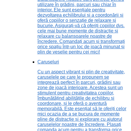
utilizare în grădini, parcuri sau chiar în
interior. Ele sunt esențiale pentru
dezvoltarea echilibrului și a coordonării și
oferă copiilor o senzație de relaxare și
bucurie. Asigurați-vă că oferiți copiilor dvs.
cele mai bune momente de distracție și
relaxare cu balansoarele noastre de
încredere. Comandați acum și transformați
orice spațiu într-un loc de joacă minunat și
plin de veselie pentru cei mici!
Caruseluri
Cu un aspect vibrant și plin de creativitate,
caruselele pe care le propunem se
integrează perfect în parcuri, grădini sau
zone de joacă interioare. Acestea sunt un
stimulent pentru creativitatea copiilor,
îmbunătățind abilitățile de echilibru și
coordonare, și le oferă o aventură
memorabilă. Este esențial să le oferiți celor
mici ocazia de a se bucura de momente
pline de distracție și explorare cu ajutorul
caruselelor noastre de încredere. Plasați
comanda acum pentru a transforma orice