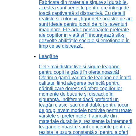
Fabricate din materiale sigure și durabile,
acestea sunt perfecte pentru ore întregi de
joacă captivantă și distractivă. Cu detalii
realiste și culori vii, figurinele noastre pe arc
sunt ideale pentru jocuri de rol și aventuri
imaginare. Ele aduc personajele preferate
ale copiilor în viață și îi încurajează să-și
dezvolte abilitățile sociale și emoționale în
timp ce se distrează.
Leagăne
Cele mai distractive și sigure leagăne
pentru copii le găsiți în oferta noastră!
Oferim o gamă variată de leagăne de înaltă
calitate, fiind alegerea perfectă pentru
părinții care doresc să ofere copiilor lor
momente de bucurie și distracție în
siguranță. Indiferent dacă preferați un
leagăn clasic, sau unul dublu pentru jocuri
de grup, avem modele potrivite pentru toate
vârstele și preferințele. Fabricate din
materiale durabile și rezistente la intemperii,
leagănele noastre sunt concepute pentru a
rezista la uzura constantă și pentru a oferi