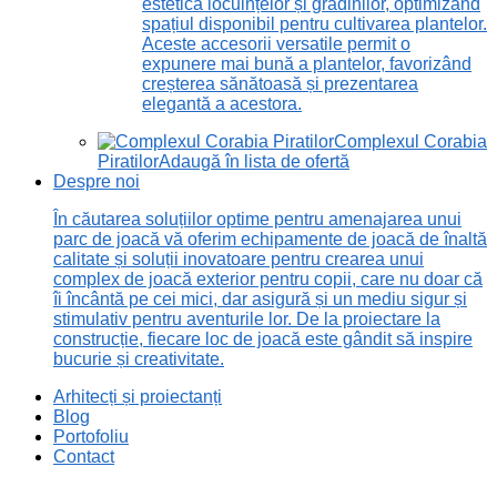
estetică locuințelor și grădinilor, optimizând
spațiul disponibil pentru cultivarea plantelor.
Aceste accesorii versatile permit o
expunere mai bună a plantelor, favorizând
creșterea sănătoasă și prezentarea
elegantă a acestora.
Complexul Corabia
Piratilor
Adaugă în lista de ofertă
Despre noi
În căutarea soluțiilor optime pentru amenajarea unui
parc de joacă vă oferim echipamente de joacă de înaltă
calitate și soluții inovatoare pentru crearea unui
complex de joacă exterior pentru copii, care nu doar că
îi încântă pe cei mici, dar asigură și un mediu sigur și
stimulativ pentru aventurile lor. De la proiectare la
construcție, fiecare loc de joacă este gândit să inspire
bucurie și creativitate.
Arhitecți și proiectanți
Blog
Portofoliu
Contact