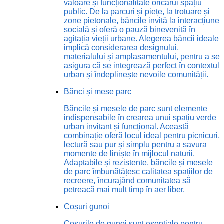
valoare și funcționalitate oricărui spațiu
public. De la parcuri și piețe, la trotuare și
zone pietonale, băncile invită la interacțiune
socială și oferă o pauză binevenită în
agitația vieții urbane. Alegerea băncii ideale
implică considerarea designului,
materialului și amplasamentului, pentru a se
asigura că se integrează perfect în contextul
urban și îndeplinește nevoile comunității.
Bănci și mese parc
Băncile și mesele de parc sunt elemente
indispensabile în crearea unui spațiu verde
urban invitant și funcțional. Această
combinație oferă locul ideal pentru picnicuri,
lectură sau pur și simplu pentru a savura
momente de liniște în mijlocul naturii.
Adaptabile și rezistente, băncile și mesele
de parc îmbunătățesc calitatea spațiilor de
recreere, încurajând comunitatea să
petreacă mai mult timp în aer liber.
Coșuri gunoi
Coșurile de gunoi sunt esențiale pentru