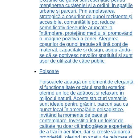
menținerea curățeniei și a ordinii în spațiile
urbane și parcuri. Prin amplasarea
strategică a coșurilor de gunoi rezistente și
accesibile, comunitățile pot reduce
semnificativ deșeurile aruncate la
întâmplare, protejând mediul și promovând
o imagine pozitivă a zonei. Alegerea
coșurilor de gunoi trebuie să țină cont de
material, capacitate și design, asigurându-
se că se potrivesc nevoilor spațiului și sunt
ușor de utilizat de către public.
Foișoare
Foișoarele adaugă un element de eleganță
și funcționalitate oricărui spațiu exterior,
oferind un loc de adăpost și relaxare în
mijlocul naturii. Aceste structuri versatile
sunt ideale pentru grădini, parcuri sau ca
punct focal în amenajările peisagistice,
invitând la momente de pace și
contemplare. Investiția într-un foișor de
calitate nu doar că îmbogățește experiența
de a trăi în aer liber, dar și crește valoarea
proprietății, oferind un spațiu de relaxare și