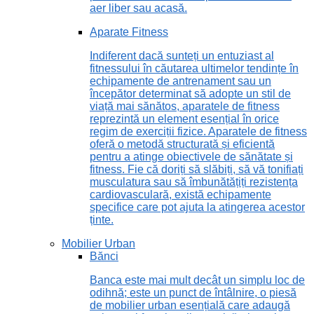
aer liber sau acasă.
Aparate Fitness
Indiferent dacă sunteți un entuziast al
fitnessului în căutarea ultimelor tendințe în
echipamente de antrenament sau un
începător determinat să adopte un stil de
viață mai sănătos, aparatele de fitness
reprezintă un element esențial în orice
regim de exerciții fizice. Aparatele de fitness
oferă o metodă structurată și eficientă
pentru a atinge obiectivele de sănătate și
fitness. Fie că doriți să slăbiți, să vă tonifiați
musculatura sau să îmbunătățiți rezistența
cardiovasculară, există echipamente
specifice care pot ajuta la atingerea acestor
ținte.
Mobilier Urban
Bănci
Banca este mai mult decât un simplu loc de
odihnă; este un punct de întâlnire, o piesă
de mobilier urban esențială care adaugă