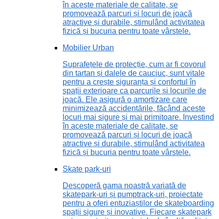
în aceste materiale de calitate, se
promovează parcuri și locuri de joacă
atractive și durabile, stimulând activitatea
fizică și bucuria pentru toate vârstele.
Mobilier Urban
Suprafețele de protecție, cum ar fi covorul
din tartan și dalele de cauciuc, sunt vitale
pentru a crește siguranța și confortul în
spații exterioare ca parcurile și locurile de
joacă. Ele asigură o amortizare care
minimizează accidentările, făcând aceste
locuri mai sigure și mai primitoare. Investind
în aceste materiale de calitate, se
promovează parcuri și locuri de joacă
atractive și durabile, stimulând activitatea
fizică și bucuria pentru toate vârstele.
Skate park-uri
Descoperă gama noastră variată de
skatepark-uri și pumptrack-uri, proiectate
pentru a oferi entuziaștilor de skateboarding
spații sigure și inovative. Fiecare skatepark