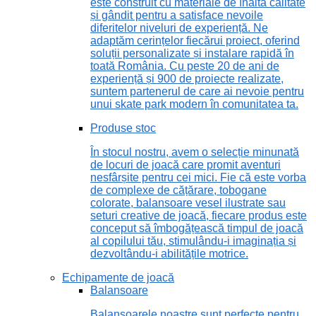
este construit cu materiale de înaltă calitate
și gândit pentru a satisface nevoile
diferitelor niveluri de experiență. Ne
adaptăm cerințelor fiecărui proiect, oferind
soluții personalizate și instalare rapidă în
toată România. Cu peste 20 de ani de
experiență și 900 de proiecte realizate,
suntem partenerul de care ai nevoie pentru
unui skate park modern în comunitatea ta.
Produse stoc
În stocul nostru, avem o selecție minunată
de locuri de joacă care promit aventuri
nesfârșite pentru cei mici. Fie că este vorba
de complexe de cățărare, tobogane
colorate, balansoare vesel ilustrate sau
seturi creative de joacă, fiecare produs este
conceput să îmbogățească timpul de joacă
al copilului tău, stimulându-i imaginația și
dezvoltându-i abilitățile motrice.
Echipamente de joacă
Balansoare
Balansoarele noastre sunt perfecte pentru