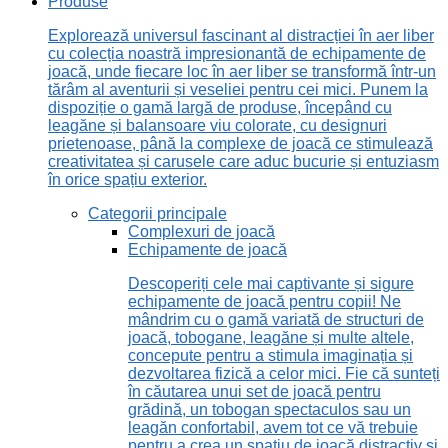
Produse
Explorează universul fascinant al distracției în aer liber
cu colecția noastră impresionantă de echipamente de
joacă, unde fiecare loc în aer liber se transformă într-un
tărâm al aventurii și veseliei pentru cei mici. Punem la
dispoziție o gamă largă de produse, începând cu
leagăne și balansoare viu colorate, cu designuri
prietenoase, până la complexe de joacă ce stimulează
creativitatea și carusele care aduc bucurie și entuziasm
în orice spațiu exterior.
Categorii principale
Complexuri de joacă
Echipamente de joacă
Descoperiți cele mai captivante și sigure
echipamente de joacă pentru copii! Ne
mândrim cu o gamă variată de structuri de
joacă, tobogane, leagăne și multe altele,
concepute pentru a stimula imaginația și
dezvoltarea fizică a celor mici. Fie că sunteți
în căutarea unui set de joacă pentru
grădină, un tobogan spectaculos sau un
leagăn confortabil, avem tot ce vă trebuie
pentru a crea un spațiu de joacă distractiv și