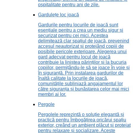
ospitalitate pentru ani de zile.
Gardulețe loc joacă
Gardurile pentru locurile de joacă sunt
esențiale pentru a crea un mediu sigur și
securizat pentru cei mici. Acestea
delimitează clar spațiul de joacă, prevenind
accesul neautorizat și protejând copiii de
posibile pericole exterioare. Alegerea unui
gard adecvat pentru locul de joacă
contribuie la liniștea părinților și la bucuria
copiilor, permițându-le să se joace în voie și
în siguranță. Prin instalarea gardurilor de
înaltă calitate la locurile de joacă,
comunitățile subliniază angajamentul lor
către siguranța și bunăstarea celor mai mici
membri ai lor.
Pergole
Pergolele reprezintă o soluție elegantă și
practică pentru îmbogățirea oricărui spațiu
exterior, creând un ambient plăcut și protejat
pentru relaxare și socializare. Aceste