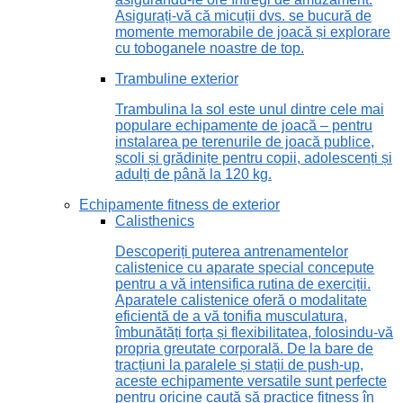
Asigurați-vă că micuții dvs. se bucură de
momente memorabile de joacă și explorare
cu toboganele noastre de top.
Trambuline exterior
Trambulina la sol este unul dintre cele mai
populare echipamente de joacă – pentru
instalarea pe terenurile de joacă publice,
școli și grădinițe pentru copii, adolescenți și
adulți de până la 120 kg.
Echipamente fitness de exterior
Calisthenics
Descoperiți puterea antrenamentelor
calistenice cu aparate special concepute
pentru a vă intensifica rutina de exerciții.
Aparatele calistenice oferă o modalitate
eficientă de a vă tonifia musculatura,
îmbunătăți forța și flexibilitatea, folosindu-vă
propria greutate corporală. De la bare de
tracțiuni la paralele și stații de push-up,
aceste echipamente versatile sunt perfecte
pentru oricine caută să practice fitness în