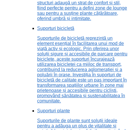
structuri adaugă un strat de confort și stil,
fiind perfecte pentru a defini zone de lounge
sau pentru a susține plante cățărătoare,
oferind umbră și intimitate.
Suporturi bicicletă
Suporturile de bicicletă reprezintă un
element esențial în facilitarea unui mod de
viață activ și ecologic. Prin oferirea unor
soluții sigure și accesibile de parcare pentru
biciclete, aceste suporturi încurajează
utilizarea bicicletei ca mijloc de transport,
contribuind la reducerea aglomerației și a
poluării în orașe. Investiția în suporturi de
bicicletă de calitate este un pas important în
transformarea spațiilor urbane în zone mai
prietenoase și accesibile pentru cicliști,
promovând sănătatea și sustenabilitatea în
comunitate.
Suporturi plante
Suporturile de plante sunt soluții ideale
pentru a adăuga un plus de vitalitate și