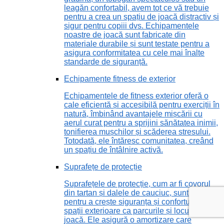
leagăn confortabil, avem tot ce vă trebuie
pentru a crea un spațiu de joacă distractiv și
sigur pentru copiii dvs. Echipamentele
noastre de joacă sunt fabricate din
materiale durabile și sunt testate pentru a
asigura conformitatea cu cele mai înalte
standarde de siguranță.
Echipamente fitness de exterior
Echipamentele de fitness exterior oferă o
cale eficientă și accesibilă pentru exerciții în
natură, îmbinând avantajele mișcării cu
aerul curat pentru a sprijini sănătatea inimii,
tonifierea mușchilor și scăderea stresului.
Totodată, ele întăresc comunitatea, creând
un spațiu de întâlnire activă.
Suprafețe de protecție
Suprafețele de protecție, cum ar fi covorul
din tartan și dalele de cauciuc, sunt vitale
pentru a crește siguranța și confortul în
spații exterioare ca parcurile și locurile de
joacă. Ele asigură o amortizare care