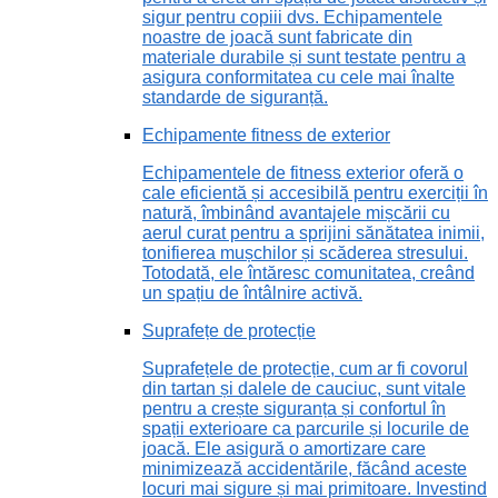
sigur pentru copiii dvs. Echipamentele
noastre de joacă sunt fabricate din
materiale durabile și sunt testate pentru a
asigura conformitatea cu cele mai înalte
standarde de siguranță.
Echipamente fitness de exterior
Echipamentele de fitness exterior oferă o
cale eficientă și accesibilă pentru exerciții în
natură, îmbinând avantajele mișcării cu
aerul curat pentru a sprijini sănătatea inimii,
tonifierea mușchilor și scăderea stresului.
Totodată, ele întăresc comunitatea, creând
un spațiu de întâlnire activă.
Suprafețe de protecție
Suprafețele de protecție, cum ar fi covorul
din tartan și dalele de cauciuc, sunt vitale
pentru a crește siguranța și confortul în
spații exterioare ca parcurile și locurile de
joacă. Ele asigură o amortizare care
minimizează accidentările, făcând aceste
locuri mai sigure și mai primitoare. Investind