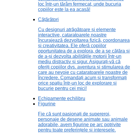
loc într-un tărâm fermecat, unde bucuria
copiilor este la ea acasă!
Cățărători
Cu designuri atrăgătoare și elemente
interactive, cataratoarele noastre
încurajează dezvoltarea fizică, coordonarea
și creativitatea. Ele oferă copiilor
oportunitatea de a explora, de a se cățăra și
de a-și dezvolta abilitățile motorii într-un
mediu distractiv și sigur. Asigurați-vă că
oferiți copiilor dvs. aventura și stimularea de
care au nevoie cu cataratoarele noastre de
încredere. Comandați acum și transformați
orice spațiu într-un loc de explorare și
bucurie pentru cei mici!
Echipamente echilibru
Figurine
Fie că sunt pasionați de supereroi,
personaje de desene animate sau animale
adorabile, avem figurine pe arc potrivite
pentru toate preferințele și interesele.