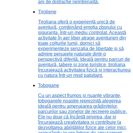
ani de distracție neîntreruptă.
Tiroliene
Tiroliana oferă o experiență unică de
aventură, combinând emoția zborului cu
siguranța, într-un mediu controlat. Această
activitate în aer liber atrage aventurieri din
toate colțurile lumii, dornici să
experimenteze senzația de libertate și să
admire peisajele naturale dintr-o
perspectivă diferită. Ideală pentru parcuri de
aventură, tabere și zone turistice, tiroliana
încurajează activitatea fizică și interacțiunea
cu natura într-un mod palpitant.
Tobogane
Cu un aspect frumos și nuanțe vibrante,
toboganele noastre reprezintă alegerea
ideală pentru amenajarea grădinițelor,
parcurilor sau zonelor de recreere publice.
Ele nu doar că încântă privirea, dar și
încurajează creativitatea și contribuie la
dezvoltarea abilităților fizice ale celor mici,
asigurându-le ore întregi de amuzament.