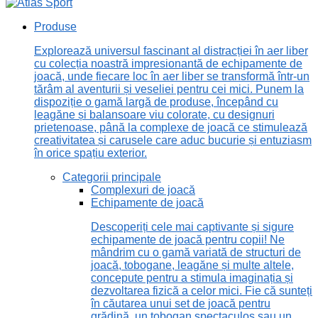
Produse
Explorează universul fascinant al distracției în aer liber
cu colecția noastră impresionantă de echipamente de
joacă, unde fiecare loc în aer liber se transformă într-un
tărâm al aventurii și veseliei pentru cei mici. Punem la
dispoziție o gamă largă de produse, începând cu
leagăne și balansoare viu colorate, cu designuri
prietenoase, până la complexe de joacă ce stimulează
creativitatea și carusele care aduc bucurie și entuziasm
în orice spațiu exterior.
Categorii principale
Complexuri de joacă
Echipamente de joacă
Descoperiți cele mai captivante și sigure
echipamente de joacă pentru copii! Ne
mândrim cu o gamă variată de structuri de
joacă, tobogane, leagăne și multe altele,
concepute pentru a stimula imaginația și
dezvoltarea fizică a celor mici. Fie că sunteți
în căutarea unui set de joacă pentru
grădină, un tobogan spectaculos sau un