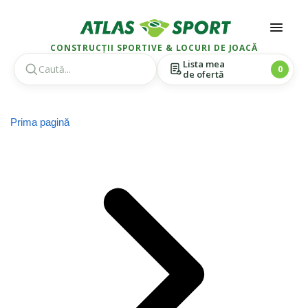
CONSTRUCȚII SPORTIVE & LOCURI DE JOACĂ
Lista mea
0
de ofertă
Skip
Skip
to
to
Prima pagină
navigation
content