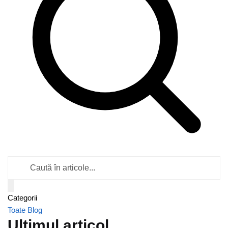
Caută
în
articole
Categorii
Toate
Blog
Ultimul articol