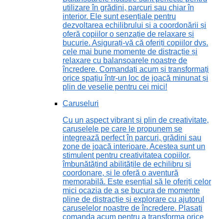
utilizare în grădini, parcuri sau chiar în
interior. Ele sunt esențiale pentru
dezvoltarea echilibrului și a coordonării și
oferă copiilor o senzație de relaxare și
bucurie. Asigurați-vă că oferiți copiilor dvs.
cele mai bune momente de distracție și
relaxare cu balansoarele noastre de
încredere. Comandați acum și transformați
orice spațiu într-un loc de joacă minunat și
plin de veselie pentru cei mici!
Caruseluri
Cu un aspect vibrant și plin de creativitate,
caruselele pe care le propunem se
integrează perfect în parcuri, grădini sau
zone de joacă interioare. Acestea sunt un
stimulent pentru creativitatea copiilor,
îmbunătățind abilitățile de echilibru și
coordonare, și le oferă o aventură
memorabilă. Este esențial să le oferiți celor
mici ocazia de a se bucura de momente
pline de distracție și explorare cu ajutorul
caruselelor noastre de încredere. Plasați
comanda acum pentru a transforma orice