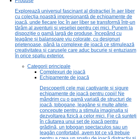
Produse
Explorează universul fascinant al distracției în aer liber
cu colecția noastră impresionantă de echipamente de
joacă, unde fiecare loc în aer liber se transformă într-un
tărâm al aventurii și veseliei pentru cei mici. Punem la
dispoziție o gamă largă de produse, începând cu
leagăne și balansoare viu colorate, cu designuri
prietenoase, până la complexe de joacă ce stimulează
creativitatea și carusele care aduc bucurie și entuziasm
în orice spațiu exterior.
Categorii principale
Complexuri de joacă
Echipamente de joacă
Descoperiți cele mai captivante și sigure
echipamente de joacă pentru copii! Ne
mândrim cu o gamă variată de structuri de
joacă, tobogane, leagăne și multe altele,
concepute pentru a stimula imaginația și
dezvoltarea fizică a celor mici. Fie că sunteți
în căutarea unui set de joacă pentru
grădină, un tobogan spectaculos sau un
leagăn confortabil, avem tot ce vă trebuie
pentru a crea un spațiu de joacă distractiv și