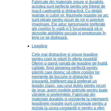
Fabricate din materiale sigure și durabile,
acestea sunt perfecte pentru ore întregi de
joacă captivantă și distractivă. Cu detalii
realiste și culori vii, figurinele noastre pe arc
sunt ideale pentru jocuri de rol și aventuri
imaginare. Ele aduc personajele preferate
ale copiilor în viață și îi încurajează să-și
dezvolte abilitățile sociale și emoționale în
timp ce se distrează.
Leagăne
Cele mai distractive și sigure leagăne
pentru copii le găsiți în oferta noastră!
Oferim o gamă variată de leagăne de înaltă
calitate, fiind alegerea perfectă pentru
părinții care doresc să ofere copiilor lor
momente de bucurie și distracție în
siguranță. Indiferent dacă preferați un
leagăn clasic, sau unul dublu pentru jocuri
de grup, avem modele potrivite pentru toate
vârstele și preferințele. Fabricate din
materiale durabile și rezistente la intemperii,
leagănele noastre sunt concepute pentru a
rezista la uzura constantă și pentru a oferi