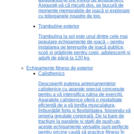
Asigurați-vă că micuții dvs. se bucură de
momente memorabile de joacă și explorare
cu toboganele noastre de top.
Trambuline exterior
Trambulina la sol este unul dintre cele mai
populare echipamente de joacă – pentru
instalarea pe terenurile de joacă publice,
școli și grădinițe pentru copii, adolescenți și
adulți de până la 120 kg.
Echipamente fitness de exterior
Calisthenics
Descoperiți puterea antrenamentelor
calistenice cu aparate special concepute
pentru a vă intensifica rutina de exerciții.
Aparatele calistenice oferă o modalitate
eficientă de a vă tonifia musculatura,
îmbunătăți forța și flexibilitatea, folosindu-vă
propria greutate corporală. De la bare de
tracțiuni la paralele și stații de push-up,
aceste echipamente versatile sunt perfecte
pentru oricine caută să practice fitness în