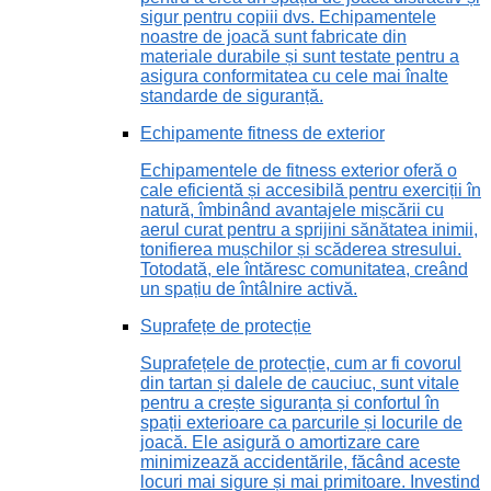
sigur pentru copiii dvs. Echipamentele
noastre de joacă sunt fabricate din
materiale durabile și sunt testate pentru a
asigura conformitatea cu cele mai înalte
standarde de siguranță.
Echipamente fitness de exterior
Echipamentele de fitness exterior oferă o
cale eficientă și accesibilă pentru exerciții în
natură, îmbinând avantajele mișcării cu
aerul curat pentru a sprijini sănătatea inimii,
tonifierea mușchilor și scăderea stresului.
Totodată, ele întăresc comunitatea, creând
un spațiu de întâlnire activă.
Suprafețe de protecție
Suprafețele de protecție, cum ar fi covorul
din tartan și dalele de cauciuc, sunt vitale
pentru a crește siguranța și confortul în
spații exterioare ca parcurile și locurile de
joacă. Ele asigură o amortizare care
minimizează accidentările, făcând aceste
locuri mai sigure și mai primitoare. Investind