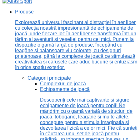
Produse
Explorează universul fascinant al distracției în aer liber
cu colecția noastră impresionantă de echipamente de
joacă, unde fiecare loc în aer liber se transformă într-un
tărâm al aventurii și veseliei pentru cei mici. Punem la
dispoziție o gamă largă de produse, începând cu
leagăne și balansoare viu colorate, cu designuri
prietenoase, până la complexe de joacă ce stimulează
creativitatea și carusele care aduc bucurie și entuziasm
în orice spațiu exterior.
Categorii principale
Complexuri de joacă
Echipamente de joacă
Descoperiți cele mai captivante și sigure
echipamente de joacă pentru copii! Ne
mândrim cu o gamă variată de structuri de
joacă, tobogane, leagăne și multe altele,
concepute pentru a stimula imaginația și
dezvoltarea fizică a celor mici. Fie că sunteți
în căutarea unui set de joacă pentru
grădină, un tobogan spectaculos sau un