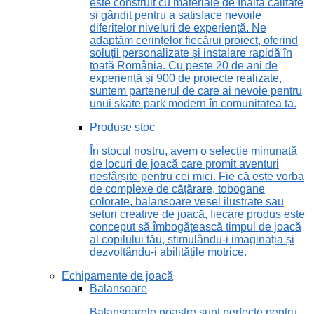
este construit cu materiale de înaltă calitate
și gândit pentru a satisface nevoile
diferitelor niveluri de experiență. Ne
adaptăm cerințelor fiecărui proiect, oferind
soluții personalizate și instalare rapidă în
toată România. Cu peste 20 de ani de
experiență și 900 de proiecte realizate,
suntem partenerul de care ai nevoie pentru
unui skate park modern în comunitatea ta.
Produse stoc
În stocul nostru, avem o selecție minunată
de locuri de joacă care promit aventuri
nesfârșite pentru cei mici. Fie că este vorba
de complexe de cățărare, tobogane
colorate, balansoare vesel ilustrate sau
seturi creative de joacă, fiecare produs este
conceput să îmbogățească timpul de joacă
al copilului tău, stimulându-i imaginația și
dezvoltându-i abilitățile motrice.
Echipamente de joacă
Balansoare
Balansoarele noastre sunt perfecte pentru