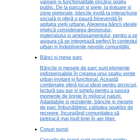
valoare și funcționalitate oricărui spațiu
public. De la parcuri și piețe, la trotuare și
zone pietonale, băncile invită la interacțiune
socială și oferă o pauză binevenită în
agitația vieții urbane. Alegerea băncii ideale
implică considerarea designului,
materialului și amplasamentului, pentru a se
asigura că se integrează perfect în contextul
urban și îndeplinește nevoile comunității.
Bănci și mese parc
Băncile și mesele de parc sunt elemente
indispensabile în crearea unui spațiu verde
urban invitant și funcțional. Această
combinație oferă locul ideal pentru picnicuri,
lectură sau pur și simplu pentru a savura
momente de liniște în mijlocul naturii.
Adaptabile și rezistente, băncile și mesele
de parc îmbunătățesc calitatea spațiilor de
recreere, încurajând comunitatea să
petreacă mai mult timp în aer liber.
Coșuri gunoi
Coșurile de gunoi sunt esențiale pentru