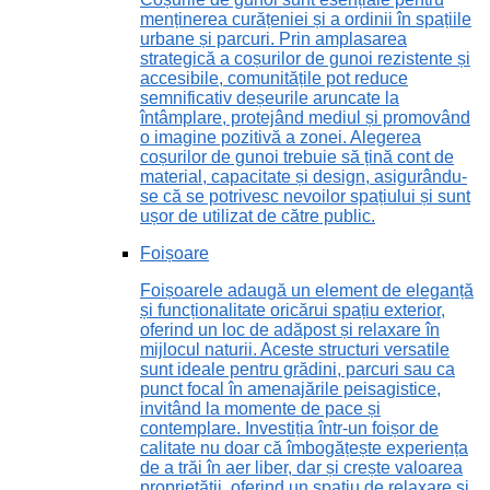
menținerea curățeniei și a ordinii în spațiile
urbane și parcuri. Prin amplasarea
strategică a coșurilor de gunoi rezistente și
accesibile, comunitățile pot reduce
semnificativ deșeurile aruncate la
întâmplare, protejând mediul și promovând
o imagine pozitivă a zonei. Alegerea
coșurilor de gunoi trebuie să țină cont de
material, capacitate și design, asigurându-
se că se potrivesc nevoilor spațiului și sunt
ușor de utilizat de către public.
Foișoare
Foișoarele adaugă un element de eleganță
și funcționalitate oricărui spațiu exterior,
oferind un loc de adăpost și relaxare în
mijlocul naturii. Aceste structuri versatile
sunt ideale pentru grădini, parcuri sau ca
punct focal în amenajările peisagistice,
invitând la momente de pace și
contemplare. Investiția într-un foișor de
calitate nu doar că îmbogățește experiența
de a trăi în aer liber, dar și crește valoarea
proprietății, oferind un spațiu de relaxare și