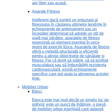
aer liber sau acasă.
Aparate Fitness
Indiferent dacă sunteți un entuziast al
fitnessului în căutarea ultimelor tendințe în
echipamente de antrenament sau un
începător determinat să adopte un stil de
viață mai sănătos, aparatele de fitness
reprezintă un element esențial în orice
regim de exerciții fizice. Aparatele de fitness
oferă o metodă structurată și eficientă
pentru a atinge obiectivele de sănătate și
fitness. Fie că doriți să slăbiți, să vă tonifiați
musculatura sau să îmbunătățiți rezistența
cardiovasculară, există echipamente
specifice care pot ajuta la atingerea acestor
ținte.
Mobilier Urban
Bănci
Banca este mai mult decât un simplu loc de
odihnă; este un punct de întâlnire, o piesă
de mobilier urban esențială care adaugă