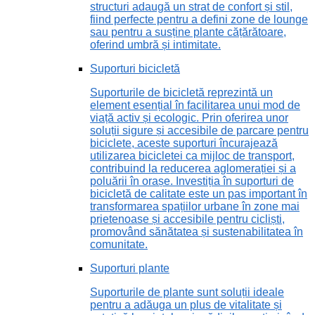
structuri adaugă un strat de confort și stil,
fiind perfecte pentru a defini zone de lounge
sau pentru a susține plante cățărătoare,
oferind umbră și intimitate.
Suporturi bicicletă
Suporturile de bicicletă reprezintă un
element esențial în facilitarea unui mod de
viață activ și ecologic. Prin oferirea unor
soluții sigure și accesibile de parcare pentru
biciclete, aceste suporturi încurajează
utilizarea bicicletei ca mijloc de transport,
contribuind la reducerea aglomerației și a
poluării în orașe. Investiția în suporturi de
bicicletă de calitate este un pas important în
transformarea spațiilor urbane în zone mai
prietenoase și accesibile pentru cicliști,
promovând sănătatea și sustenabilitatea în
comunitate.
Suporturi plante
Suporturile de plante sunt soluții ideale
pentru a adăuga un plus de vitalitate și