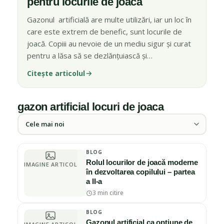
pentru locurile de joacă
Gazonul artificială are multe utilizări, iar un loc în
care este extrem de benefic, sunt locurile de
joacă. Copiii au nevoie de un mediu sigur și curat
pentru a lăsa să se dezlănțuiască și…
Citește articolul
gazon artificial locuri de joaca
Ordonează articolele
BLOG
Rolul locurilor de joacă moderne
IMAGINE ARTICOL
în dezvoltarea copilului – partea
a II-a
3 min citire
BLOG
Gazonul artificial ca opțiune de