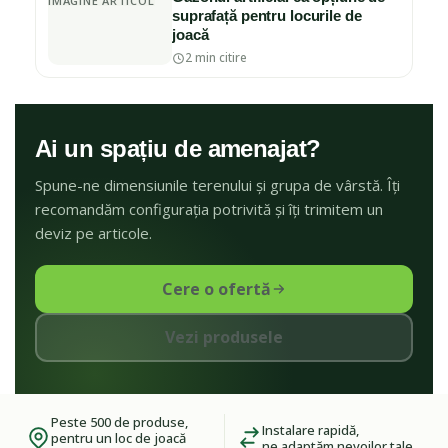
IMAGINE ARTICOL
suprafață pentru locurile de
joacă
2 min citire
Ai un spațiu de amenajat?
Spune-ne dimensiunile terenului și grupa de vârstă. Îți
recomandăm configurația potrivită și îți trimitem un
deviz pe articole.
Cere o ofertă
Vezi produsele
Peste 500 de produse,
Instalare rapidă,
pentru un loc de joacă
ne adaptăm nevoilor tale.