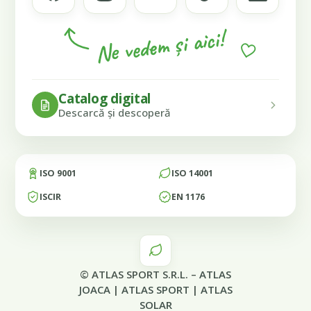
Ne vedem și aici!
Catalog digital
Descarcă și descoperă
ISO 9001
ISO 14001
ISCIR
EN 1176
© ATLAS SPORT S.R.L. –
ATLAS
JOACA
|
ATLAS SPORT
|
ATLAS
SOLAR