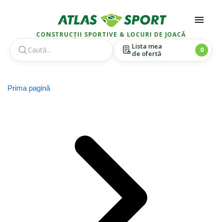
CONSTRUCȚII SPORTIVE & LOCURI DE JOACĂ
Lista mea
0
de ofertă
Skip
Skip
to
to
Prima pagină
navigation
content