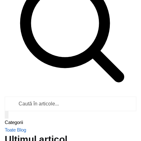
Caută
în
articole
Categorii
Toate
Blog
Ultimul articol