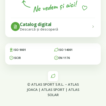
Ne vedem și aici!
Catalog digital
Descarcă și descoperă
ISO 9001
ISO 14001
ISCIR
EN 1176
© ATLAS SPORT S.R.L. –
ATLAS
JOACA
|
ATLAS SPORT
|
ATLAS
SOLAR