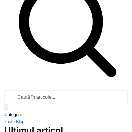
Caută
în
articole
Categorii
Toate
Blog
Ultimul articol