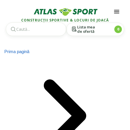
CONSTRUCȚII SPORTIVE & LOCURI DE JOACĂ
Lista mea
0
de ofertă
Skip
Skip
to
to
Prima pagină
navigation
content