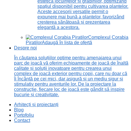
estetică locuințelor și grădinilor, optimizând
spațiul disponibil pentru cultivarea plantelor.
Aceste accesorii versatile permit o
expunere mai bună a plantelor, favorizând
creșterea sănătoasă și prezentarea
elegantă a acestora.
Complexul Corabia
Piratilor
Adaugă în lista de ofertă
Despre noi
În căutarea soluțiilor optime pentru amenajarea unui
parc de joacă vă oferim echipamente de joacă de înaltă
calitate și soluții inovatoare pentru crearea unui
complex de joacă exterior pentru copii, care nu doar că
îi încântă pe cei mici, dar asigură și un mediu sigur și
stimulativ pentru aventurile lor. De la proiectare la
construcție, fiecare loc de joacă este gândit să inspire
bucurie și creativitate.
Arhitecți și proiectanți
Blog
Portofoliu
Contact