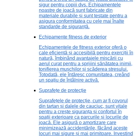
sigur pentru copiii dvs. Echipamentele
noastre de joacă sunt fabricate din
materiale durabile și sunt testate pentru a
asigura conformitatea cu cele mai înalte
standarde de siguranță.
Echipamente fitness de exterior
Echipamentele de fitness exterior oferă o
cale eficientă și accesibilă pentru exerciții în
natură, îmbinând avantajele mișcării cu
aerul curat pentru a sprijini sănătatea inimii,
tonifierea mușchilor și scăderea stresului.
Totodată, ele întăresc comunitatea, creând
un spațiu de întâlnire activă.
Suprafețe de protecție
Suprafețele de protecție, cum ar fi covorul
din tartan și dalele de cauciuc, sunt vitale
pentru a crește siguranța și confortul în
spații exterioare ca parcurile și locurile de
joacă. Ele asigură o amortizare care
minimizează accidentările, făcând aceste
locuri mai sigure și mai primitoare. Investind