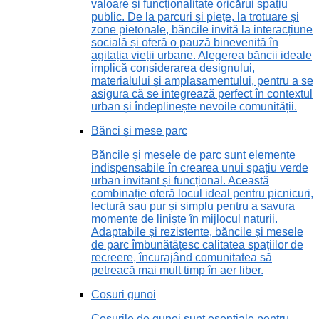
valoare și funcționalitate oricărui spațiu
public. De la parcuri și piețe, la trotuare și
zone pietonale, băncile invită la interacțiune
socială și oferă o pauză binevenită în
agitația vieții urbane. Alegerea băncii ideale
implică considerarea designului,
materialului și amplasamentului, pentru a se
asigura că se integrează perfect în contextul
urban și îndeplinește nevoile comunității.
Bănci și mese parc
Băncile și mesele de parc sunt elemente
indispensabile în crearea unui spațiu verde
urban invitant și funcțional. Această
combinație oferă locul ideal pentru picnicuri,
lectură sau pur și simplu pentru a savura
momente de liniște în mijlocul naturii.
Adaptabile și rezistente, băncile și mesele
de parc îmbunătățesc calitatea spațiilor de
recreere, încurajând comunitatea să
petreacă mai mult timp în aer liber.
Coșuri gunoi
Coșurile de gunoi sunt esențiale pentru