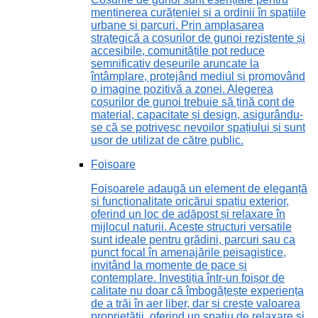
menținerea curățeniei și a ordinii în spațiile
urbane și parcuri. Prin amplasarea
strategică a coșurilor de gunoi rezistente și
accesibile, comunitățile pot reduce
semnificativ deșeurile aruncate la
întâmplare, protejând mediul și promovând
o imagine pozitivă a zonei. Alegerea
coșurilor de gunoi trebuie să țină cont de
material, capacitate și design, asigurându-
se că se potrivesc nevoilor spațiului și sunt
ușor de utilizat de către public.
Foișoare
Foișoarele adaugă un element de eleganță
și funcționalitate oricărui spațiu exterior,
oferind un loc de adăpost și relaxare în
mijlocul naturii. Aceste structuri versatile
sunt ideale pentru grădini, parcuri sau ca
punct focal în amenajările peisagistice,
invitând la momente de pace și
contemplare. Investiția într-un foișor de
calitate nu doar că îmbogățește experiența
de a trăi în aer liber, dar și crește valoarea
proprietății, oferind un spațiu de relaxare și