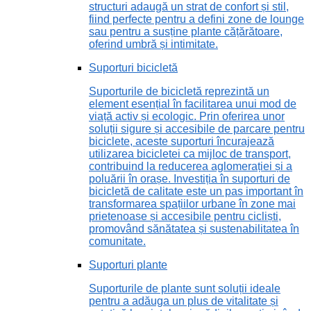
structuri adaugă un strat de confort și stil,
fiind perfecte pentru a defini zone de lounge
sau pentru a susține plante cățărătoare,
oferind umbră și intimitate.
Suporturi bicicletă
Suporturile de bicicletă reprezintă un
element esențial în facilitarea unui mod de
viață activ și ecologic. Prin oferirea unor
soluții sigure și accesibile de parcare pentru
biciclete, aceste suporturi încurajează
utilizarea bicicletei ca mijloc de transport,
contribuind la reducerea aglomerației și a
poluării în orașe. Investiția în suporturi de
bicicletă de calitate este un pas important în
transformarea spațiilor urbane în zone mai
prietenoase și accesibile pentru cicliști,
promovând sănătatea și sustenabilitatea în
comunitate.
Suporturi plante
Suporturile de plante sunt soluții ideale
pentru a adăuga un plus de vitalitate și