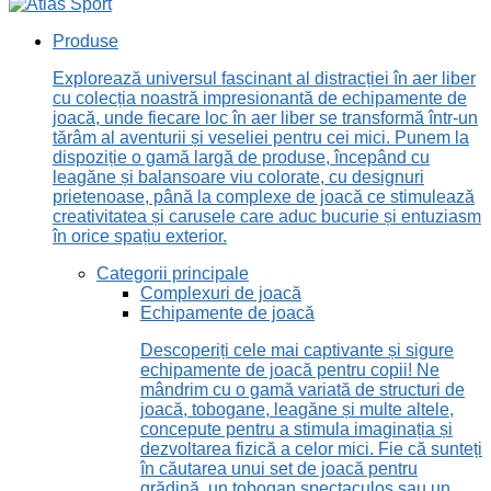
Produse
Explorează universul fascinant al distracției în aer liber
cu colecția noastră impresionantă de echipamente de
joacă, unde fiecare loc în aer liber se transformă într-un
tărâm al aventurii și veseliei pentru cei mici. Punem la
dispoziție o gamă largă de produse, începând cu
leagăne și balansoare viu colorate, cu designuri
prietenoase, până la complexe de joacă ce stimulează
creativitatea și carusele care aduc bucurie și entuziasm
în orice spațiu exterior.
Categorii principale
Complexuri de joacă
Echipamente de joacă
Descoperiți cele mai captivante și sigure
echipamente de joacă pentru copii! Ne
mândrim cu o gamă variată de structuri de
joacă, tobogane, leagăne și multe altele,
concepute pentru a stimula imaginația și
dezvoltarea fizică a celor mici. Fie că sunteți
în căutarea unui set de joacă pentru
grădină, un tobogan spectaculos sau un