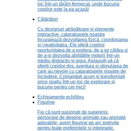
loc într-un tărâm fermecat, unde bucuria
copiilor este la ea acasă!
Cățărători
Cu designuri atrăgătoare și elemente
interactive, cataratoarele noastre
încurajează dezvoltarea fizică, coordonarea
și creativitatea. Ele oferă copiilor
oportunitatea de a explora, de a se cățăra și
de a-și dezvolta abilitățile motorii într-un
mediu distractiv și sigur. Asigurați-vă că
oferiți copiilor dvs. aventura și stimularea de
care au nevoie cu cataratoarele noastre de
încredere. Comandați acum și transformați
orice spațiu într-un loc de explorare și
bucurie pentru cei mici!
Echipamente echilibru
Figurine
Fie că sunt pasionați de supereroi,
personaje de desene animate sau animale
adorabile, avem figurine pe arc potrivite
pentru toate preferințele și interesele.