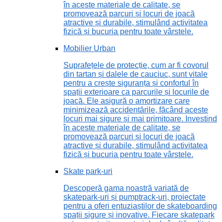
în aceste materiale de calitate, se
promovează parcuri și locuri de joacă
atractive și durabile, stimulând activitatea
fizică și bucuria pentru toate vârstele.
Mobilier Urban
Suprafețele de protecție, cum ar fi covorul
din tartan și dalele de cauciuc, sunt vitale
pentru a crește siguranța și confortul în
spații exterioare ca parcurile și locurile de
joacă. Ele asigură o amortizare care
minimizează accidentările, făcând aceste
locuri mai sigure și mai primitoare. Investind
în aceste materiale de calitate, se
promovează parcuri și locuri de joacă
atractive și durabile, stimulând activitatea
fizică și bucuria pentru toate vârstele.
Skate park-uri
Descoperă gama noastră variată de
skatepark-uri și pumptrack-uri, proiectate
pentru a oferi entuziaștilor de skateboarding
spații sigure și inovative. Fiecare skatepark