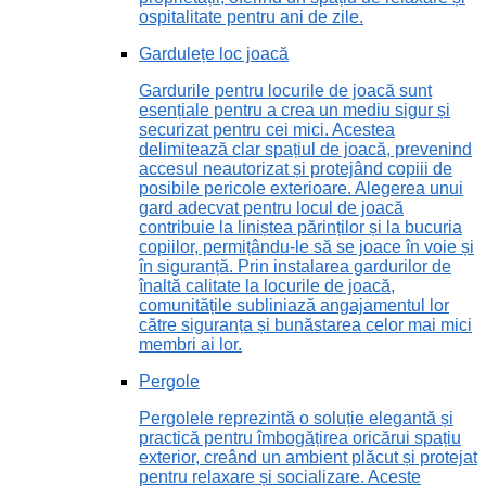
ospitalitate pentru ani de zile.
Gardulețe loc joacă
Gardurile pentru locurile de joacă sunt
esențiale pentru a crea un mediu sigur și
securizat pentru cei mici. Acestea
delimitează clar spațiul de joacă, prevenind
accesul neautorizat și protejând copiii de
posibile pericole exterioare. Alegerea unui
gard adecvat pentru locul de joacă
contribuie la liniștea părinților și la bucuria
copiilor, permițându-le să se joace în voie și
în siguranță. Prin instalarea gardurilor de
înaltă calitate la locurile de joacă,
comunitățile subliniază angajamentul lor
către siguranța și bunăstarea celor mai mici
membri ai lor.
Pergole
Pergolele reprezintă o soluție elegantă și
practică pentru îmbogățirea oricărui spațiu
exterior, creând un ambient plăcut și protejat
pentru relaxare și socializare. Aceste