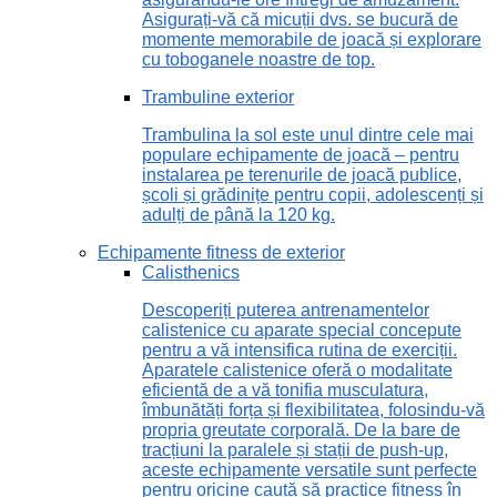
Asigurați-vă că micuții dvs. se bucură de
momente memorabile de joacă și explorare
cu toboganele noastre de top.
Trambuline exterior
Trambulina la sol este unul dintre cele mai
populare echipamente de joacă – pentru
instalarea pe terenurile de joacă publice,
școli și grădinițe pentru copii, adolescenți și
adulți de până la 120 kg.
Echipamente fitness de exterior
Calisthenics
Descoperiți puterea antrenamentelor
calistenice cu aparate special concepute
pentru a vă intensifica rutina de exerciții.
Aparatele calistenice oferă o modalitate
eficientă de a vă tonifia musculatura,
îmbunătăți forța și flexibilitatea, folosindu-vă
propria greutate corporală. De la bare de
tracțiuni la paralele și stații de push-up,
aceste echipamente versatile sunt perfecte
pentru oricine caută să practice fitness în