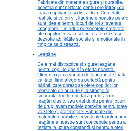
Fabricate din materiale sigure și durabile,
acestea sunt perfecte pentru ore întregi de
joacă captivantă și distractivă. Cu detalii
realiste și culori vii, figurinele noastre pe arc
sunt ideale pentru jocuri de rol și aventuri
imaginare. Ele aduc personajele preferate
ale copiilor în viață și îi încurajează să-și
dezvolte abilitățile sociale și emoționale în
timp ce se distrează.
Leagăne
Cele mai distractive și sigure leagăne
pentru copii le găsiți în oferta noastră!
Oferim o gamă variată de leagăne de înaltă
calitate, fiind alegerea perfectă pentru
părinții care doresc să ofere copiilor lor
momente de bucurie și distracție în
siguranță. Indiferent dacă preferați un
leagăn clasic, sau unul dublu pentru jocuri
de grup, avem modele potrivite pentru toate
vârstele și preferințele. Fabricate din
materiale durabile și rezistente la intemperii,
leagănele noastre sunt concepute pentru a
rezista la uzura constantă și pentru a oferi