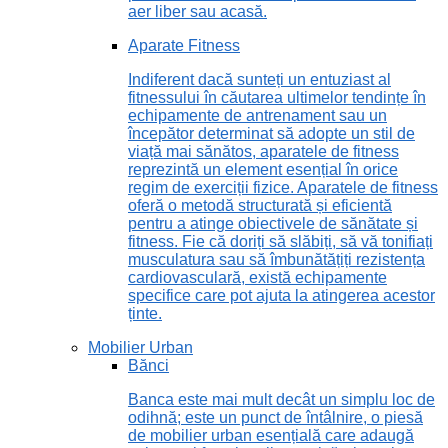
aer liber sau acasă.
Aparate Fitness
Indiferent dacă sunteți un entuziast al
fitnessului în căutarea ultimelor tendințe în
echipamente de antrenament sau un
începător determinat să adopte un stil de
viață mai sănătos, aparatele de fitness
reprezintă un element esențial în orice
regim de exerciții fizice. Aparatele de fitness
oferă o metodă structurată și eficientă
pentru a atinge obiectivele de sănătate și
fitness. Fie că doriți să slăbiți, să vă tonifiați
musculatura sau să îmbunătățiți rezistența
cardiovasculară, există echipamente
specifice care pot ajuta la atingerea acestor
ținte.
Mobilier Urban
Bănci
Banca este mai mult decât un simplu loc de
odihnă; este un punct de întâlnire, o piesă
de mobilier urban esențială care adaugă