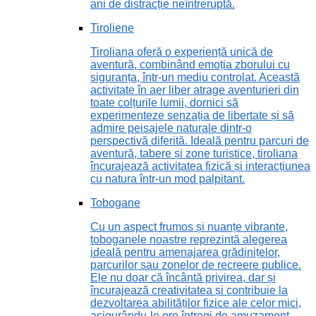
ani de distracție neîntreruptă.
Tiroliene
Tiroliana oferă o experiență unică de
aventură, combinând emoția zborului cu
siguranța, într-un mediu controlat. Această
activitate în aer liber atrage aventurieri din
toate colțurile lumii, dornici să
experimenteze senzația de libertate și să
admire peisajele naturale dintr-o
perspectivă diferită. Ideală pentru parcuri de
aventură, tabere și zone turistice, tiroliana
încurajează activitatea fizică și interacțiunea
cu natura într-un mod palpitant.
Tobogane
Cu un aspect frumos și nuanțe vibrante,
toboganele noastre reprezintă alegerea
ideală pentru amenajarea grădinițelor,
parcurilor sau zonelor de recreere publice.
Ele nu doar că încântă privirea, dar și
încurajează creativitatea și contribuie la
dezvoltarea abilităților fizice ale celor mici,
asigurându-le ore întregi de amuzament.