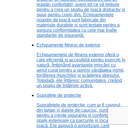
leagăn confortabil, avem tot ce vă trebuie
pentru a crea un spațiu de joacă distractiv și
sigur pentru copiii dvs. Echipamentele
noastre de joacă sunt fabricate din
materiale durabile și sunt testate pentru a
asigura conformitatea cu cele mai înalte
standarde de siguranță.
Echipamente fitness de exterior
Echipamentele de fitness exterior oferă o
cale eficientă și accesibilă pentru exerciții în
natură, îmbinând avantajele mișcării cu
aerul curat pentru a sprijini sănătatea inimii,
tonifierea mușchilor și scăderea stresului.
Totodată, ele întăresc comunitatea, creând
un spațiu de întâlnire activă.
Suprafețe de protecție
Suprafețele de protecție, cum ar fi covorul
din tartan și dalele de cauciuc, sunt vitale
pentru a crește siguranța și confortul în
spații exterioare ca parcurile și locurile de
joacă. Ele asigură o amortizare care