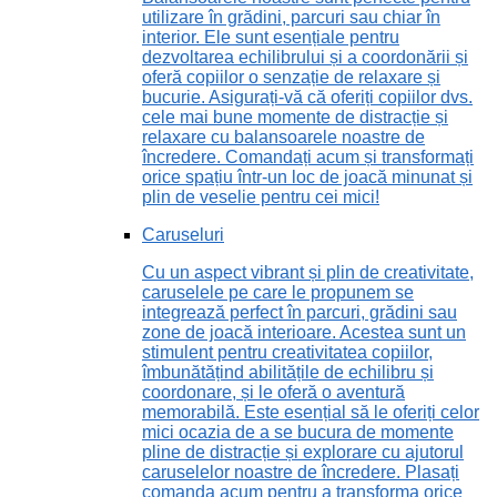
utilizare în grădini, parcuri sau chiar în
interior. Ele sunt esențiale pentru
dezvoltarea echilibrului și a coordonării și
oferă copiilor o senzație de relaxare și
bucurie. Asigurați-vă că oferiți copiilor dvs.
cele mai bune momente de distracție și
relaxare cu balansoarele noastre de
încredere. Comandați acum și transformați
orice spațiu într-un loc de joacă minunat și
plin de veselie pentru cei mici!
Caruseluri
Cu un aspect vibrant și plin de creativitate,
caruselele pe care le propunem se
integrează perfect în parcuri, grădini sau
zone de joacă interioare. Acestea sunt un
stimulent pentru creativitatea copiilor,
îmbunătățind abilitățile de echilibru și
coordonare, și le oferă o aventură
memorabilă. Este esențial să le oferiți celor
mici ocazia de a se bucura de momente
pline de distracție și explorare cu ajutorul
caruselelor noastre de încredere. Plasați
comanda acum pentru a transforma orice