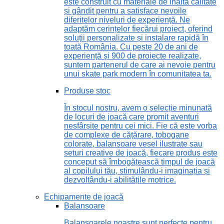
este construit cu materiale de înaltă calitate
și gândit pentru a satisface nevoile
diferitelor niveluri de experiență. Ne
adaptăm cerințelor fiecărui proiect, oferind
soluții personalizate și instalare rapidă în
toată România. Cu peste 20 de ani de
experiență și 900 de proiecte realizate,
suntem partenerul de care ai nevoie pentru
unui skate park modern în comunitatea ta.
Produse stoc
În stocul nostru, avem o selecție minunată
de locuri de joacă care promit aventuri
nesfârșite pentru cei mici. Fie că este vorba
de complexe de cățărare, tobogane
colorate, balansoare vesel ilustrate sau
seturi creative de joacă, fiecare produs este
conceput să îmbogățească timpul de joacă
al copilului tău, stimulându-i imaginația și
dezvoltându-i abilitățile motrice.
Echipamente de joacă
Balansoare
Balansoarele noastre sunt perfecte pentru