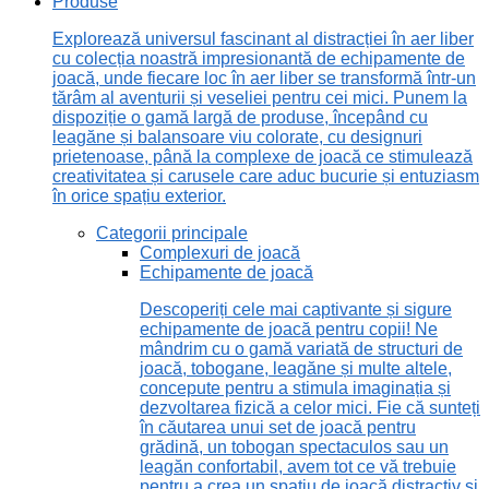
Produse
Explorează universul fascinant al distracției în aer liber
cu colecția noastră impresionantă de echipamente de
joacă, unde fiecare loc în aer liber se transformă într-un
tărâm al aventurii și veseliei pentru cei mici. Punem la
dispoziție o gamă largă de produse, începând cu
leagăne și balansoare viu colorate, cu designuri
prietenoase, până la complexe de joacă ce stimulează
creativitatea și carusele care aduc bucurie și entuziasm
în orice spațiu exterior.
Categorii principale
Complexuri de joacă
Echipamente de joacă
Descoperiți cele mai captivante și sigure
echipamente de joacă pentru copii! Ne
mândrim cu o gamă variată de structuri de
joacă, tobogane, leagăne și multe altele,
concepute pentru a stimula imaginația și
dezvoltarea fizică a celor mici. Fie că sunteți
în căutarea unui set de joacă pentru
grădină, un tobogan spectaculos sau un
leagăn confortabil, avem tot ce vă trebuie
pentru a crea un spațiu de joacă distractiv și