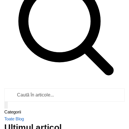
Caută
în
articole
Categorii
Toate
Blog
Ultimul articol