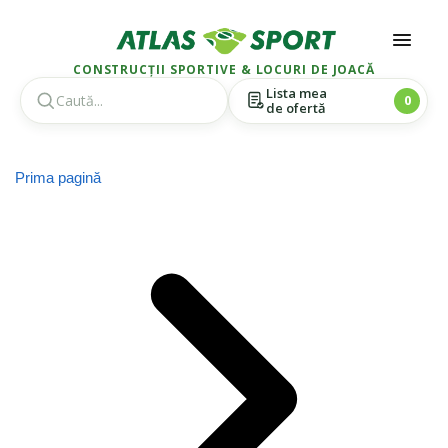
CONSTRUCȚII SPORTIVE & LOCURI DE JOACĂ
Lista mea
0
de ofertă
Skip
Skip
to
to
Prima pagină
navigation
content