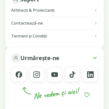
Arhitecți & Proiectanți
Contactează-ne
Termeni și Condiții
Urmărește-ne
Ne vedem și aici!