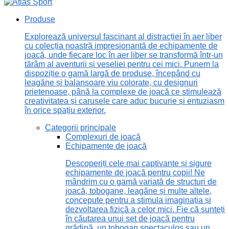
Produse
Explorează universul fascinant al distracției în aer liber
cu colecția noastră impresionantă de echipamente de
joacă, unde fiecare loc în aer liber se transformă într-un
tărâm al aventurii și veseliei pentru cei mici. Punem la
dispoziție o gamă largă de produse, începând cu
leagăne și balansoare viu colorate, cu designuri
prietenoase, până la complexe de joacă ce stimulează
creativitatea și carusele care aduc bucurie și entuziasm
în orice spațiu exterior.
Categorii principale
Complexuri de joacă
Echipamente de joacă
Descoperiți cele mai captivante și sigure
echipamente de joacă pentru copii! Ne
mândrim cu o gamă variată de structuri de
joacă, tobogane, leagăne și multe altele,
concepute pentru a stimula imaginația și
dezvoltarea fizică a celor mici. Fie că sunteți
în căutarea unui set de joacă pentru
grădină, un tobogan spectaculos sau un