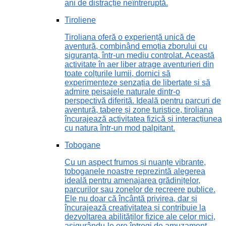
ani de distracție neîntreruptă.
Tiroliene
Tiroliana oferă o experiență unică de
aventură, combinând emoția zborului cu
siguranța, într-un mediu controlat. Această
activitate în aer liber atrage aventurieri din
toate colțurile lumii, dornici să
experimenteze senzația de libertate și să
admire peisajele naturale dintr-o
perspectivă diferită. Ideală pentru parcuri de
aventură, tabere și zone turistice, tiroliana
încurajează activitatea fizică și interacțiunea
cu natura într-un mod palpitant.
Tobogane
Cu un aspect frumos și nuanțe vibrante,
toboganele noastre reprezintă alegerea
ideală pentru amenajarea grădinițelor,
parcurilor sau zonelor de recreere publice.
Ele nu doar că încântă privirea, dar și
încurajează creativitatea și contribuie la
dezvoltarea abilităților fizice ale celor mici,
asigurându-le ore întregi de amuzament.