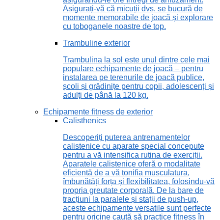
Asigurați-vă că micuții dvs. se bucură de
momente memorabile de joacă și explorare
cu toboganele noastre de top.
Trambuline exterior
Trambulina la sol este unul dintre cele mai
populare echipamente de joacă – pentru
instalarea pe terenurile de joacă publice,
școli și grădinițe pentru copii, adolescenți și
adulți de până la 120 kg.
Echipamente fitness de exterior
Calisthenics
Descoperiți puterea antrenamentelor
calistenice cu aparate special concepute
pentru a vă intensifica rutina de exerciții.
Aparatele calistenice oferă o modalitate
eficientă de a vă tonifia musculatura,
îmbunătăți forța și flexibilitatea, folosindu-vă
propria greutate corporală. De la bare de
tracțiuni la paralele și stații de push-up,
aceste echipamente versatile sunt perfecte
pentru oricine caută să practice fitness în