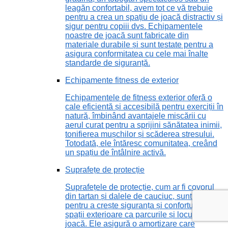
leagăn confortabil, avem tot ce vă trebuie
pentru a crea un spațiu de joacă distractiv și
sigur pentru copiii dvs. Echipamentele
noastre de joacă sunt fabricate din
materiale durabile și sunt testate pentru a
asigura conformitatea cu cele mai înalte
standarde de siguranță.
Echipamente fitness de exterior
Echipamentele de fitness exterior oferă o
cale eficientă și accesibilă pentru exerciții în
natură, îmbinând avantajele mișcării cu
aerul curat pentru a sprijini sănătatea inimii,
tonifierea mușchilor și scăderea stresului.
Totodată, ele întăresc comunitatea, creând
un spațiu de întâlnire activă.
Suprafețe de protecție
Suprafețele de protecție, cum ar fi covorul
din tartan și dalele de cauciuc, sunt vitale
pentru a crește siguranța și confortul în
spații exterioare ca parcurile și locurile de
joacă. Ele asigură o amortizare care