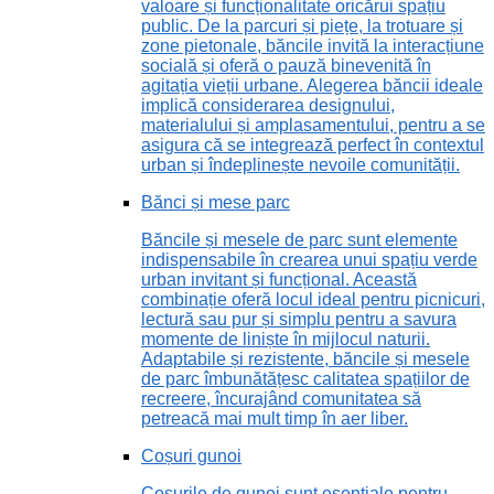
valoare și funcționalitate oricărui spațiu
public. De la parcuri și piețe, la trotuare și
zone pietonale, băncile invită la interacțiune
socială și oferă o pauză binevenită în
agitația vieții urbane. Alegerea băncii ideale
implică considerarea designului,
materialului și amplasamentului, pentru a se
asigura că se integrează perfect în contextul
urban și îndeplinește nevoile comunității.
Bănci și mese parc
Băncile și mesele de parc sunt elemente
indispensabile în crearea unui spațiu verde
urban invitant și funcțional. Această
combinație oferă locul ideal pentru picnicuri,
lectură sau pur și simplu pentru a savura
momente de liniște în mijlocul naturii.
Adaptabile și rezistente, băncile și mesele
de parc îmbunătățesc calitatea spațiilor de
recreere, încurajând comunitatea să
petreacă mai mult timp în aer liber.
Coșuri gunoi
Coșurile de gunoi sunt esențiale pentru