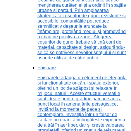
menținerea curățeniei și a ordinii în spațiile
urbane și parcuri. Prin amplasarea
strategică a coșurilor de gunoi rezistente și
accesibile, comunitățile pot reduce
semnificativ deșeurile aruncate la
întâmplare, protejând mediul și promovând
o imagine pozitivă a zonei. Alegerea
coșurilor de gunoi trebuie să țină cont de
material, capacitate și design, asigurându-
se că se potrivesc nevoilor spațiului și sunt
ușor de utilizat de către public.
Foișoare
Foișoarele adaugă un element de eleganță
și funcționalitate oricărui spațiu exterior,
oferind un loc de adăpost și relaxare în
mijlocul naturii. Aceste structuri versatile
sunt ideale pentru grădini, parcuri sau ca
punct focal în amenajările peisagistice,
invitând la momente de pace și
contemplare. Investiția într-un foișor de
calitate nu doar că îmbogățește experiența
de a trăi în aer liber, dar și crește valoarea
proprietății, oferind un spațiu de relaxare și