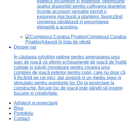
estetică locuințelor și grădinilor, optimizând
spațiul disponibil pentru cultivarea plantelor.
Aceste accesorii versatile permit o
expunere mai bună a plantelor, favorizând
creșterea sănătoasă și prezentarea
elegantă a acestora.
Complexul Corabia
Piratilor
Adaugă în lista de ofertă
Despre noi
În căutarea soluțiilor optime pentru amenajarea unui
parc de joacă vă oferim echipamente de joacă de înaltă
calitate și soluții inovatoare pentru crearea unui
complex de joacă exterior pentru copii, care nu doar că
îi încântă pe cei mici, dar asigură și un mediu sigur și
stimulativ pentru aventurile lor. De la proiectare la
construcție, fiecare loc de joacă este gândit să inspire
bucurie și creativitate.
Arhitecți și proiectanți
Blog
Portofoliu
Contact