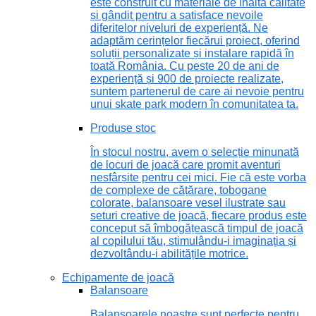
este construit cu materiale de înaltă calitate
și gândit pentru a satisface nevoile
diferitelor niveluri de experiență. Ne
adaptăm cerințelor fiecărui proiect, oferind
soluții personalizate și instalare rapidă în
toată România. Cu peste 20 de ani de
experiență și 900 de proiecte realizate,
suntem partenerul de care ai nevoie pentru
unui skate park modern în comunitatea ta.
Produse stoc
În stocul nostru, avem o selecție minunată
de locuri de joacă care promit aventuri
nesfârșite pentru cei mici. Fie că este vorba
de complexe de cățărare, tobogane
colorate, balansoare vesel ilustrate sau
seturi creative de joacă, fiecare produs este
conceput să îmbogățească timpul de joacă
al copilului tău, stimulându-i imaginația și
dezvoltându-i abilitățile motrice.
Echipamente de joacă
Balansoare
Balansoarele noastre sunt perfecte pentru