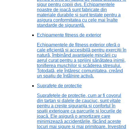
sigur pentru copiii dvs. Echipamentele
noastre de joacă sunt fabricate din
materiale durabile și sunt testate pentru a
asigura conformitatea cu cele mai înalte
standarde de siguranță.
Echipamente fitness de exterior
Echipamentele de fitness exterior oferă o
cale eficientă și accesibilă pentru exerciții în
natură, îmbinând avantajele mișcării cu
aerul curat pentru a sprijini sănătatea inimii,
tonifierea mușchilor și scăderea stresului.
Totodată, ele întăresc comunitatea, creând
un spațiu de întâlnire activă.
Suprafețe de protecție
Suprafețele de protecție, cum ar fi covorul
din tartan și dalele de cauciuc, sunt vitale
pentru a crește siguranța și confortul în
spații exterioare ca parcurile și locurile de
joacă. Ele asigură o amortizare care
minimizează accidentările, făcând aceste
locuri mai sigure și mai primitoare. Investind