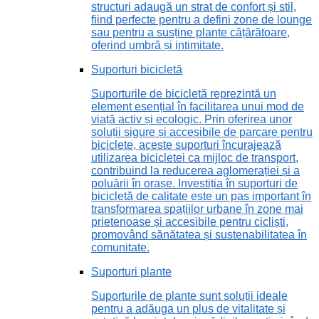
structuri adaugă un strat de confort și stil,
fiind perfecte pentru a defini zone de lounge
sau pentru a susține plante cățărătoare,
oferind umbră și intimitate.
Suporturi bicicletă
Suporturile de bicicletă reprezintă un
element esențial în facilitarea unui mod de
viață activ și ecologic. Prin oferirea unor
soluții sigure și accesibile de parcare pentru
biciclete, aceste suporturi încurajează
utilizarea bicicletei ca mijloc de transport,
contribuind la reducerea aglomerației și a
poluării în orașe. Investiția în suporturi de
bicicletă de calitate este un pas important în
transformarea spațiilor urbane în zone mai
prietenoase și accesibile pentru cicliști,
promovând sănătatea și sustenabilitatea în
comunitate.
Suporturi plante
Suporturile de plante sunt soluții ideale
pentru a adăuga un plus de vitalitate și