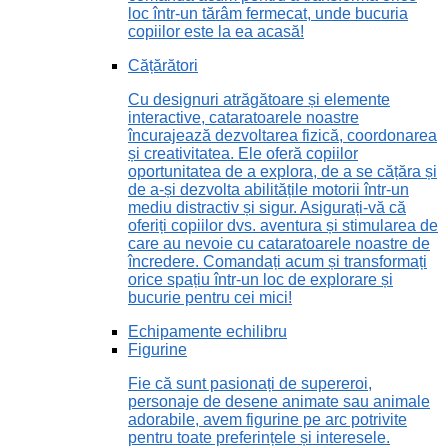
loc într-un tărâm fermecat, unde bucuria
copiilor este la ea acasă!
Cățărători
Cu designuri atrăgătoare și elemente
interactive, cataratoarele noastre
încurajează dezvoltarea fizică, coordonarea
și creativitatea. Ele oferă copiilor
oportunitatea de a explora, de a se cățăra și
de a-și dezvolta abilitățile motorii într-un
mediu distractiv și sigur. Asigurați-vă că
oferiți copiilor dvs. aventura și stimularea de
care au nevoie cu cataratoarele noastre de
încredere. Comandați acum și transformați
orice spațiu într-un loc de explorare și
bucurie pentru cei mici!
Echipamente echilibru
Figurine
Fie că sunt pasionați de supereroi,
personaje de desene animate sau animale
adorabile, avem figurine pe arc potrivite
pentru toate preferințele și interesele.