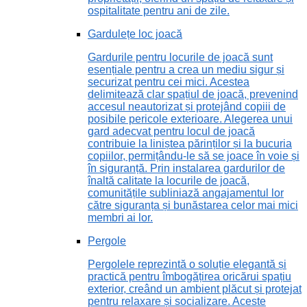
ospitalitate pentru ani de zile.
Gardulețe loc joacă
Gardurile pentru locurile de joacă sunt
esențiale pentru a crea un mediu sigur și
securizat pentru cei mici. Acestea
delimitează clar spațiul de joacă, prevenind
accesul neautorizat și protejând copiii de
posibile pericole exterioare. Alegerea unui
gard adecvat pentru locul de joacă
contribuie la liniștea părinților și la bucuria
copiilor, permițându-le să se joace în voie și
în siguranță. Prin instalarea gardurilor de
înaltă calitate la locurile de joacă,
comunitățile subliniază angajamentul lor
către siguranța și bunăstarea celor mai mici
membri ai lor.
Pergole
Pergolele reprezintă o soluție elegantă și
practică pentru îmbogățirea oricărui spațiu
exterior, creând un ambient plăcut și protejat
pentru relaxare și socializare. Aceste