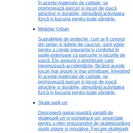
în aceste materiale de calitate, se
promovează parcuri și locuri de joacă
atractive și durabile, stimulând activitatea
fizică și bucuria pentru toate vârstele.
Mobilier Urban
Suprafețele de protecție, cum ar fi covorul
din tartan și dalele de cauciuc, sunt vitale
pentru a crește siguranța și confortul în
spații exterioare ca parcurile și locurile de
joacă. Ele asigură o amortizare care
minimizează accidentările, făcând aceste
locuri mai sigure și mai primitoare. Investind
în aceste materiale de calitate, se
promovează parcuri și locuri de joacă
atractive și durabile, stimulând activitatea
fizică și bucuria pentru toate vârstele.
Skate park-uri
Descoperă gama noastră variată de
skatepark-uri și pumptrack-uri, proiectate
pentru a oferi entuziaștilor de skateboarding
spații sigure și inovative. Fiecare skatepark