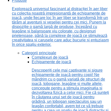
Produse
Explorează universul fascinant al distracției în aer liber
cu colecția noastră impresionantă de echipamente de
joacă, unde fiecare loc în aer liber se transformă într-un
tărâm al aventurii și veseliei pentru cei mici. Punem la
dispoziție o gamă largă de produse, începând cu
leagăne și balansoare viu colorate, cu designuri
prietenoase, până la complexe de joacă ce stimulează
creativitatea și carusele care aduc bucurie și entuziasm
în orice spațiu exterior.
Categorii principale
Complexuri de joacă
Echipamente de joacă
Descoperiți cele mai captivante și sigure
echipamente de joacă pentru copii! Ne
mândrim cu o gamă variată de structuri de
joacă, tobogane, leagăne și multe altele,
concepute pentru a stimula imaginația și
dezvoltarea fizică a celor mici. Fie că sunteți
în căutarea unui set de joacă pentru
grădină, un tobogan spectaculos sau un
leagăn confortabil, avem tot ce vă trebuie
pentru a crea un spațiu de joacă distractiv și