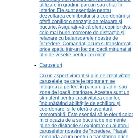
utilizare în grădini, parcuri sau chiar în
interior. Ele sunt esențiale pentru
dezvoltarea echilibrului și a coordonării și
oferă copiilor o senzație de relaxare și
bucurie. Asigurați-vă că oferiți copiilor dvs.
cele mai bune momente de distracție și
relaxare cu balansoarele noastre de
încredere. Comandați acum și transformați
orice spațiu într-un loc de joacă minunat și
plin de veselie pentru cei mici!
Caruseluri
Cu un aspect vibrant și plin de creativitate,
caruselele pe care le propunem se
integrează perfect în parcuri, grădini sau
zone de joacă interioare. Acestea sunt un
stimulent pentru creativitatea copiilor,
îmbunătățind abilitățile de echilibru și
coordonare, și le oferă o aventură
memorabilă. Este esențial să le oferiți celor
mici ocazia de a se bucura de momente
pline de distracție și explorare cu ajutorul
caruselelor noastre de încredere. Plasați
comanda acum pentru a transforma orice