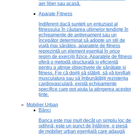
aer liber sau acasă.
Aparate Fitness
Indiferent dacă sunteți un entuziast al
fitnessului în căutarea ultimelor tendințe în
echipamente de antrenament sau un
începător determinat să adopte un stil de
viață mai sănătos, aparatele de fitness
reprezintă un element esențial în orice
regim de exerciții fizice. Aparatele de fitness
oferă o metodă structurată și eficientă
pentru a atinge obiectivele de sănătate și
fitness. Fie că doriți să slăbiți, să vă tonifiați
musculatura sau să îmbunătățiți rezistența
cardiovasculară, există echipamente
specifice care pot ajuta la atingerea acestor
ținte.
Mobilier Urban
Bănci
Banca este mai mult decât un simplu loc de
odihnă; este un punct de întâlnire, o piesă
de mobilier urban esențială care adaugă