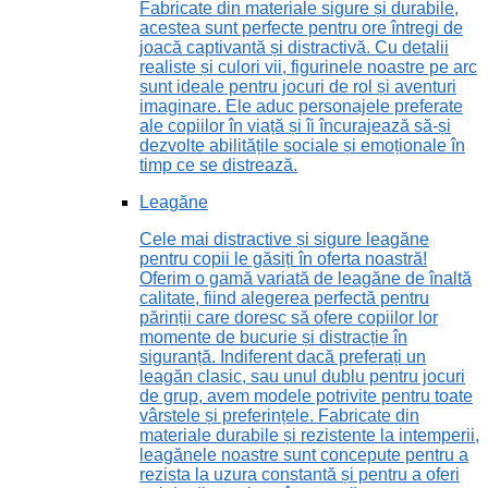
Fabricate din materiale sigure și durabile,
acestea sunt perfecte pentru ore întregi de
joacă captivantă și distractivă. Cu detalii
realiste și culori vii, figurinele noastre pe arc
sunt ideale pentru jocuri de rol și aventuri
imaginare. Ele aduc personajele preferate
ale copiilor în viață și îi încurajează să-și
dezvolte abilitățile sociale și emoționale în
timp ce se distrează.
Leagăne
Cele mai distractive și sigure leagăne
pentru copii le găsiți în oferta noastră!
Oferim o gamă variată de leagăne de înaltă
calitate, fiind alegerea perfectă pentru
părinții care doresc să ofere copiilor lor
momente de bucurie și distracție în
siguranță. Indiferent dacă preferați un
leagăn clasic, sau unul dublu pentru jocuri
de grup, avem modele potrivite pentru toate
vârstele și preferințele. Fabricate din
materiale durabile și rezistente la intemperii,
leagănele noastre sunt concepute pentru a
rezista la uzura constantă și pentru a oferi