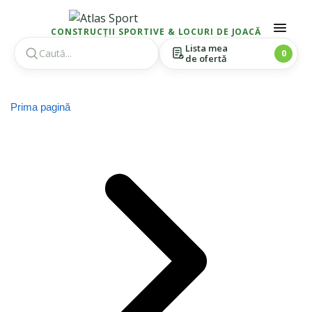
CONSTRUCȚII SPORTIVE & LOCURI DE JOACĂ
Lista mea
0
de ofertă
Skip
Skip
to
to
Prima pagină
navigation
content