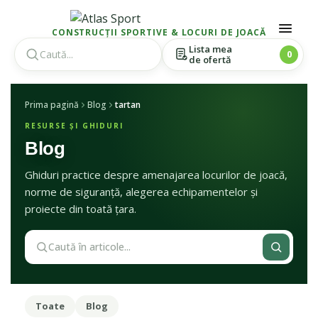
CONSTRUCȚII SPORTIVE & LOCURI DE JOACĂ
Lista mea
0
de ofertă
Skip
Skip
Prima pagină
Blog
tartan
to
to
navigation
content
RESURSE ȘI GHIDURI
Blog
Ghiduri practice despre amenajarea locurilor de joacă,
norme de siguranță, alegerea echipamentelor și
proiecte din toată țara.
Caută în articole
Toate
Blog