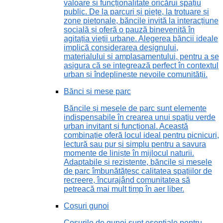
valoare și funcționalitate oricărui spațiu
public. De la parcuri și piețe, la trotuare și
zone pietonale, băncile invită la interacțiune
socială și oferă o pauză binevenită în
agitația vieții urbane. Alegerea băncii ideale
implică considerarea designului,
materialului și amplasamentului, pentru a se
asigura că se integrează perfect în contextul
urban și îndeplinește nevoile comunității.
Bănci și mese parc
Băncile și mesele de parc sunt elemente
indispensabile în crearea unui spațiu verde
urban invitant și funcțional. Această
combinație oferă locul ideal pentru picnicuri,
lectură sau pur și simplu pentru a savura
momente de liniște în mijlocul naturii.
Adaptabile și rezistente, băncile și mesele
de parc îmbunătățesc calitatea spațiilor de
recreere, încurajând comunitatea să
petreacă mai mult timp în aer liber.
Coșuri gunoi
Coșurile de gunoi sunt esențiale pentru