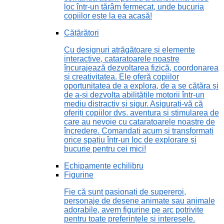
loc într-un tărâm fermecat, unde bucuria
copiilor este la ea acasă!
Cățărători
Cu designuri atrăgătoare și elemente
interactive, cataratoarele noastre
încurajează dezvoltarea fizică, coordonarea
și creativitatea. Ele oferă copiilor
oportunitatea de a explora, de a se cățăra și
de a-și dezvolta abilitățile motorii într-un
mediu distractiv și sigur. Asigurați-vă că
oferiți copiilor dvs. aventura și stimularea de
care au nevoie cu cataratoarele noastre de
încredere. Comandați acum și transformați
orice spațiu într-un loc de explorare și
bucurie pentru cei mici!
Echipamente echilibru
Figurine
Fie că sunt pasionați de supereroi,
personaje de desene animate sau animale
adorabile, avem figurine pe arc potrivite
pentru toate preferințele și interesele.