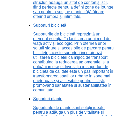
structuri adaugă un strat de confort și stil,
fiind perfecte pentru a defini zone de lounge
sau pentru a susține plante cățărătoare,
oferind umbră și intimitate.
Suporturi bicicletă
Suporturile de bicicletă reprezintă un
element esențial în facilitarea unui mod de
viață activ și ecologic. Prin oferirea unor
soluții sigure și accesibile de parcare pentru
biciclete, aceste suporturi încurajează
utilizarea bicicletei ca mijloc de transport,
contribuind la reducerea aglomerației și a
poluării în orașe. Investiția în suporturi de
bicicletă de calitate este un pas important în
transformarea spațiilor urbane în zone mai
prietenoase și accesibile pentru cicliști,
promovând sănătatea și sustenabilitatea în
comunitate.
Suporturi plante
Suporturile de plante sunt soluții ideale
pentru a adăuga un plus de vitalitate și