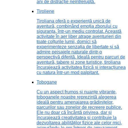
ani de distracție neîntreruptă.
Tiroliene
Tiroliana oferă o experiență unică de
aventură, combinând emoția zborului cu
siguranța, într-un mediu controlat. Această
activitate în aer liber atrage aventurieri din
toate colțurile lumii, dornici să
experimenteze senzația de libertate și să
admire peisajele naturale dintr-o
perspectivă diferită. Ideală pentru parcuri de
aventură, tabere și zone turistice, tiroliana
încurajează activitatea fizică și interacțiunea
cu natura într-un mod palpitant.
Tobogane
Cu un aspect frumos și nuanțe vibrante,
toboganele noastre reprezintă alegerea
ideală pentru amenajarea grădinițelor,
parcurilor sau zonelor de recreere publice.
Ele nu doar că încântă privirea, dar și
încurajează creativitatea și contribuie la
dezvoltarea abilităților fizice ale celor mici,
asigurându-le ore întregi de amuzament.