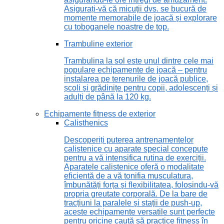
Asigurați-vă că micuții dvs. se bucură de
momente memorabile de joacă și explorare
cu toboganele noastre de top.
Trambuline exterior
Trambulina la sol este unul dintre cele mai
populare echipamente de joacă – pentru
instalarea pe terenurile de joacă publice,
școli și grădinițe pentru copii, adolescenți și
adulți de până la 120 kg.
Echipamente fitness de exterior
Calisthenics
Descoperiți puterea antrenamentelor
calistenice cu aparate special concepute
pentru a vă intensifica rutina de exerciții.
Aparatele calistenice oferă o modalitate
eficientă de a vă tonifia musculatura,
îmbunătăți forța și flexibilitatea, folosindu-vă
propria greutate corporală. De la bare de
tracțiuni la paralele și stații de push-up,
aceste echipamente versatile sunt perfecte
pentru oricine caută să practice fitness în