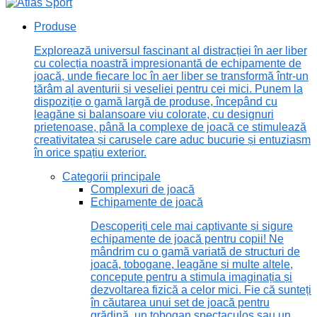
Produse
Explorează universul fascinant al distracției în aer liber
cu colecția noastră impresionantă de echipamente de
joacă, unde fiecare loc în aer liber se transformă într-un
tărâm al aventurii și veseliei pentru cei mici. Punem la
dispoziție o gamă largă de produse, începând cu
leagăne și balansoare viu colorate, cu designuri
prietenoase, până la complexe de joacă ce stimulează
creativitatea și carusele care aduc bucurie și entuziasm
în orice spațiu exterior.
Categorii principale
Complexuri de joacă
Echipamente de joacă
Descoperiți cele mai captivante și sigure
echipamente de joacă pentru copii! Ne
mândrim cu o gamă variată de structuri de
joacă, tobogane, leagăne și multe altele,
concepute pentru a stimula imaginația și
dezvoltarea fizică a celor mici. Fie că sunteți
în căutarea unui set de joacă pentru
grădină, un tobogan spectaculos sau un