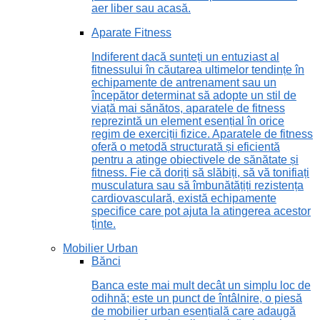
aer liber sau acasă.
Aparate Fitness
Indiferent dacă sunteți un entuziast al
fitnessului în căutarea ultimelor tendințe în
echipamente de antrenament sau un
începător determinat să adopte un stil de
viață mai sănătos, aparatele de fitness
reprezintă un element esențial în orice
regim de exerciții fizice. Aparatele de fitness
oferă o metodă structurată și eficientă
pentru a atinge obiectivele de sănătate și
fitness. Fie că doriți să slăbiți, să vă tonifiați
musculatura sau să îmbunătățiți rezistența
cardiovasculară, există echipamente
specifice care pot ajuta la atingerea acestor
ținte.
Mobilier Urban
Bănci
Banca este mai mult decât un simplu loc de
odihnă; este un punct de întâlnire, o piesă
de mobilier urban esențială care adaugă