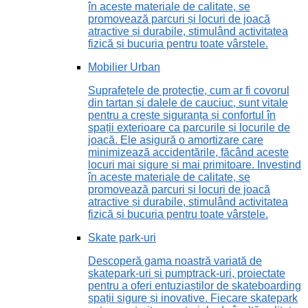
în aceste materiale de calitate, se
promovează parcuri și locuri de joacă
atractive și durabile, stimulând activitatea
fizică și bucuria pentru toate vârstele.
Mobilier Urban
Suprafețele de protecție, cum ar fi covorul
din tartan și dalele de cauciuc, sunt vitale
pentru a crește siguranța și confortul în
spații exterioare ca parcurile și locurile de
joacă. Ele asigură o amortizare care
minimizează accidentările, făcând aceste
locuri mai sigure și mai primitoare. Investind
în aceste materiale de calitate, se
promovează parcuri și locuri de joacă
atractive și durabile, stimulând activitatea
fizică și bucuria pentru toate vârstele.
Skate park-uri
Descoperă gama noastră variată de
skatepark-uri și pumptrack-uri, proiectate
pentru a oferi entuziaștilor de skateboarding
spații sigure și inovative. Fiecare skatepark