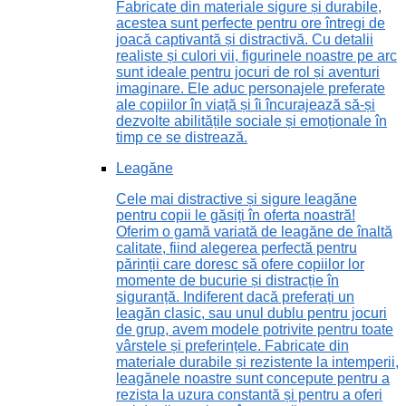
Fabricate din materiale sigure și durabile,
acestea sunt perfecte pentru ore întregi de
joacă captivantă și distractivă. Cu detalii
realiste și culori vii, figurinele noastre pe arc
sunt ideale pentru jocuri de rol și aventuri
imaginare. Ele aduc personajele preferate
ale copiilor în viață și îi încurajează să-și
dezvolte abilitățile sociale și emoționale în
timp ce se distrează.
Leagăne
Cele mai distractive și sigure leagăne
pentru copii le găsiți în oferta noastră!
Oferim o gamă variată de leagăne de înaltă
calitate, fiind alegerea perfectă pentru
părinții care doresc să ofere copiilor lor
momente de bucurie și distracție în
siguranță. Indiferent dacă preferați un
leagăn clasic, sau unul dublu pentru jocuri
de grup, avem modele potrivite pentru toate
vârstele și preferințele. Fabricate din
materiale durabile și rezistente la intemperii,
leagănele noastre sunt concepute pentru a
rezista la uzura constantă și pentru a oferi