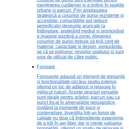
menținerea curățeniei și a ordinii în spațiile
urbane și parcuri. Prin amplasarea
strategică a coșurilor de gunoi rezistente și
accesibile, comunitățile pot reduce
semnificativ deșeurile aruncate la
întâmplare, protejând mediul și promovând
o imagine pozitivă a zonei. Alegerea
coșurilor de gunoi trebuie să țină cont de
material, capacitate și design, asigurându-
se că se potrivesc nevoilor spațiului și sunt
ușor de utilizat de către public.
Foișoare
Foișoarele adaugă un element de eleganță
și funcționalitate oricărui spațiu exterior,
oferind un loc de adăpost și relaxare în
mijlocul naturii. Aceste structuri versatile
sunt ideale pentru grădini, parcuri sau ca
punct focal în amenajările peisagistice,
invitând la momente de pace și
contemplare. Investiția într-un foișor de
calitate nu doar că îmbogățește experiența
de a trăi în aer liber, dar și crește valoarea
proprietății, oferind un spațiu de relaxare și