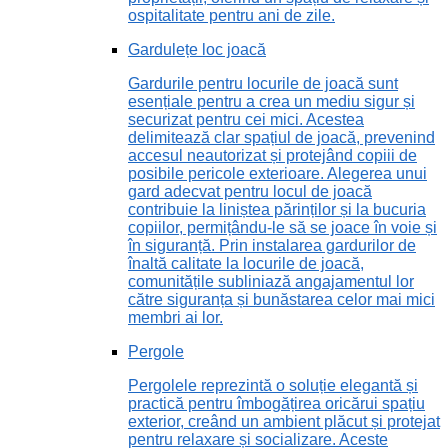
ospitalitate pentru ani de zile.
Gardulețe loc joacă
Gardurile pentru locurile de joacă sunt
esențiale pentru a crea un mediu sigur și
securizat pentru cei mici. Acestea
delimitează clar spațiul de joacă, prevenind
accesul neautorizat și protejând copiii de
posibile pericole exterioare. Alegerea unui
gard adecvat pentru locul de joacă
contribuie la liniștea părinților și la bucuria
copiilor, permițându-le să se joace în voie și
în siguranță. Prin instalarea gardurilor de
înaltă calitate la locurile de joacă,
comunitățile subliniază angajamentul lor
către siguranța și bunăstarea celor mai mici
membri ai lor.
Pergole
Pergolele reprezintă o soluție elegantă și
practică pentru îmbogățirea oricărui spațiu
exterior, creând un ambient plăcut și protejat
pentru relaxare și socializare. Aceste