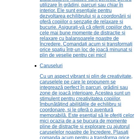
utilizare în grădini, parcuri sau chiar în
interior. Ele sunt esențiale pentru
dezvoltarea echilibrului și a coordonării și
oferă copiilor o senzație de relaxare și
bucurie. Asigurați-vă că oferiți copiilor dvs.
cele mai bune momente de distracție și
relaxare cu balansoarele noastre de
încredere. Comandați acum și transformați
orice spațiu într-un loc de joacă minunat și
plin de veselie pentru cei mici!
Caruseluri
Cu un aspect vibrant și plin de creativitate,
caruselele pe care le propunem se
integrează perfect în parcuri, grădini sau
zone de joacă interioare. Acestea sunt un
stimulent pentru creativitatea copiilor,
îmbunătățind abilitățile de echilibru și
coordonare, și le oferă o aventură
memorabilă. Este esențial să le oferiți celor
mici ocazia de a se bucura de momente
pline de distracție și explorare cu ajutorul
caruselelor noastre de încredere. Plasați
comanda acum pentru a transforma orice