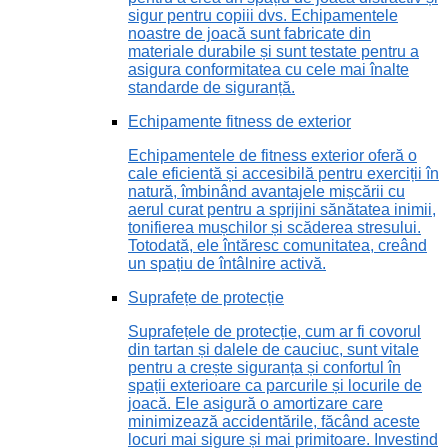
sigur pentru copiii dvs. Echipamentele
noastre de joacă sunt fabricate din
materiale durabile și sunt testate pentru a
asigura conformitatea cu cele mai înalte
standarde de siguranță.
Echipamente fitness de exterior
Echipamentele de fitness exterior oferă o
cale eficientă și accesibilă pentru exerciții în
natură, îmbinând avantajele mișcării cu
aerul curat pentru a sprijini sănătatea inimii,
tonifierea mușchilor și scăderea stresului.
Totodată, ele întăresc comunitatea, creând
un spațiu de întâlnire activă.
Suprafețe de protecție
Suprafețele de protecție, cum ar fi covorul
din tartan și dalele de cauciuc, sunt vitale
pentru a crește siguranța și confortul în
spații exterioare ca parcurile și locurile de
joacă. Ele asigură o amortizare care
minimizează accidentările, făcând aceste
locuri mai sigure și mai primitoare. Investind