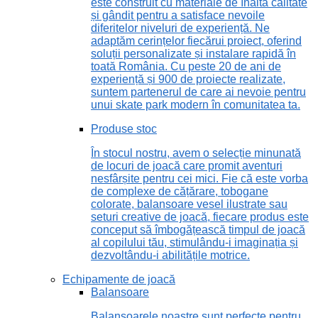
este construit cu materiale de înaltă calitate
și gândit pentru a satisface nevoile
diferitelor niveluri de experiență. Ne
adaptăm cerințelor fiecărui proiect, oferind
soluții personalizate și instalare rapidă în
toată România. Cu peste 20 de ani de
experiență și 900 de proiecte realizate,
suntem partenerul de care ai nevoie pentru
unui skate park modern în comunitatea ta.
Produse stoc
În stocul nostru, avem o selecție minunată
de locuri de joacă care promit aventuri
nesfârșite pentru cei mici. Fie că este vorba
de complexe de cățărare, tobogane
colorate, balansoare vesel ilustrate sau
seturi creative de joacă, fiecare produs este
conceput să îmbogățească timpul de joacă
al copilului tău, stimulându-i imaginația și
dezvoltându-i abilitățile motrice.
Echipamente de joacă
Balansoare
Balansoarele noastre sunt perfecte pentru