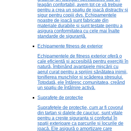
leagăn confortabil, avem tot ce vă trebuie
pentru a crea un spațiu de joacă distractiv și
sigur pentru copiii dvs. Echipamentele
noastre de joacă sunt fabricate din
materiale durabile și sunt testate pentru a
asigura conformitatea cu cele mai înalte
standarde de siguranță.
Echipamente fitness de exterior
Echipamentele de fitness exterior oferă o
cale eficientă și accesibilă pentru exerciții în
natură, îmbinând avantajele mișcării cu
aerul curat pentru a sprijini sănătatea inimii,
tonifierea mușchilor și scăderea stresului.
Totodată, ele întăresc comunitatea, creând
un spațiu de întâlnire activă.
Suprafețe de protecție
Suprafețele de protecție, cum ar fi covorul
din tartan și dalele de cauciuc, sunt vitale
pentru a crește siguranța și confortul în
spații exterioare ca parcurile și locurile de
joacă. Ele asigură o amortizare care