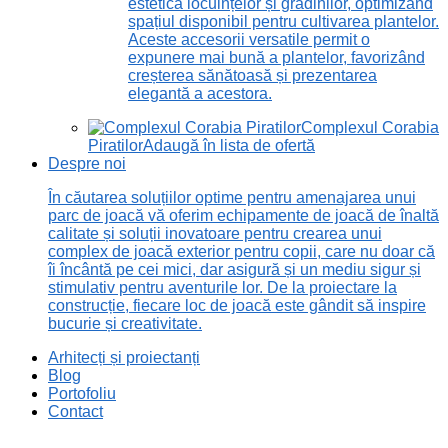
estetică locuințelor și grădinilor, optimizând
spațiul disponibil pentru cultivarea plantelor.
Aceste accesorii versatile permit o
expunere mai bună a plantelor, favorizând
creșterea sănătoasă și prezentarea
elegantă a acestora.
Complexul Corabia
Piratilor
Adaugă în lista de ofertă
Despre noi
În căutarea soluțiilor optime pentru amenajarea unui
parc de joacă vă oferim echipamente de joacă de înaltă
calitate și soluții inovatoare pentru crearea unui
complex de joacă exterior pentru copii, care nu doar că
îi încântă pe cei mici, dar asigură și un mediu sigur și
stimulativ pentru aventurile lor. De la proiectare la
construcție, fiecare loc de joacă este gândit să inspire
bucurie și creativitate.
Arhitecți și proiectanți
Blog
Portofoliu
Contact