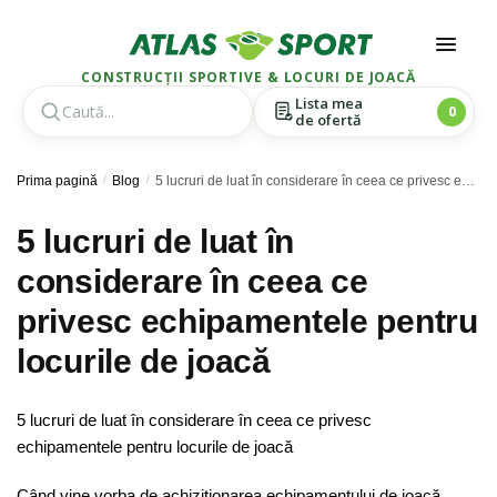
CONSTRUCȚII SPORTIVE & LOCURI DE JOACĂ
Lista mea
0
de ofertă
Skip
Skip
Prima pagină
/
Blog
/
5 lucruri de luat în considerare în ceea ce privesc echipamentele pentru locurile de joacă
to
to
navigation
content
5 lucruri de luat în
considerare în ceea ce
privesc echipamentele pentru
locurile de joacă
5 lucruri de luat în considerare în ceea ce privesc
echipamentele pentru locurile de joacă
Când vine vorba de achiziţionarea echipamentului de joacă