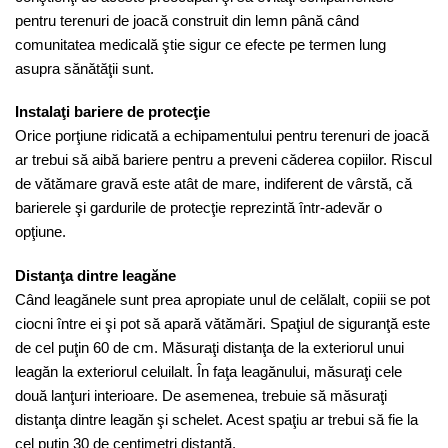
pentru terenuri de joacă construit din lemn până când
comunitatea medicală ştie sigur ce efecte pe termen lung
asupra sănătăţii sunt.
Instalaţi bariere de protecţie
Orice porţiune ridicată a echipamentului pentru terenuri de joacă
ar trebui să aibă bariere pentru a preveni căderea copiilor. Riscul
de vătămare gravă este atât de mare, indiferent de vârstă, că
barierele şi gardurile de protecţie reprezintă într-adevăr o
opţiune.
Distanţa dintre leagăne
Când leagănele sunt prea apropiate unul de celălalt, copiii se pot
ciocni între ei şi pot să apară vătămări. Spaţiul de siguranţă este
de cel puţin 60 de cm. Măsuraţi distanţa de la exteriorul unui
leagăn la exteriorul celuilalt. În faţa leagănului, măsuraţi cele
două lanţuri interioare. De asemenea, trebuie să măsuraţi
distanţa dintre leagăn şi schelet. Acest spaţiu ar trebui să fie la
cel puţin 30 de centimetri distanţă.