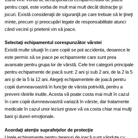
pentru copii, este vorba de mult mai mult decât distracţie şi
jocuri. Există consideraţii de siguranţă pe care trebuie să le ţineţi
minte, precum şi preocupări legate de responsabilitate atunci
când vecinii şi prietenii vin să joace.
Selectaţi echipamentul corespunzător vârstei
Există multe situaţii în care copiii se pot accidenta, deoarece le
este permis să se joace pe echipamente care sunt prea
avansate pentru grupa lor de vârstă. Cele trei categorii principale
pentru echipamente de joacă sunt: 2 ani şi sub 2 ani, de la 2 la 5
ani şi de la 5 la 12 ani. Alegeţi echipamentele de joacă pentru
copiii dumneavoastră în funcţie de vârsta potrivită, pentru a
preveni rănirile inutile. Acesta vă poate costa mai mult în cazul
în care copiii dumneavoastră variază în vârste, dar tratamente
medicale în cazul unor leziuni grave vă va costa chiar mai mulţi
bani şi dureri emoţionale.
Acordaţi atenţie suprafeţelor de protecţie
Unele echipamente pentru terenuri de joacă sunt vândute cu