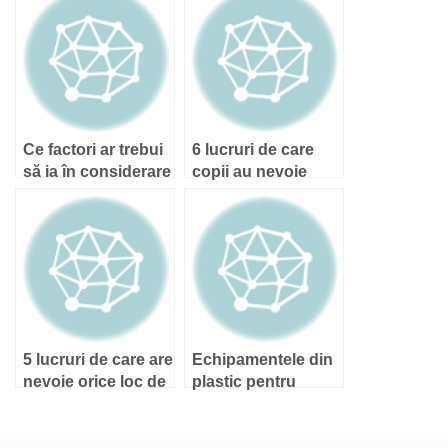
Ce factori ar trebui
6 lucruri de care
să ia în considerare
copii au nevoie
un proprietar când
pentru a reuși la
alege tipul de
școală
suprafață de
protecție?
5 lucruri de care are
Echipamentele din
nevoie orice loc de
plastic pentru
joacă
parcurile de joacă
pentru copii sunt
sigure şi necesită