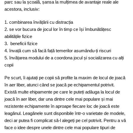
parc sau la școală, șansa la mulțimea de avantaje reale ale
acestora, inclusiv:
1. combinarea învățării cu distracția
2. se vor bucura de jocul lor în timp ce își îmbunătățesc
abilitățile fizice
3. beneficii fizice
4. învață cum să facă față temerilor asumându-ți riscuri
5. învățarea modului de a coordona jocul și socializarea cu alți
copii
Pe scurt, îi ajutați pe copii să profite la maxim de locul de joacă
în aer liber, atunci când se joacă pe echipamentul potrivit.
Există multe ehipamente pe care le puteți adăuga la locul de
joacă în aer liber, dar una dintre cele mai populare și mai
rezistente echipamente în aproape fiecare loc de joacă este
leagănul. Leagănele sunt disponibile într-o varietate de modele,
deci ar putea fi complicat să-l alegeți pe cel potrivit. Pentru a vă
face o idee despre unele dintre cele mai populare tipuri de