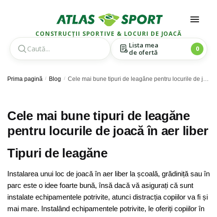
CONSTRUCȚII SPORTIVE & LOCURI DE JOACĂ
Lista mea
0
de ofertă
Skip
Skip
Prima pagină
/
Blog
/
Cele mai bune tipuri de leagăne pentru locurile de joacă în aer liber
to
to
navigation
content
Cele mai bune tipuri de leagăne
pentru locurile de joacă în aer liber
Tipuri de leagăne
Instalarea unui loc de joacă în aer liber la școală, grădiniță sau în
parc este o idee foarte bună, însă dacă vă asigurați că sunt
instalate echipamentele potrivite, atunci distracția copiilor va fi și
mai mare. Instalând echipamentele potrivite, le oferiți copiilor în