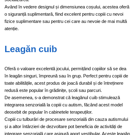
Având în vedere designul și dimensiunea coșului, acestea oferă
o siguranță suplimentară, fiind excelent pentru copiii cu nevoi
fizice suplimentare sau pentru cei care au nevoie de mai multă
atenție.
Leagăn cuib
Oferă o valoare excelentă jocului, permițând copiilor să se dea
în leagăn singuri, împreună sau în grup. Perfect pentru copiii de
toate abilitățile, acest produs de joacă durabil și de întreținere
redusă este popular în grădinițe, școli sau parcuri.
De asemenea, s-a demonstrat că leagănul cuib stimulează
integrarea senzorială la copiii cu autism, făcând acest model
deosebit de popular în cabinetele terapeuților.
Copiii cu tulburări de procesare senzorială din cauza autismului
și a altor întârzieri de dezvoltare pot beneficia de activități de
integrare senzorială care asigură aport vestibular. Aceste leagăn