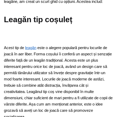
leagăne, am creat un scurt ghid cu opțiuni. Acestea includ:
Leagăn tip coșuleț
Acest tip de
leagăn
este o alegere populară pentru locurile de
joacă în aer liber. Forma coșului îi conferă un aspect și senzație
diferite față de un leagăn tradițional. Acesta este un plus
interesant pentru orice loc de joacă, având un design care să
permită tânărului utilizator să învețe despre gravitație într-un
mod foarte interesant. Locurile de joacă moderne de astăzi,
trebuie să combine atât distracția, învățarea cât și
creativitatea. Leagănul tip coș vine disponibil în multe
dimensiuni, chiar suficient de mari pentru a fi utilizate de copii de
vârste diferite. Așa cum am menționat anterior, este o idee
grozavă să aveți un loc de joacă care să promoveze
socializarea.