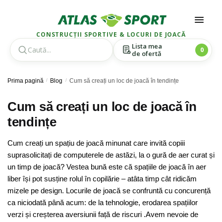
CONSTRUCȚII SPORTIVE & LOCURI DE JOACĂ
Lista mea
0
de ofertă
Skip
Skip
Prima pagină
/
Blog
/
Cum să creați un loc de joacă în tendințe
to
to
navigation
content
Cum să creați un loc de joacă în
tendințe
Cum creați un spațiu de joacă minunat care invită copiii
suprasolicitați de computerele de astăzi, la o gură de aer curat și
un timp de joacă? Vestea bună este că spațiile de joacă în aer
liber își pot susține rolul în copilărie – atâta timp cât ridicăm
mizele pe design. Locurile de joacă se confruntă cu concurență
ca niciodată până acum: de la tehnologie, erodarea spațiilor
verzi și creșterea aversiunii față de riscuri .Avem nevoie de