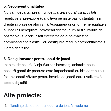
5. Neconventionalitatea
Nu vă îndepărtați prea mult de „partea sigură” cu activități
repetitive și previzibile (gândiți-vă pe niște pași distanțați, linii
drepte și plase de alpinism). Adăugarea unor forme neregulate și
a unor linii neregulate provocări diferite (cum ar fi cursurile de
obstacole) și oportunități excelente de auto-măiestrie,
combinănd entuziasmul cu câștigurile mari în confidențialitate și
luarea deciziilor.
6. Desig inovator pentru locul de joacă
Inspirat de natură, Ninja Warrior, basme și animale: noua
noastră gamă de produse este împachetată cu idei care nu au
fost niciodată văzute pentru locurile de joacă care rivalizează
epoca digitală!
Alte proiecte:
Tendințe de top pentru locurile de joacă moderne