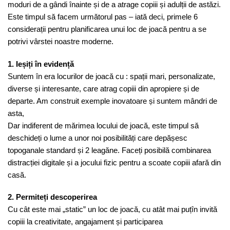
moduri de a gândi înainte și de a atrage copiii și adulții de astăzi.
Este timpul să facem următorul pas – iată deci, primele 6
considerații pentru planificarea unui loc de joacă pentru a se
potrivi vârstei noastre moderne.
1. Ieșiți în evidență
Suntem în era locurilor de joacă cu : spații mari, personalizate,
diverse și interesante, care atrag copiii din apropiere și de
departe. Am construit exemple inovatoare și suntem mândri de
asta,
Dar indiferent de mărimea locului de joacă, este timpul să
deschideți o lume a unor noi posibilități care depășesc
topoganale standard și 2 leagăne. Faceți posibilă combinarea
distracției digitale și a jocului fizic pentru a scoate copiii afară din
casă.
2. Permiteți descoperirea
Cu cât este mai „static” un loc de joacă, cu atât mai puțîn invită
copiii la creativitate, angajament și participarea