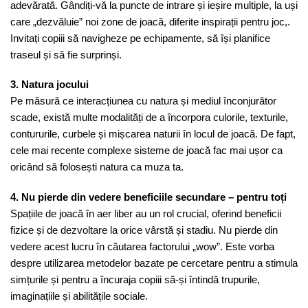
adevărată. Gândiți-vă la puncte de intrare și ieșire multiple, la uși
care „dezvăluie” noi zone de joacă, diferite inspirații pentru joc,.
Invitați copiii să navigheze pe echipamente, să își planifice
traseul și să fie surprinși.
3. Natura jocului
Pe măsură ce interacțiunea cu natura și mediul înconjurător
scade, există multe modalități de a încorpora culorile, texturile,
contururile, curbele și mișcarea naturii în locul de joacă. De fapt,
cele mai recente complexe sisteme de joacă fac mai ușor ca
oricând să folosești natura ca muza ta.
4. Nu pierde din vedere beneficiile secundare – pentru toți
Spațiile de joacă în aer liber au un rol crucial, oferind beneficii
fizice și de dezvoltare la orice vârstă și stadiu. Nu pierde din
vedere acest lucru în căutarea factorului „wow”. Este vorba
despre utilizarea metodelor bazate pe cercetare pentru a stimula
simțurile și pentru a încuraja copiii să-și întindă trupurile,
imaginațiile și abilitățile sociale.