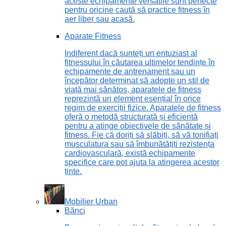
aceste echipamente versatile sunt perfecte
pentru oricine caută să practice fitness în
aer liber sau acasă.
Aparate Fitness
Indiferent dacă sunteți un entuziast al
fitnessului în căutarea ultimelor tendințe în
echipamente de antrenament sau un
începător determinat să adopte un stil de
viață mai sănătos, aparatele de fitness
reprezintă un element esențial în orice
regim de exerciții fizice. Aparatele de fitness
oferă o metodă structurată și eficientă
pentru a atinge obiectivele de sănătate și
fitness. Fie că doriți să slăbiți, să vă tonifiați
musculatura sau să îmbunătățiți rezistența
cardiovasculară, există echipamente
specifice care pot ajuta la atingerea acestor
ținte.
Mobilier Urban
Bănci