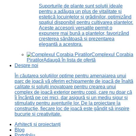
Suporturile de plante sunt soluții ideale
pentru a adăuga un plus de vitalitate și
estetică locuințelor și grădinilor, optimizând
spațiul disponibil pentru cultivarea plantelor.
Aceste accesorii versatile permit o
expunere mai bună a plantelor, favorizând
creșterea sănătoasă și prezentarea
elegantă a acestora.
Complexul Corabia
Piratilor
Adaugă în lista de ofertă
Despre noi
În căutarea soluțiilor optime pentru amenajarea unui
parc de joacă vă oferim echipamente de joacă de înaltă
calitate și soluții inovatoare pentru crearea unui
complex de joacă exterior pentru copii, care nu doar că
îi încântă pe cei mici, dar asigură și un mediu sigur și
stimulativ pentru aventurile lor. De la proiectare la
construcție, fiecare loc de joacă este gândit să inspire
bucurie și creativitate.
Arhitecți și proiectanți
Blog
Portofoliu