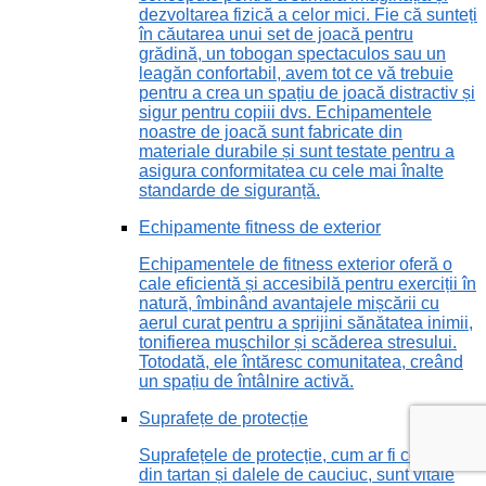
dezvoltarea fizică a celor mici. Fie că sunteți
în căutarea unui set de joacă pentru
grădină, un tobogan spectaculos sau un
leagăn confortabil, avem tot ce vă trebuie
pentru a crea un spațiu de joacă distractiv și
sigur pentru copiii dvs. Echipamentele
noastre de joacă sunt fabricate din
materiale durabile și sunt testate pentru a
asigura conformitatea cu cele mai înalte
standarde de siguranță.
Echipamente fitness de exterior
Echipamentele de fitness exterior oferă o
cale eficientă și accesibilă pentru exerciții în
natură, îmbinând avantajele mișcării cu
aerul curat pentru a sprijini sănătatea inimii,
tonifierea mușchilor și scăderea stresului.
Totodată, ele întăresc comunitatea, creând
un spațiu de întâlnire activă.
Suprafețe de protecție
Suprafețele de protecție, cum ar fi covorul
din tartan și dalele de cauciuc, sunt vitale