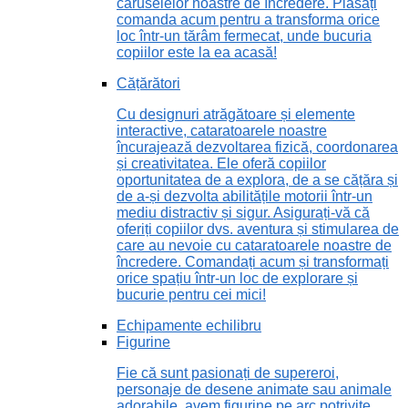
caruselelor noastre de încredere. Plasați
comanda acum pentru a transforma orice
loc într-un tărâm fermecat, unde bucuria
copiilor este la ea acasă!
Cățărători
Cu designuri atrăgătoare și elemente
interactive, cataratoarele noastre
încurajează dezvoltarea fizică, coordonarea
și creativitatea. Ele oferă copiilor
oportunitatea de a explora, de a se cățăra și
de a-și dezvolta abilitățile motorii într-un
mediu distractiv și sigur. Asigurați-vă că
oferiți copiilor dvs. aventura și stimularea de
care au nevoie cu cataratoarele noastre de
încredere. Comandați acum și transformați
orice spațiu într-un loc de explorare și
bucurie pentru cei mici!
Echipamente echilibru
Figurine
Fie că sunt pasionați de supereroi,
personaje de desene animate sau animale
adorabile, avem figurine pe arc potrivite