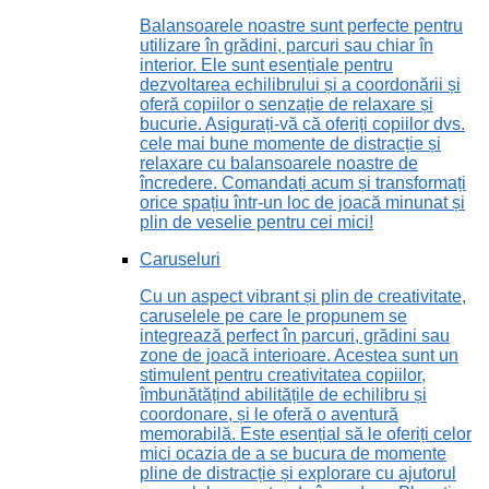
Balansoarele noastre sunt perfecte pentru
utilizare în grădini, parcuri sau chiar în
interior. Ele sunt esențiale pentru
dezvoltarea echilibrului și a coordonării și
oferă copiilor o senzație de relaxare și
bucurie. Asigurați-vă că oferiți copiilor dvs.
cele mai bune momente de distracție și
relaxare cu balansoarele noastre de
încredere. Comandați acum și transformați
orice spațiu într-un loc de joacă minunat și
plin de veselie pentru cei mici!
Caruseluri
Cu un aspect vibrant și plin de creativitate,
caruselele pe care le propunem se
integrează perfect în parcuri, grădini sau
zone de joacă interioare. Acestea sunt un
stimulent pentru creativitatea copiilor,
îmbunătățind abilitățile de echilibru și
coordonare, și le oferă o aventură
memorabilă. Este esențial să le oferiți celor
mici ocazia de a se bucura de momente
pline de distracție și explorare cu ajutorul