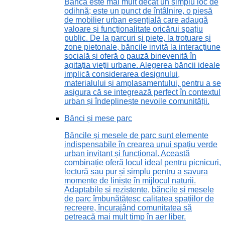
Banca este mai mult decât un simplu loc de
odihnă; este un punct de întâlnire, o piesă
de mobilier urban esențială care adaugă
valoare și funcționalitate oricărui spațiu
public. De la parcuri și piețe, la trotuare și
zone pietonale, băncile invită la interacțiune
socială și oferă o pauză binevenită în
agitația vieții urbane. Alegerea băncii ideale
implică considerarea designului,
materialului și amplasamentului, pentru a se
asigura că se integrează perfect în contextul
urban și îndeplinește nevoile comunității.
Bănci și mese parc
Băncile și mesele de parc sunt elemente
indispensabile în crearea unui spațiu verde
urban invitant și funcțional. Această
combinație oferă locul ideal pentru picnicuri,
lectură sau pur și simplu pentru a savura
momente de liniște în mijlocul naturii.
Adaptabile și rezistente, băncile și mesele
de parc îmbunătățesc calitatea spațiilor de
recreere, încurajând comunitatea să
petreacă mai mult timp în aer liber.