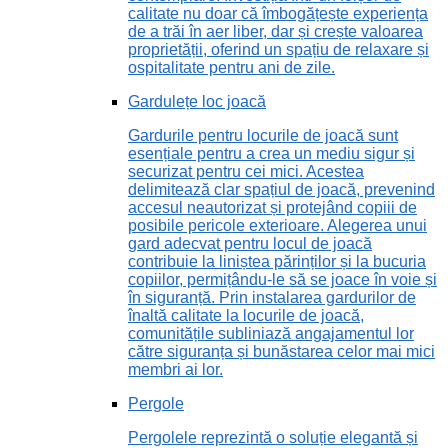
calitate nu doar că îmbogățește experiența
de a trăi în aer liber, dar și crește valoarea
proprietății, oferind un spațiu de relaxare și
ospitalitate pentru ani de zile.
Gardulețe loc joacă
Gardurile pentru locurile de joacă sunt
esențiale pentru a crea un mediu sigur și
securizat pentru cei mici. Acestea
delimitează clar spațiul de joacă, prevenind
accesul neautorizat și protejând copiii de
posibile pericole exterioare. Alegerea unui
gard adecvat pentru locul de joacă
contribuie la liniștea părinților și la bucuria
copiilor, permițându-le să se joace în voie și
în siguranță. Prin instalarea gardurilor de
înaltă calitate la locurile de joacă,
comunitățile subliniază angajamentul lor
către siguranța și bunăstarea celor mai mici
membri ai lor.
Pergole
Pergolele reprezintă o soluție elegantă și