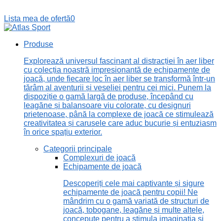
Lista mea de ofertă
0
Produse
Explorează universul fascinant al distracției în aer liber
cu colecția noastră impresionantă de echipamente de
joacă, unde fiecare loc în aer liber se transformă într-un
tărâm al aventurii și veseliei pentru cei mici. Punem la
dispoziție o gamă largă de produse, începând cu
leagăne și balansoare viu colorate, cu designuri
prietenoase, până la complexe de joacă ce stimulează
creativitatea și carusele care aduc bucurie și entuziasm
în orice spațiu exterior.
Categorii principale
Complexuri de joacă
Echipamente de joacă
Descoperiți cele mai captivante și sigure
echipamente de joacă pentru copii! Ne
mândrim cu o gamă variată de structuri de
joacă, tobogane, leagăne și multe altele,
concepute pentru a stimula imaginația și