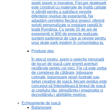
spații sigure și inovative. Fiecare skatepark
este construit cu materiale de înaltă calitate
și gândit pentru a satisface nevoile
diferitelor niveluri de experiență. Ne
adaptăm cerințelor fiecărui proiect, oferind
soluții personalizate și instalare rapidă în
toată România. Cu peste 20 de ani de
experiență și 900 de proiecte realizate,
suntem partenerul de care ai nevoie pentru
unui skate park modern în comunitatea ta.
Produse stoc
În stocul nostru, avem o selecție minunată
de locuri de joacă care promit aventuri
nesfârșite pentru cei mici. Fie că este vorba
de complexe de cățărare, tobogane
colorate, balansoare vesel ilustrate sau
seturi creative de joacă, fiecare produs este
conceput să îmbogățească timpul de joacă
al copilului tău, stimulându-i imaginația și
dezvoltându-i abilitățile motrice.
Echipamente de joacă
Balansoare