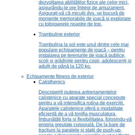
dezvoltarea abilităților fizice ale celor mici,
asigurându-le ore întregi de amuzament.
Asigurați-vă că micuții dvs. se bucură de
momente memorabile de joacă și explorare
cu toboganele noastre de top.
Trambuline exterior
Trambulina la sol este unul dintre cele mai
populare echipamente de joacă – pentru
instalarea pe terenurile de joacă publice,
școli și grădinițe pentru copii, adolescenți și
adulți de până la 120 kg.
Echipamente fitness de exterior
Calisthenics
Descoperiți puterea antrenamentelor
calistenice cu aparate special concepute
pentru a vă intensifica rutina de exerciții.
Aparatele calistenice oferă o modalitate
eficientă de a vă tonifia musculatura,
îmbunătăți forța și flexibilitatea, folosindu-vă
propria greutate corporală. De la bare de
tracțiuni la paralele și stații de push-up,