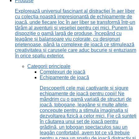
Produse
Explorează universul fascinant al distracției în aer liber
cu colecția noastră impresionantă de echipamente de
joacă, unde fiecare loc în aer liber se transformă într-un
tărâm al aventurii și veseliei pentru cei mici. Punem la
dispoziție o gamă largă de produse, începând cu
leagăne și balansoare viu colorate, cu designuri
prietenoase, până la complexe de joacă ce stimulează
creativitatea și carusele care aduc bucurie și entuziasm
în orice spațiu exterior.
Categorii principale
Complexuri de joacă
Echipamente de joacă
Descoperiți cele mai captivante și sigure
echipamente de joacă pentru copii! Ne
mândrim cu o gamă variată de structuri de
joacă, tobogane, leagăne și multe altele,
concepute pentru a stimula imaginația și
dezvoltarea fizică a celor mici. Fie că sunteți
în căutarea unui set de joacă pentru
grădină, un tobogan spectaculos sau un
leagăn confortabil, avem tot ce vă trebuie
pentru a crea un spațiu de joacă distractiv și