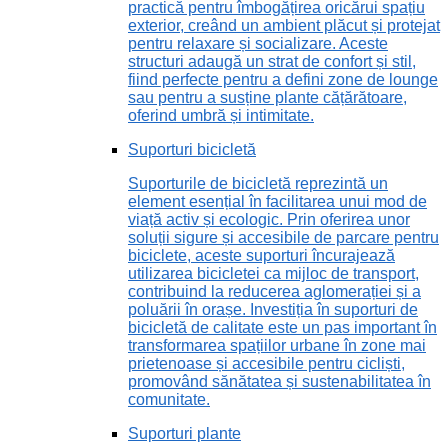
practică pentru îmbogățirea oricărui spațiu
exterior, creând un ambient plăcut și protejat
pentru relaxare și socializare. Aceste
structuri adaugă un strat de confort și stil,
fiind perfecte pentru a defini zone de lounge
sau pentru a susține plante cățărătoare,
oferind umbră și intimitate.
Suporturi bicicletă
Suporturile de bicicletă reprezintă un
element esențial în facilitarea unui mod de
viață activ și ecologic. Prin oferirea unor
soluții sigure și accesibile de parcare pentru
biciclete, aceste suporturi încurajează
utilizarea bicicletei ca mijloc de transport,
contribuind la reducerea aglomerației și a
poluării în orașe. Investiția în suporturi de
bicicletă de calitate este un pas important în
transformarea spațiilor urbane în zone mai
prietenoase și accesibile pentru cicliști,
promovând sănătatea și sustenabilitatea în
comunitate.
Suporturi plante