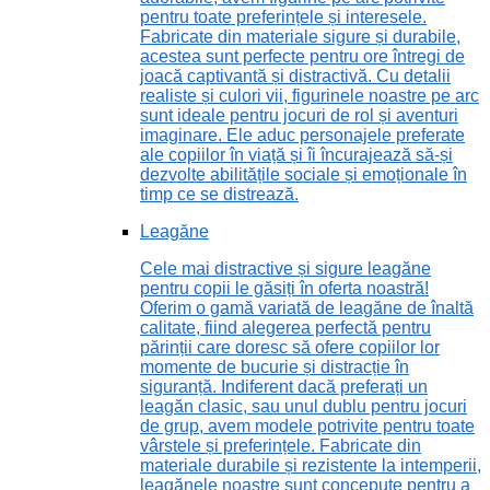
pentru toate preferințele și interesele.
Fabricate din materiale sigure și durabile,
acestea sunt perfecte pentru ore întregi de
joacă captivantă și distractivă. Cu detalii
realiste și culori vii, figurinele noastre pe arc
sunt ideale pentru jocuri de rol și aventuri
imaginare. Ele aduc personajele preferate
ale copiilor în viață și îi încurajează să-și
dezvolte abilitățile sociale și emoționale în
timp ce se distrează.
Leagăne
Cele mai distractive și sigure leagăne
pentru copii le găsiți în oferta noastră!
Oferim o gamă variată de leagăne de înaltă
calitate, fiind alegerea perfectă pentru
părinții care doresc să ofere copiilor lor
momente de bucurie și distracție în
siguranță. Indiferent dacă preferați un
leagăn clasic, sau unul dublu pentru jocuri
de grup, avem modele potrivite pentru toate
vârstele și preferințele. Fabricate din
materiale durabile și rezistente la intemperii,
leagănele noastre sunt concepute pentru a