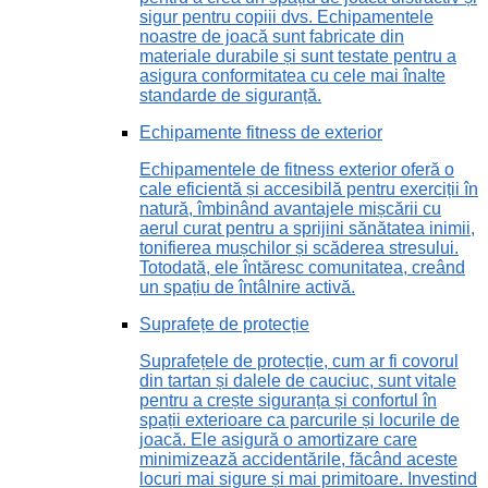
sigur pentru copiii dvs. Echipamentele
noastre de joacă sunt fabricate din
materiale durabile și sunt testate pentru a
asigura conformitatea cu cele mai înalte
standarde de siguranță.
Echipamente fitness de exterior
Echipamentele de fitness exterior oferă o
cale eficientă și accesibilă pentru exerciții în
natură, îmbinând avantajele mișcării cu
aerul curat pentru a sprijini sănătatea inimii,
tonifierea mușchilor și scăderea stresului.
Totodată, ele întăresc comunitatea, creând
un spațiu de întâlnire activă.
Suprafețe de protecție
Suprafețele de protecție, cum ar fi covorul
din tartan și dalele de cauciuc, sunt vitale
pentru a crește siguranța și confortul în
spații exterioare ca parcurile și locurile de
joacă. Ele asigură o amortizare care
minimizează accidentările, făcând aceste
locuri mai sigure și mai primitoare. Investind