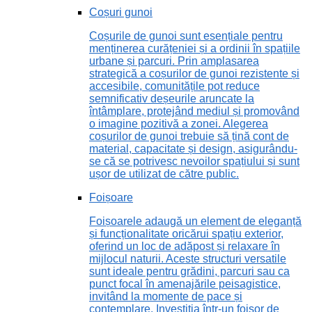
Coșuri gunoi
Coșurile de gunoi sunt esențiale pentru
menținerea curățeniei și a ordinii în spațiile
urbane și parcuri. Prin amplasarea
strategică a coșurilor de gunoi rezistente și
accesibile, comunitățile pot reduce
semnificativ deșeurile aruncate la
întâmplare, protejând mediul și promovând
o imagine pozitivă a zonei. Alegerea
coșurilor de gunoi trebuie să țină cont de
material, capacitate și design, asigurându-
se că se potrivesc nevoilor spațiului și sunt
ușor de utilizat de către public.
Foișoare
Foișoarele adaugă un element de eleganță
și funcționalitate oricărui spațiu exterior,
oferind un loc de adăpost și relaxare în
mijlocul naturii. Aceste structuri versatile
sunt ideale pentru grădini, parcuri sau ca
punct focal în amenajările peisagistice,
invitând la momente de pace și
contemplare. Investiția într-un foișor de