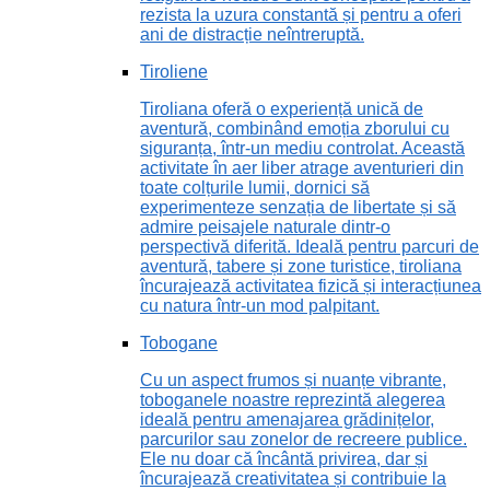
rezista la uzura constantă și pentru a oferi
ani de distracție neîntreruptă.
Tiroliene
Tiroliana oferă o experiență unică de
aventură, combinând emoția zborului cu
siguranța, într-un mediu controlat. Această
activitate în aer liber atrage aventurieri din
toate colțurile lumii, dornici să
experimenteze senzația de libertate și să
admire peisajele naturale dintr-o
perspectivă diferită. Ideală pentru parcuri de
aventură, tabere și zone turistice, tiroliana
încurajează activitatea fizică și interacțiunea
cu natura într-un mod palpitant.
Tobogane
Cu un aspect frumos și nuanțe vibrante,
toboganele noastre reprezintă alegerea
ideală pentru amenajarea grădinițelor,
parcurilor sau zonelor de recreere publice.
Ele nu doar că încântă privirea, dar și
încurajează creativitatea și contribuie la