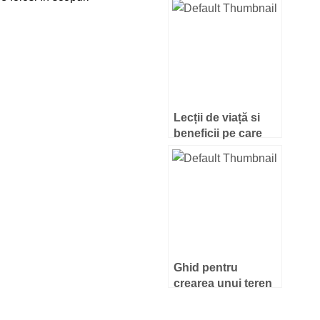
Lecții de viață si
beneficii pe care
copiii le pot obține
la locul de joacă
Ghid pentru
crearea unui teren
de joacă incluziv
pentru școli