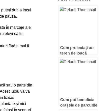
 puteți dubla locul
r de pauză.
nstă în marcaje ale
ru elevi să le
uri fără a mai fi
Cum proiectați un
teren de joacă
pentru școli –
sfaturi cheie
oacă sau o parte din
 Acest lucru vă va
i fizice.
Cum pot beneficia
plantare și nici
orașele de parcurile
le folosi în scopuri
pentru câini