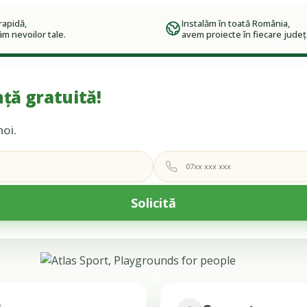
rapidă,
Instalăm în toată România,
m nevoilor tale.
avem proiecte în fiecare județ
ță gratuită!
noi.