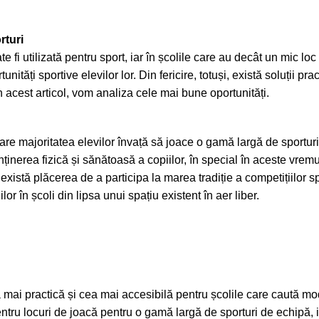
rturi
 fi utilizată pentru sport, iar în școlile care au decât un mic lo
tăți sportive elevilor lor. Din fericire, totuși, există soluții prac
 În acest articol, vom analiza cele mai bune oportunități.
care majoritatea elevilor învață să joace o gamă largă de sporturi
nținerea fizică și sănătoasă a copiilor, în special în aceste vre
există plăcerea de a participa la marea tradiție a competițiilor sp
lor în școli din lipsa unui spațiu existent în aer liber.
mai practică și cea mai accesibilă pentru școlile care caută moda
ntru locuri de joacă pentru o gamă largă de sporturi de echipă, in