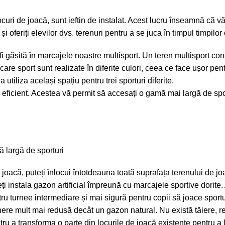
locuri de joacă, sunt ieftin de instalat. Acest lucru înseamnă că vă
și oferiți elevilor dvs. terenuri pentru a se juca în timpul timpilo
 fi găsită în marcajele noastre multisport. Un teren multisport co
care sport sunt realizate în diferite culori, ceea ce face ușor pent
a utiliza același spațiu pentru trei sporturi diferite.
 eficient. Acestea vă permit să accesați o gamă mai largă de sport
e joacă, puteți înlocui întotdeauna toată suprafața terenului de j
i instala gazon artificial împreună cu marcajele sportive dorite.
ru turnee intermediare și mai sigură pentru copii să joace sportur
ere mult mai redusă decât un gazon natural. Nu există tăiere, re
pentru a transforma o parte din locurile de joacă existente pentru a 