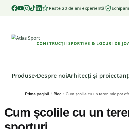
Peste 20 de ani experiență
Echipame
CONSTRUCȚII SPORTIVE & LOCURI DE JO
Produse
Despre noi
Arhitecți și proiectanț
Skip
Skip
Prima pagină
/
Blog
/
Cum școlile cu un teren mic pot of
to
to
navigation
content
Cum școlile cu un tere
sporturi