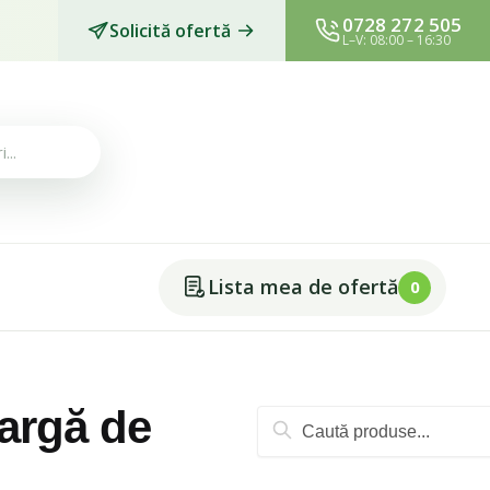
0728 272 505
Solicită ofertă
L–V: 08:00 – 16:30
Lista mea de ofertă
0
largă de
Caută
după: