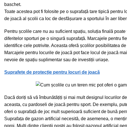
baschet.
Toate acestea pot fi folosite pe o suprafață tare tipică pentru 
de joacă al școlii ca loc de desfășurare a sportului în aer liber 
Pentru școlile care nu au suficient spațiu, soluția finală poate
diferitelor sporturi pe o singură suprafață. Marcajele pentru fie
identifice cele potrivite. Aceasta oferă școlilor posibilitatea de 
Marcajele pentru locurile de joacă pot face locul de joacă mai
nevoie de spațiu suplimentar sau de investiții uriașe.
Suprafețe de protecție pentru locuri de joacă
Dacă doriți să vă îmbunătățiți și mai mult designul locurilor d
aceasta, cu pardoseli de joacă pentru sport. De exemplu, puteț
oferi o suprafață de joc mult superioară suficient de bună pent
Suprafața de gazon artificial necesită, de asemenea, o mențin
noroi. Mulți dintre clienții noștri au folosit gazonul artificial 