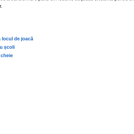
r.
la locul de joacă
u școli
 cheie