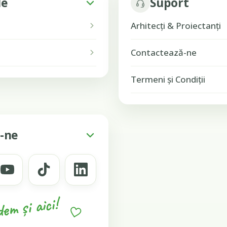
le
Suport
Arhitecți & Proiectanți
Contactează-ne
Termeni și Condiții
-ne
em și aici!