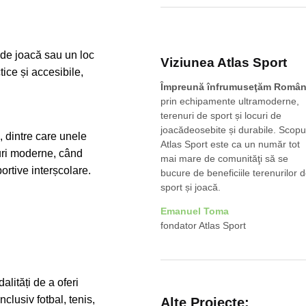
c de joacă sau un loc
Viziunea Atlas Sport
tice și accesibile,
Împreună înfrumuseţăm Român
prin echipamente ultramoderne,
terenuri de sport și locuri de
joacădeosebite și durabile. Scopu
, dintre care unele
Atlas Sport este ca un număr tot
muri moderne, când
mai mare de comunităţi să se
ortive interșcolare.
bucure de beneficiile terenurilor 
sport și joacă.
Emanuel Toma
fondator Atlas Sport
lități de a oferi
clusiv fotbal, tenis,
Alte Proiecte: