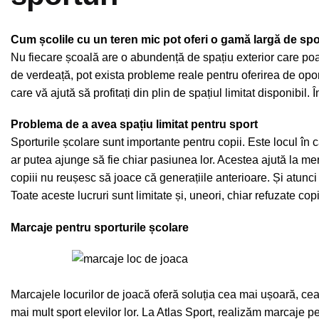
Cum școlile cu un teren mic pot oferi o gamă largă de spo
Nu fiecare școală are o abundență de spațiu exterior care poate
de verdeață, pot exista probleme reale pentru oferirea de oportuni
care vă ajută să profitați din plin de spațiul limitat disponibil.
Problema de a avea spațiu limitat pentru sport
Sporturile școlare sunt importante pentru copii. Este locul în 
ar putea ajunge să fie chiar pasiunea lor. Acestea ajută la me
copiii nu reușesc să joace că generațiile anterioare. Și atunci 
Toate aceste lucruri sunt limitate și, uneori, chiar refuzate copii
Marcaje pentru sporturile școlare
Marcajele locurilor de joacă oferă soluția cea mai ușoară, cea 
mai mult sport elevilor lor. La Atlas Sport, realizăm marcaje pe