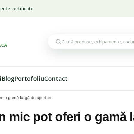
nte certificate
ACĂ
i
Blog
Portofoliu
Contact
eri o gamă largă de sporturi
n mic pot oferi o gamă 