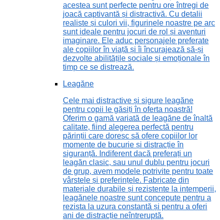
acestea sunt perfecte pentru ore întregi de
joacă captivantă și distractivă. Cu detalii
realiste și culori vii, figurinele noastre pe arc
sunt ideale pentru jocuri de rol și aventuri
imaginare. Ele aduc personajele preferate
ale copiilor în viață și îi încurajează să-și
dezvolte abilitățile sociale și emoționale în
timp ce se distrează.
Leagăne
Cele mai distractive și sigure leagăne
pentru copii le găsiți în oferta noastră!
Oferim o gamă variată de leagăne de înaltă
calitate, fiind alegerea perfectă pentru
părinții care doresc să ofere copiilor lor
momente de bucurie și distracție în
siguranță. Indiferent dacă preferați un
leagăn clasic, sau unul dublu pentru jocuri
de grup, avem modele potrivite pentru toate
vârstele și preferințele. Fabricate din
materiale durabile și rezistente la intemperii,
leagănele noastre sunt concepute pentru a
rezista la uzura constantă și pentru a oferi
ani de distracție neîntreruptă.