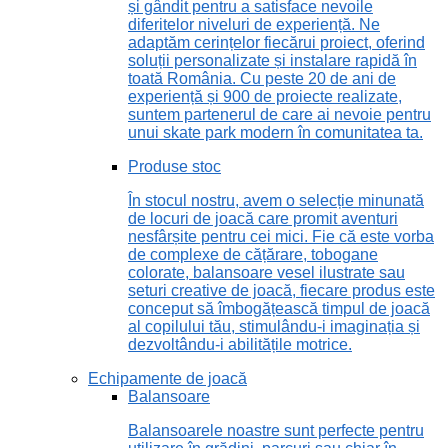
și gândit pentru a satisface nevoile
diferitelor niveluri de experiență. Ne
adaptăm cerințelor fiecărui proiect, oferind
soluții personalizate și instalare rapidă în
toată România. Cu peste 20 de ani de
experiență și 900 de proiecte realizate,
suntem partenerul de care ai nevoie pentru
unui skate park modern în comunitatea ta.
Produse stoc
În stocul nostru, avem o selecție minunată
de locuri de joacă care promit aventuri
nesfârșite pentru cei mici. Fie că este vorba
de complexe de cățărare, tobogane
colorate, balansoare vesel ilustrate sau
seturi creative de joacă, fiecare produs este
conceput să îmbogățească timpul de joacă
al copilului tău, stimulându-i imaginația și
dezvoltându-i abilitățile motrice.
Echipamente de joacă
Balansoare
Balansoarele noastre sunt perfecte pentru