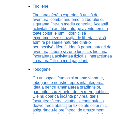
Tiroliene
Tiroliana oferă o experiență unică de
aventură, combinând emoția zborului cu
siguranța, într-un mediu controlat. Această
activitate în aer liber atrage aventurieri din
toate colțurile lumii, dornici să
experimenteze senzația de libertate și să
admire peisajele naturale dintr-o
perspectivă diferită. Ideală pentru parcuri de
aventură, tabere și zone turistice, tiroliana
încurajează activitatea fizică și interacțiunea
cu natura într-un mod palpitant.
Tobogane
Cu un aspect frumos și nuanțe vibrante,
toboganele noastre reprezintă alegerea
ideală pentru amenajarea grădinițelor,
parcurilor sau zonelor de recreere publice.
Ele nu doar că încântă privirea, dar și
încurajează creativitatea și contribuie la
dezvoltarea abilităților fizice ale celor mici,
asigurându-le ore întregi de amuzament.