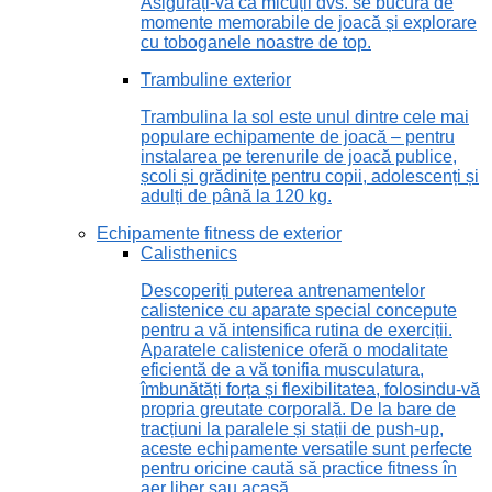
Asigurați-vă că micuții dvs. se bucură de
momente memorabile de joacă și explorare
cu toboganele noastre de top.
Trambuline exterior
Trambulina la sol este unul dintre cele mai
populare echipamente de joacă – pentru
instalarea pe terenurile de joacă publice,
școli și grădinițe pentru copii, adolescenți și
adulți de până la 120 kg.
Echipamente fitness de exterior
Calisthenics
Descoperiți puterea antrenamentelor
calistenice cu aparate special concepute
pentru a vă intensifica rutina de exerciții.
Aparatele calistenice oferă o modalitate
eficientă de a vă tonifia musculatura,
îmbunătăți forța și flexibilitatea, folosindu-vă
propria greutate corporală. De la bare de
tracțiuni la paralele și stații de push-up,
aceste echipamente versatile sunt perfecte
pentru oricine caută să practice fitness în
aer liber sau acasă.