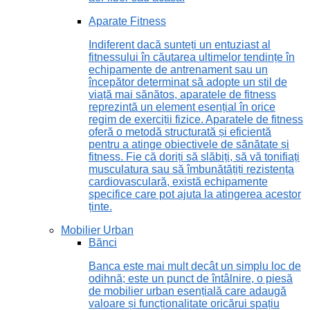
Aparate Fitness
Indiferent dacă sunteți un entuziast al
fitnessului în căutarea ultimelor tendințe în
echipamente de antrenament sau un
începător determinat să adopte un stil de
viață mai sănătos, aparatele de fitness
reprezintă un element esențial în orice
regim de exerciții fizice. Aparatele de fitness
oferă o metodă structurată și eficientă
pentru a atinge obiectivele de sănătate și
fitness. Fie că doriți să slăbiți, să vă tonifiați
musculatura sau să îmbunătățiți rezistența
cardiovasculară, există echipamente
specifice care pot ajuta la atingerea acestor
ținte.
Mobilier Urban
Bănci
Banca este mai mult decât un simplu loc de
odihnă; este un punct de întâlnire, o piesă
de mobilier urban esențială care adaugă
valoare și funcționalitate oricărui spațiu