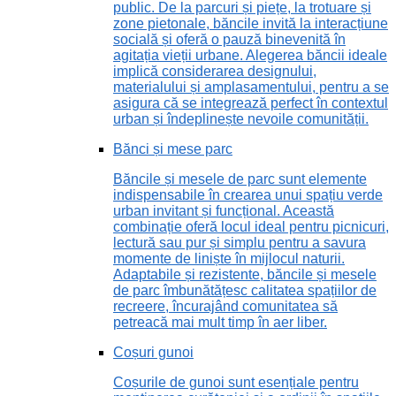
public. De la parcuri și piețe, la trotuare și
zone pietonale, băncile invită la interacțiune
socială și oferă o pauză binevenită în
agitația vieții urbane. Alegerea băncii ideale
implică considerarea designului,
materialului și amplasamentului, pentru a se
asigura că se integrează perfect în contextul
urban și îndeplinește nevoile comunității.
Bănci și mese parc
Băncile și mesele de parc sunt elemente
indispensabile în crearea unui spațiu verde
urban invitant și funcțional. Această
combinație oferă locul ideal pentru picnicuri,
lectură sau pur și simplu pentru a savura
momente de liniște în mijlocul naturii.
Adaptabile și rezistente, băncile și mesele
de parc îmbunătățesc calitatea spațiilor de
recreere, încurajând comunitatea să
petreacă mai mult timp în aer liber.
Coșuri gunoi
Coșurile de gunoi sunt esențiale pentru