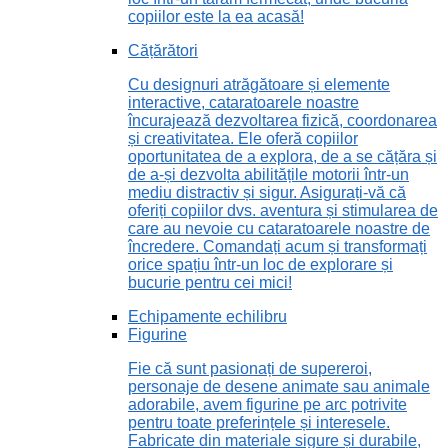
copiilor este la ea acasă!
Cățărători
Cu designuri atrăgătoare și elemente
interactive, cataratoarele noastre
încurajează dezvoltarea fizică, coordonarea
și creativitatea. Ele oferă copiilor
oportunitatea de a explora, de a se cățăra și
de a-și dezvolta abilitățile motorii într-un
mediu distractiv și sigur. Asigurați-vă că
oferiți copiilor dvs. aventura și stimularea de
care au nevoie cu cataratoarele noastre de
încredere. Comandați acum și transformați
orice spațiu într-un loc de explorare și
bucurie pentru cei mici!
Echipamente echilibru
Figurine
Fie că sunt pasionați de supereroi,
personaje de desene animate sau animale
adorabile, avem figurine pe arc potrivite
pentru toate preferințele și interesele.
Fabricate din materiale sigure și durabile,