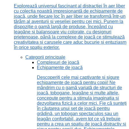
Explorează universul fascinant al distracției în aer liber
cu colecția noastră impresionantă de echipamente de
joacă, unde fiecare loc în aer liber se transformă într-un
tărâm al aventurii și veseliei pentru cei mici. Punem la
dispoziție o gamă largă de produse, începând cu
leagăne și balansoare viu colorate, cu designuri
prietenoase, până la complexe de joacă ce stimulează
creativitatea și carusele care aduc bucurie și entuziasm
în orice spațiu exterior.
Categorii principale
Complexuri de joacă
Echipamente de joacă
Descoperiți cele mai captivante și sigure
echipamente de joacă pentru copii! Ne
mândrim cu o gamă variată de structuri de
joacă, tobogane, leagăne și multe altele,
concepute pentru a stimula imaginația și
dezvoltarea fizică a celor mici. Fie că sunteți
în căutarea unui set de joacă pentru
grădină, un tobogan spectaculos sau un
leagăn confortabil, avem tot ce vă trebuie
pentru a crea un spațiu de joacă distractiv și