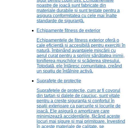
sigur pentru copiii dvs. Echipamentele
noastre de joacă sunt fabricate din
materiale durabile și sunt testate pentru a
asigura conformitatea cu cele mai înalte
standarde de siguranță.
Echipamente fitness de exterior
Echipamentele de fitness exterior oferă o
cale eficientă și accesibilă pentru exerciții în
natură, îmbinând avantajele mișcării cu
aerul curat pentru a sprijini sănătatea inimii,
tonifierea mușchilor și scăderea stresului.
Totodată, ele întăresc comunitatea, creând
un spațiu de întâlnire activă.
Suprafețe de protecție
Suprafețele de protecție, cum ar fi covorul
din tartan și dalele de cauciuc, sunt vitale
pentru a crește siguranța și confortul în
spații exterioare ca parcurile și locurile de
joacă. Ele asigură o amortizare care
minimizează accidentările, făcând aceste
locuri mai sigure și mai primitoare. Investind
în aceste materiale de calitate, se