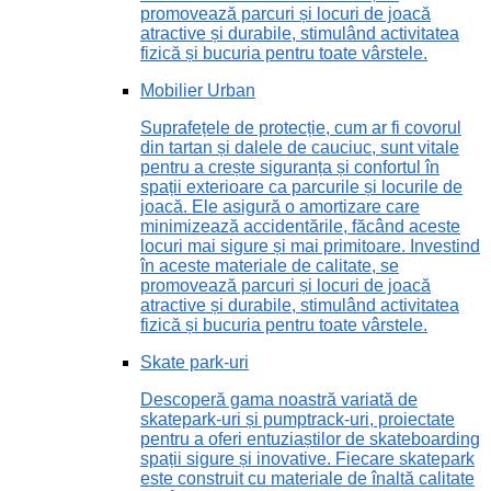
promovează parcuri și locuri de joacă
atractive și durabile, stimulând activitatea
fizică și bucuria pentru toate vârstele.
Mobilier Urban
Suprafețele de protecție, cum ar fi covorul
din tartan și dalele de cauciuc, sunt vitale
pentru a crește siguranța și confortul în
spații exterioare ca parcurile și locurile de
joacă. Ele asigură o amortizare care
minimizează accidentările, făcând aceste
locuri mai sigure și mai primitoare. Investind
în aceste materiale de calitate, se
promovează parcuri și locuri de joacă
atractive și durabile, stimulând activitatea
fizică și bucuria pentru toate vârstele.
Skate park-uri
Descoperă gama noastră variată de
skatepark-uri și pumptrack-uri, proiectate
pentru a oferi entuziaștilor de skateboarding
spații sigure și inovative. Fiecare skatepark
este construit cu materiale de înaltă calitate