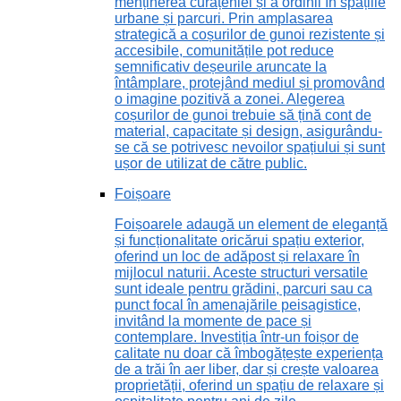
menținerea curățeniei și a ordinii în spațiile
urbane și parcuri. Prin amplasarea
strategică a coșurilor de gunoi rezistente și
accesibile, comunitățile pot reduce
semnificativ deșeurile aruncate la
întâmplare, protejând mediul și promovând
o imagine pozitivă a zonei. Alegerea
coșurilor de gunoi trebuie să țină cont de
material, capacitate și design, asigurându-
se că se potrivesc nevoilor spațiului și sunt
ușor de utilizat de către public.
Foișoare
Foișoarele adaugă un element de eleganță
și funcționalitate oricărui spațiu exterior,
oferind un loc de adăpost și relaxare în
mijlocul naturii. Aceste structuri versatile
sunt ideale pentru grădini, parcuri sau ca
punct focal în amenajările peisagistice,
invitând la momente de pace și
contemplare. Investiția într-un foișor de
calitate nu doar că îmbogățește experiența
de a trăi în aer liber, dar și crește valoarea
proprietății, oferind un spațiu de relaxare și