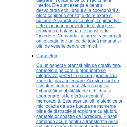
utilizare în grădini, parcuri sau chiar în
interior. Ele sunt esențiale pentru
dezvoltarea echilibrului și a coordonării și
oferă copiilor o senzație de relaxare și
bucurie. Asigurați-vă că oferiți copiilor dvs.
cele mai bune momente de distracție și
relaxare cu balansoarele noastre de
încredere. Comandați acum și transformați
orice spațiu într-un loc de joacă minunat și
plin de veselie pentru cei mici!
Caruseluri
Cu un aspect vibrant și plin de creativitate,
caruselele pe care le propunem se
integrează perfect în parcuri, grădini sau
zone de joacă interioare. Acestea sunt un
stimulent pentru creativitatea copiilor,
îmbunătățind abilitățile de echilibru și
coordonare, și le oferă o aventură
memorabilă. Este esențial să le oferiți celor
mici ocazia de a se bucura de momente
pline de distracție și explorare cu ajutorul
caruselelor noastre de încredere. Plasați
comanda acum pentru a transforma orice
loc într-un tărâm fermecat, unde bucuria