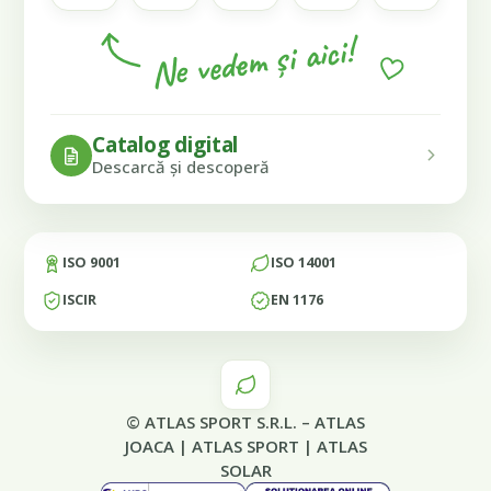
Ne vedem și aici!
Catalog digital
Descarcă și descoperă
ISO 9001
ISO 14001
ISCIR
EN 1176
© ATLAS SPORT S.R.L. –
ATLAS
JOACA
|
ATLAS SPORT
|
ATLAS
SOLAR