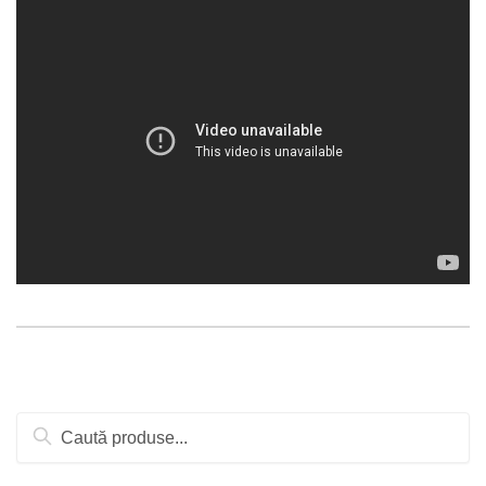
Caută
după: