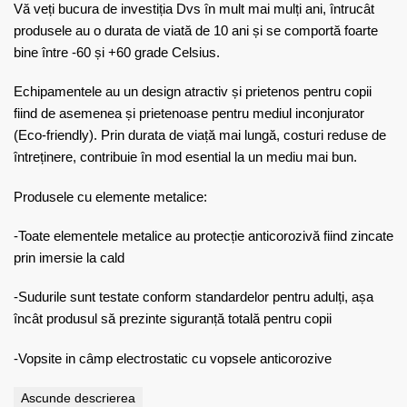
Vă veți bucura de investiția Dvs în mult mai mulți ani, întrucât
produsele au o durata de viată de 10 ani și se comportă foarte
bine între -60 și +60 grade Celsius.
Echipamentele au un design atractiv și prietenos pentru copii
fiind de asemenea și prietenoase pentru mediul inconjurator
(Eco-friendly). Prin durata de viață mai lungă, costuri reduse de
întreținere, contribuie în mod esential la un mediu mai bun.
Produsele cu elemente metalice:
-Toate elementele metalice au protecție anticorozivă fiind zincate
prin imersie la cald
-Sudurile sunt testate conform standardelor pentru adulți, așa
încât produsul să prezinte siguranță totală pentru copii
-Vopsite in câmp electrostatic cu vopsele anticorozive
Ascunde descrierea