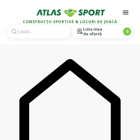
CONSTRUCȚII SPORTIVE & LOCURI DE JOACĂ
Lista mea
0
de ofertă
Skip
Skip
to
to
navigation
content