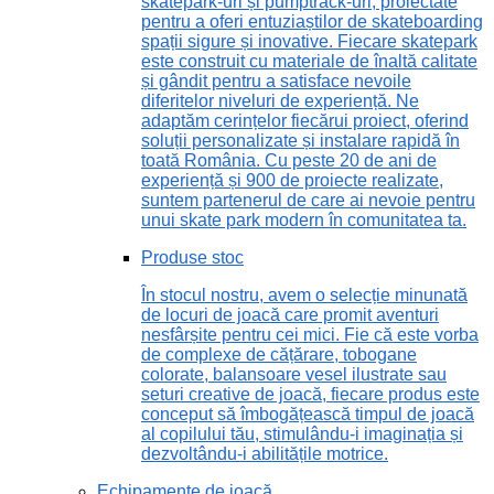
skatepark-uri și pumptrack-uri, proiectate
pentru a oferi entuziaștilor de skateboarding
spații sigure și inovative. Fiecare skatepark
este construit cu materiale de înaltă calitate
și gândit pentru a satisface nevoile
diferitelor niveluri de experiență. Ne
adaptăm cerințelor fiecărui proiect, oferind
soluții personalizate și instalare rapidă în
toată România. Cu peste 20 de ani de
experiență și 900 de proiecte realizate,
suntem partenerul de care ai nevoie pentru
unui skate park modern în comunitatea ta.
Produse stoc
În stocul nostru, avem o selecție minunată
de locuri de joacă care promit aventuri
nesfârșite pentru cei mici. Fie că este vorba
de complexe de cățărare, tobogane
colorate, balansoare vesel ilustrate sau
seturi creative de joacă, fiecare produs este
conceput să îmbogățească timpul de joacă
al copilului tău, stimulându-i imaginația și
dezvoltându-i abilitățile motrice.
Echipamente de joacă