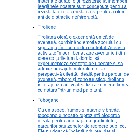
materiale durabile și rezistente la intemperii,
leagănele noastre sunt concepute pentru a
rezista la uzura constantă și pentru a oferi
ani de distracție neîntreruptă.
Tiroliene
Tiroliana oferă o experiență unică de
aventură, combinând emoția zborului cu
siguranța, într-un mediu controlat. Această
activitate în aer liber atrage aventurieri din
toate colțurile lumii, dornici să
experimenteze senzația de libertate și să
admire peisajele naturale dintr-o
perspectivă diferită. Ideală pentru parcuri de
aventură, tabere și zone turistice, tiroliana
încurajează activitatea fizică și interacțiunea
cu natura într-un mod palpitant.
Tobogane
Cu un aspect frumos și nuanțe vibrante,
toboganele noastre reprezintă alegerea
ideală pentru amenajarea grădinițelor,
parcurilor sau zonelor de recreere publice.
Ele nu doar că încântă privirea, dar și