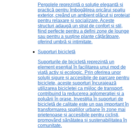
Pergolele reprezintă o soluție elegantă și
practică pentru îmbogățirea oricărui spațiu
exterior, creând un ambient plăcut și protejat
pentru relaxare și socializare. Aceste
structuri adaugă un strat de confort și stil,
fiind perfecte pentru a defini zone de lounge
sau pentru a susține plante cățărătoare,
oferind umbră și intimitate.
Suporturi bicicletă
Suporturile de bicicletă reprezintă un
element esențial în facilitarea unui mod de
viață activ și ecologic. Prin oferirea unor
soluții sigure și accesibile de parcare pentru
biciclete, aceste suporturi încurajează
utilizarea bicicletei ca mijloc de transport,
contribuind la reducerea aglomerației și a
poluării în orașe. Investiția în suporturi de
bicicletă de calitate este un pas important în
transformarea spațiilor urbane în zone mai
prietenoase și accesibile pentru cicliști,
promovând sănătatea și sustenabilitatea în
comunitate.