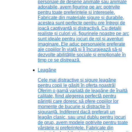
personaje de desene animate sau animale
adorabile, avem figurine pe arc potrivite
pentru toate preferințele și interesele.
Fabricate din materiale sigure și durabile,
acestea sunt perfecte pentru ore întregi de
joacă captivantă și distractivă. Cu detalii
realiste și culori vii, figurinele noastre pe arc
sunt ideale pentru jocuri de rol și aventuri
imaginare. Ele aduc personajele preferate
ale copiilor în viață și îi încurajează să-și
dezvolte abilitățile sociale și emoționale în
timp ce se distrează.
Leagăne
Cele mai distractive și sigure leagăne
pentru copii le găsiți în oferta noastră!
Oferim o gamă variată de leagăne de înaltă
calitate, fiind alegerea perfectă pentru
părinții care doresc să ofere copiilor lor
momente de bucurie și distracție în
siguranță. Indiferent dacă preferați un
leagăn clasic, sau unul dublu pentru jocuri
de grup, avem modele potrivite pentru toate
vârstele și preferințele. Fabricate din