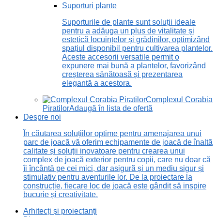
Suporturi plante
Suporturile de plante sunt soluții ideale
pentru a adăuga un plus de vitalitate și
estetică locuințelor și grădinilor, optimizând
spațiul disponibil pentru cultivarea plantelor.
Aceste accesorii versatile permit o
expunere mai bună a plantelor, favorizând
creșterea sănătoasă și prezentarea
elegantă a acestora.
Complexul Corabia
Piratilor
Adaugă în lista de ofertă
Despre noi
În căutarea soluțiilor optime pentru amenajarea unui
parc de joacă vă oferim echipamente de joacă de înaltă
calitate și soluții inovatoare pentru crearea unui
complex de joacă exterior pentru copii, care nu doar că
îi încântă pe cei mici, dar asigură și un mediu sigur și
stimulativ pentru aventurile lor. De la proiectare la
construcție, fiecare loc de joacă este gândit să inspire
bucurie și creativitate.
Arhitecți și proiectanți