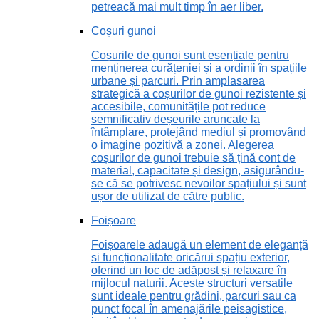
petreacă mai mult timp în aer liber.
Coșuri gunoi
Coșurile de gunoi sunt esențiale pentru
menținerea curățeniei și a ordinii în spațiile
urbane și parcuri. Prin amplasarea
strategică a coșurilor de gunoi rezistente și
accesibile, comunitățile pot reduce
semnificativ deșeurile aruncate la
întâmplare, protejând mediul și promovând
o imagine pozitivă a zonei. Alegerea
coșurilor de gunoi trebuie să țină cont de
material, capacitate și design, asigurându-
se că se potrivesc nevoilor spațiului și sunt
ușor de utilizat de către public.
Foișoare
Foișoarele adaugă un element de eleganță
și funcționalitate oricărui spațiu exterior,
oferind un loc de adăpost și relaxare în
mijlocul naturii. Aceste structuri versatile
sunt ideale pentru grădini, parcuri sau ca
punct focal în amenajările peisagistice,