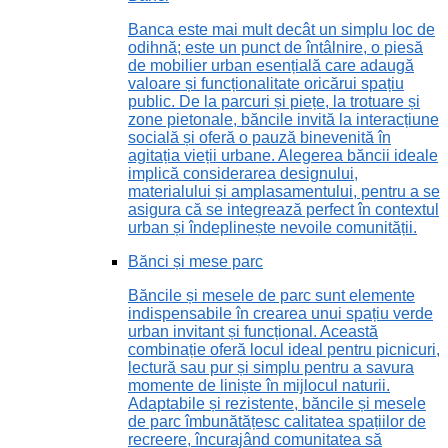
Banca este mai mult decât un simplu loc de
odihnă; este un punct de întâlnire, o piesă
de mobilier urban esențială care adaugă
valoare și funcționalitate oricărui spațiu
public. De la parcuri și piețe, la trotuare și
zone pietonale, băncile invită la interacțiune
socială și oferă o pauză binevenită în
agitația vieții urbane. Alegerea băncii ideale
implică considerarea designului,
materialului și amplasamentului, pentru a se
asigura că se integrează perfect în contextul
urban și îndeplinește nevoile comunității.
Bănci și mese parc
Băncile și mesele de parc sunt elemente
indispensabile în crearea unui spațiu verde
urban invitant și funcțional. Această
combinație oferă locul ideal pentru picnicuri,
lectură sau pur și simplu pentru a savura
momente de liniște în mijlocul naturii.
Adaptabile și rezistente, băncile și mesele
de parc îmbunătățesc calitatea spațiilor de
recreere, încurajând comunitatea să