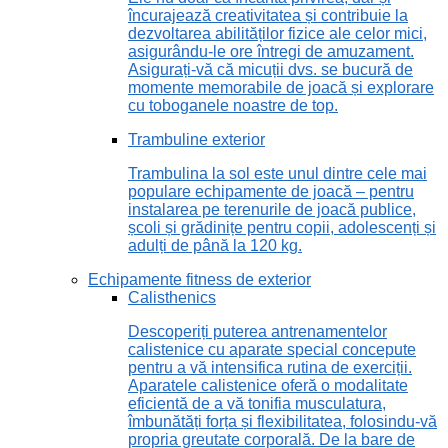
încurajează creativitatea și contribuie la
dezvoltarea abilităților fizice ale celor mici,
asigurându-le ore întregi de amuzament.
Asigurați-vă că micuții dvs. se bucură de
momente memorabile de joacă și explorare
cu toboganele noastre de top.
Trambuline exterior
Trambulina la sol este unul dintre cele mai
populare echipamente de joacă – pentru
instalarea pe terenurile de joacă publice,
școli și grădinițe pentru copii, adolescenți și
adulți de până la 120 kg.
Echipamente fitness de exterior
Calisthenics
Descoperiți puterea antrenamentelor
calistenice cu aparate special concepute
pentru a vă intensifica rutina de exerciții.
Aparatele calistenice oferă o modalitate
eficientă de a vă tonifia musculatura,
îmbunătăți forța și flexibilitatea, folosindu-vă
propria greutate corporală. De la bare de