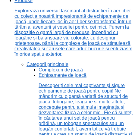
Produse
Explorează universul fascinant al distracției în aer liber
cu colecția noastră impresionantă de echipamente de
joacă, unde fiecare loc în aer liber se transformă într-un
tărâm al aventurii și veseliei pentru cei mici. Punem la
dispoziție o gamă largă de produse, începând cu
leagăne și balansoare viu colorate, cu designuri
prietenoase, până la complexe de joacă ce stimulează
creativitatea și carusele care aduc bucurie și entuziasm
în orice spațiu exterior.
Categorii principale
Complexuri de joacă
Echipamente de joacă
Descoperiți cele mai captivante și sigure
echipamente de joacă pentru copii! Ne
mândrim cu o gamă variată de structuri de
joacă, tobogane, leagăne și multe altele,
concepute pentru a stimula imaginația și
dezvoltarea fizică a celor mici. Fie că sunteți
în căutarea unui set de joacă pentru
grădină, un tobogan spectaculos sau un
leagăn confortabil, avem tot ce vă trebuie
pentru a crea un spațiu de joacă distractiv și