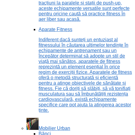
tracțiuni la paralele și stații de push-up,
aceste echipamente versatile sunt perfecte
pentru oricine caută să practice fitness în
aer liber sau acasă.
Aparate Fitness
Indiferent dacă sunteți un entuziast al
fitnessului în căutarea ultimelor tendințe în
echipamente de antrenament sau un
începător determinat să adopte un stil de
viață mai sănătos, aparatele de fitness
reprezintă un element esențial în orice
regim de exerciții fizice. Aparatele de fitness
oferă o metodă structurată și eficientă
pentru a atinge obiectivele de sănătate și
fitness. Fie că doriți să slăbiți, să vă tonifiați
musculatura sau să îmbunătățiți rezistența
cardiovasculară, există echipamente
specifice care pot ajuta la atingerea acestor
ținte.
Mobilier Urban
Bănci