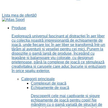
Lista mea de ofertă
0
Produse
Explorează universul fascinant al distracției în aer liber
cu colecția noastră impresionantă de echipamente de
joacă, unde fiecare loc în aer liber se transformă într-un
tărâm al aventurii și veseliei pentru cei mici. Punem la
dispoziție o gamă largă de produse, începând cu
leagăne și balansoare viu colorate, cu designuri
prietenoase, până la complexe de joacă ce stimulează
creativitatea și carusele care aduc bucurie și entuziasm
în orice spațiu exterior.
Categorii principale
Complexuri de joacă
Echipamente de joacă
Descoperiți cele mai captivante și sigure
echipamente de joacă pentru copii! Ne
mândrim cu o gamă variată de structuri de