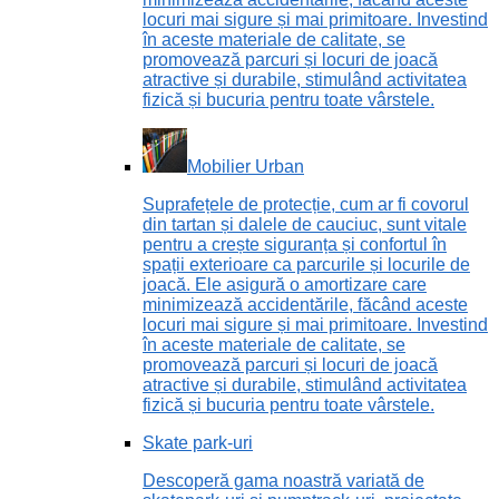
locuri mai sigure și mai primitoare. Investind
în aceste materiale de calitate, se
promovează parcuri și locuri de joacă
atractive și durabile, stimulând activitatea
fizică și bucuria pentru toate vârstele.
Mobilier Urban
Suprafețele de protecție, cum ar fi covorul
din tartan și dalele de cauciuc, sunt vitale
pentru a crește siguranța și confortul în
spații exterioare ca parcurile și locurile de
joacă. Ele asigură o amortizare care
minimizează accidentările, făcând aceste
locuri mai sigure și mai primitoare. Investind
în aceste materiale de calitate, se
promovează parcuri și locuri de joacă
atractive și durabile, stimulând activitatea
fizică și bucuria pentru toate vârstele.
Skate park-uri
Descoperă gama noastră variată de