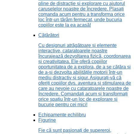
pline de distracție și explorare cu ajutorul
caruselelor noastre de încredere. Plasați
comanda acum pentru a transforma orice
loc într-un tărâm fermecat, unde bucuria
copiilor este la ea acasă!
Cățărători
Cu designuri atrăgătoare și elemente
interactive, cataratoarele noastre
încurajează dezvoltarea fizică, coordonarea
și creativitatea. Ele oferă copiilor
oportunitatea de a explora, de a se cățăra și
de a-și dezvolta abilitățile motorii într-un
mediu distractiv și sigur. Asigurați-vă că
oferiți copiilor dvs. aventura și stimularea de
care au nevoie cu cataratoarele noastre de
încredere. Comandați acum și transformați
orice spațiu într-un loc de explorare și
bucurie pentru cei mici!
Echipamente echilibru
Figurine
Fie că sunt pasionați de supereroi,