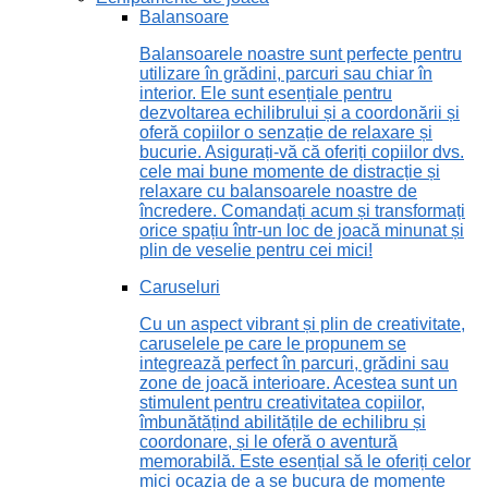
Balansoare
Balansoarele noastre sunt perfecte pentru
utilizare în grădini, parcuri sau chiar în
interior. Ele sunt esențiale pentru
dezvoltarea echilibrului și a coordonării și
oferă copiilor o senzație de relaxare și
bucurie. Asigurați-vă că oferiți copiilor dvs.
cele mai bune momente de distracție și
relaxare cu balansoarele noastre de
încredere. Comandați acum și transformați
orice spațiu într-un loc de joacă minunat și
plin de veselie pentru cei mici!
Caruseluri
Cu un aspect vibrant și plin de creativitate,
caruselele pe care le propunem se
integrează perfect în parcuri, grădini sau
zone de joacă interioare. Acestea sunt un
stimulent pentru creativitatea copiilor,
îmbunătățind abilitățile de echilibru și
coordonare, și le oferă o aventură
memorabilă. Este esențial să le oferiți celor
mici ocazia de a se bucura de momente