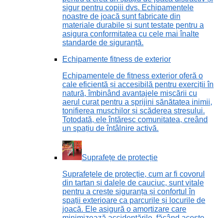
sigur pentru copiii dvs. Echipamentele
noastre de joacă sunt fabricate din
materiale durabile și sunt testate pentru a
asigura conformitatea cu cele mai înalte
standarde de siguranță.
Echipamente fitness de exterior
Echipamentele de fitness exterior oferă o
cale eficientă și accesibilă pentru exerciții în
natură, îmbinând avantajele mișcării cu
aerul curat pentru a sprijini sănătatea inimii,
tonifierea mușchilor și scăderea stresului.
Totodată, ele întăresc comunitatea, creând
un spațiu de întâlnire activă.
Suprafețe de protecție
Suprafețele de protecție, cum ar fi covorul
din tartan și dalele de cauciuc, sunt vitale
pentru a crește siguranța și confortul în
spații exterioare ca parcurile și locurile de
joacă. Ele asigură o amortizare care
minimizează accidentările, făcând aceste