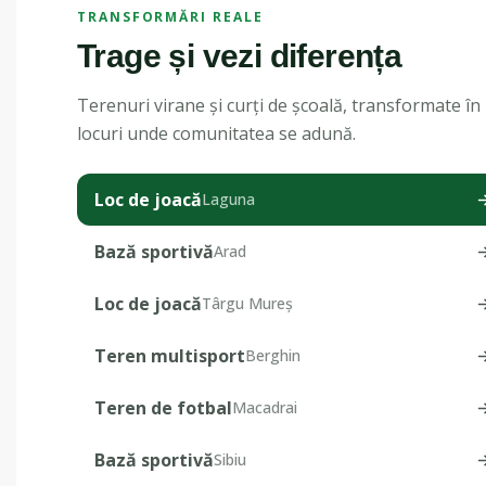
TRANSFORMĂRI REALE
Trage și vezi diferența
Terenuri virane și curți de școală, transformate în
locuri unde comunitatea se adună.
Loc de joacă
Laguna
Bază sportivă
Arad
Loc de joacă
Târgu Mureș
Teren multisport
Berghin
Teren de fotbal
Macadrai
Bază sportivă
Sibiu