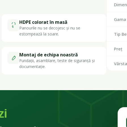
Dimen
Gama 
HDPE colorat în masă
Panourile nu se decojesc și nu se
estompează la soare.
Tip Be
Preț
Montaj de echipa noastră
Fundații, asamblare, teste de siguranță și
Vârst
documentație.
zi