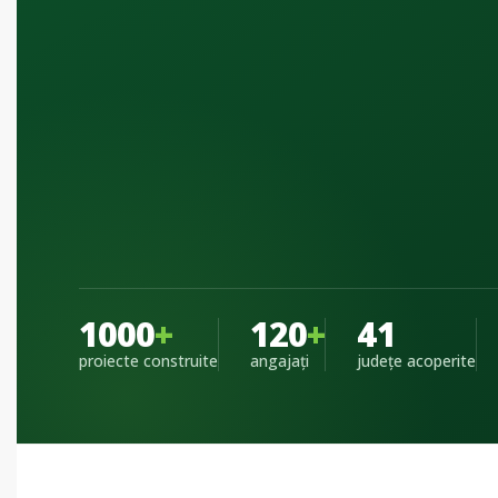
1000
+
120
+
41
proiecte construite
angajați
județe acoperite