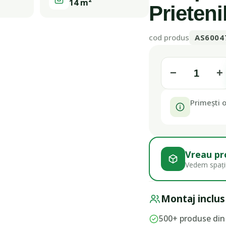
14 m²
Prieteni
cod produs
AS6004
−
+
Primești o
Vreau pr
Vedem spațiu
Montaj inclus
500+ produse din 