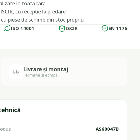
lizate în toată țara
ISCIR, cu recepție la predare
, cu piese de schimb din stoc propriu
ISO 14001
ISCIR
EN 1176
Livrare și montaj
Termene și echipă
 tehnică
rodus
AS60047B