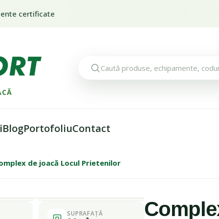
nte certificate
ACĂ
i
Blog
Portofoliu
Contact
omplex de joacă Locul Prietenilor
1 / 3
Complex
SUPRAFAȚĂ