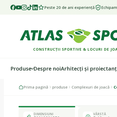
Peste 20 de ani experiență
Echipame
CONSTRUCȚII SPORTIVE & LOCURI DE JO
Produse
Despre noi
Arhitecți și proiectanț
Skip
Skip
Prima pagină
produse
Complexuri de joacă
C
to
to
navigation
content
DIMENSIUNI
VÂRSTĂ
Fabricat în