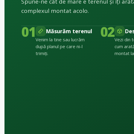
Spune-ne cât de mare e terenul și îți ar
complexul montat acolo.
01
02
Măsurăm terenul
De
Venim la tine sau lucrăm
Vezi din 
după planul pe care ni-l
cum arat
trimiți.
montat la