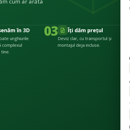
ătăm cum ar arăta
03
senăm în 3D
Îți dăm prețul
toate unghiurile
Deviz clar, cu transportul și
ă complexul
montajul deja incluse.
 tine.