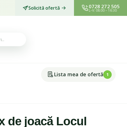
0728 272 505
Solicită ofertă
L–V: 08:00 – 16:30
Lista mea de ofertă
1
 de joacă Locul