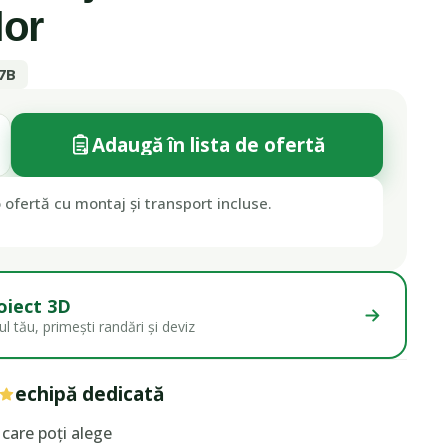
lor
7B
Adaugă în lista de ofertă
 ofertă cu montaj și transport incluse.
oiect 3D
l tău, primești randări și deviz
echipă dedicată
care poți alege