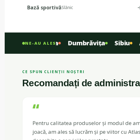
Bază sportivă
Slănic
sebeș
Pipera
Dumbrăvița
Sibiu
Ara
NE-AU ALES
CE SPUN CLIENȚII NOȘTRI
Recomandați de administrați
“
Pentru calitatea produselor și modul de am
joacă, am ales să lucrăm și pe viitor cu Atlas