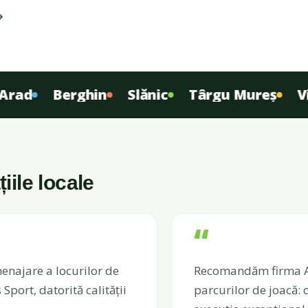
d
Berghin
Slănic
Târgu Mureș
Vita 
ile locale
“
enajare a locurilor de
Recomandăm firma Atl
 Sport, datorită calității
parcurilor de joacă: