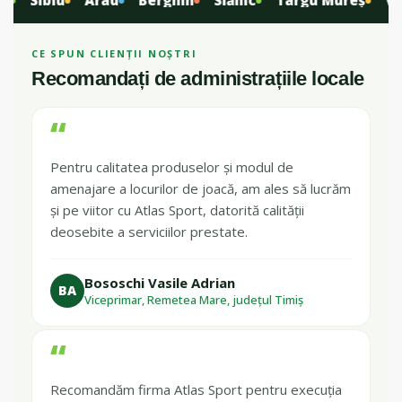
Sibiu
Arad
Berghin
Slănic
Târgu Mureș
Vita
CE SPUN CLIENȚII NOȘTRI
Recomandați de administrațiile locale
“
Pentru calitatea produselor și modul de
amenajare a locurilor de joacă, am ales să lucrăm
și pe viitor cu Atlas Sport, datorită calității
deosebite a serviciilor prestate.
Bososchi Vasile Adrian
BA
Viceprimar, Remetea Mare, județul Timiș
“
Recomandăm firma Atlas Sport pentru execuția