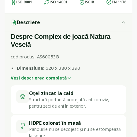
ISO 9001
ISO 14001
ISCIR
EN 1176
Descriere
Despre Complex de joacă Natura
Veselă
cod produs AS60053B
Dimensiune:
620 x 380 x 390
Vezi descrierea completă
Oțel zincat la cald
Structură portantă protejată anticoroziv,
pentru zeci de ani în exterior.
HDPE colorat în masă
Panourile nu se decojesc și nu se estompează
la soare.