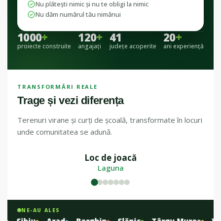
Nu plătești nimic și nu te obligi la nimic
Nu dăm numărul tău nimănui
1000
+
120
+
41
20
+
proiecte construite
angajați
județe acoperite
ani experiență
TRANSFORMĂRI REALE
Trage și vezi diferența
Terenuri virane și curți de școală, transformate în locuri
unde comunitatea se adună.
Loc de joacă
ÎNAINTE
DUPĂ
Laguna
NE-AU ALES