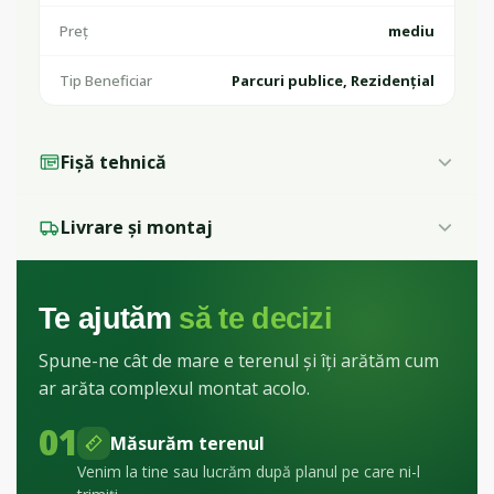
Preț
mediu
Tip Beneficiar
Parcuri publice, Rezidențial
Fișă tehnică
Livrare și montaj
Te ajutăm
să te decizi
Spune-ne cât de mare e terenul și îți arătăm cum
ar arăta complexul montat acolo.
01
Măsurăm terenul
Venim la tine sau lucrăm după planul pe care ni-l