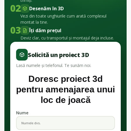
trimiți.
02
Desenăm în 3D
Vezi din toate unghiurile cum arată complexul
montat la tine.
03
Îți dăm prețul
Deviz clar, cu transportul și montajul deja incluse.
Solicită un proiect 3D
Lasă numele și telefonul. Te sunăm noi.
Doresc proiect 3d
pentru amenajarea unui
loc de joacă
Nume