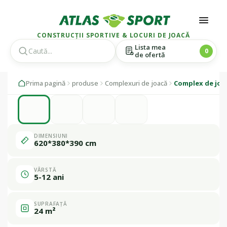
CONSTRUCȚII SPORTIVE & LOCURI DE JOACĂ
Lista mea
0
de ofertă
Skip
Skip
1 / 4
Prima pagină
produse
Complexuri de joacă
Complex de joa
to
to
navigation
content
Fabricat în
România
DIMENSIUNI
620*380*390 cm
VÂRSTĂ
5-12 ani
SUPRAFAȚĂ
24 m²