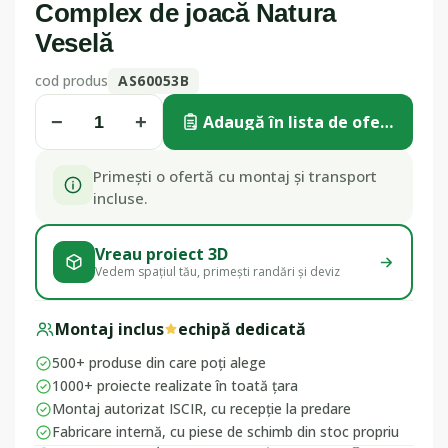
Complex de joacă Natura
Veselă
cod produs
AS60053B
−
+
Adaugă în lista de ofertă
Primești o ofertă cu montaj și transport
incluse.
Vreau proiect 3D
Vedem spațiul tău, primești randări și deviz
Montaj inclus
echipă dedicată
500+ produse din care poți alege
1000+ proiecte realizate în toată țara
Montaj autorizat ISCIR, cu recepție la predare
Fabricare internă, cu piese de schimb din stoc propriu