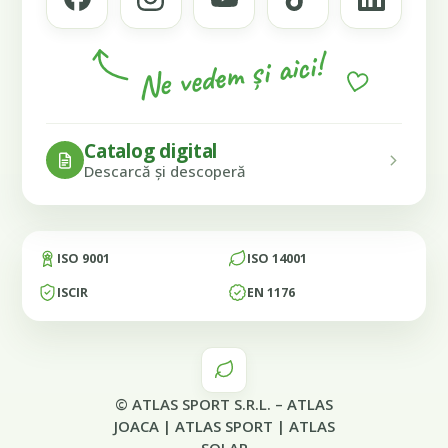
Ne vedem și aici!
Catalog digital
Descarcă și descoperă
ISO 9001
ISO 14001
ISCIR
EN 1176
© ATLAS SPORT S.R.L. –
ATLAS
JOACA
|
ATLAS SPORT
|
ATLAS
SOLAR