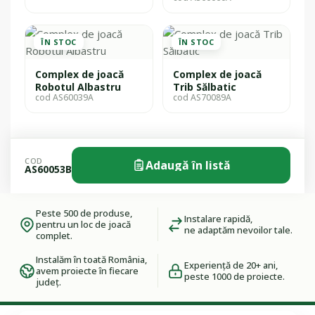
ÎN STOC
ÎN STOC
Complex de joacă
Complex de joacă
Robotul Albastru
Trib Sălbatic
cod AS60039A
cod AS70089A
COD
Adaugă în listă
AS60053B
Peste 500 de produse,
Instalare rapidă,
pentru un loc de joacă
ne adaptăm nevoilor tale.
complet.
Instalăm în toată România,
Experiență de 20+ ani,
avem proiecte în fiecare
peste 1000 de proiecte.
județ.