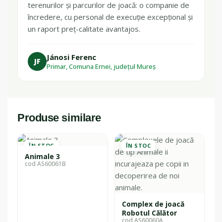
terenurilor și parcurilor de joacă: o companie de
încredere, cu personal de execuție excepțional și
un raport preț-calitate avantajos.
Jánosi Ferenc
JF
Primar, Comuna Ernei, județul Mureș
Produse similare
ÎN STOC
ÎN STOC
Animale 3
cod AS60061B
Complex de joacă
Robotul Călător
cod AS60060A