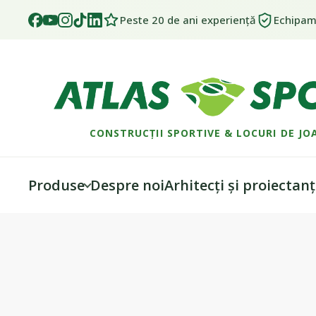
Peste 20 de ani experiență
Echipame
CONSTRUCȚII SPORTIVE & LOCURI DE JO
Produse
Despre noi
Arhitecți și proiectanț
Skip
Skip
to
to
navigation
content