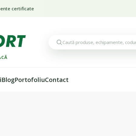
nte certificate
ACĂ
i
Blog
Portofoliu
Contact