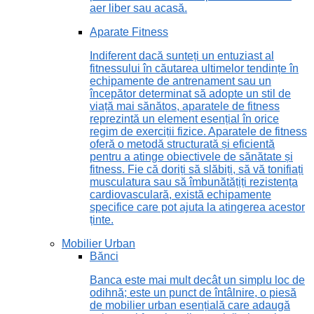
aer liber sau acasă.
Aparate Fitness
Indiferent dacă sunteți un entuziast al
fitnessului în căutarea ultimelor tendințe în
echipamente de antrenament sau un
începător determinat să adopte un stil de
viață mai sănătos, aparatele de fitness
reprezintă un element esențial în orice
regim de exerciții fizice. Aparatele de fitness
oferă o metodă structurată și eficientă
pentru a atinge obiectivele de sănătate și
fitness. Fie că doriți să slăbiți, să vă tonifiați
musculatura sau să îmbunătățiți rezistența
cardiovasculară, există echipamente
specifice care pot ajuta la atingerea acestor
ținte.
Mobilier Urban
Bănci
Banca este mai mult decât un simplu loc de
odihnă; este un punct de întâlnire, o piesă
de mobilier urban esențială care adaugă