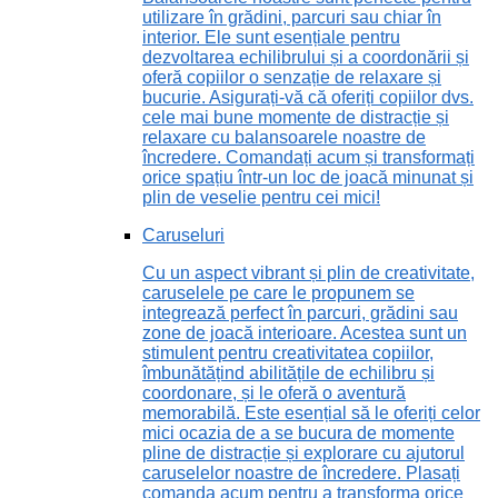
utilizare în grădini, parcuri sau chiar în
interior. Ele sunt esențiale pentru
dezvoltarea echilibrului și a coordonării și
oferă copiilor o senzație de relaxare și
bucurie. Asigurați-vă că oferiți copiilor dvs.
cele mai bune momente de distracție și
relaxare cu balansoarele noastre de
încredere. Comandați acum și transformați
orice spațiu într-un loc de joacă minunat și
plin de veselie pentru cei mici!
Caruseluri
Cu un aspect vibrant și plin de creativitate,
caruselele pe care le propunem se
integrează perfect în parcuri, grădini sau
zone de joacă interioare. Acestea sunt un
stimulent pentru creativitatea copiilor,
îmbunătățind abilitățile de echilibru și
coordonare, și le oferă o aventură
memorabilă. Este esențial să le oferiți celor
mici ocazia de a se bucura de momente
pline de distracție și explorare cu ajutorul
caruselelor noastre de încredere. Plasați
comanda acum pentru a transforma orice