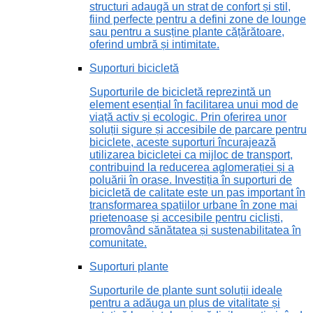
structuri adaugă un strat de confort și stil,
fiind perfecte pentru a defini zone de lounge
sau pentru a susține plante cățărătoare,
oferind umbră și intimitate.
Suporturi bicicletă
Suporturile de bicicletă reprezintă un
element esențial în facilitarea unui mod de
viață activ și ecologic. Prin oferirea unor
soluții sigure și accesibile de parcare pentru
biciclete, aceste suporturi încurajează
utilizarea bicicletei ca mijloc de transport,
contribuind la reducerea aglomerației și a
poluării în orașe. Investiția în suporturi de
bicicletă de calitate este un pas important în
transformarea spațiilor urbane în zone mai
prietenoase și accesibile pentru cicliști,
promovând sănătatea și sustenabilitatea în
comunitate.
Suporturi plante
Suporturile de plante sunt soluții ideale
pentru a adăuga un plus de vitalitate și