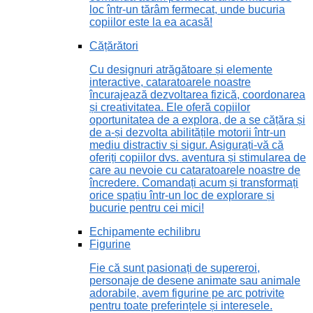
loc într-un tărâm fermecat, unde bucuria
copiilor este la ea acasă!
Cățărători
Cu designuri atrăgătoare și elemente
interactive, cataratoarele noastre
încurajează dezvoltarea fizică, coordonarea
și creativitatea. Ele oferă copiilor
oportunitatea de a explora, de a se cățăra și
de a-și dezvolta abilitățile motorii într-un
mediu distractiv și sigur. Asigurați-vă că
oferiți copiilor dvs. aventura și stimularea de
care au nevoie cu cataratoarele noastre de
încredere. Comandați acum și transformați
orice spațiu într-un loc de explorare și
bucurie pentru cei mici!
Echipamente echilibru
Figurine
Fie că sunt pasionați de supereroi,
personaje de desene animate sau animale
adorabile, avem figurine pe arc potrivite
pentru toate preferințele și interesele.