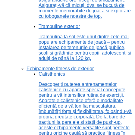
Asigurați-vă că micuții dvs. se bucură de
momente memorabile de joacă și explorare
cu toboganele noastre de top.
Trambuline exterior
Trambulina la sol este unul dintre cele mai
populare echipamente de joacă – pentru
instalarea pe terenurile de joacă publice,
școli și grădinițe pentru copii, adolescenți și
adulți de până la 120 kg.
Echipamente fitness de exterior
Calisthenics
Descoperiți puterea antrenamentelor
calistenice cu aparate special concepute
pentru a vă intensifica rutina de exerciții.
Aparatele calistenice oferă o modalitate
eficientă de a vă tonifia musculatura,
îmbunătăți forța și flexibilitatea, folosindu-vă
propria greutate corporală. De la bare de
tracțiuni la paralele și stații de push-up,
aceste echipamente versatile sunt perfecte
pentru oricine caută să practice fitness în