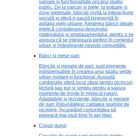
valoare și funcționalitate oricărui spațiu
public. De la parcuri și piețe, la trotuare și
zone pietonale, băncile invită la interacțiune
socială și oferă o pauză binevenită în
agitația vieții urbane. Alegerea băncii ideale
implică considerarea designului,
materialului și amplasamentului, pentru a se
asigura că se integrează perfect în contextul
urban și îndeplinește nevoile comunității.
Bănci și mese parc
Băncile și mesele de parc sunt elemente
indispensabile în crearea unui spațiu verde
urban invitant și funcțional. Această
combinație oferă locul ideal pentru picnicuri,
lectură sau pur și simplu pentru a savura
momente de liniște în mijlocul naturii.
Adaptabile și rezistente, băncile și mesele
de parc îmbunătățesc calitatea spațiilor de
recreere, încurajând comunitatea să
petreacă mai mult timp în aer liber.
Coșuri gunoi
Coșurile de gunoi sunt esențiale pentru