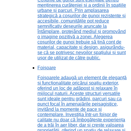
menținerea curățeniei și a ordinii în spațiile
urbane și parcuri. Prin amplasarea
strategică a coșurilor de gunoi rezistente și
accesibile, comunitățile pot reduce
semnificativ deșeurile aruncate la
întâmplare, protejând mediul și promovând
o imagine pozitivă a zonei. Alegerea
coșurilor de gunoi trebuie să țină cont de
material, capacitate și design, asigurându-
se că se potrivesc nevoilor spațiului și sunt
ușor de utilizat de către public.
Foișoare
Foișoarele adaugă un element de eleganță
și funcționalitate oricărui spațiu exterior,
oferind un loc de adăpost și relaxare în
mijlocul naturii. Aceste structuri versatile
sunt ideale pentru grădini, parcuri sau ca
punct focal în amenajările peisagistice,
invitând la momente de pace și
contemplare. Investiția într-un foișor de
calitate nu doar că îmbogățește experiența
de a trăi în aer liber, dar și crește valoarea
proprietății, oferind un spațiu de relaxare și