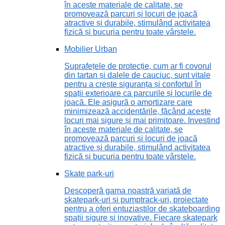
în aceste materiale de calitate, se
promovează parcuri și locuri de joacă
atractive și durabile, stimulând activitatea
fizică și bucuria pentru toate vârstele.
Mobilier Urban
Suprafețele de protecție, cum ar fi covorul
din tartan și dalele de cauciuc, sunt vitale
pentru a crește siguranța și confortul în
spații exterioare ca parcurile și locurile de
joacă. Ele asigură o amortizare care
minimizează accidentările, făcând aceste
locuri mai sigure și mai primitoare. Investind
în aceste materiale de calitate, se
promovează parcuri și locuri de joacă
atractive și durabile, stimulând activitatea
fizică și bucuria pentru toate vârstele.
Skate park-uri
Descoperă gama noastră variată de
skatepark-uri și pumptrack-uri, proiectate
pentru a oferi entuziaștilor de skateboarding
spații sigure și inovative. Fiecare skatepark