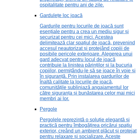
ospitalitate pentru ani de zile.
Gardulețe loc joacă
Gardurile pentru locurile de joacă sunt
esențiale pentru a crea un mediu sigur și
securizat pentru cei mici. Acestea
delimitează clar spațiul de joacă, prevenind
accesul neautorizat și protejând copiii de
posibile pericole exterioare. Alegerea unui
gard adecvat pentru locul de joacă
contribuie la liniștea părinților și la bucuria
copiilor, permițându-le să se joace în voie și
în siguranță. Prin instalarea gardurilor de
înaltă calitate la locurile de joacă,
comunitățile subliniază angajamentul lor
către siguranța și bunăstarea celor mai mici
membri ai lor.
Pergole
Pergolele reprezintă o soluție elegantă și
practică pentru îmbogățirea oricărui spațiu
exterior, creând un ambient plăcut și protejat
pentru relaxare și socializare. Aceste