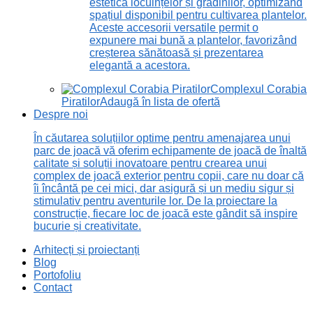
estetică locuințelor și grădinilor, optimizând
spațiul disponibil pentru cultivarea plantelor.
Aceste accesorii versatile permit o
expunere mai bună a plantelor, favorizând
creșterea sănătoasă și prezentarea
elegantă a acestora.
Complexul Corabia
Piratilor
Adaugă în lista de ofertă
Despre noi
În căutarea soluțiilor optime pentru amenajarea unui
parc de joacă vă oferim echipamente de joacă de înaltă
calitate și soluții inovatoare pentru crearea unui
complex de joacă exterior pentru copii, care nu doar că
îi încântă pe cei mici, dar asigură și un mediu sigur și
stimulativ pentru aventurile lor. De la proiectare la
construcție, fiecare loc de joacă este gândit să inspire
bucurie și creativitate.
Arhitecți și proiectanți
Blog
Portofoliu
Contact