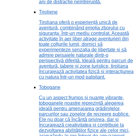
ani de distracție neîntreruptă.
Tiroliene
Tiroliana oferă o experiență unică de
aventură, combinând emoția zborului cu
siguranța, într-un mediu controlat. Această
activitate în aer liber atrage aventurieri din
toate colțurile lumii, dornici să
experimenteze senzația de libertate și să
admire peisajele naturale dintr-o
perspectivă diferită. Ideală pentru parcuri de
aventură, tabere și zone turistice, tiroliana
încurajează activitatea fizică și interacțiunea
cu natura într-un mod palpitant.
Tobogane
Cu un aspect frumos și nuanțe vibrante,
toboganele noastre reprezintă alegerea
ideală pentru amenajarea grădinițelor,
parcurilor sau zonelor de recreere publice.
Ele nu doar că încântă privirea, dar și
încurajează creativitatea și contribuie la
dezvoltarea abilităților fizice ale celor mici,
asigurându-le ore întregi de amuzament.