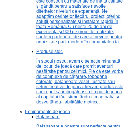
este construit cu materiale de înaltă calitate
și gândit pentru a satisface nevoile
diferitelor niveluri de experiență. Ne
adaptăm cerințelor fiecărui proiect, oferind
soluții personalizate și instalare rapidă în
toată România. Cu peste 20 de ani de
experiență și 900 de proiecte realizate,
suntem partenerul de care ai nevoie pentru
unui skate park modern în comunitatea ta.
Produse stoc
În stocul nostru, avem o selecție minunată
de locuri de joacă care promit aventuri
nesfârșite pentru cei mici. Fie că este vorba
de complexe de cățărare, tobogane
colorate, balansoare vesel ilustrate sau
seturi creative de joacă, fiecare produs este
conceput să îmbogățească timpul de joacă
al copilului tău, stimulându-i imaginația și
dezvoltându-i abilitățile motrice.
Echipamente de joacă
Balansoare
Balansoarele noastre sunt perfecte pentru