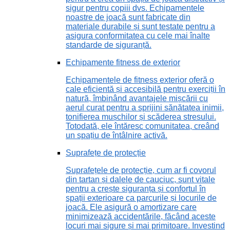
sigur pentru copiii dvs. Echipamentele
noastre de joacă sunt fabricate din
materiale durabile și sunt testate pentru a
asigura conformitatea cu cele mai înalte
standarde de siguranță.
Echipamente fitness de exterior
Echipamentele de fitness exterior oferă o
cale eficientă și accesibilă pentru exerciții în
natură, îmbinând avantajele mișcării cu
aerul curat pentru a sprijini sănătatea inimii,
tonifierea mușchilor și scăderea stresului.
Totodată, ele întăresc comunitatea, creând
un spațiu de întâlnire activă.
Suprafețe de protecție
Suprafețele de protecție, cum ar fi covorul
din tartan și dalele de cauciuc, sunt vitale
pentru a crește siguranța și confortul în
spații exterioare ca parcurile și locurile de
joacă. Ele asigură o amortizare care
minimizează accidentările, făcând aceste
locuri mai sigure și mai primitoare. Investind