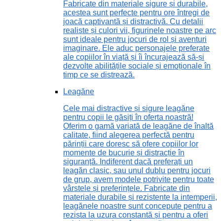
Fabricate din materiale sigure și durabile,
acestea sunt perfecte pentru ore întregi de
joacă captivantă și distractivă. Cu detalii
realiste și culori vii, figurinele noastre pe arc
sunt ideale pentru jocuri de rol și aventuri
imaginare. Ele aduc personajele preferate
ale copiilor în viață și îi încurajează să-și
dezvolte abilitățile sociale și emoționale în
timp ce se distrează.
Leagăne
Cele mai distractive și sigure leagăne
pentru copii le găsiți în oferta noastră!
Oferim o gamă variată de leagăne de înaltă
calitate, fiind alegerea perfectă pentru
părinții care doresc să ofere copiilor lor
momente de bucurie și distracție în
siguranță. Indiferent dacă preferați un
leagăn clasic, sau unul dublu pentru jocuri
de grup, avem modele potrivite pentru toate
vârstele și preferințele. Fabricate din
materiale durabile și rezistente la intemperii,
leagănele noastre sunt concepute pentru a
rezista la uzura constantă și pentru a oferi