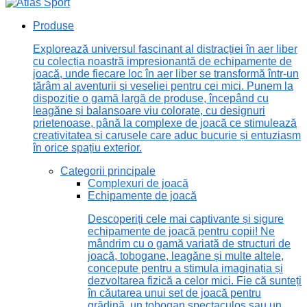
Produse
Explorează universul fascinant al distracției în aer liber
cu colecția noastră impresionantă de echipamente de
joacă, unde fiecare loc în aer liber se transformă într-un
tărâm al aventurii și veseliei pentru cei mici. Punem la
dispoziție o gamă largă de produse, începând cu
leagăne și balansoare viu colorate, cu designuri
prietenoase, până la complexe de joacă ce stimulează
creativitatea și carusele care aduc bucurie și entuziasm
în orice spațiu exterior.
Categorii principale
Complexuri de joacă
Echipamente de joacă
Descoperiți cele mai captivante și sigure
echipamente de joacă pentru copii! Ne
mândrim cu o gamă variată de structuri de
joacă, tobogane, leagăne și multe altele,
concepute pentru a stimula imaginația și
dezvoltarea fizică a celor mici. Fie că sunteți
în căutarea unui set de joacă pentru
grădină, un tobogan spectaculos sau un