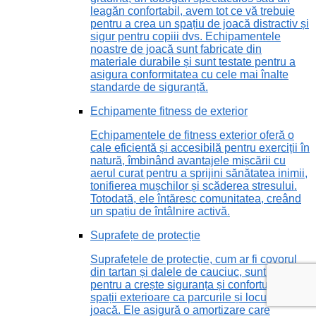
leagăn confortabil, avem tot ce vă trebuie
pentru a crea un spațiu de joacă distractiv și
sigur pentru copiii dvs. Echipamentele
noastre de joacă sunt fabricate din
materiale durabile și sunt testate pentru a
asigura conformitatea cu cele mai înalte
standarde de siguranță.
Echipamente fitness de exterior
Echipamentele de fitness exterior oferă o
cale eficientă și accesibilă pentru exerciții în
natură, îmbinând avantajele mișcării cu
aerul curat pentru a sprijini sănătatea inimii,
tonifierea mușchilor și scăderea stresului.
Totodată, ele întăresc comunitatea, creând
un spațiu de întâlnire activă.
Suprafețe de protecție
Suprafețele de protecție, cum ar fi covorul
din tartan și dalele de cauciuc, sunt vitale
pentru a crește siguranța și confortul în
spații exterioare ca parcurile și locurile de
joacă. Ele asigură o amortizare care