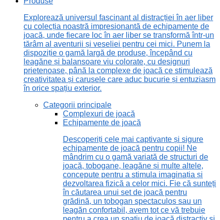
Produse
Explorează universul fascinant al distracției în aer liber
cu colecția noastră impresionantă de echipamente de
joacă, unde fiecare loc în aer liber se transformă într-un
tărâm al aventurii și veseliei pentru cei mici. Punem la
dispoziție o gamă largă de produse, începând cu
leagăne și balansoare viu colorate, cu designuri
prietenoase, până la complexe de joacă ce stimulează
creativitatea și carusele care aduc bucurie și entuziasm
în orice spațiu exterior.
Categorii principale
Complexuri de joacă
Echipamente de joacă
Descoperiți cele mai captivante și sigure
echipamente de joacă pentru copii! Ne
mândrim cu o gamă variată de structuri de
joacă, tobogane, leagăne și multe altele,
concepute pentru a stimula imaginația și
dezvoltarea fizică a celor mici. Fie că sunteți
în căutarea unui set de joacă pentru
grădină, un tobogan spectaculos sau un
leagăn confortabil, avem tot ce vă trebuie
pentru a crea un spațiu de joacă distractiv și