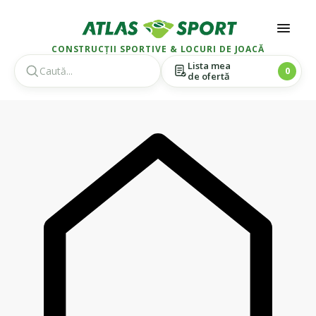
CONSTRUCȚII SPORTIVE & LOCURI DE JOACĂ
Lista mea
0
de ofertă
Skip
Skip
to
to
navigation
content