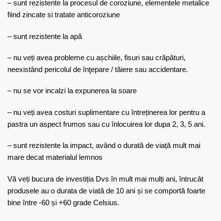
– sunt rezistente la procesul de coroziune, elementele metalice
fiind zincate si tratate anticoroziune
– sunt rezistente la apă
– nu veți avea probleme cu așchiile, fisuri sau crăpături,
neexistând pericolul de înţepare / tăiere sau accidentare.
– nu se vor incalzi la expunerea la soare
– nu veți avea costuri suplimentare cu întreținerea lor pentru a
pastra un aspect frumos sau cu înlocuirea lor dupa 2, 3, 5 ani.
– sunt rezistente la impact, având o durată de viață mult mai
mare decat materialul lemnos
Vă veți bucura de investiția Dvs în mult mai mulți ani, întrucât
produsele au o durata de viată de 10 ani și se comportă foarte
bine între -60 și +60 grade Celsius.