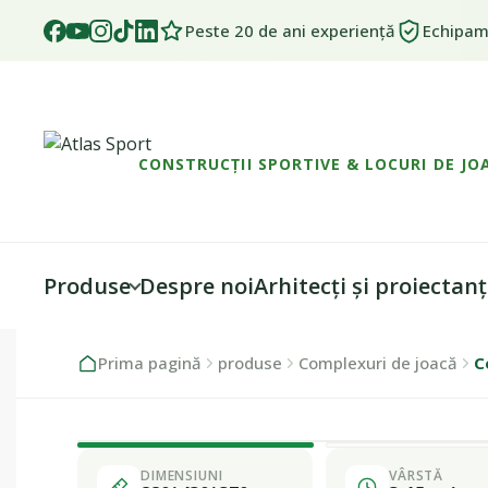
Peste 20 de ani experiență
Echipame
CONSTRUCȚII SPORTIVE & LOCURI DE JO
Produse
Despre noi
Arhitecți și proiectanț
Skip
Skip
Prima pagină
produse
Complexuri de joacă
C
to
to
navigation
content
DIMENSIUNI
VÂRSTĂ
Fabricat în