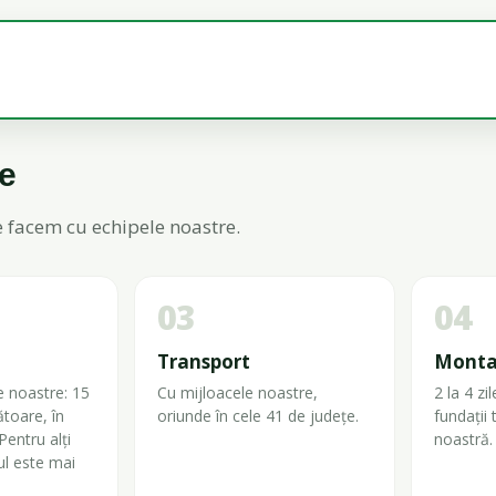
re
le facem cu echipele noastre.
03
04
Transport
Monta
e noastre: 15
Cu mijloacele noastre,
2 la 4 zi
ătoare, în
oriunde în cele 41 de județe.
fundații
Pentru alți
noastră.
ul este mai