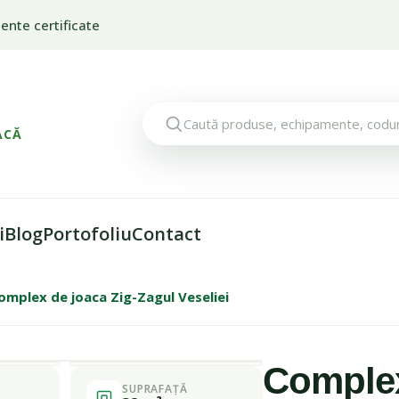
nte certificate
ACĂ
i
Blog
Portofoliu
Contact
omplex de joaca Zig-Zagul Veseliei
1 / 3
Complex
SUPRAFAȚĂ