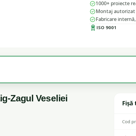
1000+ proiecte rea
Montaj autorizat 
Fabricare internă
ISO 9001
g-Zagul Veseliei
Fișă
Cod p