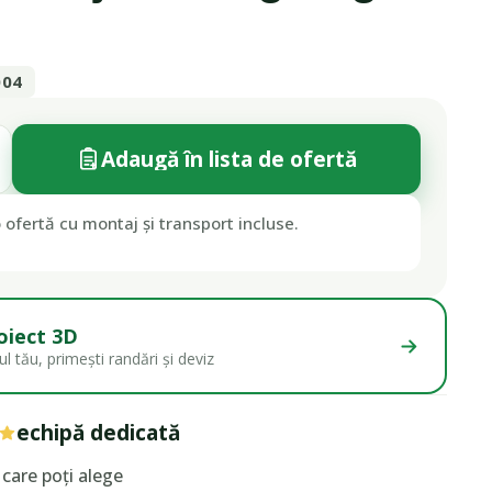
004
Adaugă în lista de ofertă
 ofertă cu montaj și transport incluse.
oiect 3D
l tău, primești randări și deviz
echipă dedicată
care poți alege