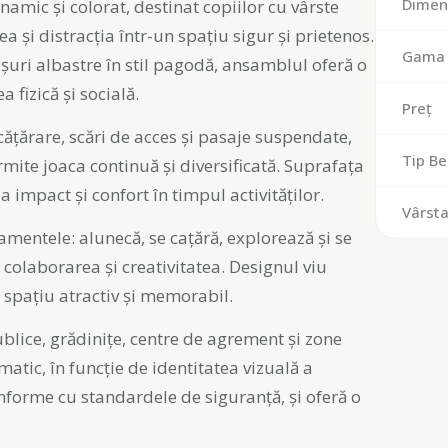
Dimen
namic și colorat, destinat copiilor cu vârste
a și distracția într-un spațiu sigur și prietenos.
Gama 
șuri albastre în stil pagodă, ansamblul oferă o
 fizică și socială.
Preț
ățărare, scări de acces și pasaje suspendate,
Tip Be
mite joaca continuă și diversificată. Suprafața
a impact și confort în timpul activităților.
Vârst
pamentele: alunecă, se cațără, explorează și se
colaborarea și creativitatea. Designul viu
 spațiu atractiv și memorabil.
ublice, grădinițe, centre de agrement și zone
matic, în funcție de identitatea vizuală a
onforme cu standardele de siguranță, și oferă o