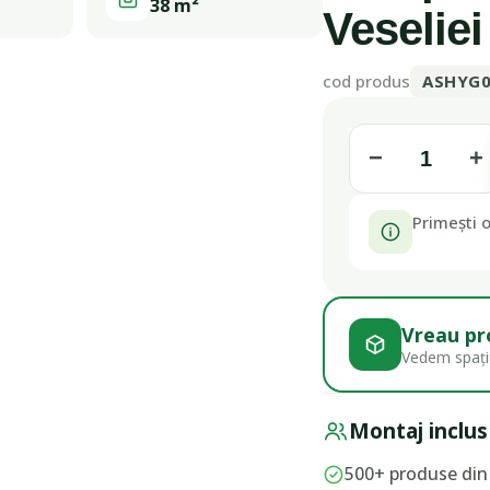
38 m²
Veseliei
cod produs
ASHYG
−
+
Primești o
Vreau pr
Vedem spațiu
Montaj inclus
500+ produse din 