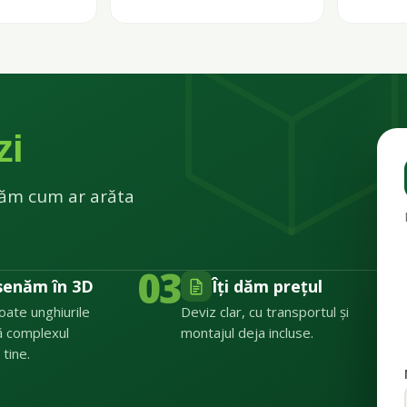
zi
ătăm cum ar arăta
03
senăm în 3D
Îți dăm prețul
toate unghiurile
Deviz clar, cu transportul și
ă complexul
montajul deja incluse.
 tine.