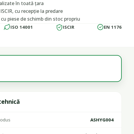
lizate în toată țara
ISCIR, cu recepție la predare
, cu piese de schimb din stoc propriu
ISO 14001
ISCIR
EN 1176
 tehnică
rodus
ASHYG004