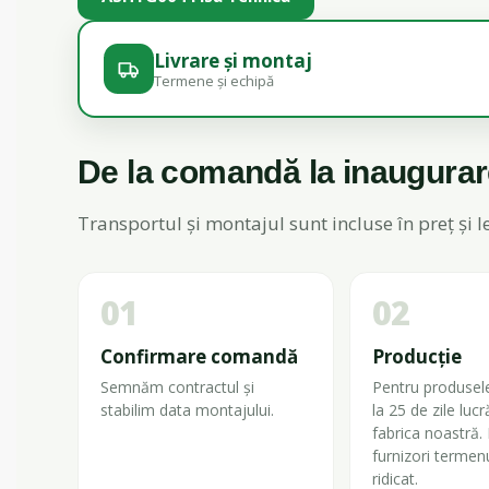
Livrare și montaj
Termene și echipă
De la comandă la inaugura
Transportul și montajul sunt incluse în preț și 
01
02
Confirmare comandă
Producție
Semnăm contractul și
Pentru produsel
stabilim data montajului.
la 25 de zile lucr
fabrica noastră. 
furnizori termen
ridicat.