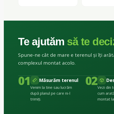
Te ajutăm
să te deci
Spune-ne cât de mare e terenul și îți ar
complexul montat acolo.
01
02
Măsurăm terenul
De
Venim la tine sau lucrăm
Vezi din 
după planul pe care ni-l
cum arat
trimiți.
montat la