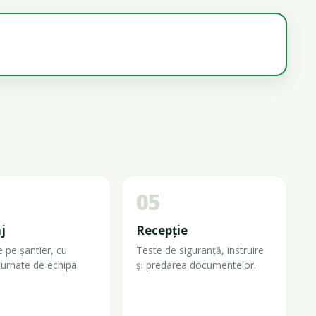
05
j
Recepție
le pe șantier, cu
Teste de siguranță, instruire
 turnate de echipa
și predarea documentelor.