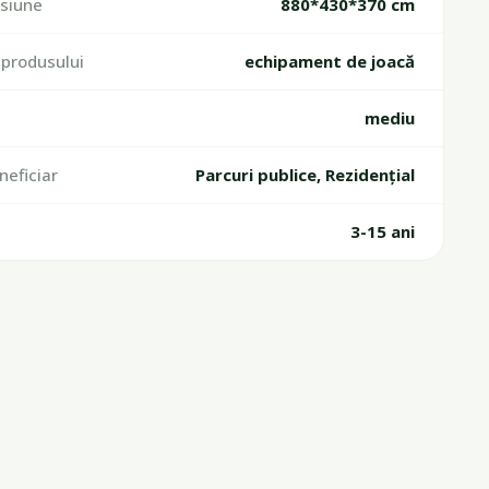
siune
880*430*370 cm
produsului
echipament de joacă
mediu
neficiar
Parcuri publice, Rezidențial
a
3-15 ani