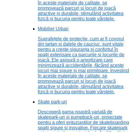
în aceste materiale de calitate, se
promovează parcuri și locuri de joacă
atractive și durabile, stimulând activitatea
fizică și bucuria pentru toate vârstele.
Mobilier Urban
Suprafețele de protecție, cum ar fi covorul
din tartan și dalele de cauciuc, sunt vitale
pentru a crește siguranța și confortul în
spații exterioare ca parcurile și locurile de
joacă. Ele asigură o amortizare care
minimizează accidentările, făcând aceste
locuri mai sigure și mai primitoare. Investind
în aceste materiale de calitate, se
promovează parcuri și locuri de joacă
atractive și durabile, stimulând activitatea
fizică și bucuria pentru toate vârstele.
Skate park-uri
Descoperă gama noastră variată de
skatepark-uri și pumptrack-uri, proiectate
pentru a oferi entuziaștilor de skateboarding
spații sigure și inovative. Fiecare skatepark