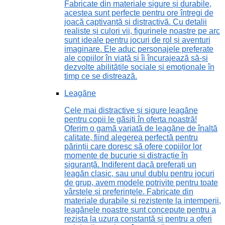
Fabricate din materiale sigure și durabile,
acestea sunt perfecte pentru ore întregi de
joacă captivantă și distractivă. Cu detalii
realiste și culori vii, figurinele noastre pe arc
sunt ideale pentru jocuri de rol și aventuri
imaginare. Ele aduc personajele preferate
ale copiilor în viață și îi încurajează să-și
dezvolte abilitățile sociale și emoționale în
timp ce se distrează.
Leagăne
Cele mai distractive și sigure leagăne
pentru copii le găsiți în oferta noastră!
Oferim o gamă variată de leagăne de înaltă
calitate, fiind alegerea perfectă pentru
părinții care doresc să ofere copiilor lor
momente de bucurie și distracție în
siguranță. Indiferent dacă preferați un
leagăn clasic, sau unul dublu pentru jocuri
de grup, avem modele potrivite pentru toate
vârstele și preferințele. Fabricate din
materiale durabile și rezistente la intemperii,
leagănele noastre sunt concepute pentru a
rezista la uzura constantă și pentru a oferi