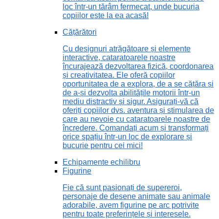
loc într-un tărâm fermecat, unde bucuria
copiilor este la ea acasă!
Cățărători
Cu designuri atrăgătoare și elemente
interactive, cataratoarele noastre
încurajează dezvoltarea fizică, coordonarea
și creativitatea. Ele oferă copiilor
oportunitatea de a explora, de a se cățăra și
de a-și dezvolta abilitățile motorii într-un
mediu distractiv și sigur. Asigurați-vă că
oferiți copiilor dvs. aventura și stimularea de
care au nevoie cu cataratoarele noastre de
încredere. Comandați acum și transformați
orice spațiu într-un loc de explorare și
bucurie pentru cei mici!
Echipamente echilibru
Figurine
Fie că sunt pasionați de supereroi,
personaje de desene animate sau animale
adorabile, avem figurine pe arc potrivite
pentru toate preferințele și interesele.