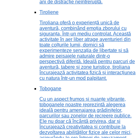
ani de distracție neîntreruptă.
Tiroliene
Tiroliana oferă o experiență unică de
aventură, combinând emoția zborului cu
siguranța, într-un mediu controlat. Această
activitate în aer liber atrage aventurieri din
toate colțurile lumii, dornici să
experimenteze senzația de libertate și să
admire peisajele naturale dintr-o
perspectivă diferită. Ideală pentru parcuri de
aventură, tabere și zone turistice, tiroliana
încurajează activitatea fizică și interacțiunea
cu natura într-un mod palpitant.
Tobogane
Cu un aspect frumos și nuanțe vibrante,
toboganele noastre reprezintă alegerea
ideală pentru amenajarea grădinițelor,
parcurilor sau zonelor de recreere publice.
Ele nu doar că încântă privirea, dar și
încurajează creativitatea și contribuie la
dezvoltarea abilităților fizice ale celor mici,
asigurându-le ore întregi de amuzament.