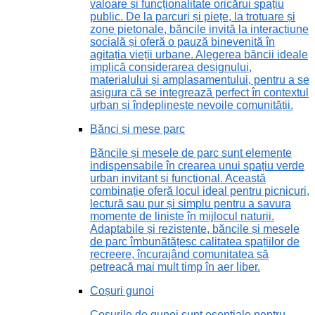
valoare și funcționalitate oricărui spațiu
public. De la parcuri și piețe, la trotuare și
zone pietonale, băncile invită la interacțiune
socială și oferă o pauză binevenită în
agitația vieții urbane. Alegerea băncii ideale
implică considerarea designului,
materialului și amplasamentului, pentru a se
asigura că se integrează perfect în contextul
urban și îndeplinește nevoile comunității.
Bănci și mese parc
Băncile și mesele de parc sunt elemente
indispensabile în crearea unui spațiu verde
urban invitant și funcțional. Această
combinație oferă locul ideal pentru picnicuri,
lectură sau pur și simplu pentru a savura
momente de liniște în mijlocul naturii.
Adaptabile și rezistente, băncile și mesele
de parc îmbunătățesc calitatea spațiilor de
recreere, încurajând comunitatea să
petreacă mai mult timp în aer liber.
Coșuri gunoi
Coșurile de gunoi sunt esențiale pentru