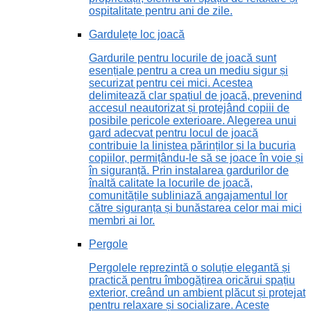
ospitalitate pentru ani de zile.
Gardulețe loc joacă
Gardurile pentru locurile de joacă sunt
esențiale pentru a crea un mediu sigur și
securizat pentru cei mici. Acestea
delimitează clar spațiul de joacă, prevenind
accesul neautorizat și protejând copiii de
posibile pericole exterioare. Alegerea unui
gard adecvat pentru locul de joacă
contribuie la liniștea părinților și la bucuria
copiilor, permițându-le să se joace în voie și
în siguranță. Prin instalarea gardurilor de
înaltă calitate la locurile de joacă,
comunitățile subliniază angajamentul lor
către siguranța și bunăstarea celor mai mici
membri ai lor.
Pergole
Pergolele reprezintă o soluție elegantă și
practică pentru îmbogățirea oricărui spațiu
exterior, creând un ambient plăcut și protejat
pentru relaxare și socializare. Aceste