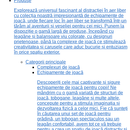
Produse
Explorează universul fascinant al distracției în aer liber
cu colecția noastră impresionantă de echipamente de
joacă, unde fiecare loc în aer liber se transformă într-un
tărâm al aventurii și veseliei pentru cei mici. Punem la
dispoziție o gamă largă de produse, începând cu
leagăne și balansoare viu colorate, cu designuri
prietenoase, până la complexe de joacă ce stimulează
creativitatea și carusele care aduc bucurie și entuziasm
în orice spațiu exterior.
Categorii principale
Complexuri de joacă
Echipamente de joacă
Descoperiți cele mai captivante și sigure
echipamente de joacă pentru copii! Ne
mândrim cu o gamă variată de structuri de
joacă, tobogane, leagăne și multe altele,
concepute pentru a stimula imaginația și
dezvoltarea fizică a celor mici. Fie că sunteți
în căutarea unui set de joacă pentru
grădină, un tobogan spectaculos sau un
leagăn confortabil, avem tot ce vă trebuie
pentru a crea un spațiu de joacă distractiv și