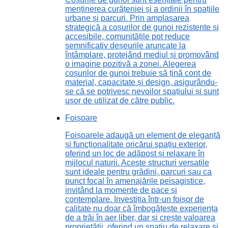
menținerea curățeniei și a ordinii în spațiile
urbane și parcuri. Prin amplasarea
strategică a coșurilor de gunoi rezistente și
accesibile, comunitățile pot reduce
semnificativ deșeurile aruncate la
întâmplare, protejând mediul și promovând
o imagine pozitivă a zonei. Alegerea
coșurilor de gunoi trebuie să țină cont de
material, capacitate și design, asigurându-
se că se potrivesc nevoilor spațiului și sunt
ușor de utilizat de către public.
Foișoare
Foișoarele adaugă un element de eleganță
și funcționalitate oricărui spațiu exterior,
oferind un loc de adăpost și relaxare în
mijlocul naturii. Aceste structuri versatile
sunt ideale pentru grădini, parcuri sau ca
punct focal în amenajările peisagistice,
invitând la momente de pace și
contemplare. Investiția într-un foișor de
calitate nu doar că îmbogățește experiența
de a trăi în aer liber, dar și crește valoarea
proprietății, oferind un spațiu de relaxare și