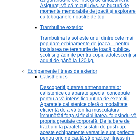
Asigurați-vă că micuții dvs. se bucură de
momente memorabile de joacă și explorare
cu toboganele noastre de top.
Trambuline exterior
Trambulina la sol este unul dintre cele mai
populare echipamente de joacă – pentru
instalarea pe terenurile de joacă publice,
școli și grădinițe pentru copii, adolescenți și
adulți de până la 120 kg.
Echipamente fitness de exterior
Calisthenics
Descoperiți puterea antrenamentelor
calistenice cu aparate special concepute
pentru a vă intensifica rutina de exerciții.
Aparatele calistenice oferă o modalitate
eficientă de a vă tonifia musculatura,
îmbunătăți forța și flexibilitatea, folosindu-vă
propria greutate corporală. De la bare de
tracțiuni la paralele și stații de push-up,
aceste echipamente versatile sunt perfecte
pentru oricine caută să practice fitness în