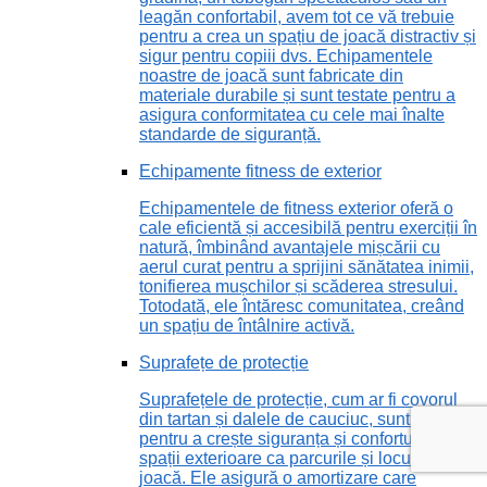
leagăn confortabil, avem tot ce vă trebuie
pentru a crea un spațiu de joacă distractiv și
sigur pentru copiii dvs. Echipamentele
noastre de joacă sunt fabricate din
materiale durabile și sunt testate pentru a
asigura conformitatea cu cele mai înalte
standarde de siguranță.
Echipamente fitness de exterior
Echipamentele de fitness exterior oferă o
cale eficientă și accesibilă pentru exerciții în
natură, îmbinând avantajele mișcării cu
aerul curat pentru a sprijini sănătatea inimii,
tonifierea mușchilor și scăderea stresului.
Totodată, ele întăresc comunitatea, creând
un spațiu de întâlnire activă.
Suprafețe de protecție
Suprafețele de protecție, cum ar fi covorul
din tartan și dalele de cauciuc, sunt vitale
pentru a crește siguranța și confortul în
spații exterioare ca parcurile și locurile de
joacă. Ele asigură o amortizare care