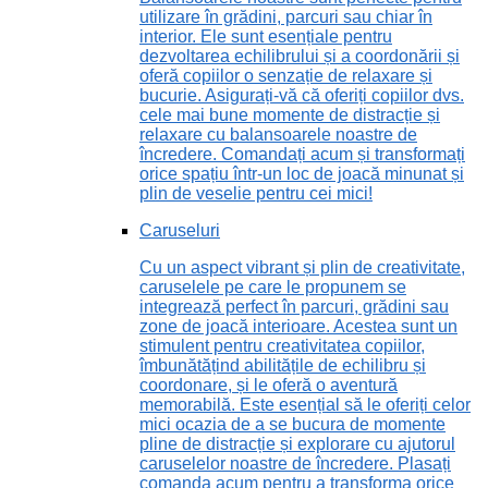
utilizare în grădini, parcuri sau chiar în
interior. Ele sunt esențiale pentru
dezvoltarea echilibrului și a coordonării și
oferă copiilor o senzație de relaxare și
bucurie. Asigurați-vă că oferiți copiilor dvs.
cele mai bune momente de distracție și
relaxare cu balansoarele noastre de
încredere. Comandați acum și transformați
orice spațiu într-un loc de joacă minunat și
plin de veselie pentru cei mici!
Caruseluri
Cu un aspect vibrant și plin de creativitate,
caruselele pe care le propunem se
integrează perfect în parcuri, grădini sau
zone de joacă interioare. Acestea sunt un
stimulent pentru creativitatea copiilor,
îmbunătățind abilitățile de echilibru și
coordonare, și le oferă o aventură
memorabilă. Este esențial să le oferiți celor
mici ocazia de a se bucura de momente
pline de distracție și explorare cu ajutorul
caruselelor noastre de încredere. Plasați
comanda acum pentru a transforma orice