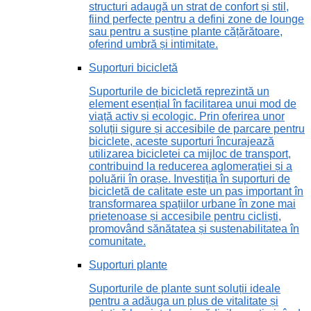
structuri adaugă un strat de confort și stil,
fiind perfecte pentru a defini zone de lounge
sau pentru a susține plante cățărătoare,
oferind umbră și intimitate.
Suporturi bicicletă
Suporturile de bicicletă reprezintă un
element esențial în facilitarea unui mod de
viață activ și ecologic. Prin oferirea unor
soluții sigure și accesibile de parcare pentru
biciclete, aceste suporturi încurajează
utilizarea bicicletei ca mijloc de transport,
contribuind la reducerea aglomerației și a
poluării în orașe. Investiția în suporturi de
bicicletă de calitate este un pas important în
transformarea spațiilor urbane în zone mai
prietenoase și accesibile pentru cicliști,
promovând sănătatea și sustenabilitatea în
comunitate.
Suporturi plante
Suporturile de plante sunt soluții ideale
pentru a adăuga un plus de vitalitate și