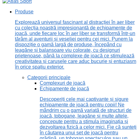
Produse
Explorează universul fascinant al distracției în aer liber
cu colecția noastră impresionantă de echipamente de
joacă, unde fiecare loc în aer liber se transformă într-un
tărâm al aventurii și veseliei pentru cei mici. Punem la
dispoziție o gamă largă de produse, începând cu
leagăne și balansoare viu colorate, cu designuri
prietenoase, până la complexe de joacă ce stimulează
creativitatea și carusele care aduc bucurie și entuziasm
în orice spațiu exterior.
Categorii principale
Complexuri de joacă
Echipamente de joacă
Descoperiți cele mai captivante și sigure
echipamente de joacă pentru copii! Ne
mândrim cu o gamă variată de structuri de
joacă, tobogane, leagăne și multe altele,
concepute pentru a stimula imaginația și
dezvoltarea fizică a celor mici. Fie că sunteți
în căutarea unui set de joacă pentru
grădină, un tobogan spectaculos sau un