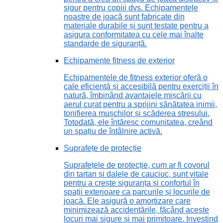
sigur pentru copiii dvs. Echipamentele
noastre de joacă sunt fabricate din
materiale durabile și sunt testate pentru a
asigura conformitatea cu cele mai înalte
standarde de siguranță.
Echipamente fitness de exterior
Echipamentele de fitness exterior oferă o
cale eficientă și accesibilă pentru exerciții în
natură, îmbinând avantajele mișcării cu
aerul curat pentru a sprijini sănătatea inimii,
tonifierea mușchilor și scăderea stresului.
Totodată, ele întăresc comunitatea, creând
un spațiu de întâlnire activă.
Suprafețe de protecție
Suprafețele de protecție, cum ar fi covorul
din tartan și dalele de cauciuc, sunt vitale
pentru a crește siguranța și confortul în
spații exterioare ca parcurile și locurile de
joacă. Ele asigură o amortizare care
minimizează accidentările, făcând aceste
locuri mai sigure și mai primitoare. Investind