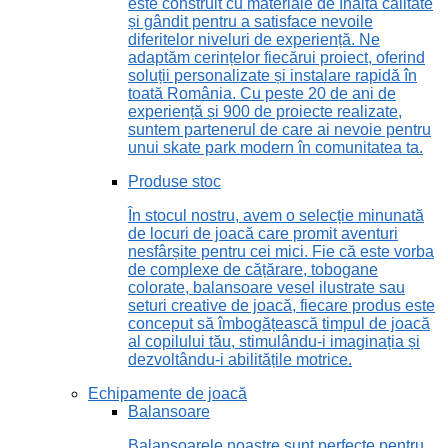
este construit cu materiale de înaltă calitate
și gândit pentru a satisface nevoile
diferitelor niveluri de experiență. Ne
adaptăm cerințelor fiecărui proiect, oferind
soluții personalizate și instalare rapidă în
toată România. Cu peste 20 de ani de
experiență și 900 de proiecte realizate,
suntem partenerul de care ai nevoie pentru
unui skate park modern în comunitatea ta.
Produse stoc
În stocul nostru, avem o selecție minunată
de locuri de joacă care promit aventuri
nesfârșite pentru cei mici. Fie că este vorba
de complexe de cățărare, tobogane
colorate, balansoare vesel ilustrate sau
seturi creative de joacă, fiecare produs este
conceput să îmbogățească timpul de joacă
al copilului tău, stimulându-i imaginația și
dezvoltându-i abilitățile motrice.
Echipamente de joacă
Balansoare
Balansoarele noastre sunt perfecte pentru