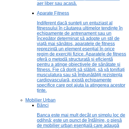
aer liber sau acasă.
Aparate Fitness
Indiferent dacă sunteți un entuziast al
fitnessului în căutarea ultimelor tendințe în
echipamente de antrenament sau un
începător determinat să adopte un stil de
viață mai sănătos, aparatele de fitness
reprezintă un element esențial în orice
regim de exerciții fizice. Aparatele de fitness
oferă o metodă structurată și eficientă
pentru a atinge obiectivele de sănătate și
fitness. Fie că doriți să slăbiți, să vă tonifiați
musculatura sau să îmbunătățiți rezistența
cardiovasculară, există echipamente
specifice care pot ajuta la atingerea acestor
ținte.
Mobilier Urban
Bănci
Banca este mai mult decât un simplu loc de
odihnă; este un punct de întâlnire, o piesă
de mobilier urban esențială care adaugă