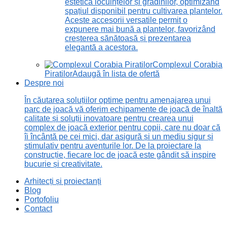
estetică locuințelor și grădinilor, optimizând
spațiul disponibil pentru cultivarea plantelor.
Aceste accesorii versatile permit o
expunere mai bună a plantelor, favorizând
creșterea sănătoasă și prezentarea
elegantă a acestora.
Complexul Corabia
Piratilor
Adaugă în lista de ofertă
Despre noi
În căutarea soluțiilor optime pentru amenajarea unui
parc de joacă vă oferim echipamente de joacă de înaltă
calitate și soluții inovatoare pentru crearea unui
complex de joacă exterior pentru copii, care nu doar că
îi încântă pe cei mici, dar asigură și un mediu sigur și
stimulativ pentru aventurile lor. De la proiectare la
construcție, fiecare loc de joacă este gândit să inspire
bucurie și creativitate.
Arhitecți și proiectanți
Blog
Portofoliu
Contact