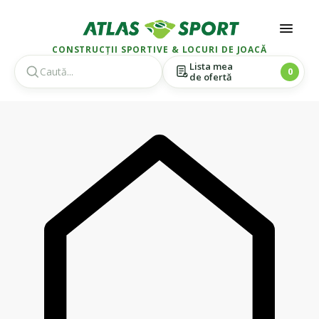
CONSTRUCȚII SPORTIVE & LOCURI DE JOACĂ
Lista mea
0
de ofertă
Skip
Skip
to
to
navigation
content