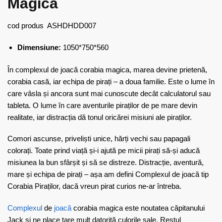
Magica
cod produs
ASHDHDD007
Dimensiune:
1050*750*560
În complexul de joacă corabia magica, marea devine prietenă,
corabia casă, iar echipa de pirați – a doua familie. Este o lume în
care vâsla și ancora sunt mai cunoscute decât calculatorul sau
tableta. O lume în care aventurile piraților de pe mare devin
realitate, iar distracția dă tonul oricărei misiuni ale piraților.
Comori ascunse, priveliști unice, hărți vechi sau papagali
colorați. Toate prind viață și-i ajută pe micii pirați să-și aducă
misiunea la bun sfârșit și să se distreze. Distracție, aventură,
mare și echipa de pirați – așa am defini Complexul de joacă tip
Corabia Piraților, dacă vreun pirat curios ne-ar întreba.
Complexul
de
joacă
corabia magica este noutatea căpitanului
Jack și ne place tare mult datorită culorile sale. Restul