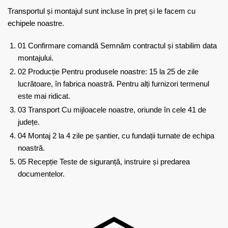
Transportul și montajul sunt incluse în preț și le facem cu
echipele noastre.
01
Confirmare comandă
Semnăm contractul și stabilim data
montajului.
02
Producție
Pentru produsele noastre: 15 la 25 de zile
lucrătoare, în fabrica noastră. Pentru alți furnizori termenul
este mai ridicat.
03
Transport
Cu mijloacele noastre, oriunde în cele 41 de
județe.
04
Montaj
2 la 4 zile pe șantier, cu fundații turnate de echipa
noastră.
05
Recepție
Teste de siguranță, instruire și predarea
documentelor.