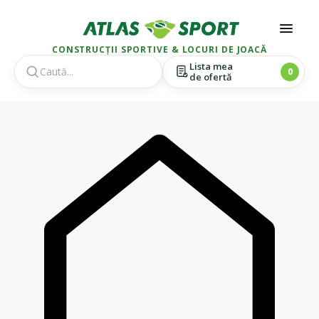
CONSTRUCȚII SPORTIVE & LOCURI DE JOACĂ
Lista mea
0
de ofertă
Skip
Skip
to
to
navigation
content