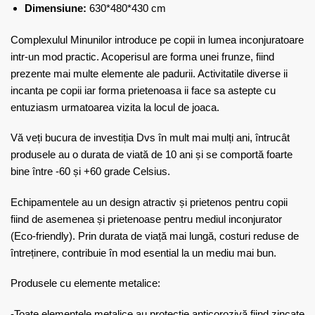
Dimensiune:
630*480*430 cm
Complexulul Minunilor introduce pe copii in lumea inconjuratoare
intr-un mod practic. Acoperisul are forma unei frunze, fiind
prezente mai multe elemente ale padurii. Activitatile diverse ii
incanta pe copii iar forma prietenoasa ii face sa astepte cu
entuziasm urmatoarea vizita la locul de joaca.
Vă veți bucura de investiția Dvs în mult mai mulți ani, întrucât
produsele au o durata de viată de 10 ani și se comportă foarte
bine între -60 și +60 grade Celsius.
Echipamentele au un design atractiv și prietenos pentru copii
fiind de asemenea și prietenoase pentru mediul inconjurator
(Eco-friendly). Prin durata de viață mai lungă, costuri reduse de
întreținere, contribuie în mod esential la un mediu mai bun.
Produsele cu elemente metalice:
-Toate elementele metalice au protecție anticorozivă fiind zincate