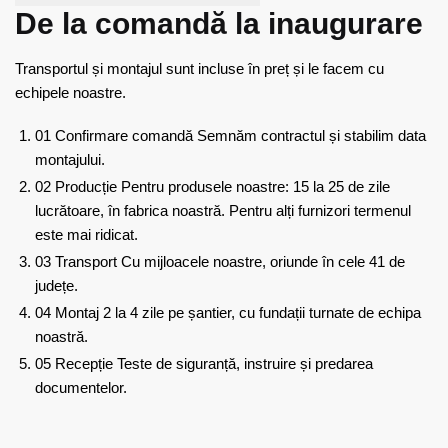
De la comandă la inaugurare
Transportul și montajul sunt incluse în preț și le facem cu
echipele noastre.
01
Confirmare comandă
Semnăm contractul și stabilim data
montajului.
02
Producție
Pentru produsele noastre: 15 la 25 de zile
lucrătoare, în fabrica noastră. Pentru alți furnizori termenul
este mai ridicat.
03
Transport
Cu mijloacele noastre, oriunde în cele 41 de
județe.
04
Montaj
2 la 4 zile pe șantier, cu fundații turnate de echipa
noastră.
05
Recepție
Teste de siguranță, instruire și predarea
documentelor.