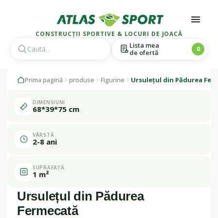
CONSTRUCȚII SPORTIVE & LOCURI DE JOACĂ
Lista mea
0
de ofertă
Skip
Skip
1 / 1
Prima pagină
produse
Figurine
Ursulețul din Pădurea Fer
to
to
navigation
content
DIMENSIUNI
Fabricat în
68*39*75 cm
România
VÂRSTĂ
2-8 ani
SUPRAFAȚĂ
1 m²
Ursulețul din Pădurea
Fermecată