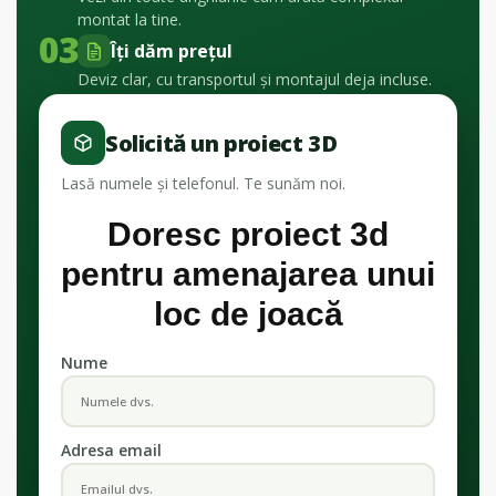
montat la tine.
03
Îți dăm prețul
Deviz clar, cu transportul și montajul deja incluse.
Solicită un proiect 3D
Lasă numele și telefonul. Te sunăm noi.
Doresc proiect 3d
pentru amenajarea unui
loc de joacă
Nume
Adresa email