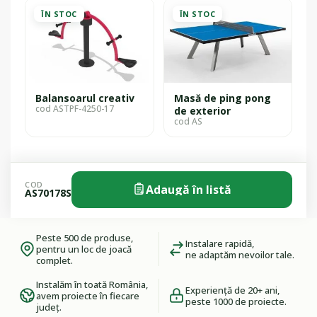
ÎN STOC
ÎN STOC
Balansoarul creativ
Masă de ping pong
cod ASTPF-4250-17
de exterior
cod AS
COD
Adaugă în listă
AS70178S
Peste 500 de produse,
Instalare rapidă,
pentru un loc de joacă
ne adaptăm nevoilor tale.
complet.
Instalăm în toată România,
Experiență de 20+ ani,
avem proiecte în fiecare
peste 1000 de proiecte.
județ.