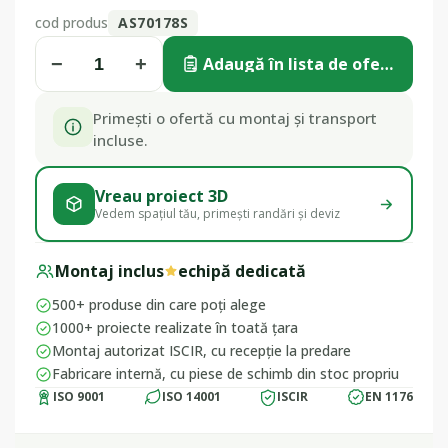
cod produs
AS70178S
−
+
Adaugă în lista de ofertă
Primești o ofertă cu montaj și transport
incluse.
Vreau proiect 3D
Vedem spațiul tău, primești randări și deviz
Montaj inclus
echipă dedicată
500+ produse din care poți alege
1000+ proiecte realizate în toată țara
Montaj autorizat ISCIR, cu recepție la predare
Fabricare internă, cu piese de schimb din stoc propriu
ISO 9001
ISO 14001
ISCIR
EN 1176