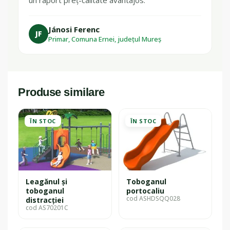
un raport preț-calitate avantajos.
Jánosi Ferenc
JF
Primar, Comuna Ernei, județul Mureș
Produse similare
ÎN STOC
ÎN STOC
Leagănul și
Toboganul
toboganul
portocaliu
cod ASHDSQQ028
distracției
cod AS70201C