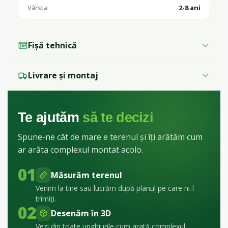
Vârsta
2-8 ani
Fișă tehnică
Livrare și montaj
Te ajutăm
să te decizi
Spune-ne cât de mare e terenul și îți arătăm cum
ar arăta complexul montat acolo.
01
Măsurăm terenul
Venim la tine sau lucrăm după planul pe care ni-l
trimiți.
02
Desenăm în 3D
Vezi din toate unghiurile cum arată complexul