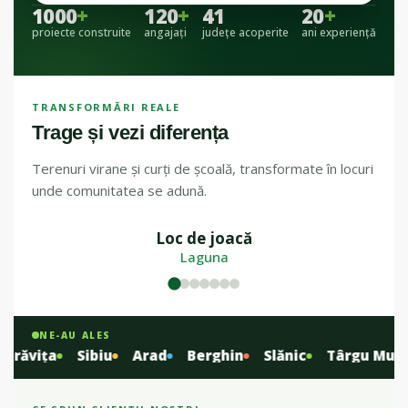
1000
+
120
+
41
20
+
proiecte construite
angajați
județe acoperite
ani experiență
TRANSFORMĂRI REALE
Trage și vezi diferența
Terenuri virane și curți de școală, transformate în locuri
unde comunitatea se adună.
Loc de joacă
ÎNAINTE
DUPĂ
Laguna
NE-AU ALES
ăvița
Sibiu
Arad
Berghin
Slănic
Târgu Mureș