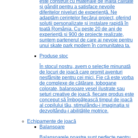
este construit cu materiale de înaltă calitate
și gândit pentru a satisface nevoile
diferitelor niveluri de experiență. Ne
adaptăm cerințelor fiecărui proiect, oferind
soluții personalizate și instalare rapidă în
toată România. Cu peste 20 de ani de
experiență și 900 de proiecte realizate,
suntem partenerul de care ai nevoie pentru
unui skate park modern în comunitatea ta.
Produse stoc
În stocul nostru, avem o selecție minunată
de locuri de joacă care promit aventuri
nesfârșite pentru cei mici. Fie că este vorba
de complexe de cățărare, tobogane
colorate, balansoare vesel ilustrate sau
seturi creative de joacă, fiecare produs este
conceput să îmbogățească timpul de joacă
al copilului tău, stimulându-i imaginația și
dezvoltându-i abilitățile motrice.
Echipamente de joacă
Balansoare
Balansoarele noastre sunt perfecte pentru