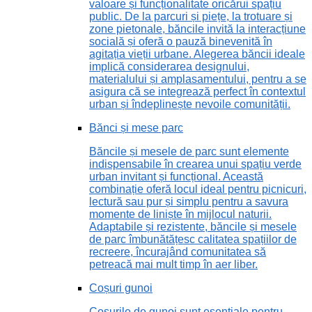
valoare și funcționalitate oricărui spațiu
public. De la parcuri și piețe, la trotuare și
zone pietonale, băncile invită la interacțiune
socială și oferă o pauză binevenită în
agitația vieții urbane. Alegerea băncii ideale
implică considerarea designului,
materialului și amplasamentului, pentru a se
asigura că se integrează perfect în contextul
urban și îndeplinește nevoile comunității.
Bănci și mese parc
Băncile și mesele de parc sunt elemente
indispensabile în crearea unui spațiu verde
urban invitant și funcțional. Această
combinație oferă locul ideal pentru picnicuri,
lectură sau pur și simplu pentru a savura
momente de liniște în mijlocul naturii.
Adaptabile și rezistente, băncile și mesele
de parc îmbunătățesc calitatea spațiilor de
recreere, încurajând comunitatea să
petreacă mai mult timp în aer liber.
Coșuri gunoi
Coșurile de gunoi sunt esențiale pentru