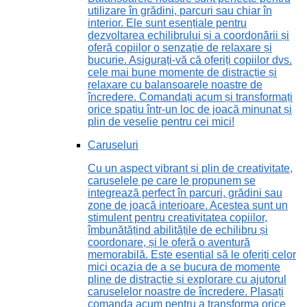
utilizare în grădini, parcuri sau chiar în
interior. Ele sunt esențiale pentru
dezvoltarea echilibrului și a coordonării și
oferă copiilor o senzație de relaxare și
bucurie. Asigurați-vă că oferiți copiilor dvs.
cele mai bune momente de distracție și
relaxare cu balansoarele noastre de
încredere. Comandați acum și transformați
orice spațiu într-un loc de joacă minunat și
plin de veselie pentru cei mici!
Caruseluri
Cu un aspect vibrant și plin de creativitate,
caruselele pe care le propunem se
integrează perfect în parcuri, grădini sau
zone de joacă interioare. Acestea sunt un
stimulent pentru creativitatea copiilor,
îmbunătățind abilitățile de echilibru și
coordonare, și le oferă o aventură
memorabilă. Este esențial să le oferiți celor
mici ocazia de a se bucura de momente
pline de distracție și explorare cu ajutorul
caruselelor noastre de încredere. Plasați
comanda acum pentru a transforma orice