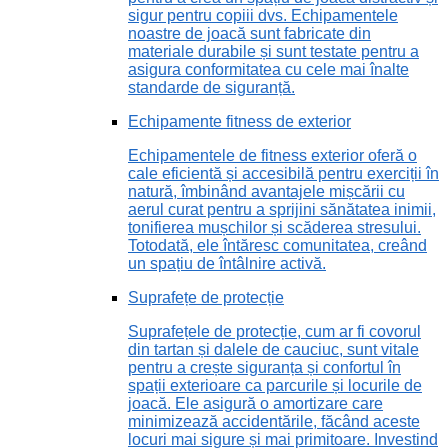
sigur pentru copiii dvs. Echipamentele
noastre de joacă sunt fabricate din
materiale durabile și sunt testate pentru a
asigura conformitatea cu cele mai înalte
standarde de siguranță.
Echipamente fitness de exterior
Echipamentele de fitness exterior oferă o
cale eficientă și accesibilă pentru exerciții în
natură, îmbinând avantajele mișcării cu
aerul curat pentru a sprijini sănătatea inimii,
tonifierea mușchilor și scăderea stresului.
Totodată, ele întăresc comunitatea, creând
un spațiu de întâlnire activă.
Suprafețe de protecție
Suprafețele de protecție, cum ar fi covorul
din tartan și dalele de cauciuc, sunt vitale
pentru a crește siguranța și confortul în
spații exterioare ca parcurile și locurile de
joacă. Ele asigură o amortizare care
minimizează accidentările, făcând aceste
locuri mai sigure și mai primitoare. Investind