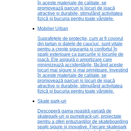
în aceste materiale de calitate, se
promovează parcuri și locuri de joacă
atractive și durabile, stimulând activitatea
fizică și bucuria pentru toate vârstele.
Mobilier Urban
Suprafețele de protecție, cum ar fi covorul
din tartan și dalele de cauciuc, sunt vitale
pentru a crește siguranța și confortul în
spații exterioare ca parcurile și locurile de
joacă. Ele asigură o amortizare care
minimizează accidentările, făcând aceste
locuri mai sigure și mai primitoare. Investind
în aceste materiale de calitate, se
promovează parcuri și locuri de joacă
atractive și durabile, stimulând activitatea
fizică și bucuria pentru toate vârstele.
Skate park-uri
Descoperă gama noastră variată de
skatepark-uri și pumptrack-uri, proiectate
pentru a oferi entuziaștilor de skateboarding
spații sigure și inovative. Fiecare skatepark