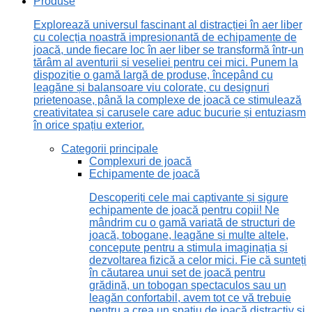
Produse
Explorează universul fascinant al distracției în aer liber
cu colecția noastră impresionantă de echipamente de
joacă, unde fiecare loc în aer liber se transformă într-un
tărâm al aventurii și veseliei pentru cei mici. Punem la
dispoziție o gamă largă de produse, începând cu
leagăne și balansoare viu colorate, cu designuri
prietenoase, până la complexe de joacă ce stimulează
creativitatea și carusele care aduc bucurie și entuziasm
în orice spațiu exterior.
Categorii principale
Complexuri de joacă
Echipamente de joacă
Descoperiți cele mai captivante și sigure
echipamente de joacă pentru copii! Ne
mândrim cu o gamă variată de structuri de
joacă, tobogane, leagăne și multe altele,
concepute pentru a stimula imaginația și
dezvoltarea fizică a celor mici. Fie că sunteți
în căutarea unui set de joacă pentru
grădină, un tobogan spectaculos sau un
leagăn confortabil, avem tot ce vă trebuie
pentru a crea un spațiu de joacă distractiv și