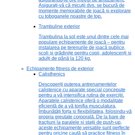
Asigurați-vă că micuții dvs. se bucură de
momente memorabile de joacă și explorare
cu toboganele noastre de top.
Trambuline exterior
Trambulina la sol este unul dintre cele mai
populare echipamente de joacă – pentru
instalarea pe terenurile de joacă publice,
școli și grădinițe pentru copii, adolescenți și
adulți de până la 120 kg.
Echipamente fitness de exterior
Calisthenics
Descoperiți puterea antrenamentelor
calistenice cu aparate special concepute
pentru a vă intensifica rutina de exerciții.
Aparatele calistenice oferă o modalitate
eficientă de a vă tonifia musculatura,
îmbunătăți forța și flexibilitatea, folosindu-vă
propria greutate corporală. De la bare de
tracțiuni la paralele și stații de push-up,
aceste echipamente versatile sunt perfecte
pentru oricine caută să practice fitness în