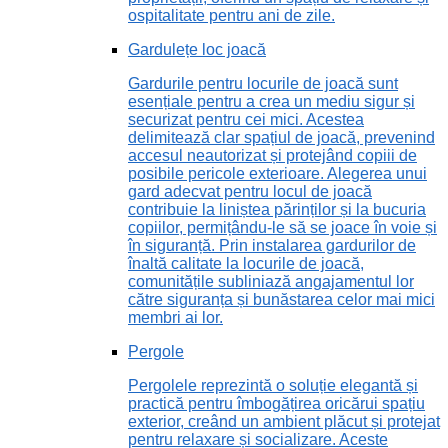
ospitalitate pentru ani de zile.
Gardulețe loc joacă
Gardurile pentru locurile de joacă sunt
esențiale pentru a crea un mediu sigur și
securizat pentru cei mici. Acestea
delimitează clar spațiul de joacă, prevenind
accesul neautorizat și protejând copiii de
posibile pericole exterioare. Alegerea unui
gard adecvat pentru locul de joacă
contribuie la liniștea părinților și la bucuria
copiilor, permițându-le să se joace în voie și
în siguranță. Prin instalarea gardurilor de
înaltă calitate la locurile de joacă,
comunitățile subliniază angajamentul lor
către siguranța și bunăstarea celor mai mici
membri ai lor.
Pergole
Pergolele reprezintă o soluție elegantă și
practică pentru îmbogățirea oricărui spațiu
exterior, creând un ambient plăcut și protejat
pentru relaxare și socializare. Aceste