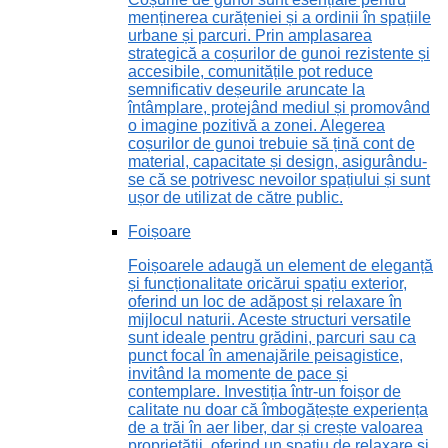
menținerea curățeniei și a ordinii în spațiile
urbane și parcuri. Prin amplasarea
strategică a coșurilor de gunoi rezistente și
accesibile, comunitățile pot reduce
semnificativ deșeurile aruncate la
întâmplare, protejând mediul și promovând
o imagine pozitivă a zonei. Alegerea
coșurilor de gunoi trebuie să țină cont de
material, capacitate și design, asigurându-
se că se potrivesc nevoilor spațiului și sunt
ușor de utilizat de către public.
Foișoare
Foișoarele adaugă un element de eleganță
și funcționalitate oricărui spațiu exterior,
oferind un loc de adăpost și relaxare în
mijlocul naturii. Aceste structuri versatile
sunt ideale pentru grădini, parcuri sau ca
punct focal în amenajările peisagistice,
invitând la momente de pace și
contemplare. Investiția într-un foișor de
calitate nu doar că îmbogățește experiența
de a trăi în aer liber, dar și crește valoarea
proprietății, oferind un spațiu de relaxare și