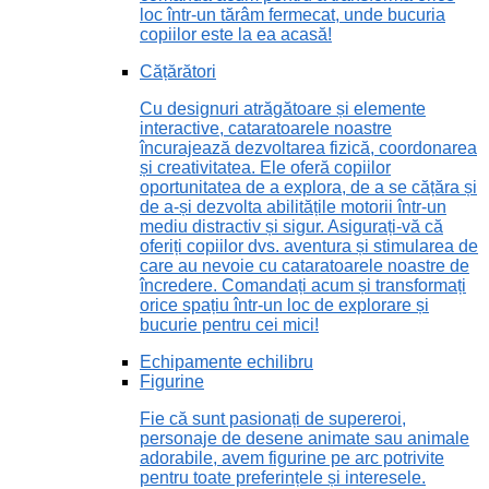
loc într-un tărâm fermecat, unde bucuria
copiilor este la ea acasă!
Cățărători
Cu designuri atrăgătoare și elemente
interactive, cataratoarele noastre
încurajează dezvoltarea fizică, coordonarea
și creativitatea. Ele oferă copiilor
oportunitatea de a explora, de a se cățăra și
de a-și dezvolta abilitățile motorii într-un
mediu distractiv și sigur. Asigurați-vă că
oferiți copiilor dvs. aventura și stimularea de
care au nevoie cu cataratoarele noastre de
încredere. Comandați acum și transformați
orice spațiu într-un loc de explorare și
bucurie pentru cei mici!
Echipamente echilibru
Figurine
Fie că sunt pasionați de supereroi,
personaje de desene animate sau animale
adorabile, avem figurine pe arc potrivite
pentru toate preferințele și interesele.