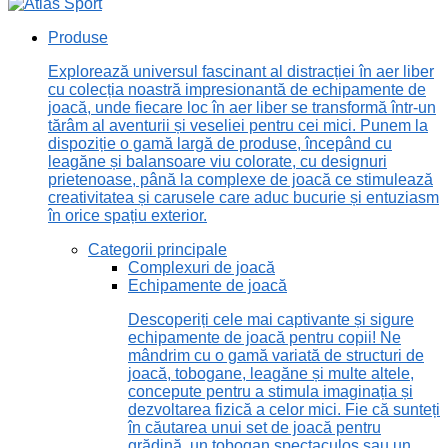
Produse
Explorează universul fascinant al distracției în aer liber
cu colecția noastră impresionantă de echipamente de
joacă, unde fiecare loc în aer liber se transformă într-un
tărâm al aventurii și veseliei pentru cei mici. Punem la
dispoziție o gamă largă de produse, începând cu
leagăne și balansoare viu colorate, cu designuri
prietenoase, până la complexe de joacă ce stimulează
creativitatea și carusele care aduc bucurie și entuziasm
în orice spațiu exterior.
Categorii principale
Complexuri de joacă
Echipamente de joacă
Descoperiți cele mai captivante și sigure
echipamente de joacă pentru copii! Ne
mândrim cu o gamă variată de structuri de
joacă, tobogane, leagăne și multe altele,
concepute pentru a stimula imaginația și
dezvoltarea fizică a celor mici. Fie că sunteți
în căutarea unui set de joacă pentru
grădină, un tobogan spectaculos sau un