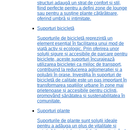
structuri adaugă un strat de confort și stil,
fiind perfecte pentru a defini zone de lounge
sau pentru a susține plante cățărătoare,
oferind umbră și intimitate.
Suporturi bicicletă
Suporturile de bicicletă reprezintă un
element esențial în facilitarea unui mod de
viață activ și ecologic. Prin oferirea unor
soluții sigure și accesibile de parcare pentru
biciclete, aceste suporturi încurajează
utilizarea bicicletei ca mijloc de transport,
contribuind la reducerea aglomerației și a
poluării în orașe. Investiția în suporturi de
bicicletă de calitate este un pas important în
transformarea spațiilor urbane în zone mai
prietenoase și accesibile pentru cicliști,
promovând sănătatea și sustenabilitatea în
comunitate.
Suporturi plante
Suporturile de plante sunt soluții ideale
pentru a adăuga un plus de vitalitate și