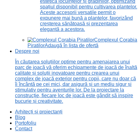
estetică locuințelor și grădinilor, optimizând
spațiul disponibil pentru cultivarea plantelor.
Aceste accesorii versatile permit o
expunere mai bună a plantelor, favorizând
creșterea sănătoasă și prezentarea
elegantă a acestora.
Complexul Corabia
Piratilor
Adaugă în lista de ofertă
Despre noi
În căutarea soluțiilor optime pentru amenajarea unui
parc de joacă vă oferim echipamente de joacă de înaltă
calitate și soluții inovatoare pentru crearea unui
complex de joacă exterior pentru copii, care nu doar că
îi încântă pe cei mici, dar asigură și un mediu sigur și
stimulativ pentru aventurile lor. De la proiectare la
construcție, fiecare loc de joacă este gândit să inspire
bucurie și creativitate.
Arhitecți și proiectanți
Blog
Portofoliu
Contact