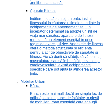
aer liber sau acasă.
Aparate Fitness
Indiferent dacă sunteți un entuziast al
fitnessului în căutarea ultimelor tendințe în
echipamente de antrenament sau un
începător determinat să adopte un stil de
viață mai sănătos, aparatele de fitness
reprezintă un element esențial în orice
regim de exerciții fizice. Aparatele de fitness
oferă o metodă structurată și eficientă
pentru a atinge obiectivele de sănătate și
fitness. Fie că doriți să slăbiți, să vă tonifiați
musculatura sau să îmbunătățiți rezistența
cardiovasculară, există echipamente
specifice care pot ajuta la atingerea acestor
ținte.
Mobilier Urban
Bănci
Banca este mai mult decât un simplu loc de
odihnă; este un punct de întâlnire, o piesă
de mobilier urban esențială care adaugă