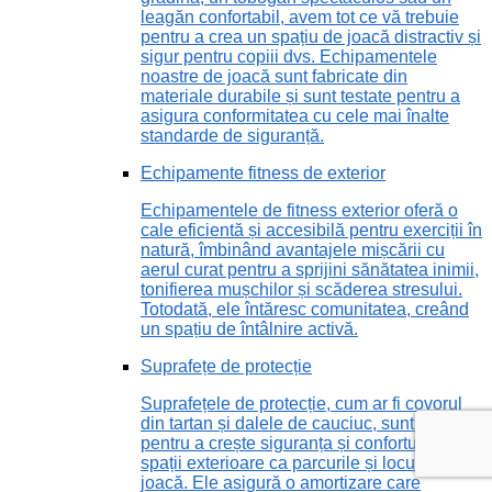
leagăn confortabil, avem tot ce vă trebuie
pentru a crea un spațiu de joacă distractiv și
sigur pentru copiii dvs. Echipamentele
noastre de joacă sunt fabricate din
materiale durabile și sunt testate pentru a
asigura conformitatea cu cele mai înalte
standarde de siguranță.
Echipamente fitness de exterior
Echipamentele de fitness exterior oferă o
cale eficientă și accesibilă pentru exerciții în
natură, îmbinând avantajele mișcării cu
aerul curat pentru a sprijini sănătatea inimii,
tonifierea mușchilor și scăderea stresului.
Totodată, ele întăresc comunitatea, creând
un spațiu de întâlnire activă.
Suprafețe de protecție
Suprafețele de protecție, cum ar fi covorul
din tartan și dalele de cauciuc, sunt vitale
pentru a crește siguranța și confortul în
spații exterioare ca parcurile și locurile de
joacă. Ele asigură o amortizare care