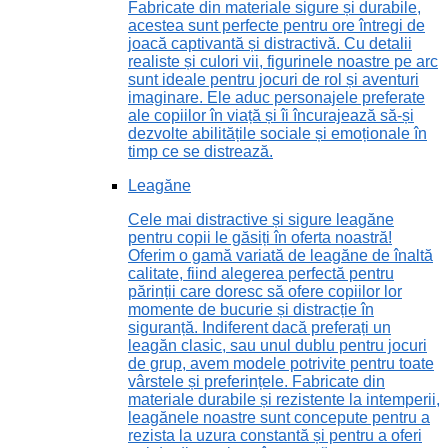
Fabricate din materiale sigure și durabile,
acestea sunt perfecte pentru ore întregi de
joacă captivantă și distractivă. Cu detalii
realiste și culori vii, figurinele noastre pe arc
sunt ideale pentru jocuri de rol și aventuri
imaginare. Ele aduc personajele preferate
ale copiilor în viață și îi încurajează să-și
dezvolte abilitățile sociale și emoționale în
timp ce se distrează.
Leagăne
Cele mai distractive și sigure leagăne
pentru copii le găsiți în oferta noastră!
Oferim o gamă variată de leagăne de înaltă
calitate, fiind alegerea perfectă pentru
părinții care doresc să ofere copiilor lor
momente de bucurie și distracție în
siguranță. Indiferent dacă preferați un
leagăn clasic, sau unul dublu pentru jocuri
de grup, avem modele potrivite pentru toate
vârstele și preferințele. Fabricate din
materiale durabile și rezistente la intemperii,
leagănele noastre sunt concepute pentru a
rezista la uzura constantă și pentru a oferi