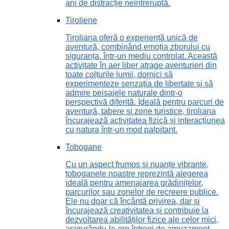
ani de distracție neîntreruptă.
Tiroliene
Tiroliana oferă o experiență unică de
aventură, combinând emoția zborului cu
siguranța, într-un mediu controlat. Această
activitate în aer liber atrage aventurieri din
toate colțurile lumii, dornici să
experimenteze senzația de libertate și să
admire peisajele naturale dintr-o
perspectivă diferită. Ideală pentru parcuri de
aventură, tabere și zone turistice, tiroliana
încurajează activitatea fizică și interacțiunea
cu natura într-un mod palpitant.
Tobogane
Cu un aspect frumos și nuanțe vibrante,
toboganele noastre reprezintă alegerea
ideală pentru amenajarea grădinițelor,
parcurilor sau zonelor de recreere publice.
Ele nu doar că încântă privirea, dar și
încurajează creativitatea și contribuie la
dezvoltarea abilităților fizice ale celor mici,
asigurându-le ore întregi de amuzament.