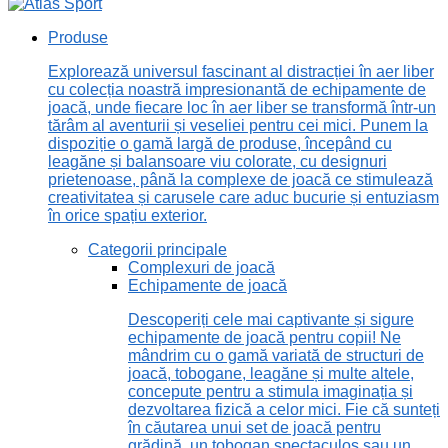
Produse
Explorează universul fascinant al distracției în aer liber
cu colecția noastră impresionantă de echipamente de
joacă, unde fiecare loc în aer liber se transformă într-un
tărâm al aventurii și veseliei pentru cei mici. Punem la
dispoziție o gamă largă de produse, începând cu
leagăne și balansoare viu colorate, cu designuri
prietenoase, până la complexe de joacă ce stimulează
creativitatea și carusele care aduc bucurie și entuziasm
în orice spațiu exterior.
Categorii principale
Complexuri de joacă
Echipamente de joacă
Descoperiți cele mai captivante și sigure
echipamente de joacă pentru copii! Ne
mândrim cu o gamă variată de structuri de
joacă, tobogane, leagăne și multe altele,
concepute pentru a stimula imaginația și
dezvoltarea fizică a celor mici. Fie că sunteți
în căutarea unui set de joacă pentru
grădină, un tobogan spectaculos sau un