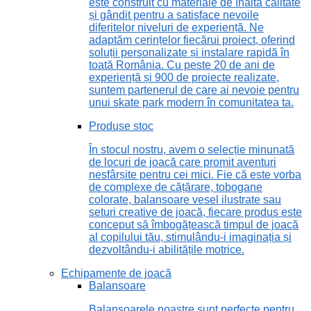
este construit cu materiale de înaltă calitate
și gândit pentru a satisface nevoile
diferitelor niveluri de experiență. Ne
adaptăm cerințelor fiecărui proiect, oferind
soluții personalizate și instalare rapidă în
toată România. Cu peste 20 de ani de
experiență și 900 de proiecte realizate,
suntem partenerul de care ai nevoie pentru
unui skate park modern în comunitatea ta.
Produse stoc
În stocul nostru, avem o selecție minunată
de locuri de joacă care promit aventuri
nesfârșite pentru cei mici. Fie că este vorba
de complexe de cățărare, tobogane
colorate, balansoare vesel ilustrate sau
seturi creative de joacă, fiecare produs este
conceput să îmbogățească timpul de joacă
al copilului tău, stimulându-i imaginația și
dezvoltându-i abilitățile motrice.
Echipamente de joacă
Balansoare
Balansoarele noastre sunt perfecte pentru