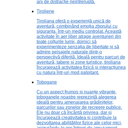
ani de distracție neîntreruptă.
Tiroliene
Tiroliana oferă o experiență unică de
aventură, combinând emoția zborului cu
siguranța, într-un mediu controlat. Această
activitate în aer liber atrage aventurieri din
toate colțurile lumii, dornici să
experimenteze senzația de libertate și să
admire peisajele naturale dintr-o
perspectivă diferită. Ideală pentru parcuri de
aventură, tabere și zone turistice, tiroliana
încurajează activitatea fizică și interacțiunea
cu natura într-un mod palpitant.
Tobogane
Cu un aspect frumos și nuanțe vibrante,
toboganele noastre reprezintă alegerea
ideală pentru amenajarea grădinițelor,
parcurilor sau zonelor de recreere publice.
Ele nu doar că încântă privirea, dar și
încurajează creativitatea și contribuie la
dezvoltarea abilităților fizice ale celor mici,
asigurându-le ore întregi de amuzament.