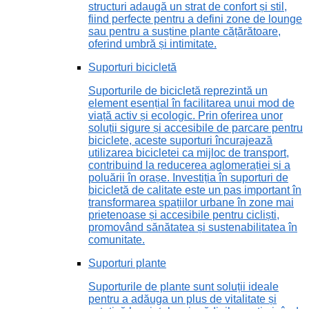
structuri adaugă un strat de confort și stil,
fiind perfecte pentru a defini zone de lounge
sau pentru a susține plante cățărătoare,
oferind umbră și intimitate.
Suporturi bicicletă
Suporturile de bicicletă reprezintă un
element esențial în facilitarea unui mod de
viață activ și ecologic. Prin oferirea unor
soluții sigure și accesibile de parcare pentru
biciclete, aceste suporturi încurajează
utilizarea bicicletei ca mijloc de transport,
contribuind la reducerea aglomerației și a
poluării în orașe. Investiția în suporturi de
bicicletă de calitate este un pas important în
transformarea spațiilor urbane în zone mai
prietenoase și accesibile pentru cicliști,
promovând sănătatea și sustenabilitatea în
comunitate.
Suporturi plante
Suporturile de plante sunt soluții ideale
pentru a adăuga un plus de vitalitate și