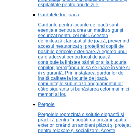
ospitalitate pentru ani de zile.
Gardulețe loc joacă
Gardurile pentru locurile de joacă sunt
esențiale pentru a crea un mediu sigur și
securizat pentru cei mici. Acestea
delimitează clar spațiul de joacă, prevenind
accesul neautorizat și protejând copiii de
posibile pericole exterioare. Alegerea unui
gard adecvat pentru locul de joacă
contribuie la liniștea părinților și la bucuria
copiilor, permițându-le să se joace în voie și
în siguranță. Prin instalarea gardurilor de
înaltă calitate la locurile de joacă,
comunitățile subliniază angajamentul lor
către siguranța și bunăstarea celor mai mici
membri ai lor.
Pergole
Pergolele reprezintă o soluție elegantă și
practică pentru îmbogățirea oricărui spațiu
exterior, creând un ambient plăcut și protejat
pentru relaxare și socializare. Aceste