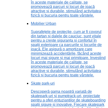
în aceste materiale de calitate, se
promovează parcuri și locuri de joacă
atractive și durabile, stimulând activitatea
fizică și bucuria pentru toate vârstele.
Mobilier Urban
Suprafețele de protecție, cum ar fi covorul
din tartan și dalele de cauciuc, sunt vitale
pentru a crește siguranța și confortul în
spații exterioare ca parcurile și locurile de
joacă. Ele asigură o amortizare care
minimizează accidentările, făcând aceste
locuri mai sigure și mai primitoare. Investind
în aceste materiale de calitate, se
promovează parcuri și locuri de joacă
atractive și durabile, stimulând activitatea
fizică și bucuria pentru toate vârstele.
Skate park-uri
Descoperă gama noastră variată de
skatepark-uri și pumptrack-uri, proiectate
pentru a oferi entuziaștilor de skateboarding
spații sigure și inovative. Fiecare skatepark