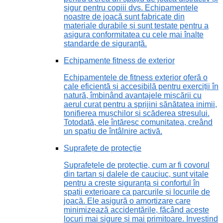
sigur pentru copiii dvs. Echipamentele
noastre de joacă sunt fabricate din
materiale durabile și sunt testate pentru a
asigura conformitatea cu cele mai înalte
standarde de siguranță.
Echipamente fitness de exterior
Echipamentele de fitness exterior oferă o
cale eficientă și accesibilă pentru exerciții în
natură, îmbinând avantajele mișcării cu
aerul curat pentru a sprijini sănătatea inimii,
tonifierea mușchilor și scăderea stresului.
Totodată, ele întăresc comunitatea, creând
un spațiu de întâlnire activă.
Suprafețe de protecție
Suprafețele de protecție, cum ar fi covorul
din tartan și dalele de cauciuc, sunt vitale
pentru a crește siguranța și confortul în
spații exterioare ca parcurile și locurile de
joacă. Ele asigură o amortizare care
minimizează accidentările, făcând aceste
locuri mai sigure și mai primitoare. Investind