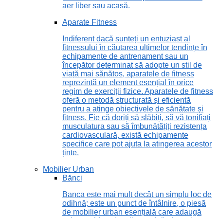
aer liber sau acasă.
Aparate Fitness
Indiferent dacă sunteți un entuziast al
fitnessului în căutarea ultimelor tendințe în
echipamente de antrenament sau un
începător determinat să adopte un stil de
viață mai sănătos, aparatele de fitness
reprezintă un element esențial în orice
regim de exerciții fizice. Aparatele de fitness
oferă o metodă structurată și eficientă
pentru a atinge obiectivele de sănătate și
fitness. Fie că doriți să slăbiți, să vă tonifiați
musculatura sau să îmbunătățiți rezistența
cardiovasculară, există echipamente
specifice care pot ajuta la atingerea acestor
ținte.
Mobilier Urban
Bănci
Banca este mai mult decât un simplu loc de
odihnă; este un punct de întâlnire, o piesă
de mobilier urban esențială care adaugă