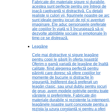
Fabricate din materiale sigure și durabile,
acestea sunt perfecte pentru ore întregi de
joacă captivantă și distractivă. Cu detalii
realiste și culori vii, figurinele noastre pe arc
sunt ideale pentru jocuri de rol și aventuri
imaginare. Ele aduc personajele preferate
ale copiilor în viață și îi încurajează să-și
dezvolte abilitățile sociale și emoționale în
timp ce se distrează.
Leagăne
Cele mai distractive și sigure leagăne
pentru copii le găsiți în oferta noastră!
Oferim o gamă variată de leagăne de înaltă
calitate, fiind alegerea perfectă pentru
părinții care doresc să ofere copiilor lor
momente de bucurie și distracție în
siguranță. Indiferent dacă preferați un
leagăn clasic, sau unul dublu pentru jocuri
de grup, avem modele potrivite pentru toate
vârstele și preferințele. Fabricate din
materiale durabile și rezistente la intemperii,
leagănele noastre sunt concepute pentru a
rezista la uzura constantă și pentru a oferi