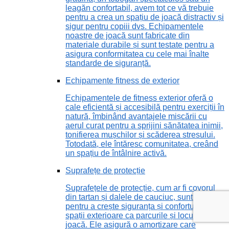
leagăn confortabil, avem tot ce vă trebuie
pentru a crea un spațiu de joacă distractiv și
sigur pentru copiii dvs. Echipamentele
noastre de joacă sunt fabricate din
materiale durabile și sunt testate pentru a
asigura conformitatea cu cele mai înalte
standarde de siguranță.
Echipamente fitness de exterior
Echipamentele de fitness exterior oferă o
cale eficientă și accesibilă pentru exerciții în
natură, îmbinând avantajele mișcării cu
aerul curat pentru a sprijini sănătatea inimii,
tonifierea mușchilor și scăderea stresului.
Totodată, ele întăresc comunitatea, creând
un spațiu de întâlnire activă.
Suprafețe de protecție
Suprafețele de protecție, cum ar fi covorul
din tartan și dalele de cauciuc, sunt vitale
pentru a crește siguranța și confortul în
spații exterioare ca parcurile și locurile de
joacă. Ele asigură o amortizare care