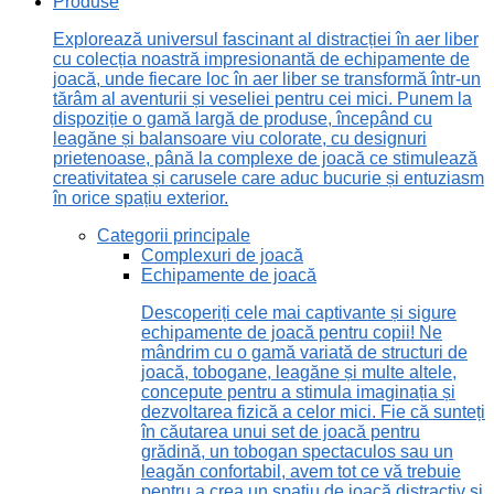
Produse
Explorează universul fascinant al distracției în aer liber
cu colecția noastră impresionantă de echipamente de
joacă, unde fiecare loc în aer liber se transformă într-un
tărâm al aventurii și veseliei pentru cei mici. Punem la
dispoziție o gamă largă de produse, începând cu
leagăne și balansoare viu colorate, cu designuri
prietenoase, până la complexe de joacă ce stimulează
creativitatea și carusele care aduc bucurie și entuziasm
în orice spațiu exterior.
Categorii principale
Complexuri de joacă
Echipamente de joacă
Descoperiți cele mai captivante și sigure
echipamente de joacă pentru copii! Ne
mândrim cu o gamă variată de structuri de
joacă, tobogane, leagăne și multe altele,
concepute pentru a stimula imaginația și
dezvoltarea fizică a celor mici. Fie că sunteți
în căutarea unui set de joacă pentru
grădină, un tobogan spectaculos sau un
leagăn confortabil, avem tot ce vă trebuie
pentru a crea un spațiu de joacă distractiv și