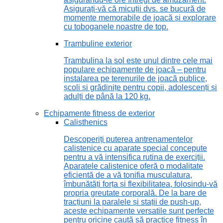
Asigurați-vă că micuții dvs. se bucură de
momente memorabile de joacă și explorare
cu toboganele noastre de top.
Trambuline exterior
Trambulina la sol este unul dintre cele mai
populare echipamente de joacă – pentru
instalarea pe terenurile de joacă publice,
școli și grădinițe pentru copii, adolescenți și
adulți de până la 120 kg.
Echipamente fitness de exterior
Calisthenics
Descoperiți puterea antrenamentelor
calistenice cu aparate special concepute
pentru a vă intensifica rutina de exerciții.
Aparatele calistenice oferă o modalitate
eficientă de a vă tonifia musculatura,
îmbunătăți forța și flexibilitatea, folosindu-vă
propria greutate corporală. De la bare de
tracțiuni la paralele și stații de push-up,
aceste echipamente versatile sunt perfecte
pentru oricine caută să practice fitness în