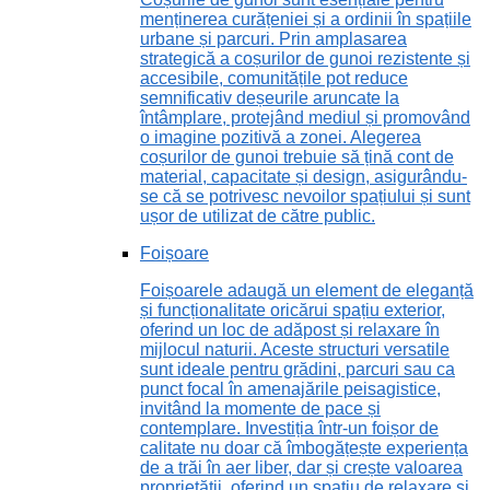
menținerea curățeniei și a ordinii în spațiile
urbane și parcuri. Prin amplasarea
strategică a coșurilor de gunoi rezistente și
accesibile, comunitățile pot reduce
semnificativ deșeurile aruncate la
întâmplare, protejând mediul și promovând
o imagine pozitivă a zonei. Alegerea
coșurilor de gunoi trebuie să țină cont de
material, capacitate și design, asigurându-
se că se potrivesc nevoilor spațiului și sunt
ușor de utilizat de către public.
Foișoare
Foișoarele adaugă un element de eleganță
și funcționalitate oricărui spațiu exterior,
oferind un loc de adăpost și relaxare în
mijlocul naturii. Aceste structuri versatile
sunt ideale pentru grădini, parcuri sau ca
punct focal în amenajările peisagistice,
invitând la momente de pace și
contemplare. Investiția într-un foișor de
calitate nu doar că îmbogățește experiența
de a trăi în aer liber, dar și crește valoarea
proprietății, oferind un spațiu de relaxare și