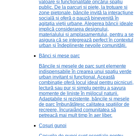
valoare și funcționalitate oricărui spațiu
public. De la parcuri și piețe, la trotuare și
zone pietonale, băncile invită la interacțiune
socială și oferă o pauză binevenită în
agitația vieții urbane. Alegerea băncii ideale
implică considerarea designului,
materialului și amplasamentului, pentru a se
asigura că se integrează perfect în contextul
urban și îndeplinește nevoile comunității.
Bănci și mese parc
Băncile și mesele de parc sunt elemente
indispensabile în crearea unui spațiu verde
urban invitant și funcțional. Această
combinație oferă locul ideal pentru picnicuri,
lectură sau pur și simplu pentru a savura
momente de liniște în mijlocul naturii.
Adaptabile și rezistente, băncile și mesele
de parc îmbunătățesc calitatea spațiilor de
recreere, încurajând comunitatea să
petreacă mai mult timp în aer liber.
Coșuri gunoi
Coșurile de gunoi sunt esențiale pentru