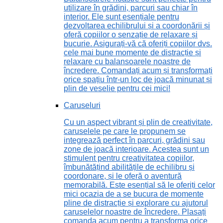
utilizare în grădini, parcuri sau chiar în
interior. Ele sunt esențiale pentru
dezvoltarea echilibrului și a coordonării și
oferă copiilor o senzație de relaxare și
bucurie. Asigurați-vă că oferiți copiilor dvs.
cele mai bune momente de distracție și
relaxare cu balansoarele noastre de
încredere. Comandați acum și transformați
orice spațiu într-un loc de joacă minunat și
plin de veselie pentru cei mici!
Caruseluri
Cu un aspect vibrant și plin de creativitate,
caruselele pe care le propunem se
integrează perfect în parcuri, grădini sau
zone de joacă interioare. Acestea sunt un
stimulent pentru creativitatea copiilor,
îmbunătățind abilitățile de echilibru și
coordonare, și le oferă o aventură
memorabilă. Este esențial să le oferiți celor
mici ocazia de a se bucura de momente
pline de distracție și explorare cu ajutorul
caruselelor noastre de încredere. Plasați
comanda acum pentru a transforma orice