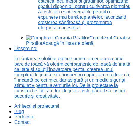
estetică locuințelor și grădinilor, optimizând
spațiul disponibil pentru cultivarea plantelor.
Aceste accesorii versatile permit o
expunere mai bună a plantelor, favorizând
creșterea sănătoasă și prezentarea
elegantă a acestora.
Complexul Corabia
Piratilor
Adaugă în lista de ofertă
Despre noi
În căutarea soluțiilor optime pentru amenajarea unui
parc de joacă vă oferim echipamente de joacă de înaltă
calitate și soluții inovatoare pentru crearea unui
complex de joacă exterior pentru copii, care nu doar că
îi încântă pe cei mici, dar asigură și un mediu sigur și
stimulativ pentru aventurile lor. De la proiectare la
construcție, fiecare loc de joacă este gândit să inspire
bucurie și creativitate.
Arhitecți și proiectanți
Blog
Portofoliu
Contact