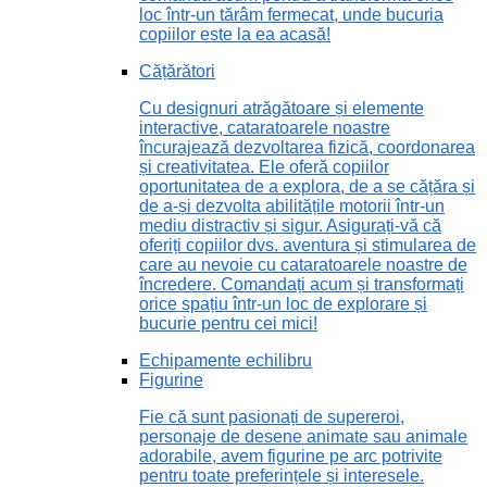
loc într-un tărâm fermecat, unde bucuria
copiilor este la ea acasă!
Cățărători
Cu designuri atrăgătoare și elemente
interactive, cataratoarele noastre
încurajează dezvoltarea fizică, coordonarea
și creativitatea. Ele oferă copiilor
oportunitatea de a explora, de a se cățăra și
de a-și dezvolta abilitățile motorii într-un
mediu distractiv și sigur. Asigurați-vă că
oferiți copiilor dvs. aventura și stimularea de
care au nevoie cu cataratoarele noastre de
încredere. Comandați acum și transformați
orice spațiu într-un loc de explorare și
bucurie pentru cei mici!
Echipamente echilibru
Figurine
Fie că sunt pasionați de supereroi,
personaje de desene animate sau animale
adorabile, avem figurine pe arc potrivite
pentru toate preferințele și interesele.