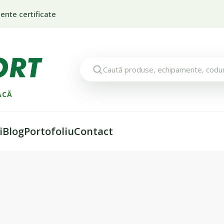
nte certificate
ACĂ
i
Blog
Portofoliu
Contact