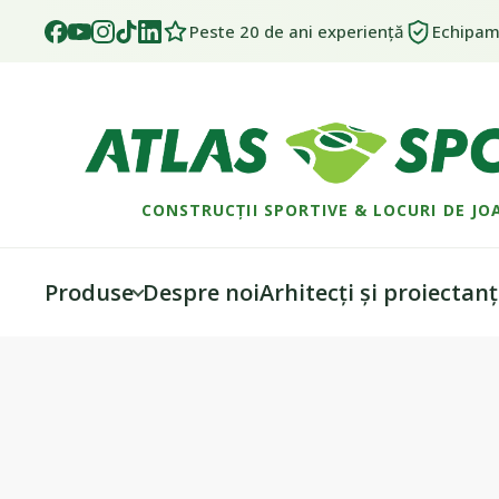
Peste 20 de ani experiență
Echipame
CONSTRUCȚII SPORTIVE & LOCURI DE JO
Produse
Despre noi
Arhitecți și proiectanț
Skip
Skip
to
to
navigation
content