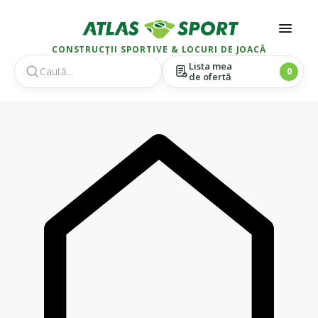
CONSTRUCȚII SPORTIVE & LOCURI DE JOACĂ
Lista mea
0
de ofertă
Skip
Skip
to
to
navigation
content