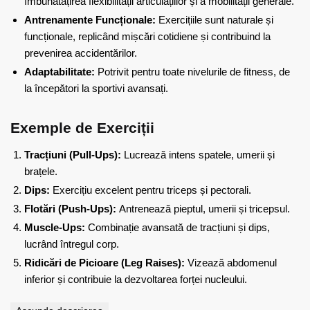
îmbunătățirea flexibilității articulațiilor și a mobilității generale.
Antrenamente Funcționale:
Exercițiile sunt naturale și
funcționale, replicând mișcări cotidiene și contribuind la
prevenirea accidentărilor.
Adaptabilitate:
Potrivit pentru toate nivelurile de fitness, de
la începători la sportivi avansați.
Exemple de Exerciții
Tracțiuni (Pull-Ups):
Lucrează intens spatele, umerii și
brațele.
Dips:
Exercițiu excelent pentru triceps și pectorali.
Flotări (Push-Ups):
Antrenează pieptul, umerii și tricepsul.
Muscle-Ups:
Combinație avansată de tracțiuni și dips,
lucrând întregul corp.
Ridicări de Picioare (Leg Raises):
Vizează abdomenul
inferior și contribuie la dezvoltarea forței nucleului.