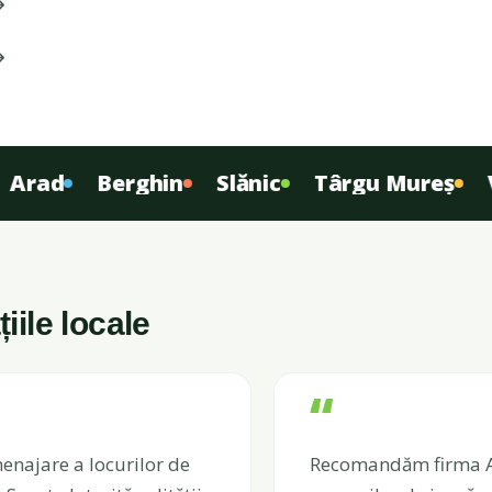
ad
Berghin
Slănic
Târgu Mureș
Vita
ile locale
“
enajare a locurilor de
Recomandăm firma Atl