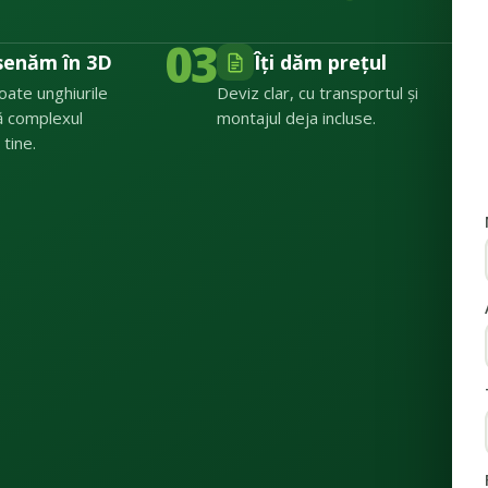
03
senăm în 3D
Îți dăm prețul
toate unghiurile
Deviz clar, cu transportul și
ă complexul
montajul deja incluse.
 tine.