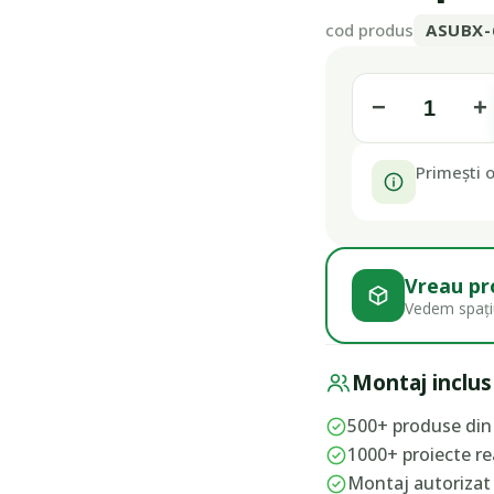
cod produs
ASUBX-
−
+
Primești o
Vreau pr
Vedem spațiu
Montaj inclus
500+ produse din 
1000+ proiecte rea
Montaj autorizat 