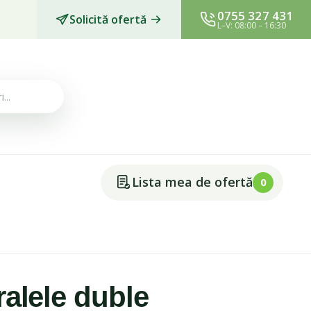
0755 327 431
Solicită ofertă
L–V: 08:00 – 16:30
Lista mea de ofertă
0
ralele duble