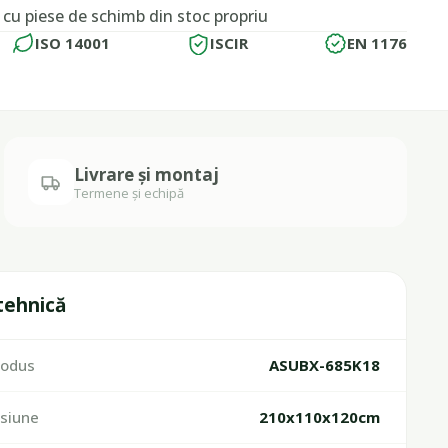
, cu piese de schimb din stoc propriu
ISO 14001
ISCIR
EN 1176
Livrare și montaj
Termene și echipă
 tehnică
rodus
ASUBX-685K18
siune
210x110x120cm