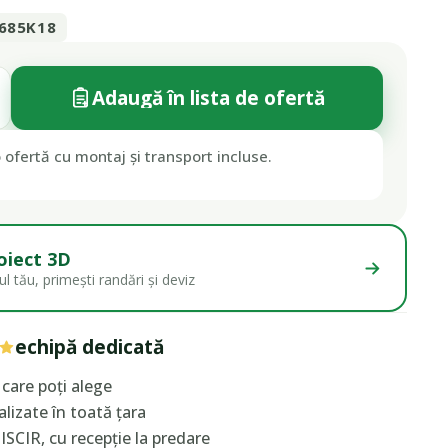
685K18
Adaugă în lista de ofertă
 ofertă cu montaj și transport incluse.
oiect 3D
l tău, primești randări și deviz
echipă dedicată
care poți alege
lizate în toată țara
ISCIR, cu recepție la predare