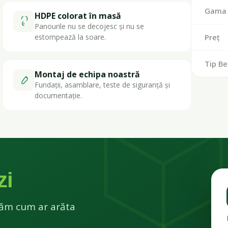
Gama 
HDPE colorat în masă
Panourile nu se decojesc și nu se
estompează la soare.
Preț
Tip Be
Montaj de echipa noastră
Fundații, asamblare, teste de siguranță și
documentație.
zi
ătăm cum ar arăta