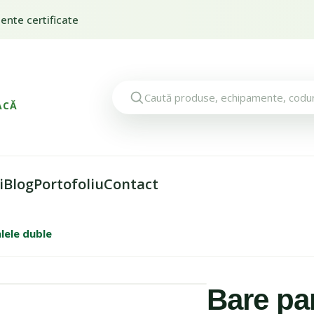
nte certificate
ACĂ
i
Blog
Portofoliu
Contact
lele duble
1 / 1
Bare pa