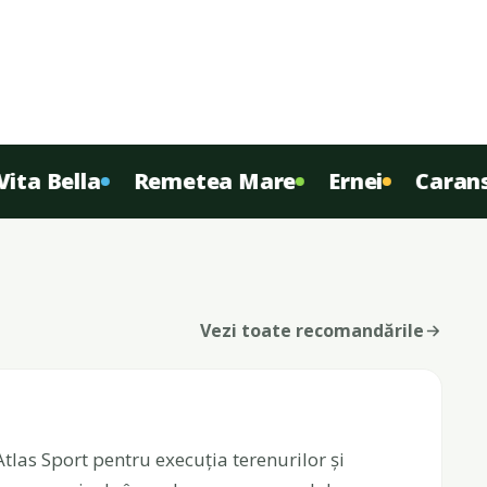
 Bella
Remetea Mare
Ernei
Caransebe
Vezi toate recomandările
as Sport pentru execuția terenurilor și