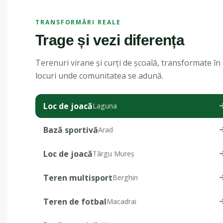
TRANSFORMĂRI REALE
Trage și vezi diferența
Terenuri virane și curți de școală, transformate în
locuri unde comunitatea se adună.
Loc de joacă
Laguna
Bază sportivă
Arad
Loc de joacă
Târgu Mureș
Teren multisport
Berghin
Teren de fotbal
Macadrai