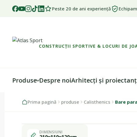
Peste 20 de ani experiență
Echipame
CONSTRUCȚII SPORTIVE & LOCURI DE JO
Produse
Despre noi
Arhitecți și proiectanț
Skip
Skip
Prima pagină
produse
Calisthenics
Bare para
to
to
navigation
content
DIMENSIUNI
Fabricat în