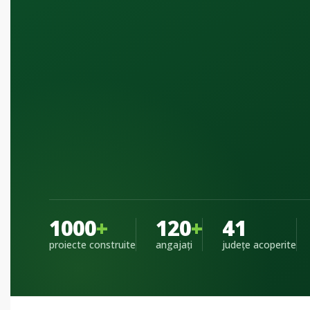
1000
+
120
+
41
proiecte construite
angajați
județe acoperite