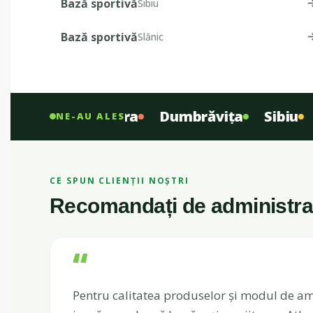
Bază sportivă
Sibiu
Bază sportivă
Slănic
nsebeș
Pipera
Dumbrăvița
Sibiu
Ar
NE-AU ALES
CE SPUN CLIENȚII NOȘTRI
Recomandați de administrați
“
Pentru calitatea produselor și modul de am