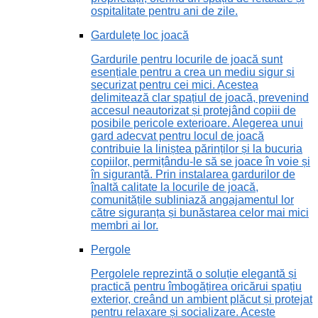
ospitalitate pentru ani de zile.
Gardulețe loc joacă
Gardurile pentru locurile de joacă sunt
esențiale pentru a crea un mediu sigur și
securizat pentru cei mici. Acestea
delimitează clar spațiul de joacă, prevenind
accesul neautorizat și protejând copiii de
posibile pericole exterioare. Alegerea unui
gard adecvat pentru locul de joacă
contribuie la liniștea părinților și la bucuria
copiilor, permițându-le să se joace în voie și
în siguranță. Prin instalarea gardurilor de
înaltă calitate la locurile de joacă,
comunitățile subliniază angajamentul lor
către siguranța și bunăstarea celor mai mici
membri ai lor.
Pergole
Pergolele reprezintă o soluție elegantă și
practică pentru îmbogățirea oricărui spațiu
exterior, creând un ambient plăcut și protejat
pentru relaxare și socializare. Aceste