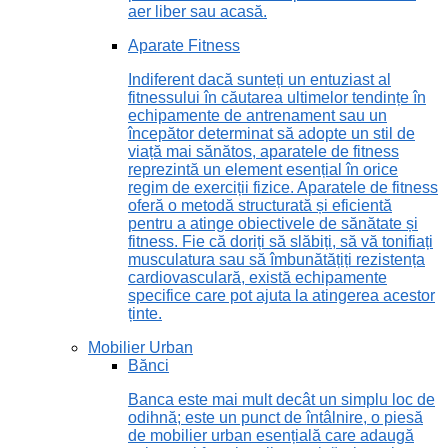
aer liber sau acasă.
Aparate Fitness
Indiferent dacă sunteți un entuziast al
fitnessului în căutarea ultimelor tendințe în
echipamente de antrenament sau un
începător determinat să adopte un stil de
viață mai sănătos, aparatele de fitness
reprezintă un element esențial în orice
regim de exerciții fizice. Aparatele de fitness
oferă o metodă structurată și eficientă
pentru a atinge obiectivele de sănătate și
fitness. Fie că doriți să slăbiți, să vă tonifiați
musculatura sau să îmbunătățiți rezistența
cardiovasculară, există echipamente
specifice care pot ajuta la atingerea acestor
ținte.
Mobilier Urban
Bănci
Banca este mai mult decât un simplu loc de
odihnă; este un punct de întâlnire, o piesă
de mobilier urban esențială care adaugă