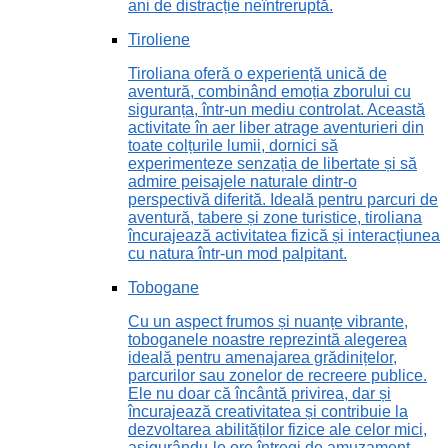
ani de distracție neîntreruptă.
Tiroliene
Tiroliana oferă o experiență unică de
aventură, combinând emoția zborului cu
siguranța, într-un mediu controlat. Această
activitate în aer liber atrage aventurieri din
toate colțurile lumii, dornici să
experimenteze senzația de libertate și să
admire peisajele naturale dintr-o
perspectivă diferită. Ideală pentru parcuri de
aventură, tabere și zone turistice, tiroliana
încurajează activitatea fizică și interacțiunea
cu natura într-un mod palpitant.
Tobogane
Cu un aspect frumos și nuanțe vibrante,
toboganele noastre reprezintă alegerea
ideală pentru amenajarea grădinițelor,
parcurilor sau zonelor de recreere publice.
Ele nu doar că încântă privirea, dar și
încurajează creativitatea și contribuie la
dezvoltarea abilităților fizice ale celor mici,
asigurându-le ore întregi de amuzament.