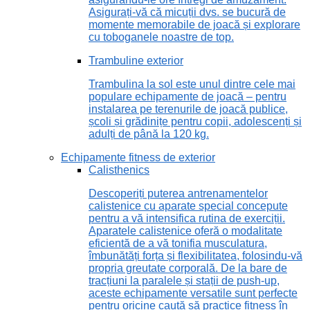
Asigurați-vă că micuții dvs. se bucură de
momente memorabile de joacă și explorare
cu toboganele noastre de top.
Trambuline exterior
Trambulina la sol este unul dintre cele mai
populare echipamente de joacă – pentru
instalarea pe terenurile de joacă publice,
școli și grădinițe pentru copii, adolescenți și
adulți de până la 120 kg.
Echipamente fitness de exterior
Calisthenics
Descoperiți puterea antrenamentelor
calistenice cu aparate special concepute
pentru a vă intensifica rutina de exerciții.
Aparatele calistenice oferă o modalitate
eficientă de a vă tonifia musculatura,
îmbunătăți forța și flexibilitatea, folosindu-vă
propria greutate corporală. De la bare de
tracțiuni la paralele și stații de push-up,
aceste echipamente versatile sunt perfecte
pentru oricine caută să practice fitness în