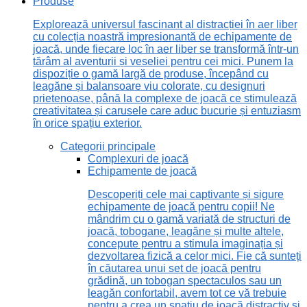
Produse
Explorează universul fascinant al distracției în aer liber
cu colecția noastră impresionantă de echipamente de
joacă, unde fiecare loc în aer liber se transformă într-un
tărâm al aventurii și veseliei pentru cei mici. Punem la
dispoziție o gamă largă de produse, începând cu
leagăne și balansoare viu colorate, cu designuri
prietenoase, până la complexe de joacă ce stimulează
creativitatea și carusele care aduc bucurie și entuziasm
în orice spațiu exterior.
Categorii principale
Complexuri de joacă
Echipamente de joacă
Descoperiți cele mai captivante și sigure
echipamente de joacă pentru copii! Ne
mândrim cu o gamă variată de structuri de
joacă, tobogane, leagăne și multe altele,
concepute pentru a stimula imaginația și
dezvoltarea fizică a celor mici. Fie că sunteți
în căutarea unui set de joacă pentru
grădină, un tobogan spectaculos sau un
leagăn confortabil, avem tot ce vă trebuie
pentru a crea un spațiu de joacă distractiv și