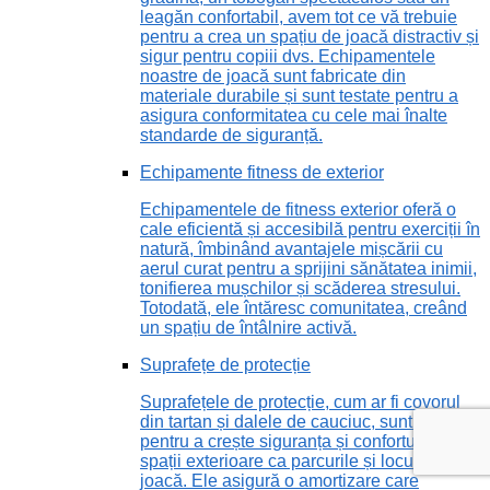
leagăn confortabil, avem tot ce vă trebuie
pentru a crea un spațiu de joacă distractiv și
sigur pentru copiii dvs. Echipamentele
noastre de joacă sunt fabricate din
materiale durabile și sunt testate pentru a
asigura conformitatea cu cele mai înalte
standarde de siguranță.
Echipamente fitness de exterior
Echipamentele de fitness exterior oferă o
cale eficientă și accesibilă pentru exerciții în
natură, îmbinând avantajele mișcării cu
aerul curat pentru a sprijini sănătatea inimii,
tonifierea mușchilor și scăderea stresului.
Totodată, ele întăresc comunitatea, creând
un spațiu de întâlnire activă.
Suprafețe de protecție
Suprafețele de protecție, cum ar fi covorul
din tartan și dalele de cauciuc, sunt vitale
pentru a crește siguranța și confortul în
spații exterioare ca parcurile și locurile de
joacă. Ele asigură o amortizare care