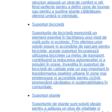
structuri adaugă un strat de confort și stil,
fiind perfecte pentru a defini zone de lounge
sau pentru a susține plante cățărătoare,
oferind umbră și intimitate.
Suporturi bicicletă
Suporturile de bicicletă reprezintă un
element esențial în facilitarea unui mod de
viață activ și ecologic. Prin oferirea unor
soluții sigure și accesibile de parcare pentru
biciclete, aceste suporturi încurajează
utilizarea bicicletei ca mijloc de transport,
contribuind la reducerea aglomerației și a
poluării în orașe. Investiția în suporturi de
bicicletă de calitate este un pas important în
transformarea spațiilor urbane în zone mai
prietenoase și accesibile pentru cicliști,
promovând sănătatea și sustenabilitatea în
comunitate.
Suporturi plante
Suporturile de plante sunt soluții ideale
pentru a adăuga un plus de vitalitate și