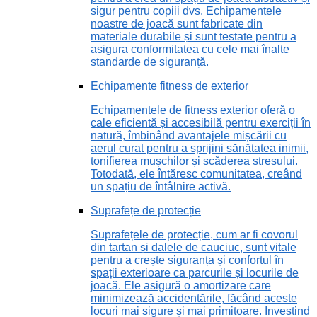
sigur pentru copiii dvs. Echipamentele
noastre de joacă sunt fabricate din
materiale durabile și sunt testate pentru a
asigura conformitatea cu cele mai înalte
standarde de siguranță.
Echipamente fitness de exterior
Echipamentele de fitness exterior oferă o
cale eficientă și accesibilă pentru exerciții în
natură, îmbinând avantajele mișcării cu
aerul curat pentru a sprijini sănătatea inimii,
tonifierea mușchilor și scăderea stresului.
Totodată, ele întăresc comunitatea, creând
un spațiu de întâlnire activă.
Suprafețe de protecție
Suprafețele de protecție, cum ar fi covorul
din tartan și dalele de cauciuc, sunt vitale
pentru a crește siguranța și confortul în
spații exterioare ca parcurile și locurile de
joacă. Ele asigură o amortizare care
minimizează accidentările, făcând aceste
locuri mai sigure și mai primitoare. Investind