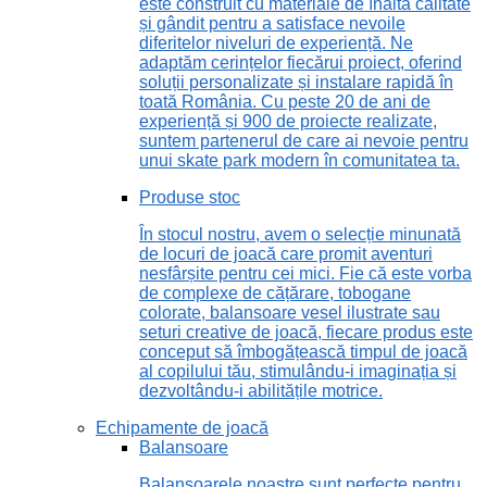
este construit cu materiale de înaltă calitate
și gândit pentru a satisface nevoile
diferitelor niveluri de experiență. Ne
adaptăm cerințelor fiecărui proiect, oferind
soluții personalizate și instalare rapidă în
toată România. Cu peste 20 de ani de
experiență și 900 de proiecte realizate,
suntem partenerul de care ai nevoie pentru
unui skate park modern în comunitatea ta.
Produse stoc
În stocul nostru, avem o selecție minunată
de locuri de joacă care promit aventuri
nesfârșite pentru cei mici. Fie că este vorba
de complexe de cățărare, tobogane
colorate, balansoare vesel ilustrate sau
seturi creative de joacă, fiecare produs este
conceput să îmbogățească timpul de joacă
al copilului tău, stimulându-i imaginația și
dezvoltându-i abilitățile motrice.
Echipamente de joacă
Balansoare
Balansoarele noastre sunt perfecte pentru