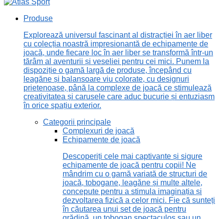
Produse
Explorează universul fascinant al distracției în aer liber
cu colecția noastră impresionantă de echipamente de
joacă, unde fiecare loc în aer liber se transformă într-un
tărâm al aventurii și veseliei pentru cei mici. Punem la
dispoziție o gamă largă de produse, începând cu
leagăne și balansoare viu colorate, cu designuri
prietenoase, până la complexe de joacă ce stimulează
creativitatea și carusele care aduc bucurie și entuziasm
în orice spațiu exterior.
Categorii principale
Complexuri de joacă
Echipamente de joacă
Descoperiți cele mai captivante și sigure
echipamente de joacă pentru copii! Ne
mândrim cu o gamă variată de structuri de
joacă, tobogane, leagăne și multe altele,
concepute pentru a stimula imaginația și
dezvoltarea fizică a celor mici. Fie că sunteți
în căutarea unui set de joacă pentru
grădină, un tobogan spectaculos sau un