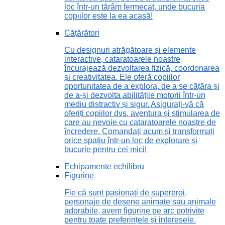
loc într-un tărâm fermecat, unde bucuria
copiilor este la ea acasă!
Cățărători
Cu designuri atrăgătoare și elemente
interactive, cataratoarele noastre
încurajează dezvoltarea fizică, coordonarea
și creativitatea. Ele oferă copiilor
oportunitatea de a explora, de a se cățăra și
de a-și dezvolta abilitățile motorii într-un
mediu distractiv și sigur. Asigurați-vă că
oferiți copiilor dvs. aventura și stimularea de
care au nevoie cu cataratoarele noastre de
încredere. Comandați acum și transformați
orice spațiu într-un loc de explorare și
bucurie pentru cei mici!
Echipamente echilibru
Figurine
Fie că sunt pasionați de supereroi,
personaje de desene animate sau animale
adorabile, avem figurine pe arc potrivite
pentru toate preferințele și interesele.