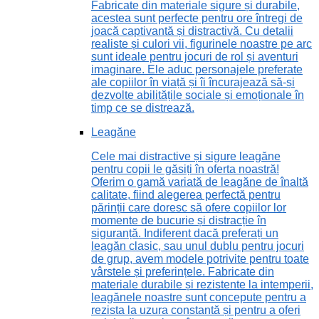
Fabricate din materiale sigure și durabile,
acestea sunt perfecte pentru ore întregi de
joacă captivantă și distractivă. Cu detalii
realiste și culori vii, figurinele noastre pe arc
sunt ideale pentru jocuri de rol și aventuri
imaginare. Ele aduc personajele preferate
ale copiilor în viață și îi încurajează să-și
dezvolte abilitățile sociale și emoționale în
timp ce se distrează.
Leagăne
Cele mai distractive și sigure leagăne
pentru copii le găsiți în oferta noastră!
Oferim o gamă variată de leagăne de înaltă
calitate, fiind alegerea perfectă pentru
părinții care doresc să ofere copiilor lor
momente de bucurie și distracție în
siguranță. Indiferent dacă preferați un
leagăn clasic, sau unul dublu pentru jocuri
de grup, avem modele potrivite pentru toate
vârstele și preferințele. Fabricate din
materiale durabile și rezistente la intemperii,
leagănele noastre sunt concepute pentru a
rezista la uzura constantă și pentru a oferi