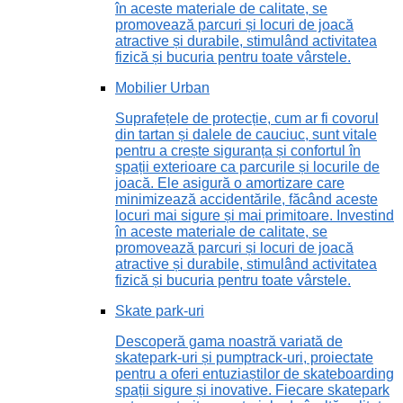
în aceste materiale de calitate, se
promovează parcuri și locuri de joacă
atractive și durabile, stimulând activitatea
fizică și bucuria pentru toate vârstele.
Mobilier Urban
Suprafețele de protecție, cum ar fi covorul
din tartan și dalele de cauciuc, sunt vitale
pentru a crește siguranța și confortul în
spații exterioare ca parcurile și locurile de
joacă. Ele asigură o amortizare care
minimizează accidentările, făcând aceste
locuri mai sigure și mai primitoare. Investind
în aceste materiale de calitate, se
promovează parcuri și locuri de joacă
atractive și durabile, stimulând activitatea
fizică și bucuria pentru toate vârstele.
Skate park-uri
Descoperă gama noastră variată de
skatepark-uri și pumptrack-uri, proiectate
pentru a oferi entuziaștilor de skateboarding
spații sigure și inovative. Fiecare skatepark