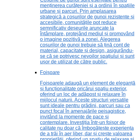
menținerea curățeniei și a ordinii în spațiile
urbane și parcuri. Prin amplasarea
strategică a coșurilor de gunoi rezistente și
accesibile, comunitățile pot reduce
semnificativ deșeurile aruncate la
întâmplare, protejând mediul și promovând
o imagine pozitivă a zonei. Alegerea
coșurilor de gunoi trebuie să țină cont de
material, capacitate și design, asigurându-
se că se potrivesc nevoilor spațiului și sunt
ușor de utilizat de către public.
Foișoare
Foișoarele adaugă un element de eleganță
și funcționalitate oricărui spațiu exterior,
oferind un loc de adăpost și relaxare în
mijlocul naturii. Aceste structuri versatile
sunt ideale pentru grădini, parcuri sau ca
punct focal în amenajările peisagistice,
invitând la momente de pace și
contemplare. Investiția într-un foișor de
calitate nu doar că îmbogățește experiența
de a trăi în aer liber, dar și crește valoarea
proprietății, oferind un spațiu de relaxare și