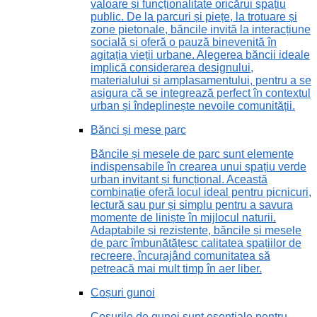
valoare și funcționalitate oricărui spațiu
public. De la parcuri și piețe, la trotuare și
zone pietonale, băncile invită la interacțiune
socială și oferă o pauză binevenită în
agitația vieții urbane. Alegerea băncii ideale
implică considerarea designului,
materialului și amplasamentului, pentru a se
asigura că se integrează perfect în contextul
urban și îndeplinește nevoile comunității.
Bănci și mese parc
Băncile și mesele de parc sunt elemente
indispensabile în crearea unui spațiu verde
urban invitant și funcțional. Această
combinație oferă locul ideal pentru picnicuri,
lectură sau pur și simplu pentru a savura
momente de liniște în mijlocul naturii.
Adaptabile și rezistente, băncile și mesele
de parc îmbunătățesc calitatea spațiilor de
recreere, încurajând comunitatea să
petreacă mai mult timp în aer liber.
Coșuri gunoi
Coșurile de gunoi sunt esențiale pentru