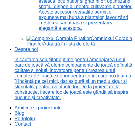
estetică locuințelor și grădinilor, optimizând
spațiul disponibil pentru cultivarea plantelor.
Aceste accesorii versatile permit o
expunere mai bună a plantelor, favorizând
creșterea sănătoasă și prezentarea
elegantă a acestora.
Complexul Corabia
Piratilor
Adaugă în lista de ofertă
Despre noi
În căutarea soluțiilor optime pentru amenajarea unui
parc de joacă vă oferim echipamente de joacă de înaltă
calitate și soluții inovatoare pentru crearea unui
complex de joacă exterior pentru copii, care nu doar că
îi încântă pe cei mici, dar asigură și un mediu sigur și
stimulativ pentru aventurile lor. De la proiectare la
construcție, fiecare loc de joacă este gândit să inspire
bucurie și creativitate.
Arhitecți și proiectanți
Blog
Portofoliu
Contact