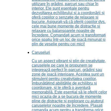
utilizare în grădini, parcuri sau chiar în
interior. Ele sunt esențiale pentru
dezvoltarea echilibrului și a coordonării și
oferă copiilor o senzație de relaxare și
bucurie. Asigurați-vă că oferiți copiilor dvs.
cele mai bune momente de distracție și
relaxare cu balansoarele noastre de
încredere. Comandați acum și transformați
orice spațiu într-un loc de joacă minunat și
plin de veselie pentru cei mici!
Caruseluri
Cu un aspect vibrant și plin de creativitate,
caruselele pe care le propunem se
integrează perfect în parcuri, grădini sau
zone de joacă interioare. Acestea sunt un
stimulent pentru creativitatea copiilor,
îmbunătățind abilitățile de echilibru și
coordonare, și le oferă o aventură
memorabilă. Este esențial să le oferiți celor
mici ocazia de a se bucura de momente
pline de distracție și explorare cu ajutorul
caruselelor noastre de încredere. Plasați
comanda acum pentru a transforma orice