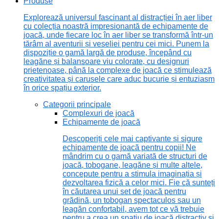
Produse
Explorează universul fascinant al distracției în aer liber
cu colecția noastră impresionantă de echipamente de
joacă, unde fiecare loc în aer liber se transformă într-un
tărâm al aventurii și veseliei pentru cei mici. Punem la
dispoziție o gamă largă de produse, începând cu
leagăne și balansoare viu colorate, cu designuri
prietenoase, până la complexe de joacă ce stimulează
creativitatea și carusele care aduc bucurie și entuziasm
în orice spațiu exterior.
Categorii principale
Complexuri de joacă
Echipamente de joacă
Descoperiți cele mai captivante și sigure
echipamente de joacă pentru copii! Ne
mândrim cu o gamă variată de structuri de
joacă, tobogane, leagăne și multe altele,
concepute pentru a stimula imaginația și
dezvoltarea fizică a celor mici. Fie că sunteți
în căutarea unui set de joacă pentru
grădină, un tobogan spectaculos sau un
leagăn confortabil, avem tot ce vă trebuie
pentru a crea un spațiu de joacă distractiv și