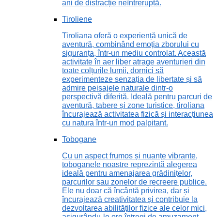
ani de distracție neîntreruptă.
Tiroliene
Tiroliana oferă o experiență unică de
aventură, combinând emoția zborului cu
siguranța, într-un mediu controlat. Această
activitate în aer liber atrage aventurieri din
toate colțurile lumii, dornici să
experimenteze senzația de libertate și să
admire peisajele naturale dintr-o
perspectivă diferită. Ideală pentru parcuri de
aventură, tabere și zone turistice, tiroliana
încurajează activitatea fizică și interacțiunea
cu natura într-un mod palpitant.
Tobogane
Cu un aspect frumos și nuanțe vibrante,
toboganele noastre reprezintă alegerea
ideală pentru amenajarea grădinițelor,
parcurilor sau zonelor de recreere publice.
Ele nu doar că încântă privirea, dar și
încurajează creativitatea și contribuie la
dezvoltarea abilităților fizice ale celor mici,
asigurându-le ore întregi de amuzament.