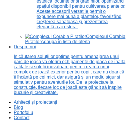
estetică locuințelor și grădinilor, optimizând
spațiul disponibil pentru cultivarea plantelor.
Aceste accesorii versatile permit o
expunere mai bună a plantelor, favorizând
creșterea sănătoasă și prezentarea
elegantă a acestora.
Complexul Corabia
Piratilor
Adaugă în lista de ofertă
Despre noi
În căutarea soluțiilor optime pentru amenajarea unui
parc de joacă vă oferim echipamente de joacă de înaltă
calitate și soluții inovatoare pentru crearea unui
complex de joacă exterior pentru copii, care nu doar că
îi încântă pe cei mici, dar asigură și un mediu sigur și
stimulativ pentru aventurile lor. De la proiectare la
construcție, fiecare loc de joacă este gândit să inspire
bucurie și creativitate.
Arhitecți și proiectanți
Blog
Portofoliu
Contact