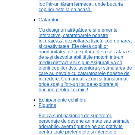
loc într-un tărâm fermecat, unde bucuria
copiilor este la ea acasă!
Cățărători
Cu designuri atrăgătoare și elemente
interactive, cataratoarele noastre
încurajează dezvoltarea fizică, coordonarea
și creativitatea. Ele oferă copiilor
oportunitatea de a explora, de a se cățăra și
de a-și dezvolta abilitățile motorii într-un
mediu distractiv și sigur. Asigurați-vă că
oferiți copiilor dvs. aventura și stimularea de
care au nevoie cu cataratoarele noastre de
încredere. Comandați acum și transformați
orice spațiu într-un loc de explorare și
bucurie pentru cei mici!
Echipamente echilibru
Figurine
Fie că sunt pasionați de supereroi,
personaje de desene animate sau animale
adorabile, avem figurine pe arc potrivite
pentru toate preferințele și interesele.