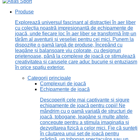
Produse
Explorează universul fascinant al distracției în aer liber
cu colecția noastră impresionantă de echipamente de
joacă, unde fiecare loc în aer liber se transformă într-un
tărâm al aventurii și veseliei pentru cei mici. Punem la
dispoziție o gamă largă de produse, începând cu
leagăne și balansoare viu colorate, cu designuri
prietenoase, până la complexe de joacă ce stimulează
creativitatea și carusele care aduc bucurie și entuziasm
în orice spațiu exterior.
Categorii principale
Complexuri de joacă
Echipamente de joacă
Descoperiți cele mai captivante și sigure
echipamente de joacă pentru copii! Ne
mândrim cu o gamă variată de structuri de
joacă, tobogane, leagăne și multe altele,
concepute pentru a stimula imaginația și
dezvoltarea fizică a celor mici. Fie că sunteți
în căutarea unui set de joacă pentru
grădină, un tobogan spectaculos sau un