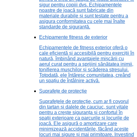
sigur pentru copiii dvs. Echipamentele
noastre de joacă sunt fabricate din
materiale durabile și sunt testate pentru a
asigura conformitatea cu cele mai înalte
standarde de siguranță.
Echipamente fitness de exterior
Echipamentele de fitness exterior oferă o
cale eficientă și accesibilă pentru exerciții în
natură, îmbinând avantajele mișcării cu
aerul curat pentru a sprijini sănătatea inimii,
tonifierea mușchilor și scăderea stresului.
Totodată, ele întăresc comunitatea, creând
un spațiu de întâlnire activă.
Suprafețe de protecție
Suprafețele de protecție, cum ar fi covorul
din tartan și dalele de cauciuc, sunt vitale
pentru a crește siguranța și confortul în
spații exterioare ca parcurile și locurile de
joacă. Ele asigură o amortizare care
minimizează accidentările, făcând aceste
locuri mai sigure și mai primitoare. Investind