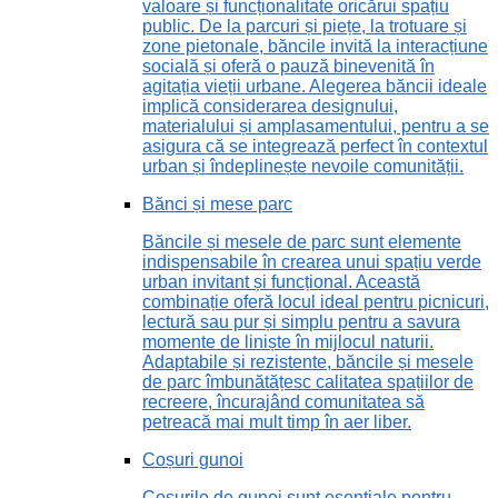
valoare și funcționalitate oricărui spațiu
public. De la parcuri și piețe, la trotuare și
zone pietonale, băncile invită la interacțiune
socială și oferă o pauză binevenită în
agitația vieții urbane. Alegerea băncii ideale
implică considerarea designului,
materialului și amplasamentului, pentru a se
asigura că se integrează perfect în contextul
urban și îndeplinește nevoile comunității.
Bănci și mese parc
Băncile și mesele de parc sunt elemente
indispensabile în crearea unui spațiu verde
urban invitant și funcțional. Această
combinație oferă locul ideal pentru picnicuri,
lectură sau pur și simplu pentru a savura
momente de liniște în mijlocul naturii.
Adaptabile și rezistente, băncile și mesele
de parc îmbunătățesc calitatea spațiilor de
recreere, încurajând comunitatea să
petreacă mai mult timp în aer liber.
Coșuri gunoi
Coșurile de gunoi sunt esențiale pentru