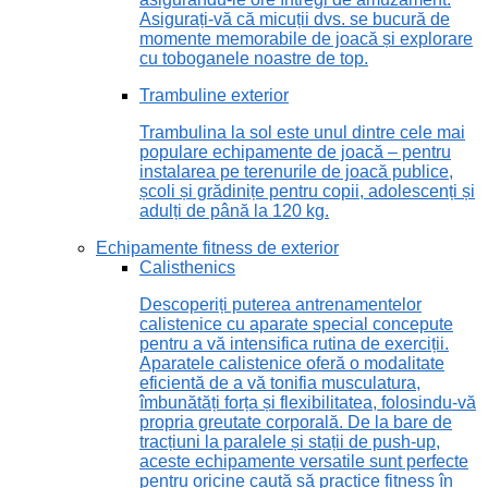
Asigurați-vă că micuții dvs. se bucură de
momente memorabile de joacă și explorare
cu toboganele noastre de top.
Trambuline exterior
Trambulina la sol este unul dintre cele mai
populare echipamente de joacă – pentru
instalarea pe terenurile de joacă publice,
școli și grădinițe pentru copii, adolescenți și
adulți de până la 120 kg.
Echipamente fitness de exterior
Calisthenics
Descoperiți puterea antrenamentelor
calistenice cu aparate special concepute
pentru a vă intensifica rutina de exerciții.
Aparatele calistenice oferă o modalitate
eficientă de a vă tonifia musculatura,
îmbunătăți forța și flexibilitatea, folosindu-vă
propria greutate corporală. De la bare de
tracțiuni la paralele și stații de push-up,
aceste echipamente versatile sunt perfecte
pentru oricine caută să practice fitness în