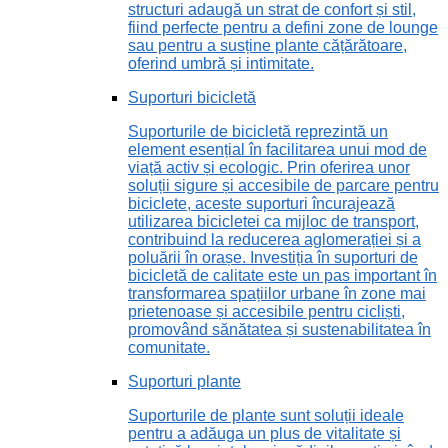
structuri adaugă un strat de confort și stil,
fiind perfecte pentru a defini zone de lounge
sau pentru a susține plante cățărătoare,
oferind umbră și intimitate.
Suporturi bicicletă
Suporturile de bicicletă reprezintă un
element esențial în facilitarea unui mod de
viață activ și ecologic. Prin oferirea unor
soluții sigure și accesibile de parcare pentru
biciclete, aceste suporturi încurajează
utilizarea bicicletei ca mijloc de transport,
contribuind la reducerea aglomerației și a
poluării în orașe. Investiția în suporturi de
bicicletă de calitate este un pas important în
transformarea spațiilor urbane în zone mai
prietenoase și accesibile pentru cicliști,
promovând sănătatea și sustenabilitatea în
comunitate.
Suporturi plante
Suporturile de plante sunt soluții ideale
pentru a adăuga un plus de vitalitate și