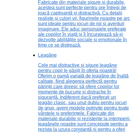
Fabricate din materiale sigure și durabile,
acestea sunt perfecte pentru ore întregi de
joacă captivantă și distractivă. Cu detalii
realiste și culori vii, figurinele noastre pe arc
sunt ideale pentru jocuri de rol și aventuri
imaginare. Ele aduc personajele preferate
ale copiilor în viață și îi încurajează să-și
dezvolte abilitățile sociale și emoționale în
timp ce se distrează.
Leagăne
Cele mai distractive și sigure leagăne
pentru copii le găsiți în oferta noastră!
Oferim o gamă variată de leagăne de înaltă
calitate, fiind alegerea perfectă pentru
părinții care doresc să ofere copiilor lor
momente de bucurie și distracție în
siguranță. Indiferent dacă preferați un
leagăn clasic, sau unul dublu pentru jocuri
de grup, avem modele potrivite pentru toate
vârstele și preferințele. Fabricate din
materiale durabile și rezistente la intemperii,
leagănele noastre sunt concepute pentru a
rezista la uzura constantă și pentru a oferi