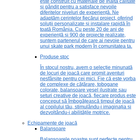
este construit cu materiale de înaltă calitate
și gândit pentru a satisface nevoile
diferitelor niveluri de experiență. Ne
adaptăm cerințelor fiecărui proiect, oferind
soluții personalizate și instalare rapidă în
toată România. Cu peste 20 de ani de
experiență și 900 de proiecte realizate,
suntem partenerul de care ai nevoie pentru
unui skate park modern în comunitatea ta.
Produse stoc
În stocul nostru, avem o selecție minunată
de locuri de joacă care promit aventuri
nesfârșite pentru cei mici. Fie că este vorba
de complexe de cățărare, tobogane
colorate, balansoare vesel ilustrate sau
seturi creative de joacă, fiecare produs este
conceput să îmbogățească timpul de joacă
al copilului tău, stimulându-i imaginația și
dezvoltându-i abilitățile motrice.
Echipamente de joacă
Balansoare
Balansoarele noastre sunt perfecte pentru