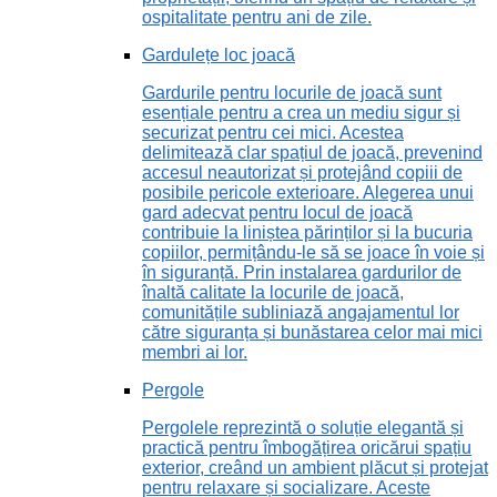
ospitalitate pentru ani de zile.
Gardulețe loc joacă
Gardurile pentru locurile de joacă sunt
esențiale pentru a crea un mediu sigur și
securizat pentru cei mici. Acestea
delimitează clar spațiul de joacă, prevenind
accesul neautorizat și protejând copiii de
posibile pericole exterioare. Alegerea unui
gard adecvat pentru locul de joacă
contribuie la liniștea părinților și la bucuria
copiilor, permițându-le să se joace în voie și
în siguranță. Prin instalarea gardurilor de
înaltă calitate la locurile de joacă,
comunitățile subliniază angajamentul lor
către siguranța și bunăstarea celor mai mici
membri ai lor.
Pergole
Pergolele reprezintă o soluție elegantă și
practică pentru îmbogățirea oricărui spațiu
exterior, creând un ambient plăcut și protejat
pentru relaxare și socializare. Aceste