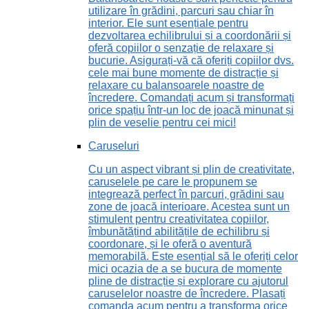
utilizare în grădini, parcuri sau chiar în
interior. Ele sunt esențiale pentru
dezvoltarea echilibrului și a coordonării și
oferă copiilor o senzație de relaxare și
bucurie. Asigurați-vă că oferiți copiilor dvs.
cele mai bune momente de distracție și
relaxare cu balansoarele noastre de
încredere. Comandați acum și transformați
orice spațiu într-un loc de joacă minunat și
plin de veselie pentru cei mici!
Caruseluri
Cu un aspect vibrant și plin de creativitate,
caruselele pe care le propunem se
integrează perfect în parcuri, grădini sau
zone de joacă interioare. Acestea sunt un
stimulent pentru creativitatea copiilor,
îmbunătățind abilitățile de echilibru și
coordonare, și le oferă o aventură
memorabilă. Este esențial să le oferiți celor
mici ocazia de a se bucura de momente
pline de distracție și explorare cu ajutorul
caruselelor noastre de încredere. Plasați
comanda acum pentru a transforma orice