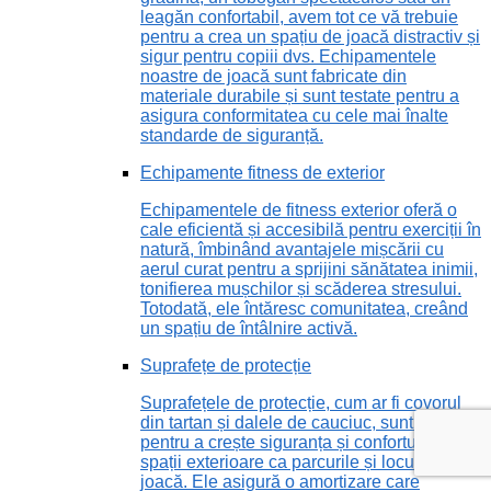
leagăn confortabil, avem tot ce vă trebuie
pentru a crea un spațiu de joacă distractiv și
sigur pentru copiii dvs. Echipamentele
noastre de joacă sunt fabricate din
materiale durabile și sunt testate pentru a
asigura conformitatea cu cele mai înalte
standarde de siguranță.
Echipamente fitness de exterior
Echipamentele de fitness exterior oferă o
cale eficientă și accesibilă pentru exerciții în
natură, îmbinând avantajele mișcării cu
aerul curat pentru a sprijini sănătatea inimii,
tonifierea mușchilor și scăderea stresului.
Totodată, ele întăresc comunitatea, creând
un spațiu de întâlnire activă.
Suprafețe de protecție
Suprafețele de protecție, cum ar fi covorul
din tartan și dalele de cauciuc, sunt vitale
pentru a crește siguranța și confortul în
spații exterioare ca parcurile și locurile de
joacă. Ele asigură o amortizare care