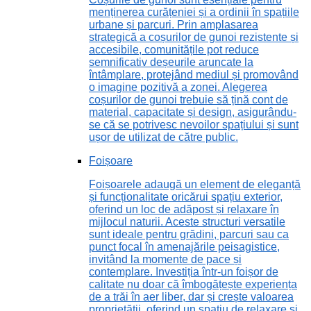
menținerea curățeniei și a ordinii în spațiile
urbane și parcuri. Prin amplasarea
strategică a coșurilor de gunoi rezistente și
accesibile, comunitățile pot reduce
semnificativ deșeurile aruncate la
întâmplare, protejând mediul și promovând
o imagine pozitivă a zonei. Alegerea
coșurilor de gunoi trebuie să țină cont de
material, capacitate și design, asigurându-
se că se potrivesc nevoilor spațiului și sunt
ușor de utilizat de către public.
Foișoare
Foișoarele adaugă un element de eleganță
și funcționalitate oricărui spațiu exterior,
oferind un loc de adăpost și relaxare în
mijlocul naturii. Aceste structuri versatile
sunt ideale pentru grădini, parcuri sau ca
punct focal în amenajările peisagistice,
invitând la momente de pace și
contemplare. Investiția într-un foișor de
calitate nu doar că îmbogățește experiența
de a trăi în aer liber, dar și crește valoarea
proprietății, oferind un spațiu de relaxare și