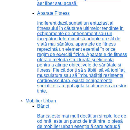
aer liber sau acasă.
Aparate Fitness
Indiferent dacă sunteți un entuziast al
fitnessului în căutarea ultimelor tendințe în
echipamente de antrenament sau un
începător determinat să adopte un stil de
viață mai sănătos, aparatele de fitness
reprezintă un element esențial în orice
regim de exerciții fizice. Aparatele de fitness
oferă o metodă structurată și eficientă
pentru a atinge obiectivele de sănătate și
fitness. Fie că doriți să slăbiți, să vă tonifiați
musculatura sau să îmbunătățiți rezistența
cardiovasculară, există echipamente
specifice care pot ajuta la atingerea acestor
ținte.
Mobilier Urban
Bănci
Banca este mai mult decât un simplu loc de
odihnă; este un punct de întâlnire, o piesă
de mobilier urban esențială care adaugă