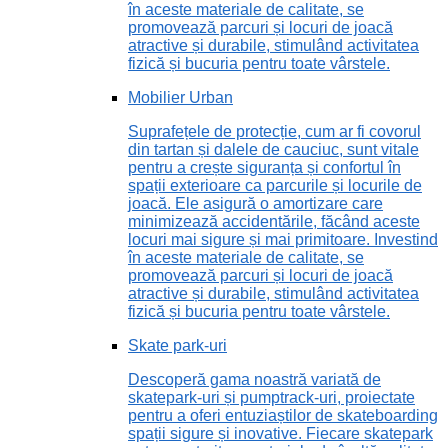
în aceste materiale de calitate, se
promovează parcuri și locuri de joacă
atractive și durabile, stimulând activitatea
fizică și bucuria pentru toate vârstele.
Mobilier Urban
Suprafețele de protecție, cum ar fi covorul
din tartan și dalele de cauciuc, sunt vitale
pentru a crește siguranța și confortul în
spații exterioare ca parcurile și locurile de
joacă. Ele asigură o amortizare care
minimizează accidentările, făcând aceste
locuri mai sigure și mai primitoare. Investind
în aceste materiale de calitate, se
promovează parcuri și locuri de joacă
atractive și durabile, stimulând activitatea
fizică și bucuria pentru toate vârstele.
Skate park-uri
Descoperă gama noastră variată de
skatepark-uri și pumptrack-uri, proiectate
pentru a oferi entuziaștilor de skateboarding
spații sigure și inovative. Fiecare skatepark