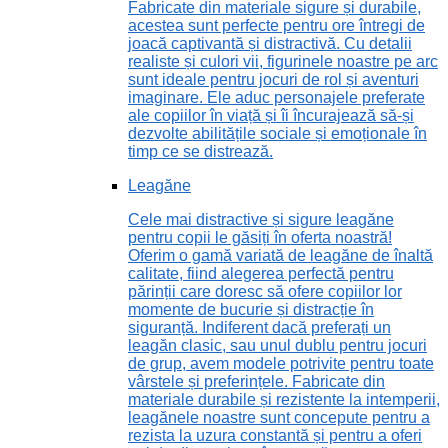
Fabricate din materiale sigure și durabile,
acestea sunt perfecte pentru ore întregi de
joacă captivantă și distractivă. Cu detalii
realiste și culori vii, figurinele noastre pe arc
sunt ideale pentru jocuri de rol și aventuri
imaginare. Ele aduc personajele preferate
ale copiilor în viață și îi încurajează să-și
dezvolte abilitățile sociale și emoționale în
timp ce se distrează.
Leagăne
Cele mai distractive și sigure leagăne
pentru copii le găsiți în oferta noastră!
Oferim o gamă variată de leagăne de înaltă
calitate, fiind alegerea perfectă pentru
părinții care doresc să ofere copiilor lor
momente de bucurie și distracție în
siguranță. Indiferent dacă preferați un
leagăn clasic, sau unul dublu pentru jocuri
de grup, avem modele potrivite pentru toate
vârstele și preferințele. Fabricate din
materiale durabile și rezistente la intemperii,
leagănele noastre sunt concepute pentru a
rezista la uzura constantă și pentru a oferi