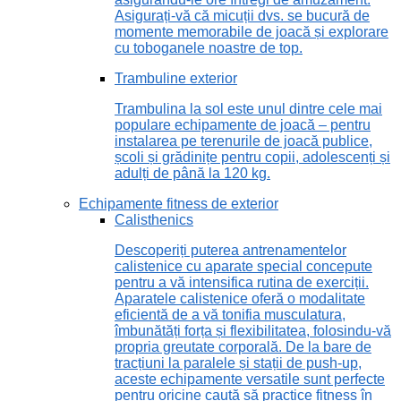
Asigurați-vă că micuții dvs. se bucură de
momente memorabile de joacă și explorare
cu toboganele noastre de top.
Trambuline exterior
Trambulina la sol este unul dintre cele mai
populare echipamente de joacă – pentru
instalarea pe terenurile de joacă publice,
școli și grădinițe pentru copii, adolescenți și
adulți de până la 120 kg.
Echipamente fitness de exterior
Calisthenics
Descoperiți puterea antrenamentelor
calistenice cu aparate special concepute
pentru a vă intensifica rutina de exerciții.
Aparatele calistenice oferă o modalitate
eficientă de a vă tonifia musculatura,
îmbunătăți forța și flexibilitatea, folosindu-vă
propria greutate corporală. De la bare de
tracțiuni la paralele și stații de push-up,
aceste echipamente versatile sunt perfecte
pentru oricine caută să practice fitness în