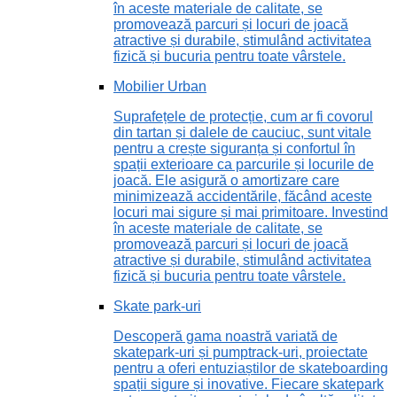
în aceste materiale de calitate, se
promovează parcuri și locuri de joacă
atractive și durabile, stimulând activitatea
fizică și bucuria pentru toate vârstele.
Mobilier Urban
Suprafețele de protecție, cum ar fi covorul
din tartan și dalele de cauciuc, sunt vitale
pentru a crește siguranța și confortul în
spații exterioare ca parcurile și locurile de
joacă. Ele asigură o amortizare care
minimizează accidentările, făcând aceste
locuri mai sigure și mai primitoare. Investind
în aceste materiale de calitate, se
promovează parcuri și locuri de joacă
atractive și durabile, stimulând activitatea
fizică și bucuria pentru toate vârstele.
Skate park-uri
Descoperă gama noastră variată de
skatepark-uri și pumptrack-uri, proiectate
pentru a oferi entuziaștilor de skateboarding
spații sigure și inovative. Fiecare skatepark