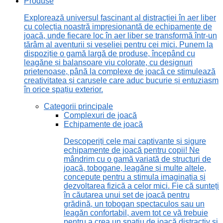
Produse
Explorează universul fascinant al distracției în aer liber
cu colecția noastră impresionantă de echipamente de
joacă, unde fiecare loc în aer liber se transformă într-un
tărâm al aventurii și veseliei pentru cei mici. Punem la
dispoziție o gamă largă de produse, începând cu
leagăne și balansoare viu colorate, cu designuri
prietenoase, până la complexe de joacă ce stimulează
creativitatea și carusele care aduc bucurie și entuziasm
în orice spațiu exterior.
Categorii principale
Complexuri de joacă
Echipamente de joacă
Descoperiți cele mai captivante și sigure
echipamente de joacă pentru copii! Ne
mândrim cu o gamă variată de structuri de
joacă, tobogane, leagăne și multe altele,
concepute pentru a stimula imaginația și
dezvoltarea fizică a celor mici. Fie că sunteți
în căutarea unui set de joacă pentru
grădină, un tobogan spectaculos sau un
leagăn confortabil, avem tot ce vă trebuie
pentru a crea un spațiu de joacă distractiv și