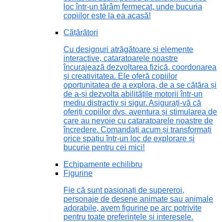
loc într-un tărâm fermecat, unde bucuria
copiilor este la ea acasă!
Cățărători
Cu designuri atrăgătoare și elemente
interactive, cataratoarele noastre
încurajează dezvoltarea fizică, coordonarea
și creativitatea. Ele oferă copiilor
oportunitatea de a explora, de a se cățăra și
de a-și dezvolta abilitățile motorii într-un
mediu distractiv și sigur. Asigurați-vă că
oferiți copiilor dvs. aventura și stimularea de
care au nevoie cu cataratoarele noastre de
încredere. Comandați acum și transformați
orice spațiu într-un loc de explorare și
bucurie pentru cei mici!
Echipamente echilibru
Figurine
Fie că sunt pasionați de supereroi,
personaje de desene animate sau animale
adorabile, avem figurine pe arc potrivite
pentru toate preferințele și interesele.