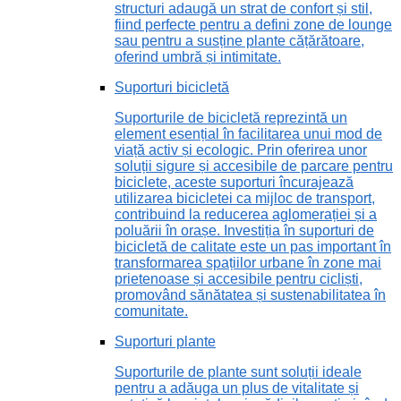
structuri adaugă un strat de confort și stil,
fiind perfecte pentru a defini zone de lounge
sau pentru a susține plante cățărătoare,
oferind umbră și intimitate.
Suporturi bicicletă
Suporturile de bicicletă reprezintă un
element esențial în facilitarea unui mod de
viață activ și ecologic. Prin oferirea unor
soluții sigure și accesibile de parcare pentru
biciclete, aceste suporturi încurajează
utilizarea bicicletei ca mijloc de transport,
contribuind la reducerea aglomerației și a
poluării în orașe. Investiția în suporturi de
bicicletă de calitate este un pas important în
transformarea spațiilor urbane în zone mai
prietenoase și accesibile pentru cicliști,
promovând sănătatea și sustenabilitatea în
comunitate.
Suporturi plante
Suporturile de plante sunt soluții ideale
pentru a adăuga un plus de vitalitate și