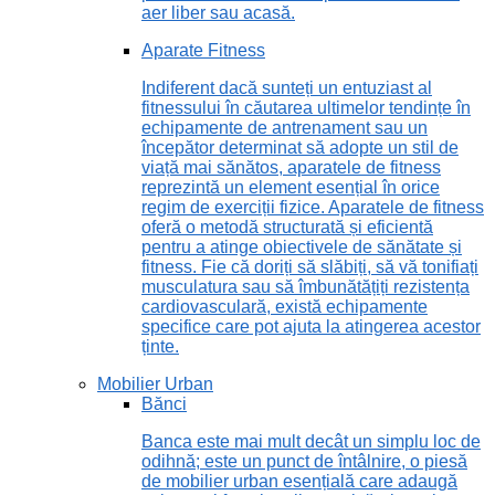
aer liber sau acasă.
Aparate Fitness
Indiferent dacă sunteți un entuziast al
fitnessului în căutarea ultimelor tendințe în
echipamente de antrenament sau un
începător determinat să adopte un stil de
viață mai sănătos, aparatele de fitness
reprezintă un element esențial în orice
regim de exerciții fizice. Aparatele de fitness
oferă o metodă structurată și eficientă
pentru a atinge obiectivele de sănătate și
fitness. Fie că doriți să slăbiți, să vă tonifiați
musculatura sau să îmbunătățiți rezistența
cardiovasculară, există echipamente
specifice care pot ajuta la atingerea acestor
ținte.
Mobilier Urban
Bănci
Banca este mai mult decât un simplu loc de
odihnă; este un punct de întâlnire, o piesă
de mobilier urban esențială care adaugă