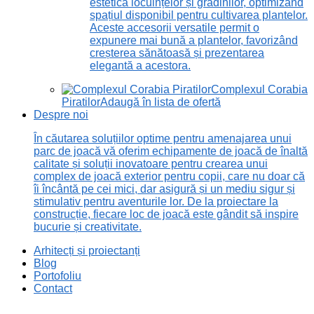
estetică locuințelor și grădinilor, optimizând
spațiul disponibil pentru cultivarea plantelor.
Aceste accesorii versatile permit o
expunere mai bună a plantelor, favorizând
creșterea sănătoasă și prezentarea
elegantă a acestora.
Complexul Corabia
Piratilor
Adaugă în lista de ofertă
Despre noi
În căutarea soluțiilor optime pentru amenajarea unui
parc de joacă vă oferim echipamente de joacă de înaltă
calitate și soluții inovatoare pentru crearea unui
complex de joacă exterior pentru copii, care nu doar că
îi încântă pe cei mici, dar asigură și un mediu sigur și
stimulativ pentru aventurile lor. De la proiectare la
construcție, fiecare loc de joacă este gândit să inspire
bucurie și creativitate.
Arhitecți și proiectanți
Blog
Portofoliu
Contact