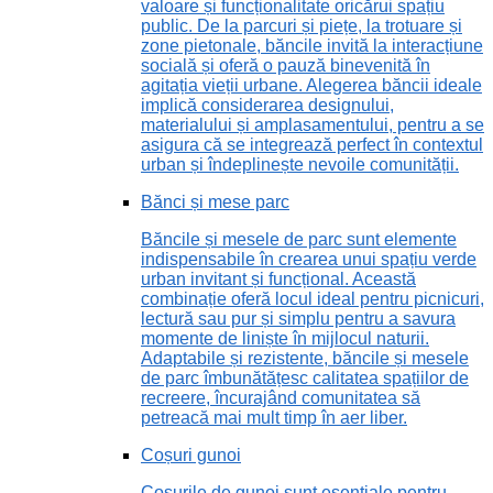
valoare și funcționalitate oricărui spațiu
public. De la parcuri și piețe, la trotuare și
zone pietonale, băncile invită la interacțiune
socială și oferă o pauză binevenită în
agitația vieții urbane. Alegerea băncii ideale
implică considerarea designului,
materialului și amplasamentului, pentru a se
asigura că se integrează perfect în contextul
urban și îndeplinește nevoile comunității.
Bănci și mese parc
Băncile și mesele de parc sunt elemente
indispensabile în crearea unui spațiu verde
urban invitant și funcțional. Această
combinație oferă locul ideal pentru picnicuri,
lectură sau pur și simplu pentru a savura
momente de liniște în mijlocul naturii.
Adaptabile și rezistente, băncile și mesele
de parc îmbunătățesc calitatea spațiilor de
recreere, încurajând comunitatea să
petreacă mai mult timp în aer liber.
Coșuri gunoi
Coșurile de gunoi sunt esențiale pentru