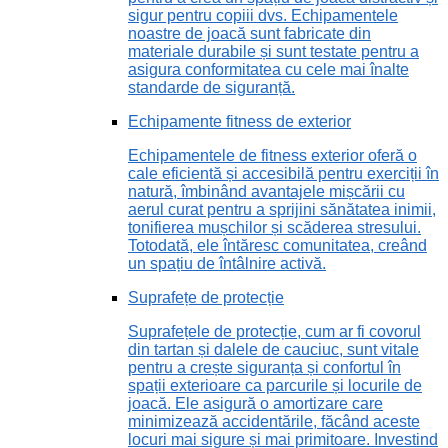
sigur pentru copiii dvs. Echipamentele
noastre de joacă sunt fabricate din
materiale durabile și sunt testate pentru a
asigura conformitatea cu cele mai înalte
standarde de siguranță.
Echipamente fitness de exterior
Echipamentele de fitness exterior oferă o
cale eficientă și accesibilă pentru exerciții în
natură, îmbinând avantajele mișcării cu
aerul curat pentru a sprijini sănătatea inimii,
tonifierea mușchilor și scăderea stresului.
Totodată, ele întăresc comunitatea, creând
un spațiu de întâlnire activă.
Suprafețe de protecție
Suprafețele de protecție, cum ar fi covorul
din tartan și dalele de cauciuc, sunt vitale
pentru a crește siguranța și confortul în
spații exterioare ca parcurile și locurile de
joacă. Ele asigură o amortizare care
minimizează accidentările, făcând aceste
locuri mai sigure și mai primitoare. Investind