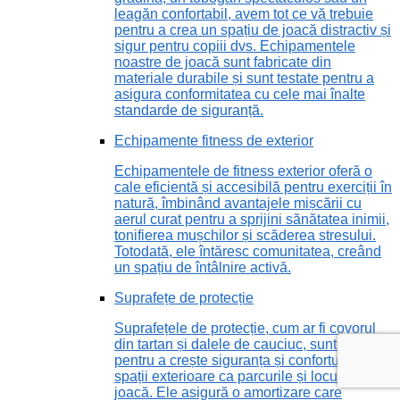
leagăn confortabil, avem tot ce vă trebuie
pentru a crea un spațiu de joacă distractiv și
sigur pentru copiii dvs. Echipamentele
noastre de joacă sunt fabricate din
materiale durabile și sunt testate pentru a
asigura conformitatea cu cele mai înalte
standarde de siguranță.
Echipamente fitness de exterior
Echipamentele de fitness exterior oferă o
cale eficientă și accesibilă pentru exerciții în
natură, îmbinând avantajele mișcării cu
aerul curat pentru a sprijini sănătatea inimii,
tonifierea mușchilor și scăderea stresului.
Totodată, ele întăresc comunitatea, creând
un spațiu de întâlnire activă.
Suprafețe de protecție
Suprafețele de protecție, cum ar fi covorul
din tartan și dalele de cauciuc, sunt vitale
pentru a crește siguranța și confortul în
spații exterioare ca parcurile și locurile de
joacă. Ele asigură o amortizare care