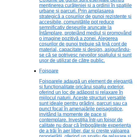
menținerea curățeniei și a ordinii în spațiile
urbane și parcuri. Prin amplasarea
strategică a coșurilor de gunoi rezistente și
accesibile, comunitățile pot reduce
semnificativ deșeurile aruncate la
întâmplare, protejând mediul și promovând
o imagine pozitivă a zonei. Alegerea
coșurilor de gunoi trebuie să țină cont de
material, capacitate și design, asigurându-
se că se potrivesc nevoilor spațiului și sunt
ușor de utilizat de către public.
Foișoare
Foișoarele adaugă un element de eleganță
și funcționalitate oricărui spațiu exterior,
oferind un loc de adăpost și relaxare în
mijlocul naturii. Aceste structuri versatile
sunt ideale pentru grădini, parcuri sau ca
punct focal în amenajările peisagistice,
invitând la momente de pace și
contemplare. Investiția într-un foișor de
calitate nu doar că îmbogățește experiența
de a trăi în aer liber, dar și crește valoarea
proprietății, oferind un spațiu de relaxare și