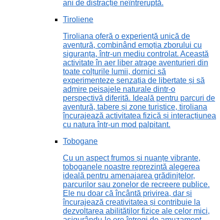
ani de distracție neîntreruptă.
Tiroliene
Tiroliana oferă o experiență unică de
aventură, combinând emoția zborului cu
siguranța, într-un mediu controlat. Această
activitate în aer liber atrage aventurieri din
toate colțurile lumii, dornici să
experimenteze senzația de libertate și să
admire peisajele naturale dintr-o
perspectivă diferită. Ideală pentru parcuri de
aventură, tabere și zone turistice, tiroliana
încurajează activitatea fizică și interacțiunea
cu natura într-un mod palpitant.
Tobogane
Cu un aspect frumos și nuanțe vibrante,
toboganele noastre reprezintă alegerea
ideală pentru amenajarea grădinițelor,
parcurilor sau zonelor de recreere publice.
Ele nu doar că încântă privirea, dar și
încurajează creativitatea și contribuie la
dezvoltarea abilităților fizice ale celor mici,
asigurându-le ore întregi de amuzament.