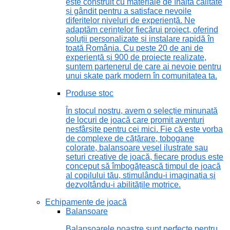
este construit cu materiale de înaltă calitate
și gândit pentru a satisface nevoile
diferitelor niveluri de experiență. Ne
adaptăm cerințelor fiecărui proiect, oferind
soluții personalizate și instalare rapidă în
toată România. Cu peste 20 de ani de
experiență și 900 de proiecte realizate,
suntem partenerul de care ai nevoie pentru
unui skate park modern în comunitatea ta.
Produse stoc
În stocul nostru, avem o selecție minunată
de locuri de joacă care promit aventuri
nesfârșite pentru cei mici. Fie că este vorba
de complexe de cățărare, tobogane
colorate, balansoare vesel ilustrate sau
seturi creative de joacă, fiecare produs este
conceput să îmbogățească timpul de joacă
al copilului tău, stimulându-i imaginația și
dezvoltându-i abilitățile motrice.
Echipamente de joacă
Balansoare
Balansoarele noastre sunt perfecte pentru