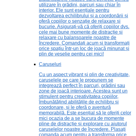
utilizare în grădini, parcuri sau chiar în
interior. Ele sunt esențiale pentru
dezvoltarea echilibrului și a coordonării și
oferă copiilor o senzație de relaxare și
bucurie. Asigurați-vă că oferiți copiilor dvs.
cele mai bune momente de distracție și
relaxare cu balansoarele noastre de
încredere. Comandați acum și transformați
orice spațiu într-un loc de joacă minunat și
plin de veselie pentru cei mici!
Caruseluri
Cu un aspect vibrant și plin de creativitate,
caruselele pe care le propunem se
integrează perfect în parcuri, grădini sau
zone de joacă interioare. Acestea sunt un
stimulent pentru creativitatea copiilor,
îmbunătățind abilitățile de echilibru și
coordonare, și le oferă o aventură
memorabilă. Este esențial să le oferiți celor
mici ocazia de a se bucura de momente
pline de distracție și explorare cu ajutorul
caruselelor noastre de încredere. Plasați
comanda acum pentru a transforma orice