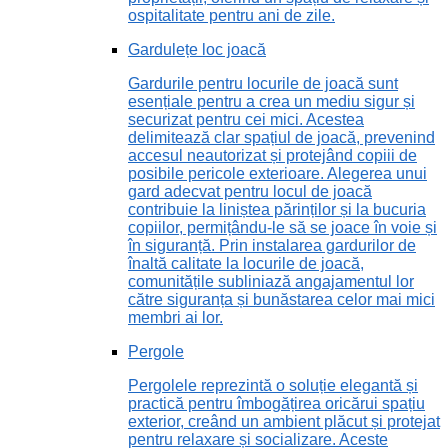
ospitalitate pentru ani de zile.
Gardulețe loc joacă
Gardurile pentru locurile de joacă sunt
esențiale pentru a crea un mediu sigur și
securizat pentru cei mici. Acestea
delimitează clar spațiul de joacă, prevenind
accesul neautorizat și protejând copiii de
posibile pericole exterioare. Alegerea unui
gard adecvat pentru locul de joacă
contribuie la liniștea părinților și la bucuria
copiilor, permițându-le să se joace în voie și
în siguranță. Prin instalarea gardurilor de
înaltă calitate la locurile de joacă,
comunitățile subliniază angajamentul lor
către siguranța și bunăstarea celor mai mici
membri ai lor.
Pergole
Pergolele reprezintă o soluție elegantă și
practică pentru îmbogățirea oricărui spațiu
exterior, creând un ambient plăcut și protejat
pentru relaxare și socializare. Aceste