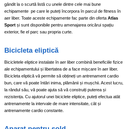
gândit la o scurtă listă cu unele dintre cele mai bune
echipamente pe care le puteți încorpora în parcul de fitness în
aer liber. Toate aceste echipamente fac parte din oferta
Atlas
Sport
și sunt disponibile pentru amenajarea oricărui spațiu
exterior, fie el parc sau propria curte.
Bicicleta eliptică
Bicicletele eliptice instalate în aer liber combină beneficiile fizice
ale echipamentului și libertatea de a face mișcare în aer liber.
Bicicleta eliptică vă permite să obțineți un antrenament cardio
bun, care vă poate întări inima, plămânii și mușchii. Acest lucru,
la rândul său, vă poate ajuta să vă construiți puterea și
rezistența. Cu ajutorul unei biciclete eliptice, puteți efectua atât
antrenamente la intervale de mare intensitate, cât și
antrenamente cardio constante.
Aparat pentru șold