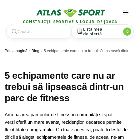
CONSTRUCȚII SPORTIVE & LOCURI DE JOACĂ
Lista mea
0
de ofertă
Skip
Skip
Prima pagină
/
Blog
/
5 echipamente care nu ar trebui să lipsească dintr-un parc de fitness
to
to
navigation
content
5 echipamente care nu ar
trebui să lipsească dintr-un
parc de fitness
Amenajarea parcurilor de fitness în comunități și spații
verzi oferă un mare avantaj rezidenților, deoarece permite
flexibilitatea programului. Cu toate acestea, poate fi destul de
dificil să alegeți echipamentele de fitness, de aceea, ne-am