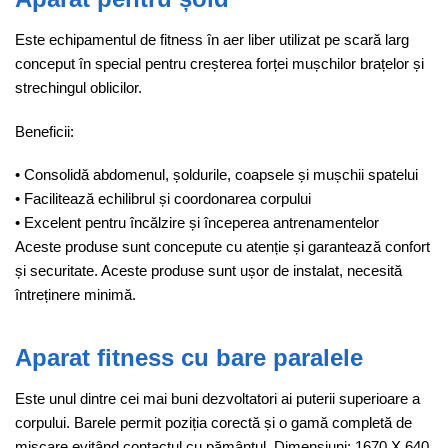
Este echipamentul de fitness în aer liber utilizat pe scară larg
conceput în special pentru creșterea forței mușchilor brațelor și
strechingul oblicilor.
Beneficii:
• Consolidă abdomenul, șoldurile, coapsele și mușchii spatelui
• Facilitează echilibrul și coordonarea corpului
• Excelent pentru încălzire și începerea antrenamentelor
Aceste produse sunt concepute cu atenție și garantează confort
și securitate. Aceste produse sunt ușor de instalat, necesită
întreținere minimă.
Aparat fitness cu bare paralele
Este unul dintre cei mai buni dezvoltatori ai puterii superioare a
corpului. Barele permit poziția corectă și o gamă completă de
mișcare evitând contactul cu pământul. Dimensiuni: 1670 X 640