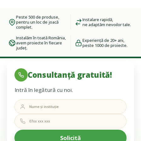
Peste 500 de produse,
Instalare rapidă,
pentru un loc de joacă
ne adaptăm nevoilor tale.
complet.
Instalăm în toată România,
Experiență de 20+ ani,
avem proiecte în fiecare
peste 1000 de proiecte.
județ.
Consultanță gratuită!
Intră în legătură cu noi.