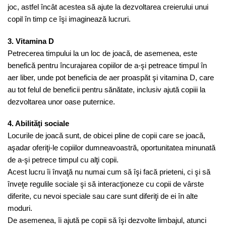
joc, astfel încât acestea să ajute la dezvoltarea creierului unui
copil în timp ce îşi imaginează lucruri.
3. Vitamina D
Petrecerea timpului la un loc de joacă, de asemenea, este
benefică pentru încurajarea copiilor de a-şi petreace timpul în
aer liber, unde pot beneficia de aer proaspăt şi vitamina D, care
au tot felul de beneficii pentru sănătate, inclusiv ajută copiii la
dezvoltarea unor oase puternice.
4. Abilităţi sociale
Locurile de joacă sunt, de obicei pline de copii care se joacă,
aşadar oferiţi-le copiilor dumneavoastră, oportunitatea minunată
de a-şi petrece timpul cu alţi copii.
Acest lucru îi învaţă nu numai cum să îşi facă prieteni, ci şi să
înveţe regulile sociale şi să interacţioneze cu copii de vârste
diferite, cu nevoi speciale sau care sunt diferiţi de ei în alte
moduri.
De asemenea, îi ajută pe copii să îşi dezvolte limbajul, atunci