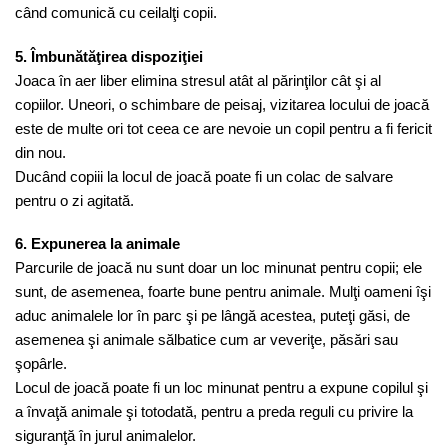
când comunică cu ceilalţi copii.
5. Îmbunătăţirea dispoziţiei
Joaca în aer liber elimina stresul atât al părinţilor cât şi al
copiilor. Uneori, o schimbare de peisaj, vizitarea locului de joacă
este de multe ori tot ceea ce are nevoie un copil pentru a fi fericit
din nou.
Ducând copiii la locul de joacă poate fi un colac de salvare
pentru o zi agitată.
6. Expunerea la animale
Parcurile de joacă nu sunt doar un loc minunat pentru copii; ele
sunt, de asemenea, foarte bune pentru animale. Mulţi oameni îşi
aduc animalele lor în parc şi pe lângă acestea, puteţi găsi, de
asemenea şi animale sălbatice cum ar veveriţe, păsări sau
şopârle.
Locul de joacă poate fi un loc minunat pentru a expune copilul şi
a învaţă animale şi totodată, pentru a preda reguli cu privire la
siguranţă în jurul animalelor.