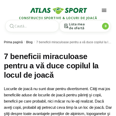
CONSTRUCȚII SPORTIVE & LOCURI DE JOACĂ
Lista mea
0
de ofertă
Skip
Skip
Prima pagină
/
Blog
/
7 beneficii miraculoase pentru a vă duce copilul la locul de joacă
to
to
navigation
content
7 beneficii miraculoase
pentru a vă duce copilul la
locul de joacă
Locurile de joacă nu sunt doar pentru divertisment. Citiţi mai jos
beneficiile aduse de locurile de joacă pentru părinţi şi copii,
beneficii pe care probabil, nici măcar nu le-aţi realizat. Dacă
aveţi copii, probabil aţi petrecut ceva timp la un loc de joacă. Dar
ştiţi despre toate avantajele pereţilor de alpinism, topoganelor şi