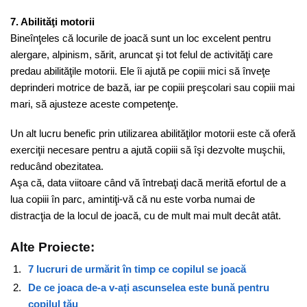
7. Abilităţi motorii
Bineînţeles că locurile de joacă sunt un loc excelent pentru
alergare, alpinism, sărit, aruncat şi tot felul de activităţi care
predau abilităţile motorii. Ele îi ajută pe copiii mici să înveţe
deprinderi motrice de bază, iar pe copiii preşcolari sau copiii mai
mari, să ajusteze aceste competenţe.
Un alt lucru benefic prin utilizarea abilităţilor motorii este că oferă
exerciţii necesare pentru a ajută copiii să îşi dezvolte muşchii,
reducând obezitatea.
Aşa că, data viitoare când vă întrebaţi dacă merită efortul de a
lua copiii în parc, amintiţi-vă că nu este vorba numai de
distracţia de la locul de joacă, cu de mult mai mult decât atât.
Alte Proiecte:
7 lucruri de urmărit în timp ce copilul se joacă
De ce joaca de-a v-ați ascunselea este bună pentru
copilul tău