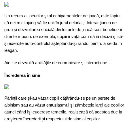
Un recurs al locurilor şi al echipamentelor de joacă, este faptul
că cei mici ajung să fie unii în jurul celorlalţi. Interacţiunea de
grup şi dezvoltarea socială din locurile de joacă sunt benefice în
diferite moduri: de exemplu, copiii învaţă cum să ia decizii şi să-
şi exercite auto-controlul aşteptându-şi rândul pentru a se da în
leagăn.
Aici se dezvoltă abilităţile de comunicare şi interacţiune.
Încrederea în sine
Părinţii care şi-au văzut copiii căţărându-se pe un perete de
alpinism sau au văzut entuziasmul şi zâmbetele largi ale copiilor
atunci când îşi cuceresc temerile, realizează că acestea duc la
creşterea încrederii şi respectului de sine al copiilor.