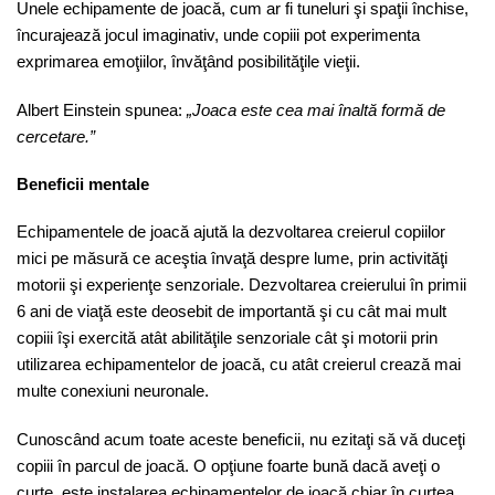
Unele echipamente de joacă, cum ar fi tuneluri şi spaţii închise,
încurajează jocul imaginativ, unde copiii pot experimenta
exprimarea emoţiilor, învăţând posibilităţile vieţii.
Albert Einstein spunea:
„Joaca este cea mai înaltă formă de
cercetare.”
Beneficii mentale
Echipamentele de joacă ajută la dezvoltarea creierul copiilor
mici pe măsură ce aceştia învaţă despre lume, prin activităţi
motorii şi experienţe senzoriale. Dezvoltarea creierului în primii
6 ani de viaţă este deosebit de importantă şi cu cât mai mult
copiii îşi exercită atât abilităţile senzoriale cât şi motorii prin
utilizarea echipamentelor de joacă, cu atât creierul crează mai
multe conexiuni neuronale.
Cunoscând acum toate aceste beneficii, nu ezitaţi să vă duceţi
copiii în parcul de joacă. O opţiune foarte bună dacă aveţi o
curte, este instalarea echipamentelor de joacă chiar în curtea