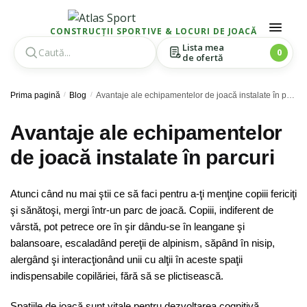
CONSTRUCȚII SPORTIVE & LOCURI DE JOACĂ
Lista mea
0
de ofertă
Skip
Skip
Prima pagină
/
Blog
/
Avantaje ale echipamentelor de joacă instalate în parcuri
to
to
navigation
content
Avantaje ale echipamentelor
de joacă instalate în parcuri
Atunci când nu mai ştii ce să faci pentru a-ţi menţine copiii fericiţi
şi sănătoşi, mergi într-un parc de joacă. Copiii, indiferent de
vârstă, pot petrece ore în şir dându-se în leangane şi
balansoare, escaladând pereţii de alpinism, săpând în nisip,
alergând şi interacţionând unii cu alţii în aceste spaţii
indispensabile copilăriei, fără să se plictisească.
Spaţiile de joacă sunt vitale pentru dezvoltarea cognitivă,