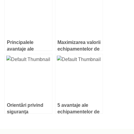
Principalele
Maximizarea valorii
avantaje ale
echipamentelor de
pardoselilor din
joacă
cauciuc
Orientări privind
5 avantaje ale
siguranţa
echipamentelor de
echipamentelor de
joacă instalate în
joacă din parcuri
școli