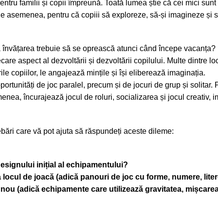
ntru familii și copii împreună. Toată lumea știe că cei mici sunt 
 de asemenea, pentru că copiii să exploreze, să-și imagineze și s
că învățarea trebuie să se oprească atunci când începe vacanța?
care aspect al dezvoltării și dezvoltării copilului. Multe dintre l
le copiilor, le angajează mințile și își eliberează imaginația.
oportunități de joc paralel, precum și de jocuri de grup și solitar.
enea, încurajează jocul de roluri, socializarea și jocul creativ, i
bări care vă pot ajuta să răspundeți aceste dileme:
esignului inițial al echipamentului?
 locul de joacă (adică panouri de joc cu forme, numere, liter
 nou (adică echipamente care utilizează gravitatea, mișcarea