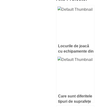
Locurile de joacă
cu echipamente din
plastic sunt cele
mai sigure pentru
copii
Care sunt diferitele
tipuri de suprafețe
pentru locurile de