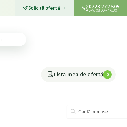
0728 272 505
Solicită ofertă
L–V: 08:00 – 16:30
Lista mea de ofertă
0
Caută
după: