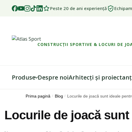
Peste 20 de ani experiență
Echipame
CONSTRUCȚII SPORTIVE & LOCURI DE JO
Produse
Despre noi
Arhitecți și proiectanț
Skip
Skip
Prima pagină
/
Blog
/
Locurile de joacă sunt ideale pentr
to
to
navigation
content
Locurile de joacă sunt 