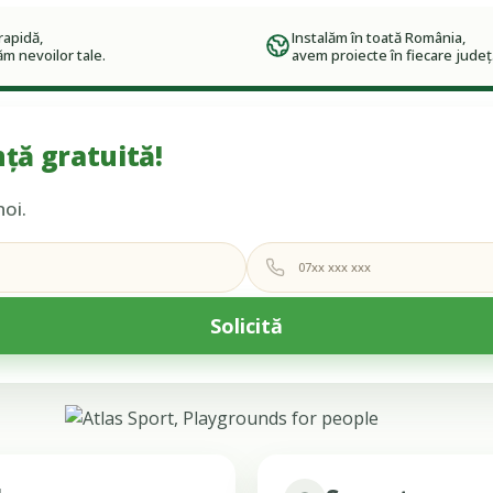
rapidă,
Instalăm în toată România,
m nevoilor tale.
avem proiecte în fiecare județ
ță gratuită!
noi.