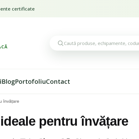
nte certificate
ACĂ
i
Blog
Portofoliu
Contact
u învățare
ideale pentru învățare