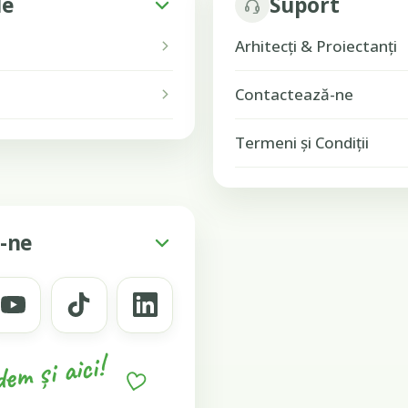
le
Suport
Arhitecți & Proiectanți
Contactează-ne
Termeni și Condiții
-ne
em și aici!