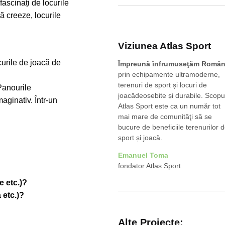
fascinați de locurile
ă creeze, locurile
Viziunea Atlas Sport
ocurile de joacă de
Împreună înfrumuseţăm Român
prin echipamente ultramoderne,
terenuri de sport și locuri de
 Panourile
joacădeosebite și durabile. Scopu
maginativ. Într-un
Atlas Sport este ca un număr tot
mai mare de comunităţi să se
bucure de beneficiile terenurilor 
sport și joacă.
Emanuel Toma
fondator Atlas Sport
e etc.)?
 etc.)?
Alte Proiecte: