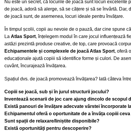
Nu este un secret, că locurile de joacă sunt locuri excelente pe
de joacă, adoră să alerge, să se cățere și să se învârtă. Dar,
de joacă sunt, de asemenea, locuri ideale pentru învățare.
În timpul școlii, copii au nevoie de o pauză, dar cine spune 
La
Atlas Sport
, înțelegem modul în care jocul influențează fie
astăzi prezintă produse creative, de top, care provoacă corpuri
Echipamentele și complexele de joacă Atlas Sport
, oferă 
educaționale ajută copiii să identifice forme și culori. De asem
cuvânt, încurajează învățarea.
Spațiul dvs. de joacă promovează învățarea? Iată câteva între
Copiii se joacă, sub și în jurul structurii jocului?
Inventează scenarii de joc care ajung dincolo de scopul d
Există panouri de învățare adecvate vârstei încorporate la
Echipamentul oferă o oportunitate de a învăța copiii ceva
Sunt spații de relaxare/liniștite disponibile?
Există oportunități pentru descoperire?