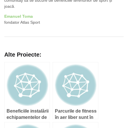
comunităţi să se bucure de beneficiile terenurilor de sport și
joacă.
Emanuel Toma
fondator Atlas Sport
Alte Proiecte:
Beneficiile instalării
Parcurile de fitness
echipamentelor de
în aer liber sunt în
fitness în parcurile
trend