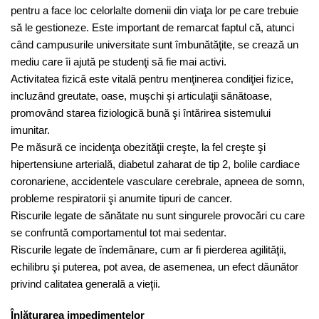
pentru a face loc celorlalte domenii din viaţa lor pe care trebuie
să le gestioneze. Este important de remarcat faptul că, atunci
când campusurile universitate sunt îmbunătăţite, se crează un
mediu care îi ajută pe studenţi să fie mai activi.
Activitatea fizică este vitală pentru menţinerea condiţiei fizice,
incluzând greutate, oase, muşchi şi articulaţii sănătoase,
promovând starea fiziologică bună şi întărirea sistemului
imunitar.
Pe măsură ce incidenţa obezităţii creşte, la fel creşte şi
hipertensiune arterială, diabetul zaharat de tip 2, bolile cardiace
coronariene, accidentele vasculare cerebrale, apneea de somn,
probleme respiratorii şi anumite tipuri de cancer.
Riscurile legate de sănătate nu sunt singurele provocări cu care
se confruntă comportamentul tot mai sedentar.
Riscurile legate de îndemânare, cum ar fi pierderea agilităţii,
echilibru şi puterea, pot avea, de asemenea, un efect dăunător
privind calitatea generală a vieţii.
Înlăturarea impedimentelor