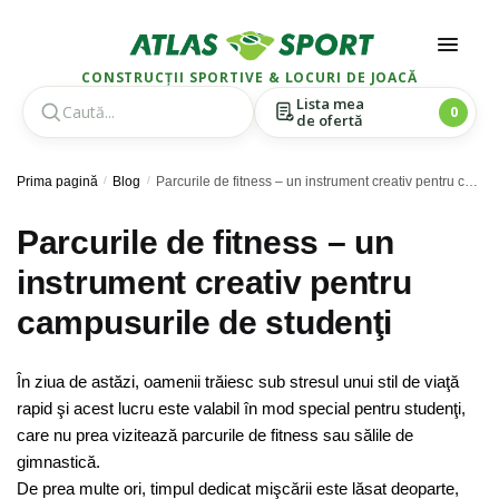
CONSTRUCȚII SPORTIVE & LOCURI DE JOACĂ
Lista mea
0
de ofertă
Skip
Skip
Prima pagină
/
Blog
/
Parcurile de fitness – un instrument creativ pentru campusurile de studenţi
to
to
navigation
content
Parcurile de fitness – un
instrument creativ pentru
campusurile de studenţi
În ziua de astăzi, oamenii trăiesc sub stresul unui stil de viaţă
rapid şi acest lucru este valabil în mod special pentru studenţi,
care nu prea vizitează parcurile de fitness sau sălile de
gimnastică.
De prea multe ori, timpul dedicat mişcării este lăsat deoparte,