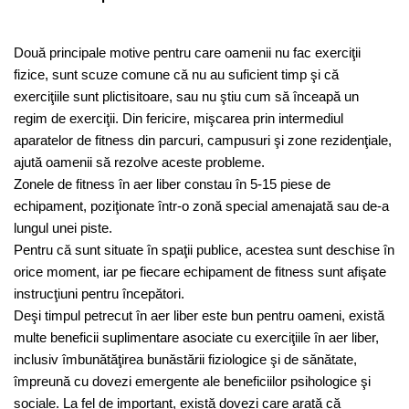
Două principale motive pentru care oamenii nu fac exerciţii
fizice, sunt scuze comune că nu au suficient timp şi că
exerciţiile sunt plictisitoare, sau nu ştiu cum să înceapă un
regim de exerciţii. Din fericire, mişcarea prin intermediul
aparatelor de fitness din parcuri, campusuri şi zone rezidenţiale,
ajută oamenii să rezolve aceste probleme.
Zonele de fitness în aer liber constau în 5-15 piese de
echipament, poziţionate într-o zonă special amenajată sau de-a
lungul unei piste.
Pentru că sunt situate în spaţii publice, acestea sunt deschise în
orice moment, iar pe fiecare echipament de fitness sunt afişate
instrucţiuni pentru începători.
Deşi timpul petrecut în aer liber este bun pentru oameni, există
multe beneficii suplimentare asociate cu exerciţiile în aer liber,
inclusiv îmbunătăţirea bunăstării fiziologice şi de sănătate,
împreună cu dovezi emergente ale beneficiilor psihologice şi
sociale. La fel de important, există dovezi care arată că