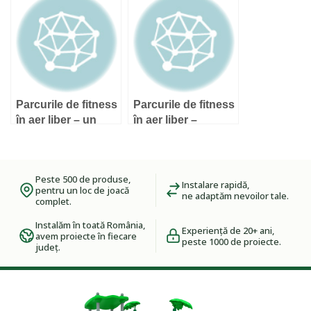
publice
Parcurile de fitness
Parcurile de fitness
în aer liber – un
în aer liber –
beneficiu pentru
promovarea
adulţi
sănătăţii
comunităţii prin
Peste 500 de produse,
creşterea activităţii
Instalare rapidă,
pentru un loc de joacă
ne adaptăm nevoilor tale.
fizice
complet.
Instalăm în toată România,
Experiență de 20+ ani,
avem proiecte în fiecare
peste 1000 de proiecte.
județ.