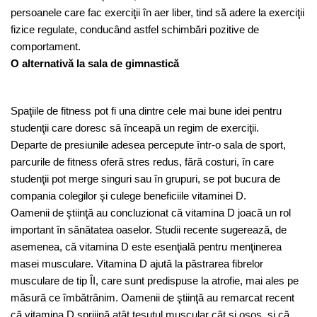
persoanele care fac exerciţii în aer liber, tind să adere la exerciţii
fizice regulate, conducând astfel schimbări pozitive de
comportament.
O alternativă la sala de gimnastică
Spaţiile de fitness pot fi una dintre cele mai bune idei pentru
studenţii care doresc să înceapă un regim de exerciţii.
Departe de presiunile adesea percepute într-o sala de sport,
parcurile de fitness oferă stres redus, fără costuri, în care
studenţii pot merge singuri sau în grupuri, se pot bucura de
compania colegilor şi culege beneficiile vitaminei D.
Oamenii de ştiinţă au concluzionat că vitamina D joacă un rol
important în sănătatea oaselor. Studii recente sugerează, de
asemenea, că vitamina D este esenţială pentru menţinerea
masei musculare. Vitamina D ajută la păstrarea fibrelor
musculare de tip ÎI, care sunt predispuse la atrofie, mai ales pe
măsură ce îmbătrânim. Oamenii de ştiinţă au remarcat recent
că vitamina D sprijină atât ţesutul muscular cât şi osos, şi că