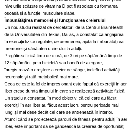
nivelurile scăzute de vitamina D pot fi asociate cu formarea
osoasă şi a funcţiei musculare slabe.
Îmbunătăţirea memoriei şi funcţionarea creierului
Un nou studiu realizat de cercetătorii de la Centrul BrainHealth
de la Universitatea din Texas, Dallas, a constatat că angajarea
în exerciţii fizice regulate, de asemenea, ajută la îmbunătăţirea
memoriei şi sănătatea creierului la adulţi.
Pregătirea fizică timp de o oră, de 3 ori pe săptămână timp de
12 săptămâni, pe o bicicletă sau bandă de alergare,
înregistrează o creştere a creier de sânge, indicând activităţi
neuronale şi rată metabolică mai mare.
Ceea ce este la fel de impresionant este faptul că exerciţii în aer
liber cresc durata timpului în care se realizează activitate fizică.
Un studiu a constatat, în mod obiectiv, că cei care au făcut
exerciţii în aer liber au făcut acest lucru pentru perioade mai
lungi şi mai dese decât cei care se antrenează în interior.
Atunci când se proiectează parcuri de fitness pentru adulţi în aer
liber, este important să se gândească la crearea de oportunităţi