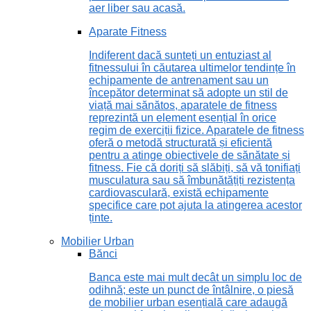
aer liber sau acasă.
Aparate Fitness
Indiferent dacă sunteți un entuziast al
fitnessului în căutarea ultimelor tendințe în
echipamente de antrenament sau un
începător determinat să adopte un stil de
viață mai sănătos, aparatele de fitness
reprezintă un element esențial în orice
regim de exerciții fizice. Aparatele de fitness
oferă o metodă structurată și eficientă
pentru a atinge obiectivele de sănătate și
fitness. Fie că doriți să slăbiți, să vă tonifiați
musculatura sau să îmbunătățiți rezistența
cardiovasculară, există echipamente
specifice care pot ajuta la atingerea acestor
ținte.
Mobilier Urban
Bănci
Banca este mai mult decât un simplu loc de
odihnă; este un punct de întâlnire, o piesă
de mobilier urban esențială care adaugă