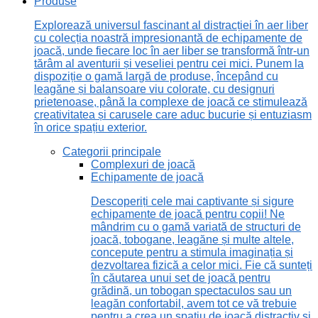
Produse
Explorează universul fascinant al distracției în aer liber
cu colecția noastră impresionantă de echipamente de
joacă, unde fiecare loc în aer liber se transformă într-un
tărâm al aventurii și veseliei pentru cei mici. Punem la
dispoziție o gamă largă de produse, începând cu
leagăne și balansoare viu colorate, cu designuri
prietenoase, până la complexe de joacă ce stimulează
creativitatea și carusele care aduc bucurie și entuziasm
în orice spațiu exterior.
Categorii principale
Complexuri de joacă
Echipamente de joacă
Descoperiți cele mai captivante și sigure
echipamente de joacă pentru copii! Ne
mândrim cu o gamă variată de structuri de
joacă, tobogane, leagăne și multe altele,
concepute pentru a stimula imaginația și
dezvoltarea fizică a celor mici. Fie că sunteți
în căutarea unui set de joacă pentru
grădină, un tobogan spectaculos sau un
leagăn confortabil, avem tot ce vă trebuie
pentru a crea un spațiu de joacă distractiv și