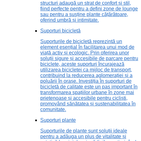
structuri adaugă un strat de confort și stil,
fiind perfecte pentru a defini zone de lounge
sau pentru a susține plante cățărătoare,
oferind umbră și intimitate.
Suporturi bicicletă
Suporturile de bicicletă reprezintă un
element esențial în facilitarea unui mod de
viață activ și ecologic. Prin oferirea unor
soluții sigure și accesibile de parcare pentru
biciclete, aceste suporturi încurajează
utilizarea bicicletei ca mijloc de transport,
contribuind la reducerea aglomerației și a
poluării în orașe. Investiția în suporturi de
bicicletă de calitate este un pas important în
transformarea spațiilor urbane în zone mai
prietenoase și accesibile pentru cicliști,
promovând sănătatea și sustenabilitatea în
comunitate.
Suporturi plante
Suporturile de plante sunt soluții ideale
pentru a adăuga un plus de vitalitate și