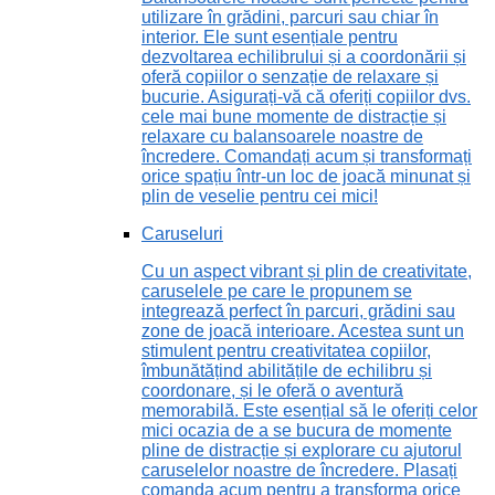
utilizare în grădini, parcuri sau chiar în
interior. Ele sunt esențiale pentru
dezvoltarea echilibrului și a coordonării și
oferă copiilor o senzație de relaxare și
bucurie. Asigurați-vă că oferiți copiilor dvs.
cele mai bune momente de distracție și
relaxare cu balansoarele noastre de
încredere. Comandați acum și transformați
orice spațiu într-un loc de joacă minunat și
plin de veselie pentru cei mici!
Caruseluri
Cu un aspect vibrant și plin de creativitate,
caruselele pe care le propunem se
integrează perfect în parcuri, grădini sau
zone de joacă interioare. Acestea sunt un
stimulent pentru creativitatea copiilor,
îmbunătățind abilitățile de echilibru și
coordonare, și le oferă o aventură
memorabilă. Este esențial să le oferiți celor
mici ocazia de a se bucura de momente
pline de distracție și explorare cu ajutorul
caruselelor noastre de încredere. Plasați
comanda acum pentru a transforma orice