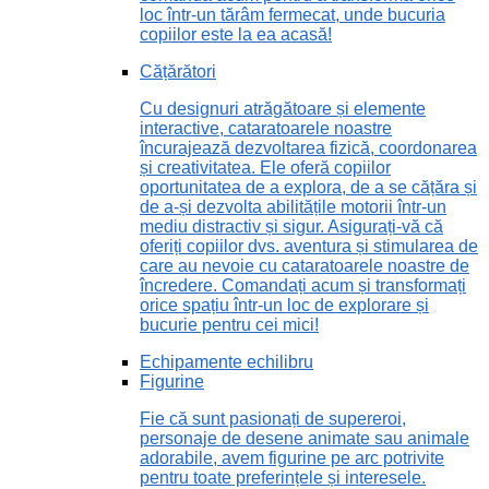
loc într-un tărâm fermecat, unde bucuria
copiilor este la ea acasă!
Cățărători
Cu designuri atrăgătoare și elemente
interactive, cataratoarele noastre
încurajează dezvoltarea fizică, coordonarea
și creativitatea. Ele oferă copiilor
oportunitatea de a explora, de a se cățăra și
de a-și dezvolta abilitățile motorii într-un
mediu distractiv și sigur. Asigurați-vă că
oferiți copiilor dvs. aventura și stimularea de
care au nevoie cu cataratoarele noastre de
încredere. Comandați acum și transformați
orice spațiu într-un loc de explorare și
bucurie pentru cei mici!
Echipamente echilibru
Figurine
Fie că sunt pasionați de supereroi,
personaje de desene animate sau animale
adorabile, avem figurine pe arc potrivite
pentru toate preferințele și interesele.