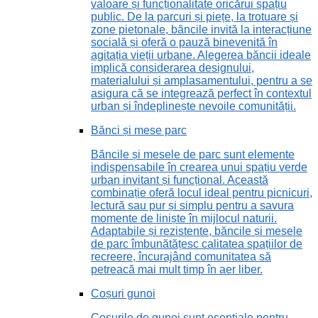
valoare și funcționalitate oricărui spațiu
public. De la parcuri și piețe, la trotuare și
zone pietonale, băncile invită la interacțiune
socială și oferă o pauză binevenită în
agitația vieții urbane. Alegerea băncii ideale
implică considerarea designului,
materialului și amplasamentului, pentru a se
asigura că se integrează perfect în contextul
urban și îndeplinește nevoile comunității.
Bănci și mese parc
Băncile și mesele de parc sunt elemente
indispensabile în crearea unui spațiu verde
urban invitant și funcțional. Această
combinație oferă locul ideal pentru picnicuri,
lectură sau pur și simplu pentru a savura
momente de liniște în mijlocul naturii.
Adaptabile și rezistente, băncile și mesele
de parc îmbunătățesc calitatea spațiilor de
recreere, încurajând comunitatea să
petreacă mai mult timp în aer liber.
Coșuri gunoi
Coșurile de gunoi sunt esențiale pentru