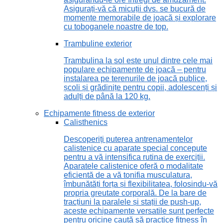
Asigurați-vă că micuții dvs. se bucură de
momente memorabile de joacă și explorare
cu toboganele noastre de top.
Trambuline exterior
Trambulina la sol este unul dintre cele mai
populare echipamente de joacă – pentru
instalarea pe terenurile de joacă publice,
școli și grădinițe pentru copii, adolescenți și
adulți de până la 120 kg.
Echipamente fitness de exterior
Calisthenics
Descoperiți puterea antrenamentelor
calistenice cu aparate special concepute
pentru a vă intensifica rutina de exerciții.
Aparatele calistenice oferă o modalitate
eficientă de a vă tonifia musculatura,
îmbunătăți forța și flexibilitatea, folosindu-vă
propria greutate corporală. De la bare de
tracțiuni la paralele și stații de push-up,
aceste echipamente versatile sunt perfecte
pentru oricine caută să practice fitness în