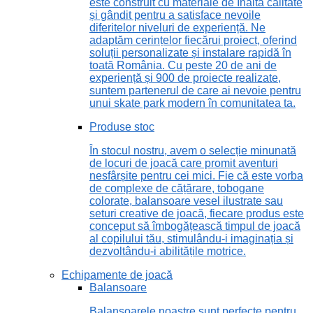
este construit cu materiale de înaltă calitate
și gândit pentru a satisface nevoile
diferitelor niveluri de experiență. Ne
adaptăm cerințelor fiecărui proiect, oferind
soluții personalizate și instalare rapidă în
toată România. Cu peste 20 de ani de
experiență și 900 de proiecte realizate,
suntem partenerul de care ai nevoie pentru
unui skate park modern în comunitatea ta.
Produse stoc
În stocul nostru, avem o selecție minunată
de locuri de joacă care promit aventuri
nesfârșite pentru cei mici. Fie că este vorba
de complexe de cățărare, tobogane
colorate, balansoare vesel ilustrate sau
seturi creative de joacă, fiecare produs este
conceput să îmbogățească timpul de joacă
al copilului tău, stimulându-i imaginația și
dezvoltându-i abilitățile motrice.
Echipamente de joacă
Balansoare
Balansoarele noastre sunt perfecte pentru