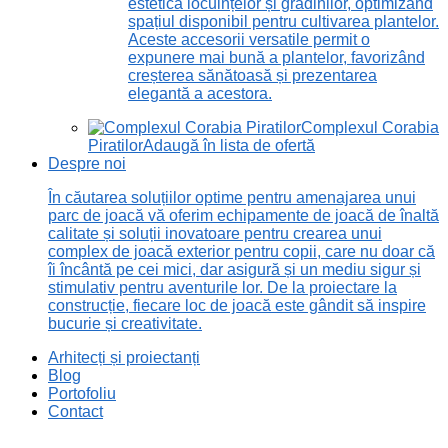
estetică locuințelor și grădinilor, optimizând
spațiul disponibil pentru cultivarea plantelor.
Aceste accesorii versatile permit o
expunere mai bună a plantelor, favorizând
creșterea sănătoasă și prezentarea
elegantă a acestora.
Complexul Corabia
Piratilor
Adaugă în lista de ofertă
Despre noi
În căutarea soluțiilor optime pentru amenajarea unui
parc de joacă vă oferim echipamente de joacă de înaltă
calitate și soluții inovatoare pentru crearea unui
complex de joacă exterior pentru copii, care nu doar că
îi încântă pe cei mici, dar asigură și un mediu sigur și
stimulativ pentru aventurile lor. De la proiectare la
construcție, fiecare loc de joacă este gândit să inspire
bucurie și creativitate.
Arhitecți și proiectanți
Blog
Portofoliu
Contact