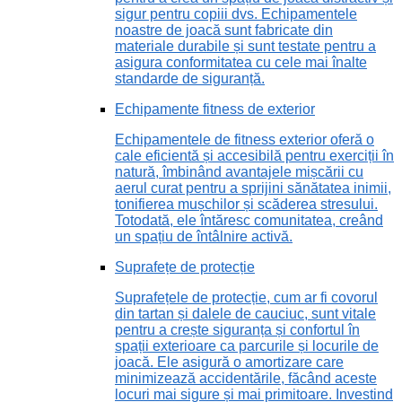
sigur pentru copiii dvs. Echipamentele
noastre de joacă sunt fabricate din
materiale durabile și sunt testate pentru a
asigura conformitatea cu cele mai înalte
standarde de siguranță.
Echipamente fitness de exterior
Echipamentele de fitness exterior oferă o
cale eficientă și accesibilă pentru exerciții în
natură, îmbinând avantajele mișcării cu
aerul curat pentru a sprijini sănătatea inimii,
tonifierea mușchilor și scăderea stresului.
Totodată, ele întăresc comunitatea, creând
un spațiu de întâlnire activă.
Suprafețe de protecție
Suprafețele de protecție, cum ar fi covorul
din tartan și dalele de cauciuc, sunt vitale
pentru a crește siguranța și confortul în
spații exterioare ca parcurile și locurile de
joacă. Ele asigură o amortizare care
minimizează accidentările, făcând aceste
locuri mai sigure și mai primitoare. Investind