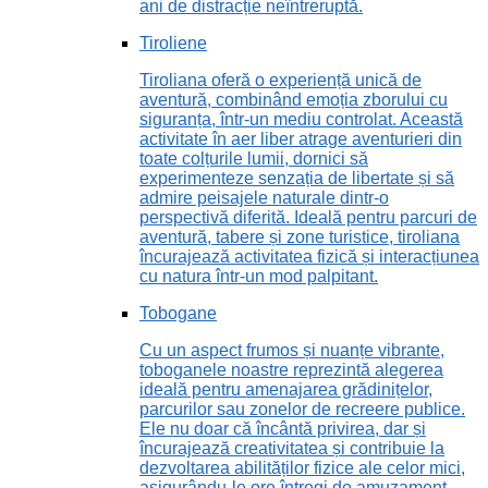
ani de distracție neîntreruptă.
Tiroliene
Tiroliana oferă o experiență unică de
aventură, combinând emoția zborului cu
siguranța, într-un mediu controlat. Această
activitate în aer liber atrage aventurieri din
toate colțurile lumii, dornici să
experimenteze senzația de libertate și să
admire peisajele naturale dintr-o
perspectivă diferită. Ideală pentru parcuri de
aventură, tabere și zone turistice, tiroliana
încurajează activitatea fizică și interacțiunea
cu natura într-un mod palpitant.
Tobogane
Cu un aspect frumos și nuanțe vibrante,
toboganele noastre reprezintă alegerea
ideală pentru amenajarea grădinițelor,
parcurilor sau zonelor de recreere publice.
Ele nu doar că încântă privirea, dar și
încurajează creativitatea și contribuie la
dezvoltarea abilităților fizice ale celor mici,
asigurându-le ore întregi de amuzament.