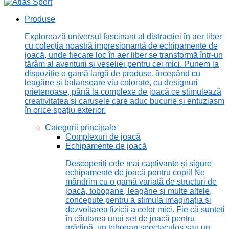
Produse
Explorează universul fascinant al distracției în aer liber
cu colecția noastră impresionantă de echipamente de
joacă, unde fiecare loc în aer liber se transformă într-un
tărâm al aventurii și veseliei pentru cei mici. Punem la
dispoziție o gamă largă de produse, începând cu
leagăne și balansoare viu colorate, cu designuri
prietenoase, până la complexe de joacă ce stimulează
creativitatea și carusele care aduc bucurie și entuziasm
în orice spațiu exterior.
Categorii principale
Complexuri de joacă
Echipamente de joacă
Descoperiți cele mai captivante și sigure
echipamente de joacă pentru copii! Ne
mândrim cu o gamă variată de structuri de
joacă, tobogane, leagăne și multe altele,
concepute pentru a stimula imaginația și
dezvoltarea fizică a celor mici. Fie că sunteți
în căutarea unui set de joacă pentru
grădină, un tobogan spectaculos sau un