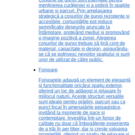
menținerea curățeniei și a ordinii în spațiile
urbane și parcuri. Prin amplasarea
strategică a coșurilor de gunoi rezistente și
accesibile, comunitățile pot reduce
semnificativ deșeurile aruncate la
întâmplare, protejând mediul și promovând
o imagine pozitivă a zonei. Alegerea
coșurilor de gunoi trebuie să țină cont de
material, capacitate și design, asigurându-
se că se potrivesc nevoilor spațiului și sunt
ușor de utilizat de către public.
Foișoare
Foișoarele adaugă un element de eleganță
și funcționalitate oricărui spațiu exterior,
oferind un loc de adăpost și relaxare în
mijlocul naturii. Aceste structuri versatile
sunt ideale pentru grădini, parcuri sau ca
punct focal în amenajările peisagistice,
invitând la momente de pace și
contemplare. Investiția într-un foișor de
calitate nu doar că îmbogățește experiența
de a trăi în aer liber, dar și crește valoarea
proprietății, oferind un spațiu de relaxare și