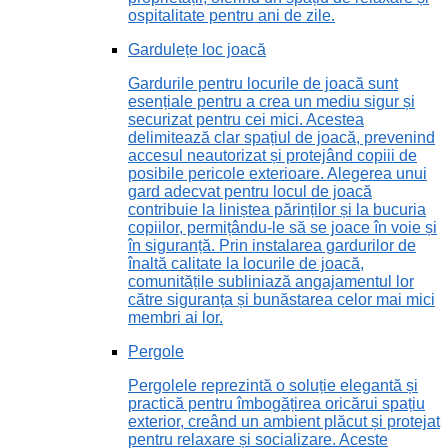
ospitalitate pentru ani de zile.
Gardulețe loc joacă
Gardurile pentru locurile de joacă sunt
esențiale pentru a crea un mediu sigur și
securizat pentru cei mici. Acestea
delimitează clar spațiul de joacă, prevenind
accesul neautorizat și protejând copiii de
posibile pericole exterioare. Alegerea unui
gard adecvat pentru locul de joacă
contribuie la liniștea părinților și la bucuria
copiilor, permițându-le să se joace în voie și
în siguranță. Prin instalarea gardurilor de
înaltă calitate la locurile de joacă,
comunitățile subliniază angajamentul lor
către siguranța și bunăstarea celor mai mici
membri ai lor.
Pergole
Pergolele reprezintă o soluție elegantă și
practică pentru îmbogățirea oricărui spațiu
exterior, creând un ambient plăcut și protejat
pentru relaxare și socializare. Aceste