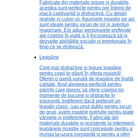
Fabricate din materiale sigure și durabile,
acestea sunt perfecte pentru ore întregi de
joacă captivantă și distractivă. Cu detalii
realiste și culori vii, figurinele noastre pe arc
sunt ideale pentru jocuri de rol și aventuri
imaginare. Ele aduc personajele preferate
ale copiilor în viață și îi încurajează să-și
dezvolte abilitățile sociale și emoționale în
timp ce se distrează.
Leagăne
Cele mai distractive și sigure leagăne
pentru copii le găsiți în oferta noastră!
Oferim o gamă variată de leagăne de înaltă
calitate, fiind alegerea perfectă pentru
părinții care doresc să ofere copiilor lor
momente de bucurie și distracție în
siguranță. Indiferent dacă preferați un
leagăn clasic, sau unul dublu pentru jocuri
de grup, avem modele potrivite pentru toate
vârstele și preferințele. Fabricate din
materiale durabile și rezistente la intemperii,
leagănele noastre sunt concepute pentru a
rezista la uzura constantă și pentru a oferi