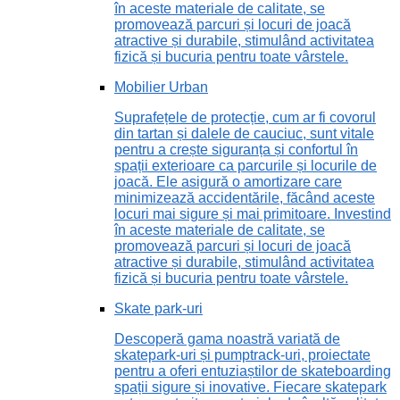
în aceste materiale de calitate, se
promovează parcuri și locuri de joacă
atractive și durabile, stimulând activitatea
fizică și bucuria pentru toate vârstele.
Mobilier Urban
Suprafețele de protecție, cum ar fi covorul
din tartan și dalele de cauciuc, sunt vitale
pentru a crește siguranța și confortul în
spații exterioare ca parcurile și locurile de
joacă. Ele asigură o amortizare care
minimizează accidentările, făcând aceste
locuri mai sigure și mai primitoare. Investind
în aceste materiale de calitate, se
promovează parcuri și locuri de joacă
atractive și durabile, stimulând activitatea
fizică și bucuria pentru toate vârstele.
Skate park-uri
Descoperă gama noastră variată de
skatepark-uri și pumptrack-uri, proiectate
pentru a oferi entuziaștilor de skateboarding
spații sigure și inovative. Fiecare skatepark