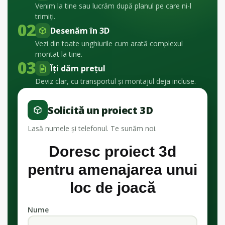
Venim la tine sau lucrăm după planul pe care ni-l
trimiți.
02
Desenăm în 3D
Vezi din toate unghiurile cum arată complexul
montat la tine.
03
Îți dăm prețul
Deviz clar, cu transportul și montajul deja incluse.
Solicită un proiect 3D
Lasă numele și telefonul. Te sunăm noi.
Doresc proiect 3d
pentru amenajarea unui
loc de joacă
Nume