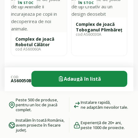
ÎN STOC
ÎN STOC
Complex de joacă
Toboganul Plimbăreț
cod AS60030A
Complex de joacă
Robotul Călător
cod AS60060A
COD
Adaugă în listă
AS60050B
Peste 500 de produse,
Instalare rapidă,
pentru un loc de joacă
ne adaptăm nevoilor tale.
complet.
Instalăm în toată România,
Experiență de 20+ ani,
avem proiecte în fiecare
peste 1000 de proiecte.
județ.