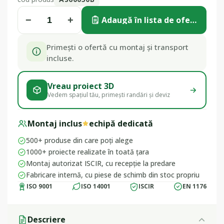
−
+
Adaugă în lista de ofertă
Primești o ofertă cu montaj și transport
incluse.
Vreau proiect 3D
Vedem spațiul tău, primești randări și deviz
Montaj inclus
echipă dedicată
500+ produse din care poți alege
1000+ proiecte realizate în toată țara
Montaj autorizat ISCIR, cu recepție la predare
Fabricare internă, cu piese de schimb din stoc propriu
ISO 9001
ISO 14001
ISCIR
EN 1176
Descriere