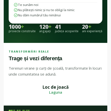
Te sunăm noi
Nu plătești nimic și nu te obligi la nimic
Nu dăm numărul tău nimănui
1000
+
120
+
41
20
+
proiecte construite
angajați
județe acoperite
ani experiență
TRANSFORMĂRI REALE
Trage și vezi diferența
Terenuri virane și curți de școală, transformate în locuri
unde comunitatea se adună.
Loc de joacă
ÎNAINTE
DUPĂ
Laguna
NE-AU ALES