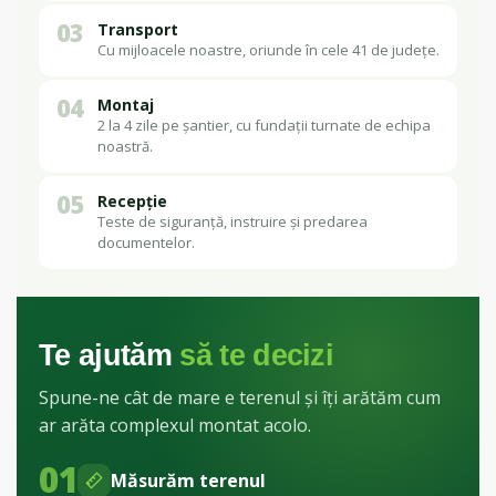
03
Transport
Cu mijloacele noastre, oriunde în cele 41 de județe.
04
Montaj
2 la 4 zile pe șantier, cu fundații turnate de echipa
noastră.
05
Recepție
Teste de siguranță, instruire și predarea
documentelor.
Te ajutăm
să te decizi
Spune-ne cât de mare e terenul și îți arătăm cum
ar arăta complexul montat acolo.
01
Măsurăm terenul