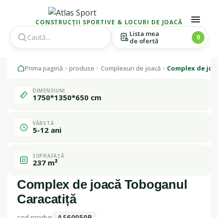
CONSTRUCȚII SPORTIVE & LOCURI DE JOACĂ
Lista mea
0
de ofertă
Skip
Skip
1 / 1
Prima pagină
produse
Complexuri de joacă
Complex de joa
to
to
navigation
content
DIMENSIUNI
Fabricat în
1750*1350*650 cm
România
VÂRSTĂ
5-12 ani
SUPRAFAȚĂ
237 m²
Complex de joacă Toboganul
Caracatiță
cod produs
AS60050B