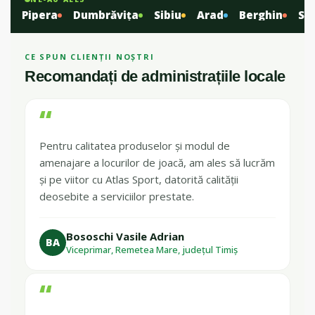
Pipera
Dumbrăvița
Sibiu
Arad
Berghin
Slăni
CE SPUN CLIENȚII NOȘTRI
Recomandați de administrațiile locale
“
Pentru calitatea produselor și modul de
amenajare a locurilor de joacă, am ales să lucrăm
și pe viitor cu Atlas Sport, datorită calității
deosebite a serviciilor prestate.
Bososchi Vasile Adrian
BA
Viceprimar, Remetea Mare, județul Timiș
“