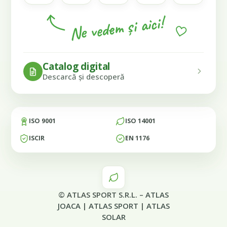
Ne vedem și aici!
Catalog digital
Descarcă și descoperă
ISO 9001
ISO 14001
ISCIR
EN 1176
© ATLAS SPORT S.R.L. –
ATLAS
JOACA
|
ATLAS SPORT
|
ATLAS
SOLAR