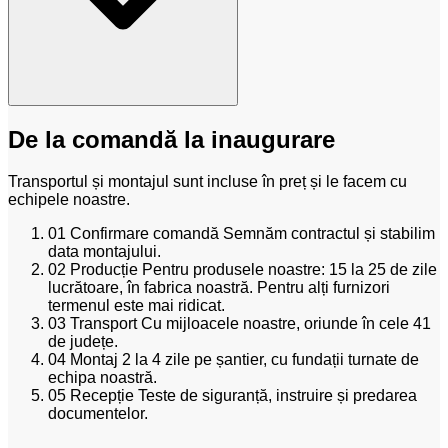
De la comandă la inaugurare
Transportul și montajul sunt incluse în preț și le facem cu
echipele noastre.
01
Confirmare comandă
Semnăm contractul și stabilim
data montajului.
02
Producție
Pentru produsele noastre: 15 la 25 de zile
lucrătoare, în fabrica noastră. Pentru alți furnizori
termenul este mai ridicat.
03
Transport
Cu mijloacele noastre, oriunde în cele 41
de județe.
04
Montaj
2 la 4 zile pe șantier, cu fundații turnate de
echipa noastră.
05
Recepție
Teste de siguranță, instruire și predarea
documentelor.