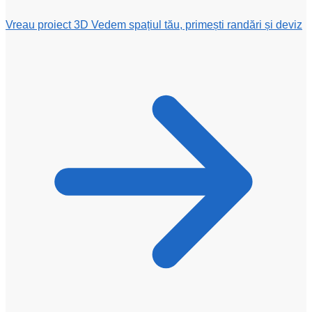
Vreau proiect 3D
Vedem spațiul tău, primești randări și deviz