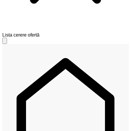
Skip
Skip
Lista cerere ofertă
to
to
navigation
content