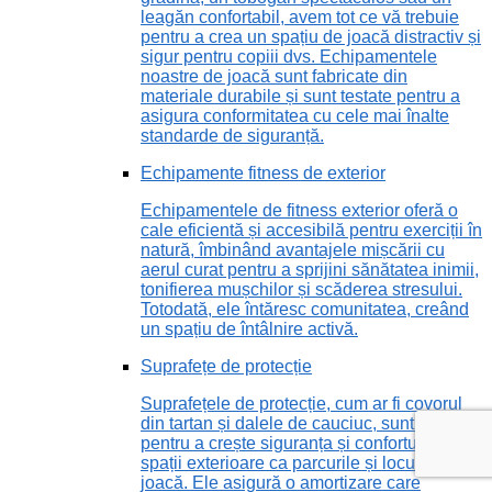
leagăn confortabil, avem tot ce vă trebuie
pentru a crea un spațiu de joacă distractiv și
sigur pentru copiii dvs. Echipamentele
noastre de joacă sunt fabricate din
materiale durabile și sunt testate pentru a
asigura conformitatea cu cele mai înalte
standarde de siguranță.
Echipamente fitness de exterior
Echipamentele de fitness exterior oferă o
cale eficientă și accesibilă pentru exerciții în
natură, îmbinând avantajele mișcării cu
aerul curat pentru a sprijini sănătatea inimii,
tonifierea mușchilor și scăderea stresului.
Totodată, ele întăresc comunitatea, creând
un spațiu de întâlnire activă.
Suprafețe de protecție
Suprafețele de protecție, cum ar fi covorul
din tartan și dalele de cauciuc, sunt vitale
pentru a crește siguranța și confortul în
spații exterioare ca parcurile și locurile de
joacă. Ele asigură o amortizare care