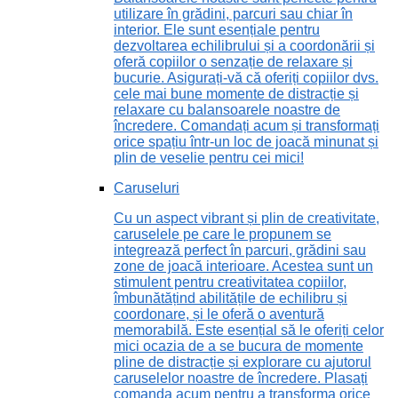
utilizare în grădini, parcuri sau chiar în
interior. Ele sunt esențiale pentru
dezvoltarea echilibrului și a coordonării și
oferă copiilor o senzație de relaxare și
bucurie. Asigurați-vă că oferiți copiilor dvs.
cele mai bune momente de distracție și
relaxare cu balansoarele noastre de
încredere. Comandați acum și transformați
orice spațiu într-un loc de joacă minunat și
plin de veselie pentru cei mici!
Caruseluri
Cu un aspect vibrant și plin de creativitate,
caruselele pe care le propunem se
integrează perfect în parcuri, grădini sau
zone de joacă interioare. Acestea sunt un
stimulent pentru creativitatea copiilor,
îmbunătățind abilitățile de echilibru și
coordonare, și le oferă o aventură
memorabilă. Este esențial să le oferiți celor
mici ocazia de a se bucura de momente
pline de distracție și explorare cu ajutorul
caruselelor noastre de încredere. Plasați
comanda acum pentru a transforma orice