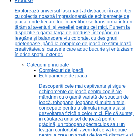
Produse
Explorează universul fascinant al distracției în aer liber
cu colecția noastră impresionantă de echipamente de
joacă, unde fiecare loc în aer liber se transformă într-un
tărâm al aventurii și veseliei pentru cei mici. Punem la
dispoziție o gamă largă de produse, începând cu
leagăne și balansoare viu colorate, cu designuri
prietenoase, până la complexe de joacă ce stimulează
creativitatea și carusele care aduc bucurie și entuziasm
în orice spațiu exterior.
Categorii principale
Complexuri de joacă
Echipamente de joacă
Descoperiți cele mai captivante și sigure
echipamente de joacă pentru copii! Ne
mândrim cu o gamă variată de structuri de
joacă, tobogane, leagăne și multe altele,
concepute pentru a stimula imaginația și
dezvoltarea fizică a celor mici. Fie că sunteți
în căutarea unui set de joacă pentru
grădină, un tobogan spectaculos sau un
leagăn confortabil, avem tot ce vă trebuie
pentru a crea un spațiu de joacă distractiv și