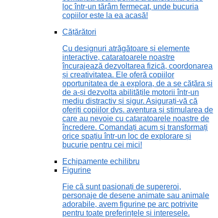
loc într-un tărâm fermecat, unde bucuria
copiilor este la ea acasă!
Cățărători
Cu designuri atrăgătoare și elemente
interactive, cataratoarele noastre
încurajează dezvoltarea fizică, coordonarea
și creativitatea. Ele oferă copiilor
oportunitatea de a explora, de a se cățăra și
de a-și dezvolta abilitățile motorii într-un
mediu distractiv și sigur. Asigurați-vă că
oferiți copiilor dvs. aventura și stimularea de
care au nevoie cu cataratoarele noastre de
încredere. Comandați acum și transformați
orice spațiu într-un loc de explorare și
bucurie pentru cei mici!
Echipamente echilibru
Figurine
Fie că sunt pasionați de supereroi,
personaje de desene animate sau animale
adorabile, avem figurine pe arc potrivite
pentru toate preferințele și interesele.