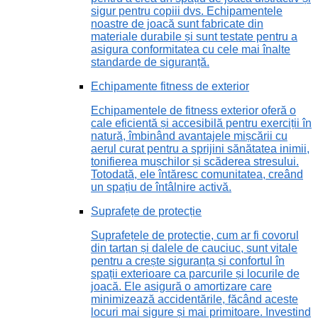
sigur pentru copiii dvs. Echipamentele
noastre de joacă sunt fabricate din
materiale durabile și sunt testate pentru a
asigura conformitatea cu cele mai înalte
standarde de siguranță.
Echipamente fitness de exterior
Echipamentele de fitness exterior oferă o
cale eficientă și accesibilă pentru exerciții în
natură, îmbinând avantajele mișcării cu
aerul curat pentru a sprijini sănătatea inimii,
tonifierea mușchilor și scăderea stresului.
Totodată, ele întăresc comunitatea, creând
un spațiu de întâlnire activă.
Suprafețe de protecție
Suprafețele de protecție, cum ar fi covorul
din tartan și dalele de cauciuc, sunt vitale
pentru a crește siguranța și confortul în
spații exterioare ca parcurile și locurile de
joacă. Ele asigură o amortizare care
minimizează accidentările, făcând aceste
locuri mai sigure și mai primitoare. Investind