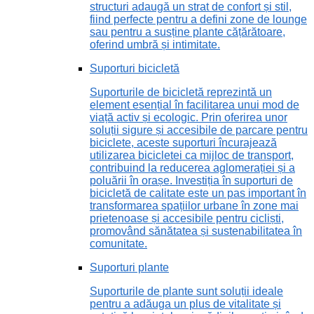
structuri adaugă un strat de confort și stil,
fiind perfecte pentru a defini zone de lounge
sau pentru a susține plante cățărătoare,
oferind umbră și intimitate.
Suporturi bicicletă
Suporturile de bicicletă reprezintă un
element esențial în facilitarea unui mod de
viață activ și ecologic. Prin oferirea unor
soluții sigure și accesibile de parcare pentru
biciclete, aceste suporturi încurajează
utilizarea bicicletei ca mijloc de transport,
contribuind la reducerea aglomerației și a
poluării în orașe. Investiția în suporturi de
bicicletă de calitate este un pas important în
transformarea spațiilor urbane în zone mai
prietenoase și accesibile pentru cicliști,
promovând sănătatea și sustenabilitatea în
comunitate.
Suporturi plante
Suporturile de plante sunt soluții ideale
pentru a adăuga un plus de vitalitate și