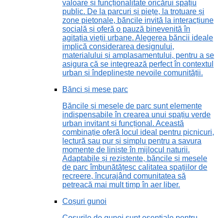
valoare și funcționalitate oricărui spațiu
public. De la parcuri și piețe, la trotuare și
zone pietonale, băncile invită la interacțiune
socială și oferă o pauză binevenită în
agitația vieții urbane. Alegerea băncii ideale
implică considerarea designului,
materialului și amplasamentului, pentru a se
asigura că se integrează perfect în contextul
urban și îndeplinește nevoile comunității.
Bănci și mese parc
Băncile și mesele de parc sunt elemente
indispensabile în crearea unui spațiu verde
urban invitant și funcțional. Această
combinație oferă locul ideal pentru picnicuri,
lectură sau pur și simplu pentru a savura
momente de liniște în mijlocul naturii.
Adaptabile și rezistente, băncile și mesele
de parc îmbunătățesc calitatea spațiilor de
recreere, încurajând comunitatea să
petreacă mai mult timp în aer liber.
Coșuri gunoi
Coșurile de gunoi sunt esențiale pentru