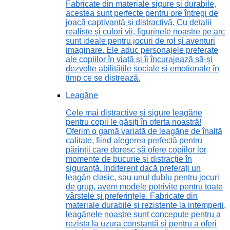
Fabricate din materiale sigure și durabile,
acestea sunt perfecte pentru ore întregi de
joacă captivantă și distractivă. Cu detalii
realiste și culori vii, figurinele noastre pe arc
sunt ideale pentru jocuri de rol și aventuri
imaginare. Ele aduc personajele preferate
ale copiilor în viață și îi încurajează să-și
dezvolte abilitățile sociale și emoționale în
timp ce se distrează.
Leagăne
Cele mai distractive și sigure leagăne
pentru copii le găsiți în oferta noastră!
Oferim o gamă variată de leagăne de înaltă
calitate, fiind alegerea perfectă pentru
părinții care doresc să ofere copiilor lor
momente de bucurie și distracție în
siguranță. Indiferent dacă preferați un
leagăn clasic, sau unul dublu pentru jocuri
de grup, avem modele potrivite pentru toate
vârstele și preferințele. Fabricate din
materiale durabile și rezistente la intemperii,
leagănele noastre sunt concepute pentru a
rezista la uzura constantă și pentru a oferi