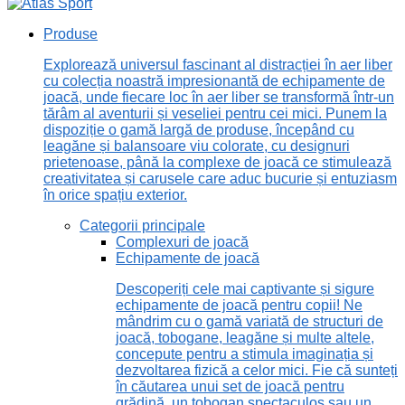
Produse
Explorează universul fascinant al distracției în aer liber
cu colecția noastră impresionantă de echipamente de
joacă, unde fiecare loc în aer liber se transformă într-un
tărâm al aventurii și veseliei pentru cei mici. Punem la
dispoziție o gamă largă de produse, începând cu
leagăne și balansoare viu colorate, cu designuri
prietenoase, până la complexe de joacă ce stimulează
creativitatea și carusele care aduc bucurie și entuziasm
în orice spațiu exterior.
Categorii principale
Complexuri de joacă
Echipamente de joacă
Descoperiți cele mai captivante și sigure
echipamente de joacă pentru copii! Ne
mândrim cu o gamă variată de structuri de
joacă, tobogane, leagăne și multe altele,
concepute pentru a stimula imaginația și
dezvoltarea fizică a celor mici. Fie că sunteți
în căutarea unui set de joacă pentru
grădină, un tobogan spectaculos sau un