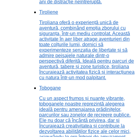
ani de distracție neîntreruptă.
Tiroliene
Tiroliana oferă o experiență unică de
aventură, combinând emoția zborului cu
siguranța, într-un mediu controlat. Această
activitate în aer liber atrage aventurieri din
toate colțurile lumii, dornici să
experimenteze senzația de libertate și să
admire peisajele naturale dintr-o
perspectivă diferită. Ideală pentru parcuri de
aventură, tabere și zone turistice, tiroliana
încurajează activitatea fizică și interacțiunea
cu natura într-un mod palpitant.
Tobogane
Cu un aspect frumos și nuanțe vibrante,
toboganele noastre reprezintă alegerea
ideală pentru amenajarea grădinițelor,
parcurilor sau zonelor de recreere publice.
Ele nu doar că încântă privirea, dar și
încurajează creativitatea și contribuie la
dezvoltarea abilităților fizice ale celor mici,
asigurându-le ore întregi de amuzament.