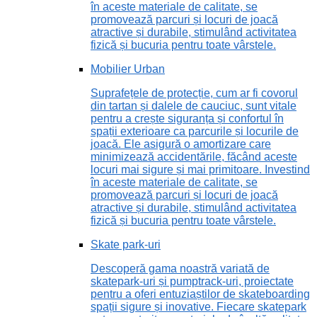
în aceste materiale de calitate, se
promovează parcuri și locuri de joacă
atractive și durabile, stimulând activitatea
fizică și bucuria pentru toate vârstele.
Mobilier Urban
Suprafețele de protecție, cum ar fi covorul
din tartan și dalele de cauciuc, sunt vitale
pentru a crește siguranța și confortul în
spații exterioare ca parcurile și locurile de
joacă. Ele asigură o amortizare care
minimizează accidentările, făcând aceste
locuri mai sigure și mai primitoare. Investind
în aceste materiale de calitate, se
promovează parcuri și locuri de joacă
atractive și durabile, stimulând activitatea
fizică și bucuria pentru toate vârstele.
Skate park-uri
Descoperă gama noastră variată de
skatepark-uri și pumptrack-uri, proiectate
pentru a oferi entuziaștilor de skateboarding
spații sigure și inovative. Fiecare skatepark