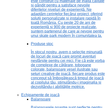
este construit cu materiale de înaltă calitate
și gândit pentru a satisface nevoile
diferitelor niveluri de experiență. Ne
adaptăm cerințelor fiecărui proiect, oferind
soluții personalizate și instalare rapidă în
toată România. Cu peste 20 de ani de
experiență și 900 de proiecte realizate,
suntem partenerul de care ai nevoie pentru
unui skate park modern în comunitatea ta.
Produse stoc
În stocul nostru, avem o selecție minunată
de locuri de joacă care promit aventuri
nesfârșite pentru cei mici. Fie că este vorba
de complexe de cățărare, tobogane
colorate, balansoare vesel ilustrate sau
seturi creative de joacă, fiecare produs este
conceput să îmbogățească timpul de joacă
al copilului tău, stimulându-i imaginația și
dezvoltându-i abilitățile motrice.
Echipamente de joacă
Balansoare
Balansoarele noastre sunt perfecte pentru