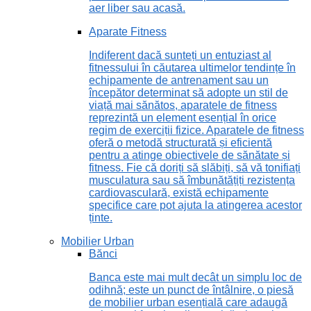
aer liber sau acasă.
Aparate Fitness
Indiferent dacă sunteți un entuziast al
fitnessului în căutarea ultimelor tendințe în
echipamente de antrenament sau un
începător determinat să adopte un stil de
viață mai sănătos, aparatele de fitness
reprezintă un element esențial în orice
regim de exerciții fizice. Aparatele de fitness
oferă o metodă structurată și eficientă
pentru a atinge obiectivele de sănătate și
fitness. Fie că doriți să slăbiți, să vă tonifiați
musculatura sau să îmbunătățiți rezistența
cardiovasculară, există echipamente
specifice care pot ajuta la atingerea acestor
ținte.
Mobilier Urban
Bănci
Banca este mai mult decât un simplu loc de
odihnă; este un punct de întâlnire, o piesă
de mobilier urban esențială care adaugă