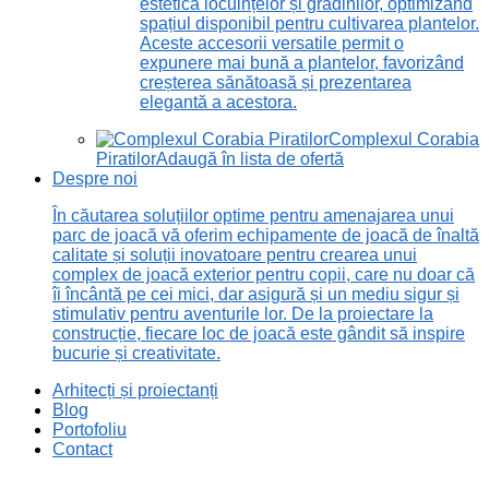
estetică locuințelor și grădinilor, optimizând
spațiul disponibil pentru cultivarea plantelor.
Aceste accesorii versatile permit o
expunere mai bună a plantelor, favorizând
creșterea sănătoasă și prezentarea
elegantă a acestora.
Complexul Corabia
Piratilor
Adaugă în lista de ofertă
Despre noi
În căutarea soluțiilor optime pentru amenajarea unui
parc de joacă vă oferim echipamente de joacă de înaltă
calitate și soluții inovatoare pentru crearea unui
complex de joacă exterior pentru copii, care nu doar că
îi încântă pe cei mici, dar asigură și un mediu sigur și
stimulativ pentru aventurile lor. De la proiectare la
construcție, fiecare loc de joacă este gândit să inspire
bucurie și creativitate.
Arhitecți și proiectanți
Blog
Portofoliu
Contact