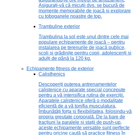
Asigurați-vă că micuții dvs. se bucură de
momente memorabile de joacă și explorare
cu toboganele noastre de top.
Trambuline exterior
Trambulina la sol este unul dintre cele mai
populare echipamente de joacă – pentru
instalarea pe terenurile de joacă publice,
școli și grădinițe pentru copii, adolescenți și
adulți de până la 120 kg.
Echipamente fitness de exterior
Calisthenics
Descoperiți puterea antrenamentelor
calistenice cu aparate special concepute
pentru a vă intensifica rutina de exerciții.
Aparatele calistenice oferă o modalitate
eficientă de a vă tonifia musculatura,
îmbunătăți forța și flexibilitatea, folosindu-vă
propria greutate corporală. De la bare de
tracțiuni la paralele și stații de push-up,
aceste echipamente versatile sunt perfecte
pentru oricine caută să practice fitness în