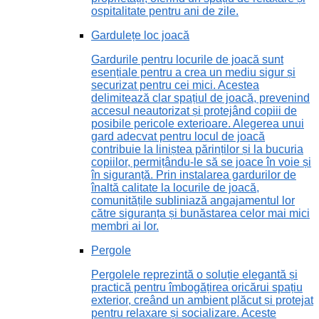
ospitalitate pentru ani de zile.
Gardulețe loc joacă
Gardurile pentru locurile de joacă sunt
esențiale pentru a crea un mediu sigur și
securizat pentru cei mici. Acestea
delimitează clar spațiul de joacă, prevenind
accesul neautorizat și protejând copiii de
posibile pericole exterioare. Alegerea unui
gard adecvat pentru locul de joacă
contribuie la liniștea părinților și la bucuria
copiilor, permițându-le să se joace în voie și
în siguranță. Prin instalarea gardurilor de
înaltă calitate la locurile de joacă,
comunitățile subliniază angajamentul lor
către siguranța și bunăstarea celor mai mici
membri ai lor.
Pergole
Pergolele reprezintă o soluție elegantă și
practică pentru îmbogățirea oricărui spațiu
exterior, creând un ambient plăcut și protejat
pentru relaxare și socializare. Aceste