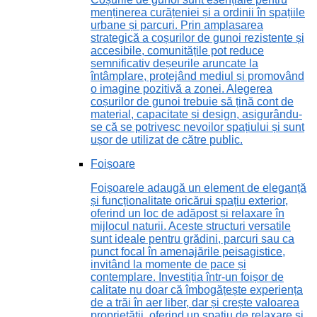
menținerea curățeniei și a ordinii în spațiile
urbane și parcuri. Prin amplasarea
strategică a coșurilor de gunoi rezistente și
accesibile, comunitățile pot reduce
semnificativ deșeurile aruncate la
întâmplare, protejând mediul și promovând
o imagine pozitivă a zonei. Alegerea
coșurilor de gunoi trebuie să țină cont de
material, capacitate și design, asigurându-
se că se potrivesc nevoilor spațiului și sunt
ușor de utilizat de către public.
Foișoare
Foișoarele adaugă un element de eleganță
și funcționalitate oricărui spațiu exterior,
oferind un loc de adăpost și relaxare în
mijlocul naturii. Aceste structuri versatile
sunt ideale pentru grădini, parcuri sau ca
punct focal în amenajările peisagistice,
invitând la momente de pace și
contemplare. Investiția într-un foișor de
calitate nu doar că îmbogățește experiența
de a trăi în aer liber, dar și crește valoarea
proprietății, oferind un spațiu de relaxare și