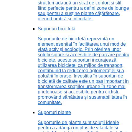
structuri adaugă un strat de confort și stil,
fiind perfecte pentru a defini zone de lounge
sau pentru a susține plante cățărătoare,
oferind umbră și intimitate.
Suporturi bicicletă
Suporturile de bicicletă reprezintă un
element esențial în facilitarea unui mod de
viață activ și ecologic. Prin oferirea unor
soluții sigure și accesibile de parcare pentru
biciclete, aceste suporturi încurajează
utilizarea bicicletei ca mijloc de transport,
contribuind la reducerea aglomerației și a
poluării în orașe. Investiția în suporturi de
bicicletă de calitate este un pas important în
transformarea spațiilor urbane în zone mai
prietenoase și accesibile pentru cicliști,
promovând sănătatea și sustenabilitatea în
comunitate.
Suporturi plante
Suporturile de plante sunt soluții ideale
pentru a adăuga un plus de vitalitate și