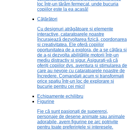
loc într-un tărâm fermecat, unde bucuria
copiilor este la ea acasă!
Cățărători
Cu designuri atrăgătoare și elemente
interactive, cataratoarele noastre
încurajează dezvoltarea fizică, coordonarea
și creativitatea. Ele oferă copiilor
oportunitatea de a explora, de a se cățăra și
de a-și dezvolta abilitățile motorii într-un
mediu distractiv și sigur. Asigurați-vă că
oferiți copiilor dvs. aventura și stimularea de
care au nevoie cu cataratoarele noastre de
încredere. Comandați acum și transformați
orice spațiu într-un loc de explorare și
bucurie pentru cei mici!
Echipamente echilibru
Figurine
Fie că sunt pasionați de supereroi,
personaje de desene animate sau animale
adorabile, avem figurine pe arc potrivite
pentru toate preferințele și interesele.