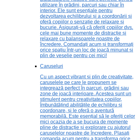
utilizare în grădini, parcuri sau chiar în
interior. Ele sunt esențiale pentru
dezvoltarea echilibrului și a coordonării și
oferă copiilor o senzație de relaxare și
bucurie. Asigurați-vă că oferiți copiilor dvs.
cele mai bune momente de distracție și
relaxare cu balansoarele noastre de
încredere. Comandați acum și transformați
orice spațiu într-un loc de joacă minunat și
plin de veselie pentru cei mici!
Caruseluri
Cu un aspect vibrant și plin de creativitate,
caruselele pe care le propunem se
integrează perfect în parcuri, grădini sau
zone de joacă interioare. Acestea sunt un
stimulent pentru creativitatea copiilor,
îmbunătățind abilitățile de echilibru și
coordonare, și le oferă o aventură
memorabilă. Este esențial să le oferiți celor
mici ocazia de a se bucura de momente
pline de distracție și explorare cu ajutorul
caruselelor noastre de încredere. Plasați
comanda acum pentru a transforma orice