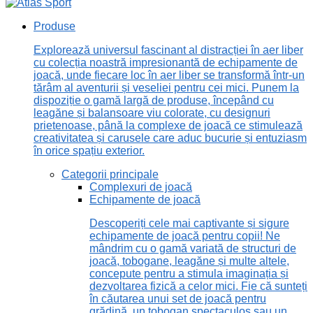
Produse
Explorează universul fascinant al distracției în aer liber
cu colecția noastră impresionantă de echipamente de
joacă, unde fiecare loc în aer liber se transformă într-un
tărâm al aventurii și veseliei pentru cei mici. Punem la
dispoziție o gamă largă de produse, începând cu
leagăne și balansoare viu colorate, cu designuri
prietenoase, până la complexe de joacă ce stimulează
creativitatea și carusele care aduc bucurie și entuziasm
în orice spațiu exterior.
Categorii principale
Complexuri de joacă
Echipamente de joacă
Descoperiți cele mai captivante și sigure
echipamente de joacă pentru copii! Ne
mândrim cu o gamă variată de structuri de
joacă, tobogane, leagăne și multe altele,
concepute pentru a stimula imaginația și
dezvoltarea fizică a celor mici. Fie că sunteți
în căutarea unui set de joacă pentru
grădină, un tobogan spectaculos sau un