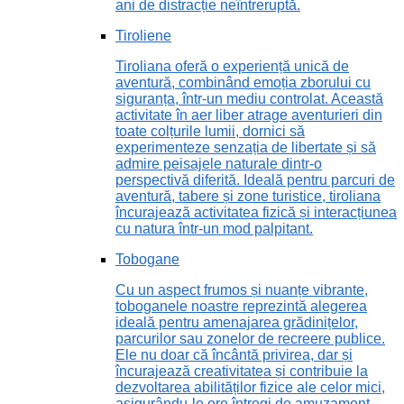
ani de distracție neîntreruptă.
Tiroliene
Tiroliana oferă o experiență unică de
aventură, combinând emoția zborului cu
siguranța, într-un mediu controlat. Această
activitate în aer liber atrage aventurieri din
toate colțurile lumii, dornici să
experimenteze senzația de libertate și să
admire peisajele naturale dintr-o
perspectivă diferită. Ideală pentru parcuri de
aventură, tabere și zone turistice, tiroliana
încurajează activitatea fizică și interacțiunea
cu natura într-un mod palpitant.
Tobogane
Cu un aspect frumos și nuanțe vibrante,
toboganele noastre reprezintă alegerea
ideală pentru amenajarea grădinițelor,
parcurilor sau zonelor de recreere publice.
Ele nu doar că încântă privirea, dar și
încurajează creativitatea și contribuie la
dezvoltarea abilităților fizice ale celor mici,
asigurându-le ore întregi de amuzament.