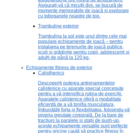
Asigurați-vă că micuții dvs. se bucură de
momente memorabile de joacă și explorare
cu toboganele noastre de top.
Trambuline exterior
Trambulina la sol este unul dintre cele mai
populare echipamente de joacă – pentru
instalarea pe terenurile de joacă publice,
școli și grădinițe pentru copii, adolescenți și
adulți de până la 120 kg.
Echipamente fitness de exterior
Calisthenics
Descoperiți puterea antrenamentelor
calistenice cu aparate special concepute
pentru a vă intensifica rutina de exerciții.
Aparatele calistenice oferă o modalitate
eficientă de a vă tonifia musculatura,
îmbunătăți forța și flexibilitatea, folosindu-vă
propria greutate corporală. De la bare de
tracțiuni la paralele și stații de push-up,
aceste echipamente versatile sunt perfecte
pentru oricine caută să practice fitness în