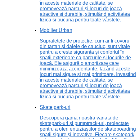
în aceste materiale de calitate, se
promovează parcuri și locuri de joacă
atractive și durabile, stimulând activitatea
fizică și bucuria pentru toate vârstele.
Mobilier Urban
Suprafețele de protecție, cum ar fi covorul
din tartan și dalele de cauciuc, sunt vitale
pentru a crește siguranța și confortul în
spații exterioare ca parcurile și locurile de
joacă. Ele asigură o amortizare care
minimizează accidentările, făcând aceste
locuri mai sigure și mai primitoare. Investind
în aceste materiale de calitate, se
promovează parcuri și locuri de joacă
atractive și durabile, stimulând activitatea
fizică și bucuria pentru toate vârstele.
Skate park-uri
Descoperă gama noastră variată de
skatepark-uri și pumptrack-uri, proiectate
pentru a oferi entuziaștilor de skateboarding
spații sigure și inovative. Fiecare skatepark