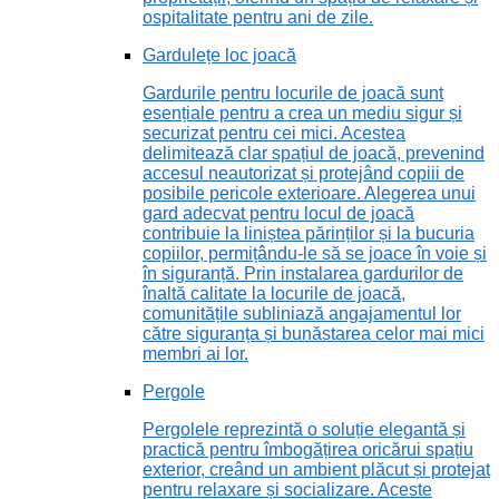
ospitalitate pentru ani de zile.
Gardulețe loc joacă
Gardurile pentru locurile de joacă sunt
esențiale pentru a crea un mediu sigur și
securizat pentru cei mici. Acestea
delimitează clar spațiul de joacă, prevenind
accesul neautorizat și protejând copiii de
posibile pericole exterioare. Alegerea unui
gard adecvat pentru locul de joacă
contribuie la liniștea părinților și la bucuria
copiilor, permițându-le să se joace în voie și
în siguranță. Prin instalarea gardurilor de
înaltă calitate la locurile de joacă,
comunitățile subliniază angajamentul lor
către siguranța și bunăstarea celor mai mici
membri ai lor.
Pergole
Pergolele reprezintă o soluție elegantă și
practică pentru îmbogățirea oricărui spațiu
exterior, creând un ambient plăcut și protejat
pentru relaxare și socializare. Aceste