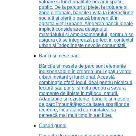
valoare și funcționalitate oricărui spațiu
public. De la parcuri și piețe, la trotuare și
zone pietonale, băncile invită la interacțiune
socială și oferă o pauză binevenită în
agitația vieții urbane. Alegerea băncii ideale
implică considerarea designului,
materialului și amplasamentului, pentru a se
asigura că se integrează perfect în contextul
urban și îndeplinește nevoile comunității.
Bănci și mese parc
Băncile și mesele de parc sunt elemente
indispensabile în crearea unui spațiu verde
urban invitant și funcțional. Această
combinație oferă locul ideal pentru picnicuri,
lectură sau pur și simplu pentru a savura
momente de liniște în mijlocul naturii.
Adaptabile și rezistente, băncile și mesele
de parc îmbunătățesc calitatea spațiilor de
recreere, încurajând comunitatea să
petreacă mai mult timp în aer liber.
Coșuri gunoi
Coșurile de gunoi sunt esențiale pentru