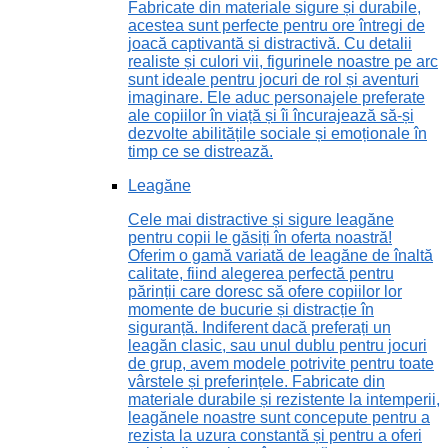
Fabricate din materiale sigure și durabile,
acestea sunt perfecte pentru ore întregi de
joacă captivantă și distractivă. Cu detalii
realiste și culori vii, figurinele noastre pe arc
sunt ideale pentru jocuri de rol și aventuri
imaginare. Ele aduc personajele preferate
ale copiilor în viață și îi încurajează să-și
dezvolte abilitățile sociale și emoționale în
timp ce se distrează.
Leagăne
Cele mai distractive și sigure leagăne
pentru copii le găsiți în oferta noastră!
Oferim o gamă variată de leagăne de înaltă
calitate, fiind alegerea perfectă pentru
părinții care doresc să ofere copiilor lor
momente de bucurie și distracție în
siguranță. Indiferent dacă preferați un
leagăn clasic, sau unul dublu pentru jocuri
de grup, avem modele potrivite pentru toate
vârstele și preferințele. Fabricate din
materiale durabile și rezistente la intemperii,
leagănele noastre sunt concepute pentru a
rezista la uzura constantă și pentru a oferi