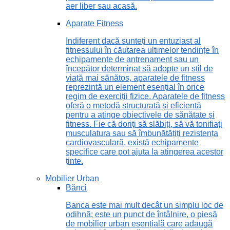
aer liber sau acasă.
Aparate Fitness
Indiferent dacă sunteți un entuziast al
fitnessului în căutarea ultimelor tendințe în
echipamente de antrenament sau un
începător determinat să adopte un stil de
viață mai sănătos, aparatele de fitness
reprezintă un element esențial în orice
regim de exerciții fizice. Aparatele de fitness
oferă o metodă structurată și eficientă
pentru a atinge obiectivele de sănătate și
fitness. Fie că doriți să slăbiți, să vă tonifiați
musculatura sau să îmbunătățiți rezistența
cardiovasculară, există echipamente
specifice care pot ajuta la atingerea acestor
ținte.
Mobilier Urban
Bănci
Banca este mai mult decât un simplu loc de
odihnă; este un punct de întâlnire, o piesă
de mobilier urban esențială care adaugă