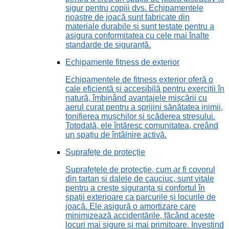
sigur pentru copiii dvs. Echipamentele
noastre de joacă sunt fabricate din
materiale durabile și sunt testate pentru a
asigura conformitatea cu cele mai înalte
standarde de siguranță.
Echipamente fitness de exterior
Echipamentele de fitness exterior oferă o
cale eficientă și accesibilă pentru exerciții în
natură, îmbinând avantajele mișcării cu
aerul curat pentru a sprijini sănătatea inimii,
tonifierea mușchilor și scăderea stresului.
Totodată, ele întăresc comunitatea, creând
un spațiu de întâlnire activă.
Suprafețe de protecție
Suprafețele de protecție, cum ar fi covorul
din tartan și dalele de cauciuc, sunt vitale
pentru a crește siguranța și confortul în
spații exterioare ca parcurile și locurile de
joacă. Ele asigură o amortizare care
minimizează accidentările, făcând aceste
locuri mai sigure și mai primitoare. Investind