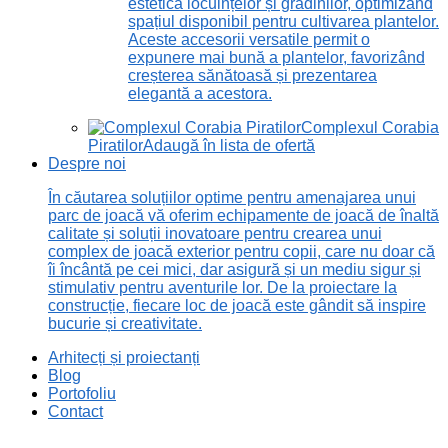
estetică locuințelor și grădinilor, optimizând
spațiul disponibil pentru cultivarea plantelor.
Aceste accesorii versatile permit o
expunere mai bună a plantelor, favorizând
creșterea sănătoasă și prezentarea
elegantă a acestora.
Complexul Corabia
Piratilor
Adaugă în lista de ofertă
Despre noi
În căutarea soluțiilor optime pentru amenajarea unui
parc de joacă vă oferim echipamente de joacă de înaltă
calitate și soluții inovatoare pentru crearea unui
complex de joacă exterior pentru copii, care nu doar că
îi încântă pe cei mici, dar asigură și un mediu sigur și
stimulativ pentru aventurile lor. De la proiectare la
construcție, fiecare loc de joacă este gândit să inspire
bucurie și creativitate.
Arhitecți și proiectanți
Blog
Portofoliu
Contact