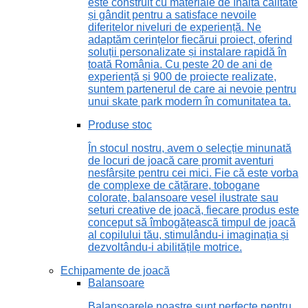
este construit cu materiale de înaltă calitate
și gândit pentru a satisface nevoile
diferitelor niveluri de experiență. Ne
adaptăm cerințelor fiecărui proiect, oferind
soluții personalizate și instalare rapidă în
toată România. Cu peste 20 de ani de
experiență și 900 de proiecte realizate,
suntem partenerul de care ai nevoie pentru
unui skate park modern în comunitatea ta.
Produse stoc
În stocul nostru, avem o selecție minunată
de locuri de joacă care promit aventuri
nesfârșite pentru cei mici. Fie că este vorba
de complexe de cățărare, tobogane
colorate, balansoare vesel ilustrate sau
seturi creative de joacă, fiecare produs este
conceput să îmbogățească timpul de joacă
al copilului tău, stimulându-i imaginația și
dezvoltându-i abilitățile motrice.
Echipamente de joacă
Balansoare
Balansoarele noastre sunt perfecte pentru