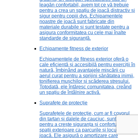
leagăn confortabil, avem tot ce vă trebuie
pentru a crea un spațiu de joacă distractiv și
sigur pentru copiii dvs. Echipamentele
noastre de joacă sunt fabricate din
materiale durabile și sunt testate pentru a
asigura conformitatea cu cele mai înalte
standarde de siguranță.
Echipamente fitness de exterior
Echipamentele de fitness exterior oferă o
cale eficientă și accesibilă pentru exerciții în
natură, îmbinând avantajele mișcării cu
aerul curat pentru a sprijini sănătatea inimii,
tonifierea mușchilor și scăderea stresului.
Totodată, ele întăresc comunitatea, creând
un spațiu de întâlnire activă.
Suprafețe de protecție
Suprafețele de protecție, cum ar fi covorul
din tartan și dalele de cauciuc, sunt vitale
pentru a crește siguranța și confortul în
spații exterioare ca parcurile și locurile de
joacă. Ele asigură o amortizare care