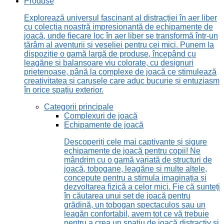
Produse
Explorează universul fascinant al distracției în aer liber
cu colecția noastră impresionantă de echipamente de
joacă, unde fiecare loc în aer liber se transformă într-un
tărâm al aventurii și veseliei pentru cei mici. Punem la
dispoziție o gamă largă de produse, începând cu
leagăne și balansoare viu colorate, cu designuri
prietenoase, până la complexe de joacă ce stimulează
creativitatea și carusele care aduc bucurie și entuziasm
în orice spațiu exterior.
Categorii principale
Complexuri de joacă
Echipamente de joacă
Descoperiți cele mai captivante și sigure
echipamente de joacă pentru copii! Ne
mândrim cu o gamă variată de structuri de
joacă, tobogane, leagăne și multe altele,
concepute pentru a stimula imaginația și
dezvoltarea fizică a celor mici. Fie că sunteți
în căutarea unui set de joacă pentru
grădină, un tobogan spectaculos sau un
leagăn confortabil, avem tot ce vă trebuie
pentru a crea un spațiu de joacă distractiv și