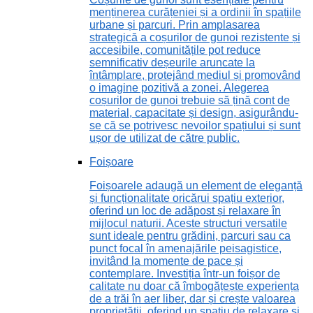
menținerea curățeniei și a ordinii în spațiile
urbane și parcuri. Prin amplasarea
strategică a coșurilor de gunoi rezistente și
accesibile, comunitățile pot reduce
semnificativ deșeurile aruncate la
întâmplare, protejând mediul și promovând
o imagine pozitivă a zonei. Alegerea
coșurilor de gunoi trebuie să țină cont de
material, capacitate și design, asigurându-
se că se potrivesc nevoilor spațiului și sunt
ușor de utilizat de către public.
Foișoare
Foișoarele adaugă un element de eleganță
și funcționalitate oricărui spațiu exterior,
oferind un loc de adăpost și relaxare în
mijlocul naturii. Aceste structuri versatile
sunt ideale pentru grădini, parcuri sau ca
punct focal în amenajările peisagistice,
invitând la momente de pace și
contemplare. Investiția într-un foișor de
calitate nu doar că îmbogățește experiența
de a trăi în aer liber, dar și crește valoarea
proprietății, oferind un spațiu de relaxare și