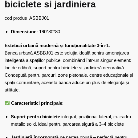
biciclete si jardiniera
cod produs ASBBJ01
Dimensiune:
190*80*80
Estetică urbană modernă și funcționalitate 3-în-1.
Banca urbană ASBBJ01 este soluția ideală pentru amenajarea
inteligentă a spațiilor publice, combinând într-un singur element:
loc de odihnă, suport pentru biciclete și jardinieră decorativă.
Concepută pentru parcuri, zone pietonale, centre educaționale și
spații comunitare, această bancă aduce un plus de eleganță și
utilitate.
Caracteristici principale
:
Suport pentru biciclete
integrat, poziționat lateral, cu cadru
metalic solid, ideal pentru parcarea sigură a 3–4 biciclete
Jardinieră încorporată
pe partea opusă – perfectă pentru