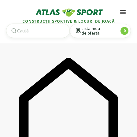
CONSTRUCȚII SPORTIVE & LOCURI DE JOACĂ
Lista mea
0
de ofertă
Skip
Skip
to
to
navigation
content